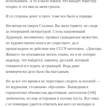
использовать. А то я было боялся, что выйдет чересчур
поздно, и эта мысль меня грызла.
И со стороны денег и проч. тоже все было в порядке.
Несмотря на смерть Сталина, Вы мало теряете, не следя
за теперешней литературой. Столь нашумевший
Дудинцев, несомненно, проявил гражданское мужество,
но художественно книга не существует, да и
пропагандное ее действие вне СССР ничтожно. «Доктора
Живаго» по-итальянски читать тошно, но я не потерял
надежду, что найдется, наконец, русский, который
отважится его издать за границей. Ведь даже
коммерчески дело было бы выгодным.
Но за все это время я не переставал следить за поэзией —
по журналам, гл<авным> обр<азом>. Вышедшая к
сорокалетию объемистая двухтомная «антология»[108]
любопытна, но еще осторожна и потому пуста. Все-таки,
с ее помощью удается отмечать кое-кого из молодых и