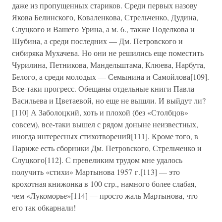
даже из пропущенных стариков. Среди первых назову
Якова Белинского, Коваленкова, Стрельченко, Дудина,
Слуцкого и Вашего Урина, а м. 6., также Поделкова и
Шубина, а среди последних — Дм. Петровского и
сибиряка Мухачева. Но они не решились еще поместить
Чурилина, Петникова, Мандельштама, Клюева, Нарбута,
Белого, а среди молодых — Семынина и Самойлова[109].
Все-таки прогресс. Обещаны отдельные книги Павла
Васильева и Цветаевой, но еще не вышли. И выйдут ли?
[110] А Заболоцкий, хоть и плохой (без «Столбцов»
совсем), все-таки вышел с рядом доныне неизвестных,
иногда интересных стихотворений[111]. Кроме того, в
Париже есть сборники Дм. Петровского, Стрельченко и
Слуцкого[112]. С превеликим трудом мне удалось
получить «стихи» Мартынова 1957 г.[113] — это
крохотная книжонка в 100 стр., намного более слабая,
чем «Лукоморье»[114] — просто жаль Мартынова, что
его так обкарнали!