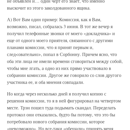
не объявлен и… один черт его знает, что именно
выскочит из этого заколдованного ящика.
А) Вот Вам один пример: Комиссия, как я Вам,
возможно, писал, собралась 3 июня. В тот же вечер я
получил телефонные звонки от моего «докладчика» и
еще от одного моего приятеля, связанного с другими
планами комиссии, что я принят первым и,
след<овательно>, попал в Сорбонну. Причем ясно, что
оба эти лица не имели времени сговориться между собой,
чтобы мне лгать, а одно из них прямо участвовало в
собрании комиссии. Другое же говорило со слов другого
участника ее, и оба мнения совпадали.
Но когда через несколько дней я получил копию с
решения комиссии, то я в ней фигурировал на четвертом
месте. Трэн пошел туда подымать скандал. Переделать
протокол они отказались, будто бы потому, что это бы
потребовало нового собрания комиссии, которое
«невозможно». Но все-таки «обещали» принять меня