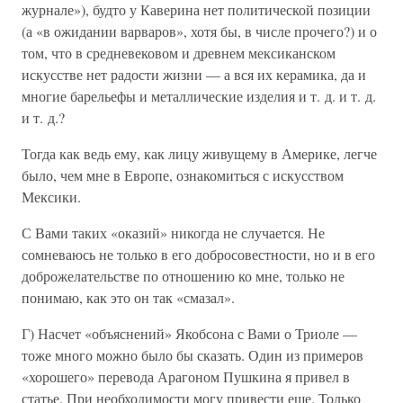
журнале»), будто у Каверина нет политической позиции
(а «в ожидании варваров», хотя бы, в числе прочего?) и о
том, что в средневековом и древнем мексиканском
искусстве нет радости жизни — а вся их керамика, да и
многие барельефы и металлические изделия и т. д. и т. д.
и т. д.?
Тогда как ведь ему, как лицу живущему в Америке, легче
было, чем мне в Европе, ознакомиться с искусством
Мексики.
С Вами таких «оказий» никогда не случается. Не
сомневаюсь не только в его добросовестности, но и в его
доброжелательстве по отношению ко мне, только не
понимаю, как это он так «смазал».
Г) Насчет «объяснений» Якобсона с Вами о Триоле —
тоже много можно было бы сказать. Один из примеров
«хорошего» перевода Арагоном Пушкина я привел в
статье. При необходимости могу привести еще. Только