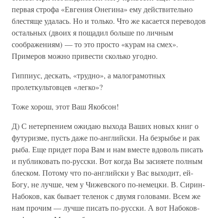
первая строфа «Евгения Онегина» ему действительно
блестяще удалась. Но и только. Что же касается переводов
остальных (двоих я пощадил больше по личным
соображениям) — то это просто «курам на смех».
Примеров можно привести сколько угодно.
Гиппиус, дескать, «трудно», а малограмотных
пролеткультовцев «легко»?
Тоже хорош, этот Ваш Якобсон!
Д) С нетерпением ожидаю выхода Ваших новых книг о
футуризме, пусть даже по-английски. На безрыбье и рак
рыба. Еще придет пора Вам и нам вместе вдоволь писать
и публиковать по-русски. Вот когда Вы засияете полным
блеском. Потому что по-английски у Вас выходит, ей-
Богу, не лучше, чем у Чижевского по-немецки. В. Сирин-
Набоков, как бывает теленок с двумя головами. Всем же
нам прочим — лучше писать по-русски. А вот Набоков-