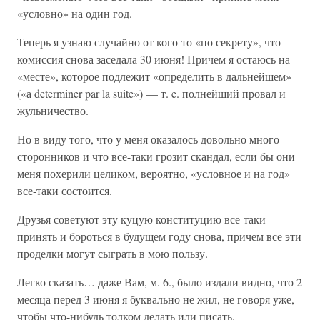
«условно» на один год.
Теперь я узнаю случайно от кого-то «по секрету», что
комиссия снова заседала 30 июня! Причем я остаюсь на
«месте», которое подлежит «определить в дальнейшем»
(«а determiner par la suite») — т. e. полнейший провал и
жульничество.
Но в виду того, что у меня оказалось довольно много
сторонников и что все-таки грозит скандал, если бы они
меня похерили целиком, вероятно, «условное и на год»
все-таки состоится.
Друзья советуют эту куцую конституцию все-таки
принять и бороться в будущем году снова, причем все эти
проделки могут сыграть в мою пользу.
Легко сказать… даже Вам, м. 6., было издали видно, что 2
месяца перед 3 июня я буквально не жил, не говоря уже,
чтобы что-нибудь толком делать или писать.