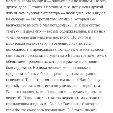
не знаю, когда выйду и — живьем или не живьем. Но это
другое дело. Остался я прежним, т. е. нет у меня другой
жизни, чем русская литература — последнее, что я видел
на свободе — это третий том Кузмина, который Вы
выпускаете вместе с Малмстадом[278]. И Ваша статья
там[279], и даже его — весьма содержательны, и я из них
узнал немало для меня неизвестного. Но тут-то и
произошла остановка и я (временно ли?) потерял
возможность и преподавать (последнее, что мне удалось
сделать, это рассказать студентам о Вашем третьем томе, с
обещанием продолжать, которое я уже не в состоянии
был сдержать). Но пока человек жив, он должен
продолжать быть собою, а сроки ведь нам все равно
неведомы. Так вот, в связи с этим имею к Вам большую
просьбу: выслать мне, если он уже вышел, второй том
Вашего издания, мне в большинстве случаев совсем не
ведомый (большинство текстов первого тома я знаю по
предыдущим изданиям). Был бы Вам очень благодарен,
если бы это оказалось возможным. Работать (писать,