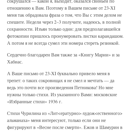
сокрушался — какой я, выходит, оказался свиньей по
отношению к Вам. Поэтому в Вашем письме от 23-XI
меня так обрадовала фраза о том, что Вы с этим делом не
спешите. Недели через 2–3 получите, надеюсь, в полной
сохранности. Изъян только один: для предполагавшейся
фотокопии пришлось пронумеровать листки карандашом.
А потом я не всегда сумел эти номера стереть резинкой.
Сердечно благодарен Вам также за «Книгу Марии» и за
Хабиас.
А Ваше письмо от 23-XI буквально привело меня в
трепет: о таких сокровищах я не смел и мечтать — да
ведь это почти все произведения Петникова! Но мне
нужны только стихи. Из указанного Вами: московские
«Избранные стихи» 1936 г.
Стихи Чурилина из «Лит<ературно>-худож<ественного>
альманаха» меня интересуют, только если они не
фигурируют в «Весне после смерти». Ежов и Шамурин в