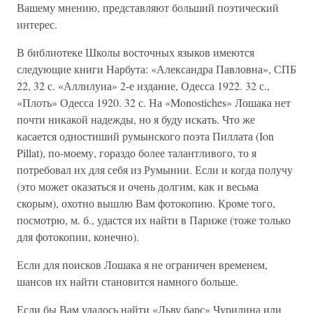
Вашему мнению, представляют больший поэтический
интерес.
В библиотеке Школы восточных языков имеются
следующие книги Нарбута: «Александра Павловна», СПБ
22, 32 с. «Аллилуиа» 2-е издание, Одесса 1922. 32 с.,
«Плоть» Одесса 1920. 32 с. На «Monostiches» Лошака нет
почти никакой надежды, но я буду искать. Что же
касается одностиший румынского поэта Пиллата (Ion
Pillat), по-моему, гораздо более талантливого, то я
потребовал их для себя из Румынии. Если и когда получу
(это может оказаться и очень долгим, как и весьма
скорым), охотно вышлю Вам фотокопию. Кроме того,
посмотрю, м. б., удастся их найти в Париже (тоже только
для фотокопии, конечно).
Если для поисков Лошака я не ограничен временем,
шансов их найти становится намного больше.
Если бы Вам удалось найти «Льву барс» Чурилина или