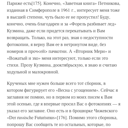
Париже есть[175]. Конечно, «Заветная книга» Петникова,
изданная в Симферополе в 1961 г., интересует меня тоже
в высшей степени, чуть было ее не пропустил! Буду,
конечно, очень благодарен и за «Форель разбивает лед»
Кузмина, даже если придется перекатывать и Вам
возвращать. Только, на этот раз, зная о недоступности
фотокопии, я верну Вам ее в нетронутом виде, без
номеров и проч<ей> пачкотни. А «Вторник Мери» и
«Вожатый и эхо» меня интересуют, только если это
стихи. Прозу Кузмина, дооктябрьскую, я знаю и считаю
ходульной и малокровной.
Крученых мне нужен больше всего тот сборник, в
котором фигурирует его «Весна с угощением». Сейчас я
заглавия не помню, но в первом из моих писем к Вам
этой осенью, где я впервые просил Вас о фотокопиях — я
указал его заглавие. Оно есть и в брошюрке Чижевского
«Der russische Futurismus»[176]. Помимо этого сборника,
попрошу Вас сообщить те из остальных, которые, по