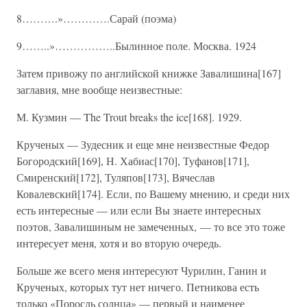
8……….»………….Сарай (поэма)
9……..»……………..Былинное поле. Москва. 1924
Затем привожу по английской книжке Завалишина[167]
заглавия, мне вообще неизвестные:
М. Кузмин — The Trout breaks the ice[168]. 1929.
Крученых — Зудесник и еще мне неизвестные Федор
Богородский[169], Н. Хабиас[170], Туфанов[171],
Смиренский[172], Туляпов[173], Вячеслав
Ковалевский[174]. Если, по Вашему мнению, и среди них
есть интересные — или если Вы знаете интересных
поэтов, Завалишиным не замеченных, — то все это тоже
интересует меня, хотя и во вторую очередь.
Больше же всего меня интересуют Чурилин, Ганин и
Крученых, которых тут нет ничего. Петникова есть
только «Поросль солнца» — первый и наименее