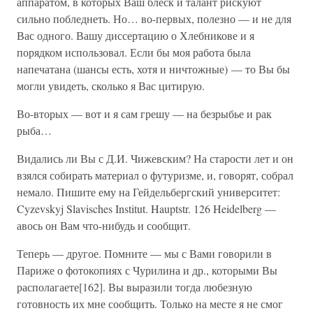
аппаратом, в которых Ваш блеск и талант рискуют
сильно побледнеть. Но… во-первых, полезно — и не для
Вас одного. Вашу диссертацию о Хлебникове и я
порядком использовал. Если бы моя работа была
напечатана (шансы есть, хотя и ничтожные) — то Вы бы
могли увидеть, сколько я Вас цитирую.
Во-вторых — вот и я сам грешу — на безрыбье и рак
рыба…
Видались ли Вы с Д.И. Чижевским? На старости лет и он
взялся собирать материал о футуризме, и, говорят, собрал
немало. Пишите ему на Гейдельбергский университет:
Cyzevskyj Slavisches Institut. Hauptstr. 126 Heidelberg —
авось он Вам что-нибудь и сообщит.
Теперь — другое. Помните — мы с Вами говорили в
Париже о фотокопиях с Чурилина и др., которыми Вы
располагаете[162]. Вы выразили тогда любезную
готовность их мне сообщить. Только на месте я не смог