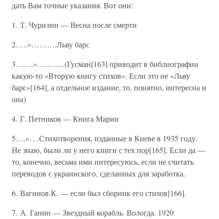
дать Вам точные указания. Вот они:
1. Т. Чурилин — Весна после смерти
2…..»……….Льву барс
3…….»………..(Гусман[163] приводит в библиографии
какую-то «Вторую книгу стихов». Если это не «Льву
барс»[164], а отдельное издание, то, понятно, интересна и
она)
4. Г. Петников — Книга Марии
5….»….Стихотворения, изданные в Киеве в 1935 году.
Не знаю, были ли у него книги с тех пор[165]. Если да —
то, конечно, весьма ими интересуюсь, если не считать
переводов с украинского, сделанных для заработка.
6. Вагинов К. — если был сборник его стихов[166].
7. А. Ганин — Звездный корабль. Вологда. 1920