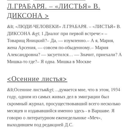
Л.ГРАБАРЯ. – «ЛИСТЬЯ» В.
ДИКСОНА >
&lt; «ЛЮДИ-ЧЕЛОВЕКИ» Л.ГРАБАРЯ. – «ЛИСТЬЯ» В.
ДИКСОНА &gt; 1.Диалог при первой встрече:« –
Товарищ Яницкий?– Да, — изумленно.– А я, Мария,
жена Арсения, — совсем по-обыденному.– Мария
Александровна? — засуетился… — Значит, приехали? А
Мишка-то где?– Я одна. Мишка в Москве
<Осенние листья>
&lt;Осенние листья&gt; ...думается мне, что в этом, 1934
году, одним из самых живых дел в эмиграции был
скромный журнал, просуществовавший всего несколько
месяцев и издававшийся именно здесь - в Варшаве. Я
говорю о литературном еженедельнике «Меч»,
выходившем под редакцией Д.С.