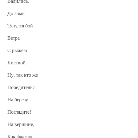
Валились.
До зимы
Тянулся бой
Ветра
С рыжею
Листвой.
Ну, так кто же
Победитель?
На березу
Поглядите!
На вершине,
Как флажок,