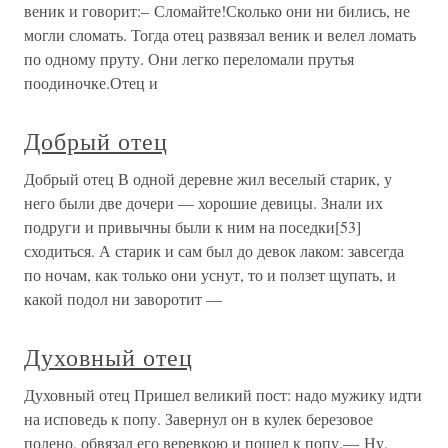
веник и говорит:– Сломайте!Сколько они ни бились, не
могли сломать. Тогда отец развязал веник и велел ломать
по одному пруту. Они легко переломали прутья
поодиночке.Отец и
Добрый отец
Добрый отец В одной деревне жил веселый старик, у
него были две дочери — хорошие девицы. Знали их
подруги и привычны были к ним на поседки[53]
сходиться. А старик и сам был до девок лаком: завсегда
по ночам, как только они уснут, то и ползет щупать, и
какой подол ни заворотит —
Духовный отец
Духовный отец Пришел великий пост: надо мужику идти
на исповедь к попу. Завернул он в кулек березовое
полено, обвязал его веревкою и пошел к попу.— Ну,