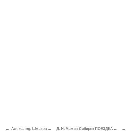
←
→
Александр Шмаков НЕИЗВЕСТНЫЕ АВТОГРАФЫ
Д. Н. Мамин-Сибиряк ПОЕЗДКА НА ГОРУ ИРЕМЕЛЬ [8] Из летних экскурсий