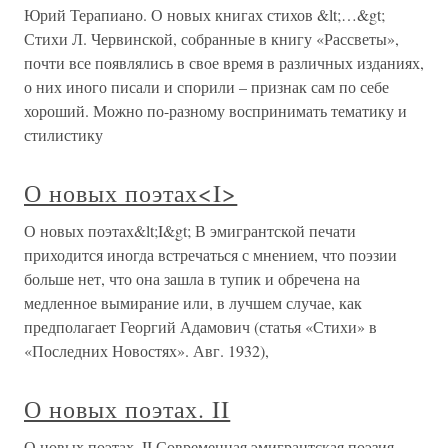
Юрий Терапиано. О новых книгах стихов &lt;…&gt;
Стихи Л. Червинской, собранные в книгу «Рассветы»,
почти все появлялись в свое время в различных изданиях,
о них иного писали и спорили – признак сам по себе
хороший. Можно по-разному воспринимать тематику и
стилистику
О новых поэтах<I>
О новых поэтах&lt;I&gt; В эмигрантской печати
приходится иногда встречаться с мнением, что поэзии
больше нет, что она зашла в тупик и обречена на
медленное вымирание или, в лучшем случае, как
предполагает Георгий Адамович (статья «Стихи» в
«Последних Новостях». Авг. 1932),
О новых поэтах. II
О новых поэтах. II Современная эмигрантская поэзия