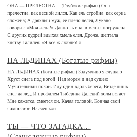
ОНА — ПРЕЛЕСТНА… (Глубокие рифмы) Она
прелестна, как весной лился, Как ель стройна, как серна
сложена; А дряхлый муж, ее плечо лелея, Лукаво
говорит: «Моя жена!» Давно ль она, в мечты погружена,
С других кудрей вдыхая хмель елея, Дрожа, шептала
клятву Галилея: «Я все ж люблю! я
НА ЛЬДИНАХ (Богатые рифмы)
НА ЛЬДИНАХ (Богатые рифмы) Задумчиво я слушаю
Хруст снега под ногой. Над морем и над сушею
Мучительный покой. Иду один вдоль берега, Везде лишь
снег да лед, И профилем Тиберика Далекий холм встает.
Мне кажется, смеется он, Качая головой. Кончая свой
симпосион Насмешкой
ТЫ — ЧТО ЗАГАДКА…
(Семисложные рифмы)