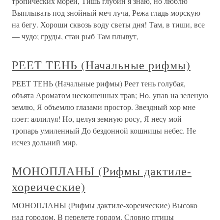
тропических морей, Тишь глубин я знаю, но люблю
Выплывать под знойный меч луча, Режа гладь морскую
на бегу. Хороши сквозь воду светы дня! Там, в тиши, все
— чудо; груды, стаи рыб Там плывут,
РЕЕТ ТЕНЬ (Начальные рифмы)
РЕЕТ ТЕНЬ (Начальные рифмы) Реет тень голубая,
объята Ароматом нескошенных трав; Но, упав на зеленую
землю, Я объемлю глазами простор. Звездный хор мне
поет: аллилуя! Но, целуя земную росу, Я несу мой
тропарь умиленный До бездонной кошницы небес. Не
исчез дольний мир.
МОНОПЛАНЫ (Рифмы дактиле-
хореические)
МОНОПЛАНЫ (Рифмы дактиле-хореические) Высоко
над городом, В перелете гордом, Словно птицы