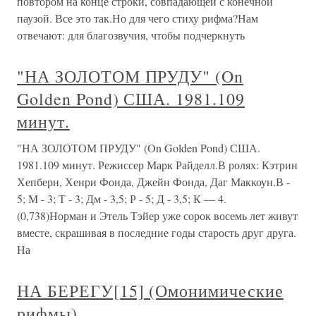
повтором на конце строки, совпадающей с конечной
паузой. Все это так.Но для чего стиху рифма?Нам
отвечают: для благозвучия, чтобы подчеркнуть
"НА ЗОЛОТОМ ПРУДУ" (On
Golden Pond) США. 1981.109
минут.
"НА ЗОЛОТОМ ПРУДУ" (On Golden Pond) США.
1981.109 минут. Режиссер Марк Райделл.В ролях: Кэтрин
Хепберн, Хенри Фонда, Джейн Фонда, Даг Маккоун.В -
5; М - 3; Т - 3; Дм - 3,5; Р - 5; Д - 3,5; К — 4.
(0,738)Норман и Этель Тэйер уже сорок восемь лет живут
вместе, скрашивая в последние годы старость друг друга.
На
НА БЕРЕГУ[15] (Омонимические
рифмы)