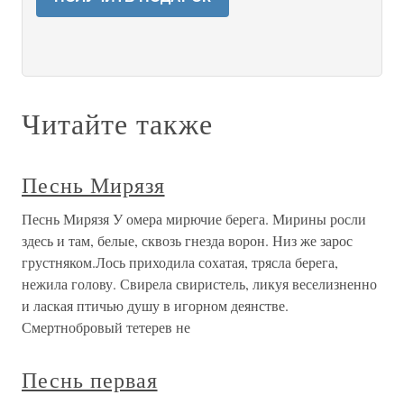
Читайте также
Песнь Мирязя
Песнь Мирязя У омера мирючие берега. Мирины росли
здесь и там, белые, сквозь гнезда ворон. Низ же зарос
грустняком.Лось приходила сохатая, трясла берега,
нежила голову. Свирела свиристель, ликуя веселизненно
и лаская птичью душу в игорном деянстве.
Смертнобровый тетерев не
Песнь первая