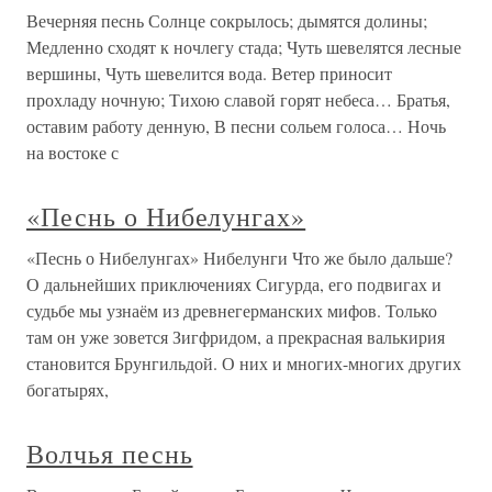
Вечерняя песнь Солнце сокрылось; дымятся долины;
Медленно сходят к ночлегу стада; Чуть шевелятся лесные
вершины, Чуть шевелится вода. Ветер приносит
прохладу ночную; Тихою славой горят небеса… Братья,
оставим работу денную, В песни сольем голоса… Ночь
на востоке с
«Песнь о Нибелунгах»
«Песнь о Нибелунгах» Нибелунги Что же было дальше?
О дальнейших приключениях Сигурда, его подвигах и
судьбе мы узнаём из древнегерманских мифов. Только
там он уже зовется Зигфридом, а прекрасная валькирия
становится Брунгильдой. О них и многих-многих других
богатырях,
Волчья песнь