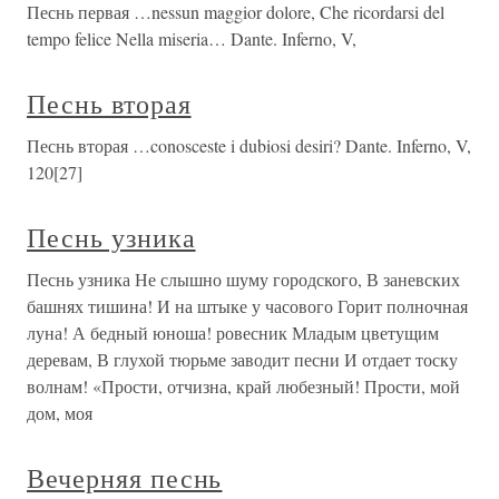
Песнь первая …nessun maggior dolore, Che ricordarsi del
tempo felice Nella miseria… Dante. Inferno, V,
Песнь вторая
Песнь вторая …conosceste i dubiosi desiri? Dante. Inferno, V,
120[27]
Песнь узника
Песнь узника Не слышно шуму городского, В заневских
башнях тишина! И на штыке у часового Горит полночная
луна! А бедный юноша! ровесник Младым цветущим
деревам, В глухой тюрьме заводит песни И отдает тоску
волнам! «Прости, отчизна, край любезный! Прости, мой
дом, моя
Вечерняя песнь