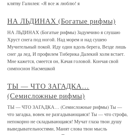
клятву Галилея: «Я все ж люблю! я
НА ЛЬДИНАХ (Богатые рифмы)
НА ЛЬДИНАХ (Богатые рифмы) Задумчиво я слушаю
Хруст снега под ногой. Над морем и над сушею
Мучительный покой. Иду один вдоль берега, Везде лишь
снег да лед, И профилем Тиберика Далекий холм встает.
Мне кажется, смеется он, Качая головой. Кончая свой
симпосион Насмешкой
ТЫ — ЧТО ЗАГАДКА…
(Семисложные рифмы)
ТЫ — ЧТО ЗАГАДКА… (Семисложные рифмы) Ты —
что загадка, вовек не разгадывающаяся! Ты — что строфа,
непокорно не складывающаяся! Мучат глаза твои душу
выведывательностями, Манят слова твои мысль