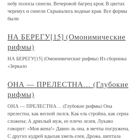
небу полосы синели, Вечеровой багрец кроя; В цветах
черемух и синели Скрывались водные края. Все формы
были
НА БЕРЕГУ[15] (Омонимические
рифмы)
НА БЕРЕГУ[15] (Омонимические рифмы) Из сборника
«Зеркало
ОНА — ПРЕЛЕСТНА… (Глубокие
рифмы)
ОНА — ПРЕЛЕСТНА… (Глубокие рифмы) Она
прелестна, как весной лился, Как ель стройна, как серна
сложена; А дряхлый муж, ее плечо лелея, Лукаво
говорит: «Моя жена!» Давно ль она, в мечты погружена,
С других кудрей вдыхая хмель елея, Дрожа, шептала