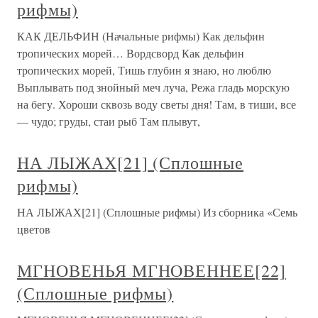
рифмы)
КАК ДЕЛЬФИН (Начальные рифмы) Как дельфин
тропических морей… Вордсворд Как дельфин
тропических морей, Тишь глубин я знаю, но люблю
Выплывать под знойный меч луча, Режа гладь морскую
на бегу. Хороши сквозь воду светы дня! Там, в тиши, все
— чудо; груды, стаи рыб Там плывут,
НА ЛЫЖАХ[21] (Сплошные
рифмы)
НА ЛЫЖАХ[21] (Сплошные рифмы) Из сборника «Семь
цветов
МГНОВЕНЬЯ МГНОВЕННЕЕ[22]
(Сплошные рифмы)