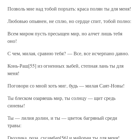
Позволь мне над тобой порхать: краса полян ты для меня!
Любовью опьянен, не сплю, но сердце спит, тобой полно:
Всем миром пусть пресыщен мир, но алчет лишь тебя
оно!
С чем, милая, сравню тебя? — Все, все исчерпано давно.
Конь-Раш[55] из огненных зыбей, степная лань ты для
меня!
Поговори со мной хоть миг, будь — милая Саят-Новы!
Ты блеском озаряешь мир, ты солнцу — щит средь
синевы!
Ты — лилия долин, и ты — цветок багряный среди
травы:
Гвоздика, роза, сусамбар[56] и майоран ты для меня!