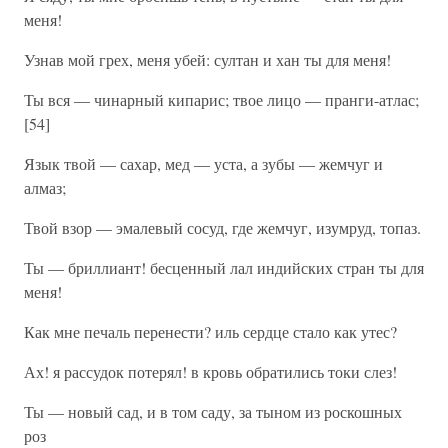
меня!
Узнав мой грех, меня убей: султан и хан ты для меня!
Ты вся — чинарный кипарис; твое лицо — пранги-атлас;
[54]
Язык твой — сахар, мед — уста, а зубы — жемчуг и
алмаз;
Твой взор — эмалевый сосуд, где жемчуг, изумруд, топаз.
Ты — бриллиант! бесценный лал индийских стран ты для
меня!
Как мне печаль перенести? иль сердце стало как утес?
Ах! я рассудок потерял! в кровь обратились токи слез!
Ты — новый сад, и в том саду, за тыном из роскошных
роз