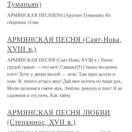
Туманьян)
АРМЯНСКАЯ ПЕСНЯ[50] (Арутюн Туманьян) Из
сборника «Сны
АРМЯНСКАЯ ПЕСНЯ (Саят-Нова,
XVIII в.)
АРМЯНСКАЯ ПЕСНЯ (Саят-Нова, XVIII в.) Твоих
грудей гранат — что меч! Самшит[51] твоих бесценен
плеч! Хочу у двери милой — лечь! Там прах целую и
пою. Я, твоего атласа звук! Дай мне испить из чаши рук,
Молю целенья в смене мук, Люблю, ревную и пою! Я не
садовник в эту ночь, Как тайну
АРМЯНСКАЯ ПЕСНЯ ЛЮБВИ
(Степаннос, XVII в.)