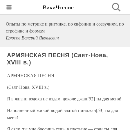
ВикиЧтение
Опыты по метрике и ритмике, по евфонии и созвучиям, по
строфике и формам
Брюсов Валерий Яковлевич
АРМЯНСКАЯ ПЕСНЯ (Саят-Нова,
XVIII в.)
АРМЯНСКАЯ ПЕСНЯ
(Саят-Нова, XVIII в.)
Я в жизни вздоха не издам, доколе джан[52] ты для меня!
Наполненный живой водой златой пинджан[53] ты для
меня!
Я сяду, ты мне бросишь тень, в пустыне — стан ты для