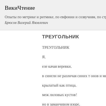
ВикиЧтение
Опыты по метрике и ритмике, по евфонии и созвучиям, по с
Брюсов Валерий Яковлевич
ТРЕУГОЛЬНИК
ТРЕУГОЛЬНИК
Я,
еле качая веревки,
в синели не различая синих т онов и м
крылатый как птица,
меж лиловых кустов!
но в заманчивом взоре,