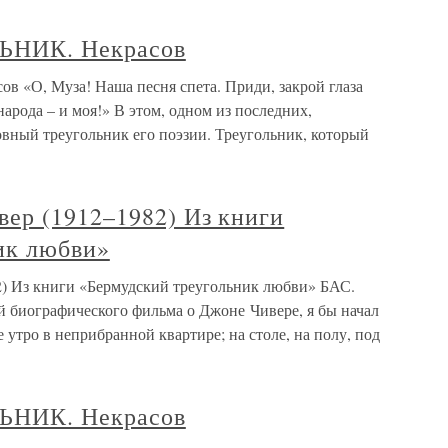
НИК. Некрасов
, Муза! Наша песня спета. Приди, закрой глаза
арода – и моя!» В этом, одном из последних,
вный треугольник его поэзии. Треугольник, который
ер (1912–1982) Из книги
ик любви»
) Из книги «Бермудский треугольник любви» БАС.
й биографического фильма о Джоне Чивере, я бы начал
е утро в неприбранной квартире; на столе, на полу, под
НИК. Некрасов