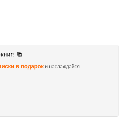
книг! 📚
писки в подарок
и наслаждайся