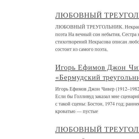
ЛЮБОВНЫЙ ТРЕУГОЛЬ
ЛЮБОВНЫЙ ТРЕУГОЛЬНИК. Некрасов «О
поэта На вечный сон небытия, Сестра н
стихотворений Некрасова описан любо
состоит из самого поэта,
Игорь Ефимов Джон Чив
«Бермудский треугольн
Игорь Ефимов Джон Чивер (1912–1982
Если бы Голливуд заказал мне сценари
с такой сцены: Бостон, 1974 год; ранне
кроватью — пустые
ЛЮБОВНЫЙ ТРЕУГОЛЬ