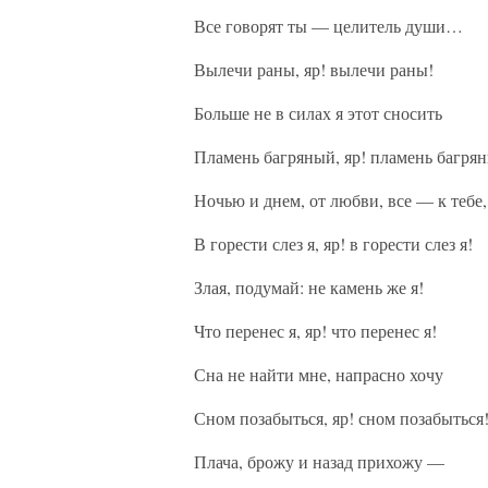
Все говорят ты — целитель души…
Вылечи раны, яр! вылечи раны!
Больше не в силах я этот сносить
Пламень багряный, яр! пламень багря
Ночью и днем, от любви, все — к тебе,
В горести слез я, яр! в горести слез я!
Злая, подумай: не камень же я!
Что перенес я, яр! что перенес я!
Сна не найти мне, напрасно хочу
Сном позабыться, яр! сном позабыться
Плача, брожу и назад прихожу —