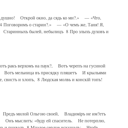
ъ душно! Открой окно, да сядь ко мн?.» — «Что,
 4 Поговоримъ о старин?.» — «О чемъ же, Таня! Я,
 Старинныхъ былей, небылицъ 8 Про злыхъ духовъ и
ъ ракъ верхомъ на паук?, Вотъ черепъ на гусиной
?, Вотъ мельница въ присядку пляшетъ И крыльями
, свистъ и хлопъ, 8 Людская молвь и конскій топъ!
Предъ милой Ольгою своей, Владиміръ не им?етъ
; Онъ мыслитъ: «буду ей спаситель. Не потерплю,
въ и похвалъ 8 Младое сердце искушалъ; Чтобъ