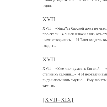
червь
XVII
XVII «Увид?ть барской домъ не льз
поб?жали, 4 У ней ключи взять отъ с
ними отворилась, И Таня входитъ въ
глядитъ:
XVII
XVII «Уже ли,» думаетъ Евгеній: «У
степныхъ селеній...» 4 И неотвязчи
видъ напомнилъ смутно Ему забытыя 
тамъ въ
[XVII–XIX]