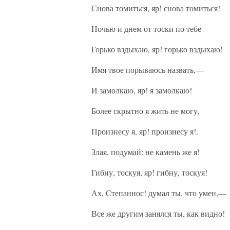
Снова томиться, яр! снова томиться!
Ночью и днем от тоски по тебе
Горько вздыхаю, яр! горько вздыхаю!
Имя твое порываюсь назвать,—
И замолкаю, яр! я замолкаю!
Более скрытно я жить не могу,
Произнесу я, яр! произнесу я!.
Злая, подумай: не камень же я!
Гибну, тоскуя, яр! гибну, тоскуя!
Ах, Степаннос! думал ты, что умен,—
Все же другим занялся ты, как видно!