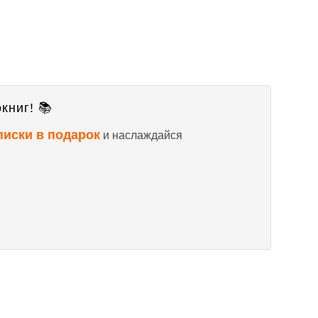
книг! 📚
писки в подарок
и наслаждайся