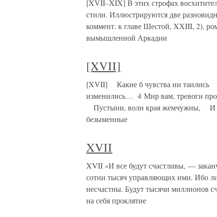
[XVII–XIX] В этих строфах восхитите
стили. Иллюстрируются две разновидно
коммент. к главе Шестой, XXIII, 2), р
вымышленной Аркадии
[XVII]
[XVII] Какие б чувства ни таились 
изменились… 4 Мир вам, тревоги про
Пустыни, волн края жемчужны, И мо
безыменные
XVII
XVII «И все будут счастливы, — зака
сотни тысяч управляющих ими. Ибо ли
несчастны. Будут тысячи миллионов сч
на себя проклятие