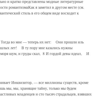
льно и кратко представлены модные литературные
сти романтизмаКак я заметил в другом месте (см.
омантический стиль в его общем виде восходит к
Тогда во мне — теперь их нет: Они прошли иль
шлых лет! В ту пору мне казались нужны
ря шум, и груды скал, 8 И гордой девы идеал, И
нчивает Инквизитор, — все миллионы существ, кроме
шь мы, мы, хранящие тайну, только мы будем
астливых младенцев и сто тысяч страдальцев, взявших