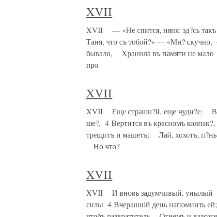
XVII
XVII — «Не спится, няня: зд?сь так
Таня, что съ тобой?» — «Мн? скучно,
бывало, Хранила въ памяти не мало
про
XVII
XVII Еще страшн?й, еще чудн?е: Вот
ше?, 4 Вертится въ красномъ колпак
трещитъ и машетъ; Лай, хохотъ, п?нье
Но что?
XVII
XVII И вновь задумчивый, унылый 
силы 4 Вчерашній день напомнить ей
чтобъ развратитель Огнемъ и вздохо