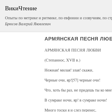
ВикиЧтение
Опыты по метрике и ритмике, по евфонии и созвучиям, по с
Брюсов Валерий Яковлевич
АРМЯНСКАЯ ПЕСНЯ ЛЮБВИ
АРМЯНСКАЯ ПЕСНЯ ЛЮБВИ
(Степаннос, XVII в.)
Нежная! милая! злая! скажи,
Черные очи, яр![57] черные очи!
Что, хоть бы раз, не придешь ты ко мне
В сумраке ночи, яр! в сумраке ночи!
Много тоски я и слез перенес,