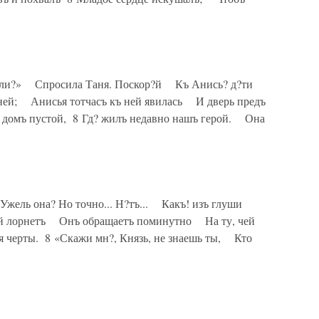
я ли?» Спросила Таня. Поскор?й Къ Анись? д?ти
?ней; Анисья тотчасъ къ ней явилась И дверь предъ
 домъ пустой, 8 Гд? жилъ недавно нашъ герой. Она
жель она? Но точно... Н?тъ... Какъ! изъ глуши
вый лорнетъ Онъ обращаетъ поминутно На ту, чей
черты. 8 «Скажи мн?, Князь, не знаешь ты, Кто