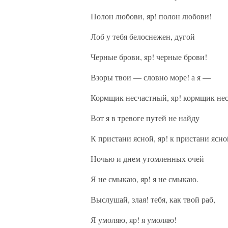
Полон любови, яр! полон любови!
Лоб у тебя белоснежен, дугой
Черные брови, яр! черные брови!
Взоры твои — словно море! а я —
Кормщик несчастный, яр! кормщик не
Вот я в тревоге путей не найду
К пристани ясной, яр! к пристани ясно
Ночью и днем утомленных очей
Я не смыкаю, яр! я не смыкаю.
Выслушай, злая! тебя, как твой раб,
Я умоляю, яр! я умоляю!