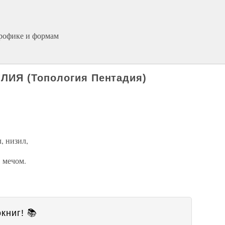
трофике и формам
ИЯ (Топология Пентадия)
, низил,
, мечом.
книг! 📚