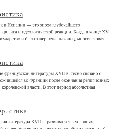
ристика
век в Испании — это эпоха глубочайшего
 кризиса и идеологической реакции. Когда в конце XV
осударство и была завершена, наконец, многовековая
ристика
ие французской литературы XVII в. тесно связано с
сложившейся во Франции после окончания религиозных
королевской власти. В этот период абсолютная
еристика
ая литература XVII в. развивается в условиях,
й, существовавших в других европейских странах. К