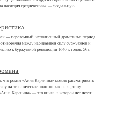
ела наследия средневековья — феодальную
еристика
 век — переломный, исполненный драматизма период
ротиворечия между набиравшей силу буржуазией и
глию к буржуазной революции 1640-х годов. Эта
романа
, что роман «Анна Каренина» можно рассматривать
яну на это эпическое полотно как на картину
«Анна Каренина» — это книга, в которой нет почти