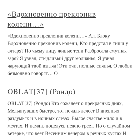
«Вдохновенно преклонив
колени…»
«Вдохновенно преклонив колени…» Ал. Блоку
Вдохновенно преклонив колени, Кто предстал в тиши у
алтаря? По чьему лицу живые тени Разбросала смутная
заря? Я узнал, стыдливый друг молчанья, Я узнал
чарующий твой взгляд! Эти очи, полные сиянья, О любви
безмолвно говорят… О
OBLAT[37] (Рондо)
OBLAT[37] (Рондо) Кто сожалеет о прекрасных днях,
Мелькнувших быстро, тот печаль лелеет В дневных
раздумьях и в ночных слезах; Былое счастье мило и в
мечтах, И память поцелуев нежно греет, Но о случайном
ветерке, что веет Весенним вечером в речных кустах И