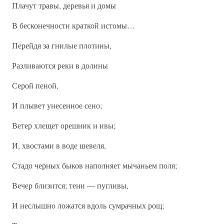
Плачут травы, деревья и домы
В бесконечности краткой истомы…
Перейдя за гнилые плотины,
Разливаются реки в долины
Серой пеной,
И плывет унесенное сено;
Ветер хлещет орешник и ивы;
И, хвостами в воде шевеля,
Стадо черных быков наполняет мычаньем поля;
Вечер близится; тени — пугливы,
И неслышно ложатся вдоль сумрачных рощ;