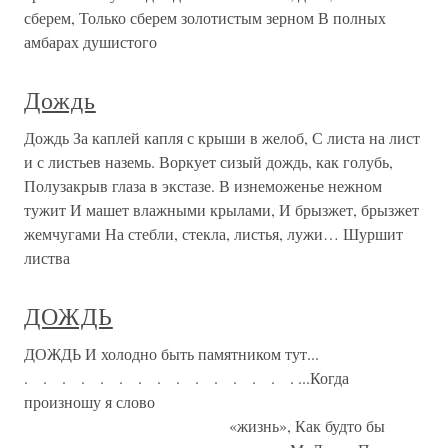
сберем, Только сберем золотистым зерном В полных
амбарах душистого
Дождь
Дождь За каплей капля с крыши в желоб, С листа на лист
и с листьев наземь. Воркует сизый дождь, как голубь,
Полузакрыв глаза в экстазе. В изнеможенье нежном
тужит И машет влажными крылами, И брызжет, брызжет
жемчугами На стебли, стекла, листья, лужи… Шуршит
листва
ДОЖДЬ
ДОЖДЬ И холодно быть памятником тут...
. . . . . . . . . . . . . . . ...Когда
произношу я слово
«жизнь», Как будто бы