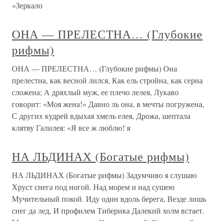
«Зеркало
ОНА — ПРЕЛЕСТНА… (Глубокие
рифмы)
ОНА — ПРЕЛЕСТНА… (Глубокие рифмы) Она
прелестна, как весной лился, Как ель стройна, как серна
сложена; А дряхлый муж, ее плечо лелея, Лукаво
говорит: «Моя жена!» Давно ль она, в мечты погружена,
С других кудрей вдыхая хмель елея, Дрожа, шептала
клятву Галилея: «Я все ж люблю! я
НА ЛЬДИНАХ (Богатые рифмы)
НА ЛЬДИНАХ (Богатые рифмы) Задумчиво я слушаю
Хруст снега под ногой. Над морем и над сушею
Мучительный покой. Иду один вдоль берега, Везде лишь
снег да лед, И профилем Тиберика Далекий холм встает.