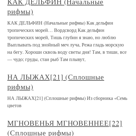
КАК ДЕЛЬФИН (Начальные
рифмы)
КАК ДЕЛЬФИН (Начальные рифмы) Как дельфин
тропических морей… Вордсворд Как дельфин
тропических морей, Тишь глубин я знаю, но люблю
Выплывать под знойный меч луча, Режа гладь морскую
на бегу. Хороши сквозь воду светы дня! Там, в тиши, все
— чудо; груды, стаи рыб Там плывут,
НА ЛЫЖАХ[21] (Сплошные
рифмы)
НА ЛЫЖАХ[21] (Сплошные рифмы) Из сборника «Семь
цветов
МГНОВЕНЬЯ МГНОВЕННЕЕ[22]
(Сплошные рифмы)