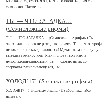
Мне кажется, смеется он, Качая головой. Кончая свой
симпосион Насмешкой
ТЫ — ЧТО ЗАГАДКА…
(Семисложные рифмы)
ТЫ — ЧТО ЗАГАДКА… (Семисложные рифмы) Ты —
что загадка, вовек не разгадывающаяся! Ты — что строфа,
непокорно не складывающаяся! Мучат глаза твои душу
выведывательностями, Манят слова твои мысль
непоследовательностями. Ты — словно нить, до
сверканья раскаливающаяся, Ты
ХОЛОД[17] (5-сложные рифмы)
ХОЛОД[17] (5-сложные рифмы) Из сборника «Все
напевы».