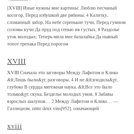
[XVIII] Иные нужны мне картины: Люблю песчаный
косогор, Перед избушкой две рябины, 4 Калитку,
сломанный забор, На небе серенькие тучи, Перед гумном
соломы кучи Да пруд под сенью ив густых, 8 Раздолье
уток молодых; Теперь мила мне балалайка Да пьяный
топот трепака Перед порогом
XVIII
XVIII Сначала эти заговоры Между Лафитом и Клико
&lt;Лишь были&gt; разговоры, 4 И не &lt;входила&gt;
глубоко В сердца мятежная наука, &lt;Все это было
только&gt; скука, Безделье молодых умов, 8 Забавы
взрослых шалунов… 2 Между Лафитом и Клико… —
Галлицизм, entre deux vins[952], означающий
xviii