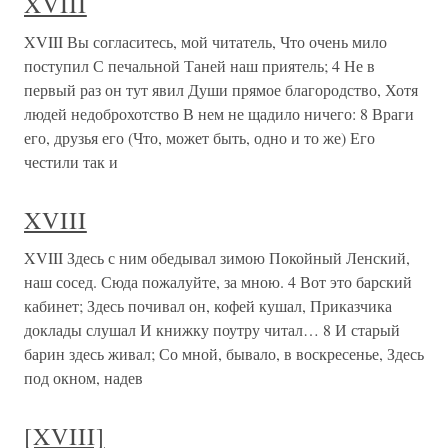
XVIII
XVIII Вы согласитесь, мой читатель, Что очень мило
поступил С печальной Таней наш приятель; 4 Не в
первый раз он тут явил Души прямое благородство, Хотя
людей недоброхотство В нем не щадило ничего: 8 Враги
его, друзья его (Что, может быть, одно и то же) Его
честили так и
XVIII
XVIII Здесь с ним обедывал зимою Покойный Ленский,
наш сосед. Сюда пожалуйте, за мною. 4 Вот это барский
кабинет; Здесь почивал он, кофей кушал, Приказчика
доклады слушал И книжку поутру читал… 8 И старый
барин здесь живал; Со мной, бывало, в воскресенье, Здесь
под окном, надев
[XVIII]