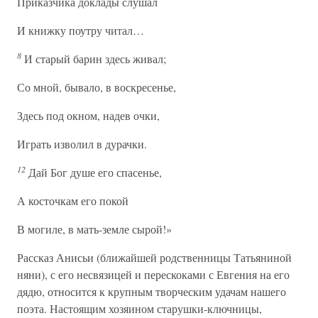
Приказчика доклады слушал
И книжку поутру читал…
8
И старый барин здесь живал;
Со мной, бывало, в воскресенье,
Здесь под окном, надев очки,
Играть изволил в дурачки.
12
Дай Бог душе его спасенье,
А косточкам его покой
В могиле, в мать-земле сырой!»
Рассказ Анисьи (ближайшей родственницы Татьяниной
няни), с его несвязицей и перескоками с Евгения на его
дядю, относится к крупным творческим удачам нашего
поэта. Настоящим хозяином старушки-ключницы,