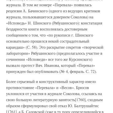
журнала. В том же номере «Перевала» появилась
рецензия А. Бачинского (одного из ведущих критиков
журнала, пользовавшегося доверием Соколова) на
«Исповедь» Н. Шинского (Рябушинского): констатация
бездарности книги восполнялась достоверным
сообщением о том, что «по рукописи г. Шинского
основательно прошелся некий сострадательный
карандаш» (С. 58). Это раскрытие секретов «творческой
лаборатории» Рябушинского (предполагалось участие в
сочинении «Исповеди» все того же Курсинского)
вызвало протест Вяч. Иванова, который «Перевал»
принужден был опубликовать (№ 4, февраль. С. 72).
Более серьезный и конструктивный характер имело
противостояние «Перевала» и «Весов». Брюсов
уклонился от участия в журнале Соколова, ссылаясь на
свою большую литературную занятость[1760], сходным
образом сформулировал свой отказ Ю. Балтрушайтис
[1761], а Б. Садовской (уже в ту пору определившийся в