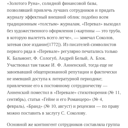
«Золотого Руна», солидной финансовой базы,
позволявшей привлечь лучших сотрудников и придать
журналу эффектный внешний облик: подобно всем
традиционным «толстым» журналам, «Перевал» выходил
без художественного оформления («картины — это труба,
в которую вылететь всего легче», — замечал Соколов,
затевая свое издание[1772]). Из писателей-символистов
первого ряда в «Перевале» регулярно печатались только
К. Бальмонт, Ф. Сологуб, Андрей Белый, А. Блок.
Участвовал там также И. Ф. Анненский, тогда еще не
завоевавший общепризнанной репутации и фактически
не имевший доступа к литературной периодике;
привлечение его к постоянному сотрудничеству —
Анненский поместил в «Перевале» стихотворения (№ 11,
сентябрь), статьи «Гейне и его Романцеро» (№ 4,
февраль), «Бранд» (№ 10, август) и рецензии — по праву
можно поставить в заслугу С. Соколову.
Основной же контингент сотрудников составляла группа