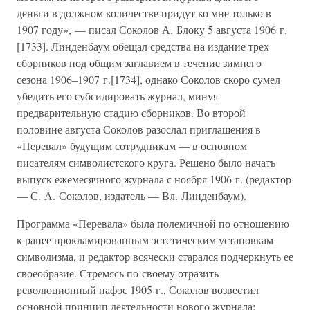
деньги в должном количестве придут ко мне только в
1907 году», — писал Соколов А. Блоку 5 августа 1906 г.
[1733]. Линденбаум обещал средства на издание трех
сборников под общим заглавием в течение зимнего
сезона 1906–1907 г.[1734], однако Соколов скоро сумел
убедить его субсидировать журнал, минуя
предварительную стадию сборников. Во второй
половине августа Соколов разослал приглашения в
«Перевал» будущим сотрудникам — в основном
писателям символистского круга. Решено было начать
выпуск ежемесячного журнала с ноября 1906 г. (редактор
— С. А. Соколов, издатель — Вл. Линденбаум).
Программа «Перевала» была полемичной по отношению
к ранее прокламированным эстетическим установкам
символизма, и редактор всячески старался подчеркнуть ее
своеобразие. Стремясь по-своему отразить
революционный пафос 1905 г., Соколов возвестил
основной принцип деятельности нового журнала: