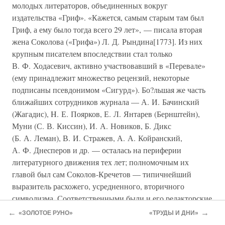
молодых литераторов, объединенных вокруг
издательства «Гриф». «Кажется, самым старым там был
Гриф, а ему было тогда всего 29 лет», — писала вторая
жена Соколова («Грифа») Л. Д. Рындина[1773]. Из них
крупным писателем впоследствии стал только
В. Ф. Ходасевич, активно участвовавший в «Перевале»
(ему принадлежит множество рецензий, некоторые
подписаны псевдонимом «Сигурд»). Бо?льшая же часть
ближайших сотрудников журнала — А. И. Бачинский
(Жагадис), H. Е. Поярков, Е. Л. Янтарев (Бернштейн),
Муни (С. В. Киссин), И. А. Новиков, Б. Дикс
(Б. А. Леман), В. И. Стражев, А. А. Койранский,
А. Ф. Днесперов и др. — осталась на периферии
литературного движения тех лет; полномочным их
главой был сам Соколов-Кречетов — типичнейший
выразитель расхожего, усредненного, вторичного
символизма. Соответственными были и его редакторские
требования. «Вещи, отвергнутые „Скорпионом“,
←
→
«ЗОЛОТОЕ РУНО»
«ТРУДЫ И ДНИ»
радушно принимались „Грифом“, оскорбленные