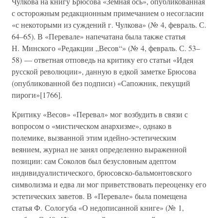
Чулкова на книгу Брюсова «Земная ось», опубликованная
с осторожным редакционным примечанием о несогласии
«с некоторыми из суждений г. Чулкова» (№ 4, февраль. С.
64–65). В «Перевале» напечатана была также статья
Н. Минского «Редакции „Весов“» (№ 4, февраль. С. 53–
58) — ответная отповедь на критику его статьи «Идея
русской революции», данную в едкой заметке Брюсова
(опубликованной без подписи) «Сапожник, пекущий
пироги»[1766].
Критику «Весов» «Перевал» мог возбудить в связи с
вопросом о «мистическом анархизме», однако в
полемике, вызванной этим идейно-эстетическим
веянием, журнал не занял определенно выраженной
позиции: сам Соколов был безусловным адептом
индивидуалистического, брюсовско-бальмонтовского
символизма и едва ли мог приветствовать переоценку его
эстетических заветов. В «Перевале» была помещена
статья Ф. Сологуба «О недописанной книге» (№ 1,