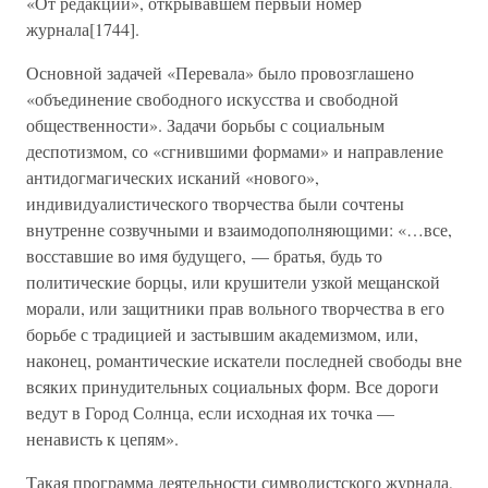
«От редакции», открывавшем первый номер
журнала[1744].
Основной задачей «Перевала» было провозглашено
«объединение свободного искусства и свободной
общественности». Задачи борьбы с социальным
деспотизмом, со «сгнившими формами» и направление
антидогмагических исканий «нового»,
индивидуалистического творчества были сочтены
внутренне созвучными и взаимодополняющими: «…все,
восставшие во имя будущего, — братья, будь то
политические борцы, или крушители узкой мещанской
морали, или защитники прав вольного творчества в его
борьбе с традицией и застывшим академизмом, или,
наконец, романтические искатели последней свободы вне
всяких принудительных социальных форм. Все дороги
ведут в Город Солнца, если исходная их точка —
ненависть к цепям».
Такая программа деятельности символистского журнала,