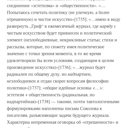
соединение «эстетизма» и «общественности». «…
Попытаюсь сочетать политику (не уличную, а более
отрешенную) и чистое искусство»[1735]; «…имею в виду
развернуть „Гриф“ в ежемесячный журнал, где
наряду
с
чистым искусством будет привнесен и политический
элемент (незлободневные, некрикливые статьи; стихи и
рассказы, которые, по сюжету имея политическое
значение с точки зрения момента, в то же время
удовлетворяли бы всем условиям, создающим в целом
произведение искусства)»[1736]; «…журнал будет
радикален по общему духу, но
над
партиен,
не
злободневен и отдан скорее вопросам философии
политики»[1737]; «общие идейные основы <…>:
эстетизм + общественность (радикальная, но
надпартийная)»[1738] — такими, почти тавтологичными
формулировками наполнены письма Соколова к
писателям, разъясняющие задачи будущего журнала.
Характерна непременная оговорка об «отрешенности» и