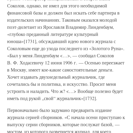
Соколов, однако, не имел для этого необходимой
финансовой базы и должен был искать себе партнера в
издательских начинаниях. Таковым оказался молодой
поэт-дилетант из Ярославля Владимир Линденбаум,
«глубоко преданный литературе культурный
юноша»[1731], обсуждавший идею нового журнала с
Соколовым еще до ухода последнего из «Золотого Руна».
«Был у меня Линденбаум <…>, — сообщал Соколов
В. Ф. Ходасевичу 12 июня 1906 г. — Осенью переезжает
в Москву, имеет кое-какие самостоятельные деньги.
Хочет издавать двухнедельный журнальчик, где
сочетались бы и политика, и искусство. Просит меня
устроить и наладить. Что ж? <…> Вообще полезно будет
иметь под рукой „свой“ журнальчик»[1732].
Первоначально было задумано предварить издание
журнала серией сборников. «С начала осени приступаю к
выпуску серии сборников, которые послужат базой, —
мостом, из которого развернется журнал, для коего