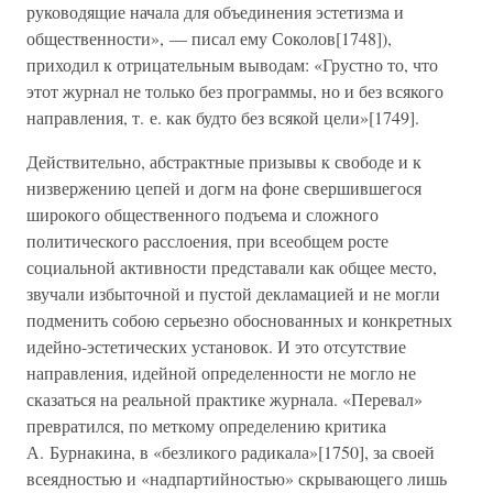
руководящие начала для объединения эстетизма и
общественности», — писал ему Соколов[1748]),
приходил к отрицательным выводам: «Грустно то, что
этот журнал не только без программы, но и без всякого
направления, т. е. как будто без всякой цели»[1749].
Действительно, абстрактные призывы к свободе и к
низвержению цепей и догм на фоне свершившегося
широкого общественного подъема и сложного
политического расслоения, при всеобщем росте
социальной активности представали как общее место,
звучали избыточной и пустой декламацией и не могли
подменить собою серьезно обоснованных и конкретных
идейно-эстетических установок. И это отсутствие
направления, идейной определенности не могло не
сказаться на реальной практике журнала. «Перевал»
превратился, по меткому определению критика
А. Бурнакина, в «безликого радикала»[1750], за своей
всеядностью и «надпартийностью» скрывающего лишь