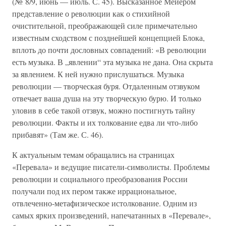
(№ 8/9, июнь — июль. С. 45). Высказанное Мейером
представление о революции как о стихийной
очистительной, преображающей силе примечательно
известным сходством с позднейшей концепцией Блока,
вплоть до почти дословных совпадений: «В революции
есть музыка. В „явлении“ эта музыка не дана. Она скрыта
за явлением. К ней нужно прислушаться. Музыка
революции — творческая буря. Отдаленным отзвуком
отвечает ваша душа на эту творческую бурю. И только
уловив в себе такой отзвук, можно постигнуть тайну
революции. Факты и их толкование едва ли что-либо
прибавят» (Там же. С. 46).
К актуальным темам обращались на страницах
«Перевала» и ведущие писатели-символисты. Проблемы
революции и социального преобразования России
получали под их пером также иррациональное,
отвлеченно-метафизическое истолкование. Одним из
самых ярких произведений, напечатанных в «Перевале»,