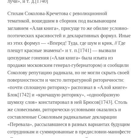
лучи», и т. д.[1740]
Стихам Соколова-Кречетова с революционной
тематикой, вошедшим в сборник под вызывающим
заглавием «Алая книга», присуще то же обилие условно-
поэтических красивостей и декларативных формул. Иные
из этих формул — «Вперед! Туда, где шум и крик, // Где
плещут красные знамена!» и т. п.[1741] — вызвали
цензурные гонения («Алая книга» была изъята из
продажи московским генерал-губернатором) и сообщили
Соколову репутацию радикала, но не могли скрыть своей
поверхностности и чисто литературной риторичности:
«почти сплошную риторику» распознал в «Алой книге»
Блок[1742] и «кричащую риторику», «однообразную
шумиху слов» констатировал в ней Брюсов[1743]. Столь
же словесными, риторически-условными оказались и
составленные Соколовым радикальные декларации
«Перевала», рассылавшиеся в разных вариантах будущим
сотрудникам и суммированные в предисловии-манифесте