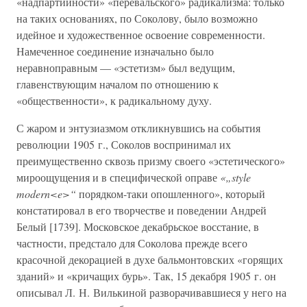
«надпартийности» «перевальского» радикализма: только
на таких основаниях, по Соколову, было возможно
идейное и художественное освоение современности.
Намеченное соединение изначально было
неравноправным — «эстетизм» был ведущим,
главенствующим началом по отношению к
«общественности», к радикальному духу.
С жаром и энтузиазмом откликнувшись на события
революции 1905 г., Соколов воспринимал их
преимущественно сквозь призму своего «эстетического»
мироощущения и в специфической оправе
«„style
modern<e>“
порядком-таки опошленного», который
констатировал в его творчестве и поведении Андрей
Белый [1739]. Московское декабрьское восстание, в
частности, предстало для Соколова прежде всего
красочной декорацией в духе бальмонтовских «горящих
зданий» и «кричащих бурь». Так, 15 декабря 1905 г. он
описывал Л. Н. Вилькиной разворачивавшиеся у него на