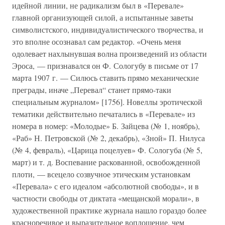
идейной линии, не радикализм был в «Перевале»
главной организующей силой, а испытанные заветы
символистского, индивидуалистического творчества, и
это вполне осознавал сам редактор. «Очень меня
одолевает нахлынувшая волна произведений из области
Эроса, — признавался он Ф. Сологубу в письме от 17
марта 1907 г. — Силюсь ставить прямо механические
преграды, иначе „Перевал“ станет прямо-таки
специальным журналом» [1756]. Новеллы эротической
тематики действительно печатались в «Перевале» из
номера в номер: «Молодые» Б. Зайцева (№ 1, ноябрь),
«Раб» Н. Петровской (№ 2, декабрь), «Зной» П. Нилуса
(№ 4, февраль), «Царица поцелуев» Ф. Сологуба (№ 5,
март) и т. д. Воспевание раскованной, освобожденной
плоти, — всецело созвучное этическим установкам
«Перевала» с его идеалом «абсолютной свободы», и в
частности свободы от диктата «мещанской морали», в
художественной практике журнала нашло гораздо более
красноречивое и выразительное воплощение, чем