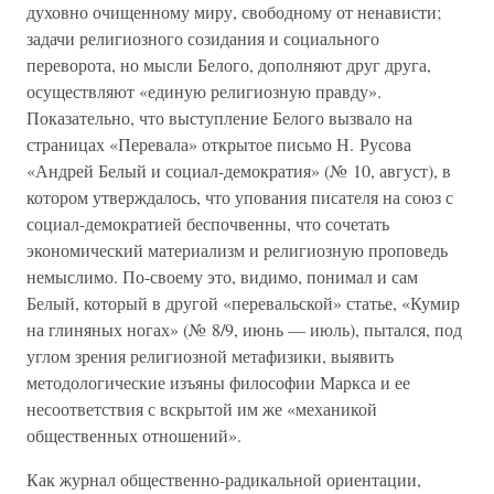
духовно очищенному миру, свободному от ненависти;
задачи религиозного созидания и социального
переворота, но мысли Белого, дополняют друг друга,
осуществляют «единую религиозную правду».
Показательно, что выступление Белого вызвало на
страницах «Перевала» открытое письмо Н. Русова
«Андрей Белый и социал-демократия» (№ 10, август), в
котором утверждалось, что упования писателя на союз с
социал-демократией беспочвенны, что сочетать
экономический материализм и религиозную проповедь
немыслимо. По-своему это, видимо, понимал и сам
Белый, который в другой «перевальской» статье, «Кумир
на глиняных ногах» (№ 8/9, июнь — июль), пытался, под
углом зрения религиозной метафизики, выявить
методологические изъяны философии Маркса и ее
несоответствия с вскрытой им же «механикой
общественных отношений».
Как журнал общественно-радикальной ориентации,