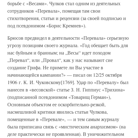
борьбе с «Весами». Чулков стал одним из деятельных
сотрудников «Перевала», помещая там свои
стихотворения, статьи и рецензии (за своей подписью и
под псевдонимом «Борис Кремнев»).
Брюсов предвидел в деятельности «Перевала» серьезную
угрозу позициям своего журнала. «Год обещает быть для
нас буйным и бранным; на „Весы“ идет походом
„Перевал“, или „Провал“, как у нас называют сие
создание Грифа. Не примете ли Вы участие в
начинающейся кампании?» — писал он 12/25 октября
1906 г. К. И. Чуковскому[1769]. Удар по «Перевалу» был
нанесен в «весовской» статье З. Н. Гиппиус «Трихина»
(подписанной псевдонимом «Товарищ Герман»),
Основным объектом ее оскорбительно-резкой,
насмешливой критики явились статьи Чулкова,
помещенные в «Перевале», — и тем самым журналу
была приписана связь с «мистическим анархизмом» (на
деле практически не проявленная). В уничижительном