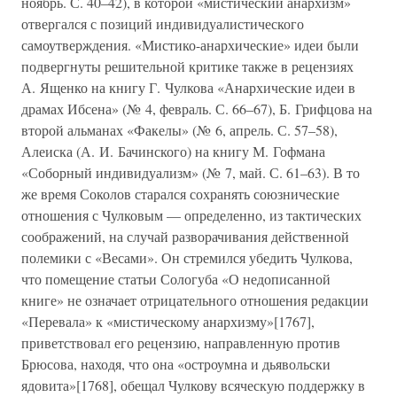
ноябрь. С. 40–42), в которой «мистический анархизм»
отвергался с позиций индивидуалистического
самоутверждения. «Мистико-анархические» идеи были
подвергнуты решительной критике также в рецензиях
А. Ященко на книгу Г. Чулкова «Анархические идеи в
драмах Ибсена» (№ 4, февраль. С. 66–67), Б. Грифцова на
второй альманах «Факелы» (№ 6, апрель. С. 57–58),
Алеиска (А. И. Бачинского) на книгу М. Гофмана
«Соборный индивидуализм» (№ 7, май. С. 61–63). В то
же время Соколов старался сохранять союзнические
отношения с Чулковым — определенно, из тактических
соображений, на случай разворачивания действенной
полемики с «Весами». Он стремился убедить Чулкова,
что помещение статьи Сологуба «О недописанной
книге» не означает отрицательного отношения редакции
«Перевала» к «мистическому анархизму»[1767],
приветствовал его рецензию, направленную против
Брюсова, находя, что она «остроумна и дьявольски
ядовита»[1768], обещал Чулкову всяческую поддержку в