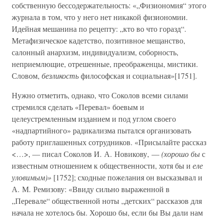
собственную бессодержательность: «„Физиономия“ этого
журнала в том, что у него нет никакой физиономии.
Идейная мешанина по рецепту: „кто во что горазд“.
Метафизическое кадетство, позитивное мещанство,
салонный анархизм, индивидуализм, соборность,
неприемлющие, отрешенные, преображенцы, мистики.
Словом,
безликость
философская и социальная»[1751].
Нужно отметить, однако, что Соколов всеми силами
стремился сделать «Перевал» боевым и
целеустремленным изданием и под углом своего
«надпартийного» радикализма пытался организовать
работу приглашенных сотрудников. «Присылайте рассказ
<…>, — писал Соколов И. А. Новикову, —
(хорошо бы
с
известным отношением к общественности, хотя бы и
еле
уловимым)»
[1752]; сходные пожелания он высказывал и
А. М. Ремизову: «Ввиду сильно выраженной в
„Перевале“ общественной ноты „детских“ рассказов для
начала не хотелось бы. Хорошо бы, если бы Вы дали нам