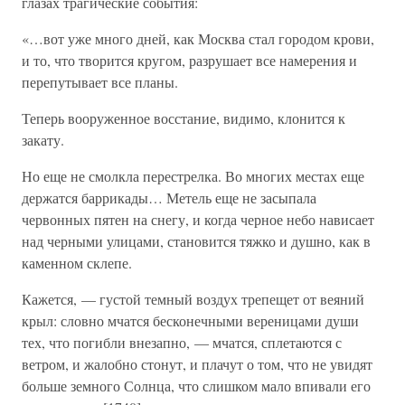
глазах трагические события:
«…вот уже много дней, как Москва стал городом крови,
и то, что творится кругом, разрушает все намерения и
перепутывает все планы.
Теперь вооруженное восстание, видимо, клонится к
закату.
Но еще не смолкла перестрелка. Во многих местах еще
держатся баррикады… Метель еще не засыпала
червонных пятен на снегу, и когда черное небо нависает
над черными улицами, становится тяжко и душно, как в
каменном склепе.
Кажется, — густой темный воздух трепещет от веяний
крыл: словно мчатся бесконечными вереницами души
тех, что погибли внезапно, — мчатся, сплетаются с
ветром, и жалобно стонут, и плачут о том, что не увидят
больше земного Солнца, что слишком мало впивали его