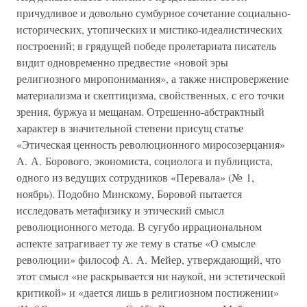
причудливое и довольно сумбурное сочетание социально-
исторических, утопических и мистико-идеалистических
построений; в грядущей победе пролетариата писатель
видит одновременно предвестие «новой эры
религиозного миропонимания», а также ниспровержение
материализма и скептицизма, свойственных, с его точки
зрения, буржуа и мещанам. Отрешенно-абстрактный
характер в значительной степени присущ статье
«Этическая ценность революционного миросозерцания»
А. А. Борового, экономиста, социолога и публициста,
одного из ведущих сотрудников «Перевала» (№ 1,
ноябрь). Подобно Минскому, Боровой пытается
исследовать метафизику и этический смысл
революционного метода. В сугубо иррациональном
аспекте затрагивает ту же тему в статье «О смысле
революции» философ А. А. Мейер, утверждающий, что
этот смысл «не раскрывается ни наукой, ни эстетической
критикой» и «дается лишь в религиозном постижении»