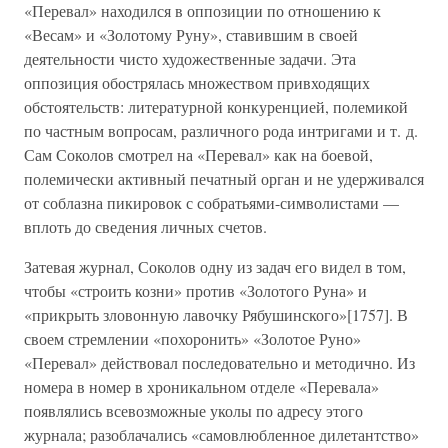
«Перевал» находился в оппозиции по отношению к
«Весам» и «Золотому Руну», ставившим в своей
деятельности чисто художественные задачи. Эта
оппозиция обострялась множеством привходящих
обстоятельств: литературной конкуренцией, полемикой
по частным вопросам, различного рода интригами и т. д.
Сам Соколов смотрел на «Перевал» как на боевой,
полемически активный печатный орган и не удерживался
от соблазна пикировок с собратьями-символистами —
вплоть до сведения личных счетов.
Затевая журнал, Соколов одну из задач его видел в том,
чтобы «строить козни» против «Золотого Руна» и
«прикрыть зловонную лавочку Рябушинского»[1757]. В
своем стремлении «похоронить» «Золотое Руно»
«Перевал» действовал последовательно и методично. Из
номера в номер в хроникальном отделе «Перевала»
появлялись всевозможные уколы по адресу этого
журнала; разоблачались «самовлюбленное дилетантство»