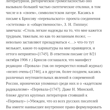
литературной, риторической громогласностью оно
вызывало большей частью скептические отклики, в том
числе и в «своем», символистском лагере. Касаясь в
письме к Брюсову «перевальского» проекта соединения
«эстетизма» и «общественности», З. Н. Гиппиус
замечала: «Столь легкие надежды на то, что мне кажется
трудным, тяжелым, но как-то желанным
тоже, —
невольно заставляют призадуматься <…> что-то тут
мелькает, какие-то карикатуры на мне нравящееся, и
оттого неприятно»[1745]. В ответном письме (от 8/21
октября 1906 г.) Брюсов соглашался, что манифест
редакции «Провала» (так он перекрестил новый журнал)
«нелеп очень»[1746], а в другом, более позднем, касаясь
различных неутешительных явлений в современной
России, иронически упоминал среди них и о «кадетском
радикализме» «Перевала»[1747]. Даже Н. Минский,
ближе других крупных литераторов стоявший к
«Перевалу» («Убежден, что из всех русских писателей
Вы имеете наивысшее внутреннее право формулировать