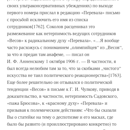
своих ультраконсервативных убеждениях) по выходе
первого номера прислал в редакцию «Перевала» письмо
с просьбой исключить его имя из списка
сотрудников[1762]. Соколов расценивал это
размежевание как нетерпимость ведущих сотрудников
«Весов» к радикальному духу «Перевала». «…Я вообще
часто расхожусь с пониманием „олимпийцев“ из „Весов“,
за что и предан там анафеме, — писал он
И. Ф. Анненскому 1 октября 1906 г. — В частности, я
был всегда нелюбим там за то, что за скобками „чистого“
искусства не таил политического реакционерства»[1763].
Еще более решительно он отзывался о политической
тенденции «Весов» в письме к Г. И. Чулкову, приводя в
доказательство, в частности, нетерпимость Садовского,
«пажа Брюсова», к «красному духу» «Перевала» и
призывая к полемическим действиям: «Что бы сказали
Вы о статейке на тему о деспотизме и его масках, где
было бы развито (и проиллюстрировано конкретно) то