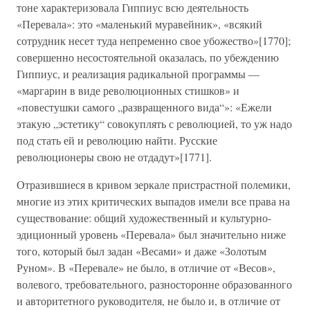
тоне характеризовала Гиппиус всю деятельность
«Перевала»: это «маленький муравейник», «всякий
сотрудник несет туда непременно свое убожество»[1770];
совершенно несостоятельной оказалась, по убеждению
Гиппиус, и реализация радикальной программы —
«маргарин в виде революционных стишков» и
«повестушки самого „развращенного вида“»: «Ежели
этакую „эстетику“ совокуплять с революцией, то уж надо
под стать ей и революцию найти. Русские
революционеры свою не отдадут»[1771].
Отразившиеся в кривом зеркале пристрастной полемики,
многие из этих критических выпадов имели все права на
существование: общий художественный и культурно-
эдиционный уровень «Перевала» был значительно ниже
того, который был задан «Весами» и даже «Золотым
Руном». В «Перевале» не было, в отличие от «Весов»,
волевого, требовательного, разносторонне образованного
и авторитетного руководителя, не было и, в отличие от