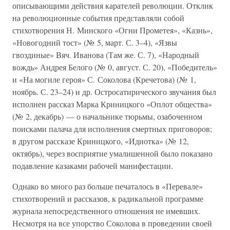
описывающими действия карателей революции. Отклик
на революционные события представляли собой
стихотворения Н. Минского «Огни Прометея», «Казнь»,
«Новогодний тост» (№ 5, март. С. 3–4), «Язвы
гвоздиные» Вяч. Иванова (Там же. С. 7), «Народный
вождь» Андрея Белого (№ 0, август. С. 20), «Победитель»
и «На могиле героя» С. Соколова (Кречетова) (№ 1,
ноябрь. С. 23–24) и др. Остросатирического звучания был
исполнен рассказ Марка Криницкого «Оплот общества»
(№ 2, декабрь) — о начальнике тюрьмы, озабоченном
поисками палача для исполнения смертных приговоров;
в другом рассказе Криницкого, «Идиотка» (№ 12,
октябрь), через восприятие умалишенной было показано
подавление казаками рабочей манифестации.
Однако во много раз больше печаталось в «Перевале»
стихотворений и рассказов, к радикальной программе
журнала непосредственного отношения не имевших.
Несмотря на все упорство Соколова в проведении своей