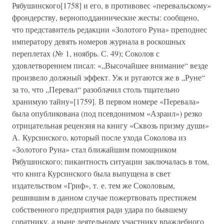
Рябушинского[1758] и его, в противовес «перевальскому»
фрондерству, верноподданнические жесты: сообщено,
что представитель редакции «Золотого Руна» преподнес
императору девять номеров журнала в роскошных
переплетах (№ 1, ноябрь. С. 49); Соколов с
удовлетворением писал: «„Высочайшее внимание“ везде
произвело должный эффект. Уж и ругаются же в „Руне“
за то, что „Перевал“ разоблачил столь тщательно
хранимую тайну»[1759]. В первом номере «Перевала»
была опубликована (под псевдонимом «Азраил») резко
отрицательная рецензия на книгу «Сквозь призму души»
А. Курсинского, который после ухода Соколова из
«Золотого Руна» стал ближайшим помощником
Рябушинского; пикантность ситуации заключалась в том,
что книга Курсинского была выпущена в свет
издательством «Гриф», т. е. тем же Соколовым,
решившим в данном случае пожертвовать престижем
собственного предприятия ради удара по бывшему
соратнику, а ныне деятельному участнику враждебного