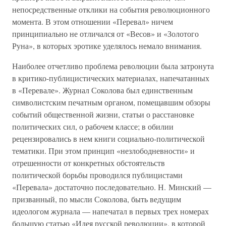
непосредственные отклики на события революционного
момента. В этом отношении «Перевал» ничем
принципиально не отличался от «Весов» и «Золотого
Руна», в которых эротике уделялось немало внимания.
Наиболее отчетливо проблема революции была затронута
в критико-публицистических материалах, напечатанных
в «Перевале». Журнал Соколова был единственным
символистским печатным органом, помещавшим обзоры
событий общественной жизни, статьи о расстановке
политических сил, о рабочем классе; в обилии
рецензировались в нем книги социально-политической
тематики. При этом принцип «незлободневности» и
отрешенности от конкретных обстоятельств
политической борьбы проводился публицистами
«Перевала» достаточно последовательно. Н. Минский —
призванный, по мысли Соколова, быть ведущим
идеологом журнала — напечатал в первых трех номерах
большую статью «Идея русской революции», в которой