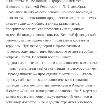
была статья М. Волошина «Пророки и мстители.
Предвестия Великой Революции» (№ 2, декабрь).
Осознание неизбежности революционного возмездия
вело поэта к нагнетанию пророчеств о «надвигающемся
ужасе» грядущих общественных катаклизмов;
повернутые вспять, его прозрения «невиданных
мятежей» подкреплялись опытом Великой французской
революции с ее идеальными порывами и кровавым
террором. При всем доверии к привлеченным
историческим аналогиям, бросающим отсвет на события
современности, Волошин воспринимает
предназначенные испытания в апокалипсическом аспекте
— как «очистительный огонь», видит в революции «меч
Справедливости — провидящий и мстящий». Сквозь
призму собственного апокалипсического сознания
проводит свои восприятия революции и Андрей Белый.
В статье «Социал-демократия и религия» (№ 5, март) он
заявил о созвучии конечных устремлений мистиков и
социал-демократов: и те и другие стремятся к новому,