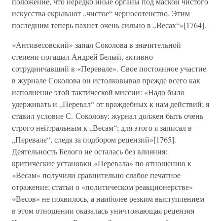
положение, что нередко иные органы под маской чистого
искусства скрывают „чистое“ черносотенство. Этим
последним теперь пахнет очень сильно в „Весах“»[1764].
«Антивесовский» запал Соколова в значительной
степени погашал Андрей Белый, активно
сотрудничавший в «Перевале». Свое постоянное участие
в журнале Соколова он истолковывал прежде всего как
исполнение этой тактической миссии: «Надо было
удерживать и „Перевал“ от враждебных к нам действий; я
ставил условие С. Соколову: журнал должен быть очень
строго нейтральным к „Весам“; для этого я записал в
„Перевале“, следя за подбором рецензий»[1765].
Деятельность Белого не осталась без влияния:
критические установки «Перевала» по отношению к
«Весам» получили сравнительно слабое печатное
отражение; статьи о «политическом реакционерстве»
«Весов» не появилось, а наиболее резким выступлением
в этом отношении оказалась уничтожающая рецензия