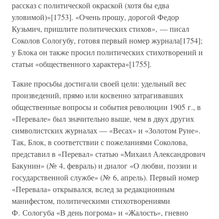
рассказ с политической окраской (хотя бы едва
уловимой)»[1753]. «Очень прошу, дорогой Федор
Кузьмич, пришлите политических стихов», — писал
Соколов Сологубу, готовя первый номер журнала[1754];
у Блока он также просил политических стихотворений и
статьи «общественного характера»[1755].
Такие просьбы достигали своей цели: удельный вес
произведений, прямо или косвенно затрагивавших
общественные вопросы и события революции 1905 г., в
«Перевале» был значительно выше, чем в двух других
символистских журналах — «Весах» и «Золотом Руне».
Так, Блок, в соответствии с пожеланиями Соколова,
представил в «Перевал» статью «Михаил Александрович
Бакунин» (№ 4, февраль) и диалог «О любви, поэзии и
государственной службе» (№ 6, апрель). Первый номер
«Перевала» открывался, вслед за редакционным
манифестом, политическими стихотворениями
Ф. Сологуба «В день погрома» и «Жалость», гневно