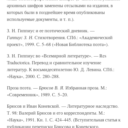
архивных шифров заменены отсылками на издания, в
которых были в позднейшее время опубликованы
используемые документы, и т. п.).
З. Н. Гиппиус и ее поэтический дневник. —
Гиппиус З. Н.
Стихотворения. СПб.: «Академический
проект», 1999. С. 5–68 («Новая Библиотека поэта»).
З. Н. Гиппиус во «Всемирной литературе». — Res
Traductorica. Перевод и сравнительное изучение
литератур. К восьмидесятилетию Ю. Д. Левина. СПб.:
«Наука», 2000. С. 280–288.
Проза поэта. —
Брюсов В. Я.
Избранная проза. М.:
«Современник», 1989. С. 5–20.
Брюсов и Иван Коневской. — Литературное наследство.
Т. 98: Валерий Брюсов и его корреспонденты. М.:
«Наука», 1991. Кн. 1. С. 424–445. (Вступительная статья к
публикации переписки Брюсова и Коневского,