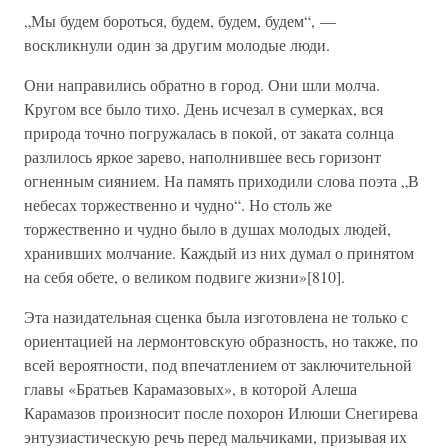
„Мы будем бороться, будем, будем, будем“, —
воскликнули один за другим молодые люди.
Они направились обратно в город. Они шли молча.
Кругом все было тихо. День исчезал в сумерках, вся
природа точно погружалась в покой, от заката солнца
разлилось яркое зарево, наполнившее весь горизонт
огненным сиянием. На память приходили слова поэта „В
небесах торжественно и чудно“. Но столь же
торжественно и чудно было в душах молодых людей,
хранивших молчание. Каждый из них думал о принятом
на себя обете, о великом подвиге жизни»[810].
Эта назидательная сценка была изготовлена не только с
ориентацией на лермонтовскую образность, но также, по
всей вероятности, под впечатлением от заключительной
главы «Братьев Карамазовых», в которой Алеша
Карамазов произносит после похорон Илюши Снегирева
энтузиастическую речь перед мальчиками, призывая их