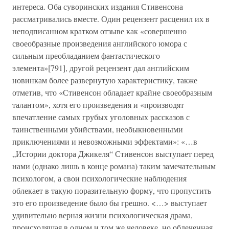
интереса. Оба суворинских издания Стивенсона
рассматривались вместе. Один рецензент расценил их в
неподписанном кратком отзыве как «совершенно
своеобразные произведения английского юмора с
сильным преобладанием фантастического
элемента»[791], другой рецензент дал английским
новинкам более развернутую характеристику, также
отметив, что «Стивенсон обладает крайне своеобразным
талантом», хотя его произведения и «производят
впечатление самых грубых уголовных рассказов с
таинственными убийствами, необыкновенными
приключениями и невозможными эффектами»: «…в
„Истории доктора Джикеля“ Стивенсон выступает перед
нами (однако лишь в конце романа) таким замечательным
психологом, а свои психологические наблюдения
облекает в такую поразительную форму, что пропустить
это его произведение было бы грешно. <…> выступает
удивительно верная жизни психологическая драма,
происходящая в одном и том же человеке, но облеченная