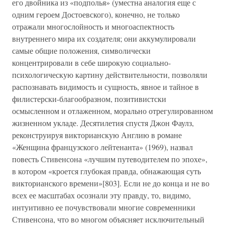
его двойника из «подполья» (уместна аналогия еще с
одним героем Достоевского), конечно, не только
отражали многослойность и многоаспектность
внутреннего мира их создателя; они аккумулировали
самые общие положения, символически
концентрировали в себе широкую социально-
психологическую картину действительности, позволяли
распознавать видимость и сущность, явное и тайное в
филистерски-благообразном, позитивистски
осмысленном и отлаженном, морально отрегулированном
жизненном укладе. Десятилетия спустя Джон Фаулз,
реконструируя викторианскую Англию в романе
«Женщина французского лейтенанта» (1969), назвал
повесть Стивенсона «лучшим путеводителем по эпохе»,
в котором «кроется глубокая правда, обнажающая суть
викторианского времени»[803]. Если не до конца и не во
всех ее масштабах осознали эту правду, то, видимо,
интуитивно ее почувствовали многие современники
Стивенсона, что во многом объясняет исключительный