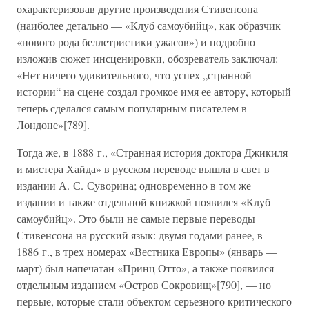
охарактеризовав другие произведения Стивенсона
(наиболее детально — «Клуб самоубийц», как образчик
«нового рода беллетристики ужасов») и подробно
изложив сюжет инсценировки, обозреватель заключал:
«Нет ничего удивительного, что успех „странной
истории“ на сцене создал громкое имя ее автору, который
теперь сделался самым популярным писателем в
Лондоне»[789].
Тогда же, в 1888 г., «Странная история доктора Джикиля
и мистера Хайда» в русском переводе вышла в свет в
издании А. С. Суворина; одновременно в том же
издании и также отдельной книжкой появился «Клуб
самоубийц». Это были не самые первые переводы
Стивенсона на русский язык: двумя годами ранее, в
1886 г., в трех номерах «Вестника Европы» (январь —
март) был напечатан «Принц Отто», а также появился
отдельным изданием «Остров Сокровищ»[790], — но
первые, которые стали объектом серьезного критического