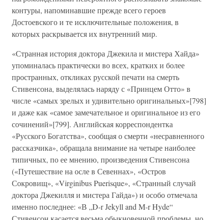
контуры, напоминавшие прежде всего героев
Достоевского и те исключительные положения, в
которых раскрывается их внутренний мир.
«Странная история доктора Джекила и мистера Хайда»
упоминалась практически во всех, кратких и более
пространных, откликах русской печати на смерть
Стивенсона, выделялась наряду с «Принцем Отто» в
числе «самых зрелых и удивительно оригинальных»[798]
и даже как «самое замечательное и оригинальное из его
сочинений»[799]. Английская корреспондентка
«Русского Богатства», сообщая о смерти «несравненного
рассказчика», обращала внимание на четыре наиболее
типичных, по ее мнению, произведения Стивенсона
(«Путешествие на осле в Севеннах», «Остров
Сокровищ», «Virginibus Puerisque», «Странный случай
доктора Джекилля и мистера Гайда») и особо отмечала
именно последнее: «В „D-r Jekyll and M-r Hyde“
Стивенсон касается весьма обыкновенной проблемы, но