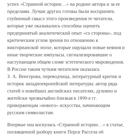
успех «Странной истории…» на родине автора и за ее
пределами. Лучше других готовы были воспринять
глубинный смысл этого произведения те читатели,
которые уже оказывались способны оценить
предпринятый аналитический опыт «со стороны», под
критическим углом зрения по отношению к
викторианской эпохе, которые ощущали новые веяния и
иные творческие импульсы, сигнализировавшие о
наступающем общем сломе эстетического мировидения.
В России таким чутким читателем оказалась
З. А. Венгерова, переводчица, литературный критик и
историк западноевропейской литературы; автор ряда
статей о новейших английских писателях, духовно и
житейски чрезвычайно близкая в 1890-е гг.
приверженцам «нового» искусства, начинающим
русским символистам.
Впервые она коснулась «Странной истории…» в статье,
посвященной разбору книги Перси Рассела об