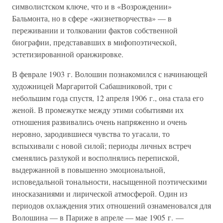
символистском ключе, что и в «Возрождении»
Бальмонта, но в сфере «жизнетворчества» — в
переживании и толковании фактов собственной
биографии, представавших в мифопоэтической,
эстетизированной оранжировке.
В феврале 1903 г. Волошин познакомился с начинающей
художницей Маргаритой Сабашниковой, три с
небольшим года спустя, 12 апреля 1906 г., она стала его
женой. В промежутке между этими событиями их
отношения развивались очень напряженно и очень
неровно, зародившиеся чувства то угасали, то
вспыхивали с новой силой; периоды личных встреч
сменялись разлукой и восполнялись перепиской,
выдержанной в повышенно эмоциональной,
исповедальной тональности, насыщенной поэтическими
иносказаниями и лирической атмосферой. Один из
периодов охлаждения этих отношений ознаменовался для
Волошина — в Париже в апреле — мае 1905 г. —