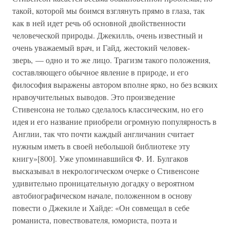
такой, которой мы боимся взглянуть прямо в глаза, так
как в ней идет речь об основной двойственности
человеческой природы. Джекилль, очень известный и
очень уважаемый врач, и Гайд, жестокий человек-
зверь, — одно и то же лицо. Трагизм такого положения,
составляющего обычное явление в природе, и его
философия выражены автором вполне ярко, но без всяких
нравоучительных выводов. Это произведение
Стивенсона не только сделалось классическим, но его
идея и его название приобрели огромную популярность в
Англии, так что почти каждый англичанин считает
нужным иметь в своей небольшой библиотеке эту
книгу»[800]. Уже упоминавшийся Ф. И. Булгаков
высказывал в некрологическом очерке о Стивенсоне
удивительно проницательную догадку о вероятном
автобиографическом начале, положенном в основу
повести о Джекиле и Хайде: «Он совмещал в себе
романиста, повествователя, юмориста, поэта и