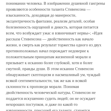
понимании человека. В изображении душевной гангрены
проявляются особенности таланта Стивенсона —
изысканность, доходящая до манерности,
эксцентричность фантазии, реализм деталей, особая
болезненность ощущений и дикость, которая питается
всем, что возбуждает ужас и взвинчивает нервы»; «Идея
рассказа Стивенсона — двойственность как начало
жизни, и смерть как результат торжества одного из двух
противоположных начал порождает недоверие к
положительным принципам жизненной морали и
призывает к исканию более глубокой, хотя и более
смутной, правды души. В этом искании Стивенсон
обнаруживает скептицизм и насмешливый ум, чуждый
всякой сентиментальности, так же как и всякой
склонности к проповеди морали. Понимая
двойственность человеческой натуры, Стивенсон не
поддается искушению судить людей; он не осуждает
нехороших поступков, и даже по какой-то
извращенности, присущей его таланту, старается