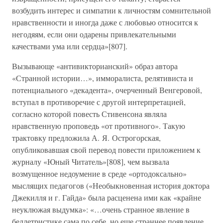
возбудить интерес и симпатии к личностям сомнительной
нравственности и иногда даже с любовью относится к
негодяям, если они одарены привлекательными
качествами ума или сердца»[807].
Вызывающе «антивикторианский» образ автора
«Странной истории…», имморалиста, релятивиста и
потенциального «декадента», очерченный Венгеровой,
вступал в противоречие с другой интерпретацией,
согласно которой повесть Стивенсона являла
нравственную проповедь «от противного». Такую
трактовку предложила А. Я. Острогорская,
опубликовавшая свой перевод повести приложением к
журналу «Юный Читатель»[808], чем вызвала
возмущенное недоумение в среде «ортодоксально»
мыслящих педагогов («Необыкновенная история доктора
Джекилля и г. Гайда» была расценена ими как «крайне
неуклюжая выдумка»: «…очень странное явление в
беллетристике сама по себе, но еще страннее появление