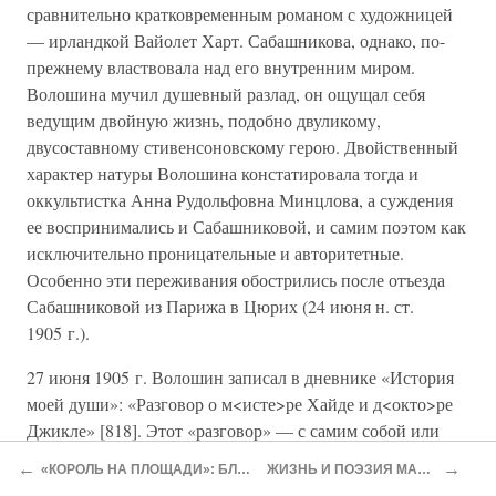
сравнительно кратковременным романом с художницей
— ирландкой Вайолет Харт. Сабашникова, однако, по-
прежнему властвовала над его внутренним миром.
Волошина мучил душевный разлад, он ощущал себя
ведущим двойную жизнь, подобно двуликому,
двусоставному стивенсоновскому герою. Двойственный
характер натуры Волошина констатировала тогда и
оккультистка Анна Рудольфовна Минцлова, а суждения
ее воспринимались и Сабашниковой, и самим поэтом как
исключительно проницательные и авторитетные.
Особенно эти переживания обострились после отъезда
Сабашниковой из Парижа в Цюрих (24 июня н. ст.
1905 г.).
27 июня 1905 г. Волошин записал в дневнике «История
моей души»: «Разговор о м<исте>ре Хайде и д<окто>ре
Джикле» [818]. Этот «разговор» — с самим собой или
воображаемый разговор с уехавшей Сабашниковой? —
←
→
«КОРОЛЬ НА ПЛОЩАДИ»: БЛОК НА ФОНЕ ПШИБЫШЕВСКОГО
ЖИЗНЬ И ПОЭЗИЯ МАКСИМИЛИАНА ВОЛОШИНА
был продолжен в письме к ней, отправленном 3 июля: