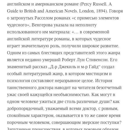
английском и американском романе (Percy Russell. A
Guide to British and American Novels. London, 1894). Говоря
о затронутых Расселом романах «с примесью элементов
чудесного», Венгерова указала на неполноту
использованного им материала: «… в современной
английской литературе романы, в которых чудесное
играет значительную роль, получили широкое развитие.
Одним из самых блестящих представителей этого жанра
является недавно умерший Роберт Луи Стивенсон. Его
знаменитый рассказ „Д-р Джекиль и м-р Гайд“ создал
особый литературный жанр, в котором мистицизм и
психология составляют неразрывное целое. История
таинственного доктора наводит на читателя безотчетный
ужас своей кажущейся необъяснимостью. Как могут в
одном человеке ужиться две столь различные души? как
добропорядочный, уважаемый всеми доктор, с ровным,
спокойным характером, оказывается в то же самое время
порочным человеком, совершающим зверские поступки?
Запутанные происшествия, в которых роковым образом