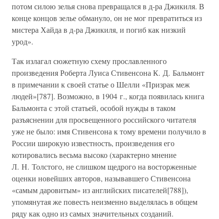
потом силою зелья снова превращался в д-ра Джикиля. В
конце концов зелье обмануло, он не мог превратиться из
мистера Хайда в д-ра Джикиля, и погиб как низкий
урод».
Так излагал сюжетную схему прославленного
произведения Роберта Луиса Стивенсона К. Д. Бальмонт
в примечании к своей статье о Шелли «Призрак меж
людей»[787]. Возможно, в 1904 г., когда появилась книга
Бальмонта с этой статьей, особой нужды в таком
разъяснении для просвещенного российского читателя
уже не было: имя Стивенсона к тому времени получило в
России широкую известность, произведения его
котировались весьма высоко (характерно мнение
Л. Н. Толстого, не слишком щедрого на восторженные
оценки новейших авторов, называвшего Стивенсона
«самым даровитым» из английских писателей[788]),
упомянутая же повесть неизменно выделялась в общем
ряду как одно из самых значительных созданий.