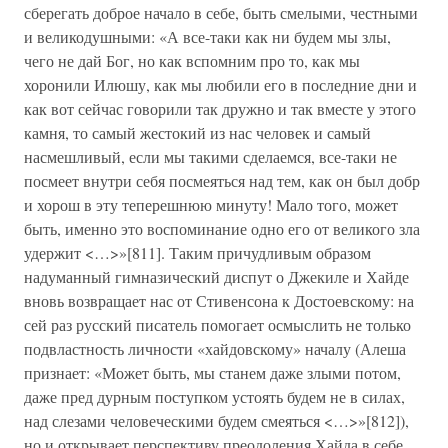
сберегать доброе начало в себе, быть смелыми, честными
и великодушными: «А все-таки как ни будем мы злы,
чего не дай Бог, но как вспомним про то, как мы
хоронили Илюшу, как мы любили его в последние дни и
как вот сейчас говорили так дружно и так вместе у этого
камня, то самый жестокий из нас человек и самый
насмешливый, если мы такими сделаемся, все-таки не
посмеет внутри себя посмеяться над тем, как он был добр
и хорош в эту теперешнюю минуту! Мало того, может
быть, именно это воспоминание одно его от великого зла
удержит <…>»[811]. Таким причудливым образом
надуманный гимназический диспут о Джекиле и Хайде
вновь возвращает нас от Стивенсона к Достоевскому: на
сей раз русский писатель помогает осмыслить не только
подвластность личности «хайдовскому» началу (Алеша
признает: «Может быть, мы станем даже злыми потом,
даже пред дурным поступком устоять будем не в силах,
над слезами человеческими будем смеяться <…>»[812]),
но и открывает перспективу преодоления Хайда в себе.