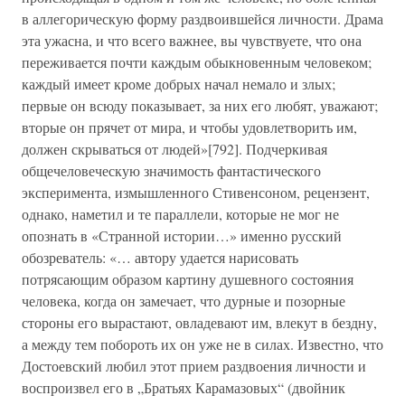
в аллегорическую форму раздвоившейся личности. Драма
эта ужасна, и что всего важнее, вы чувствуете, что она
переживается почти каждым обыкновенным человеком;
каждый имеет кроме добрых начал немало и злых;
первые он всюду показывает, за них его любят, уважают;
вторые он прячет от мира, и чтобы удовлетворить им,
должен скрываться от людей»[792]. Подчеркивая
общечеловеческую значимость фантастического
эксперимента, измышленного Стивенсоном, рецензент,
однако, наметил и те параллели, которые не мог не
опознать в «Странной истории…» именно русский
обозреватель: «… автору удается нарисовать
потрясающим образом картину душевного состояния
человека, когда он замечает, что дурные и позорные
стороны его вырастают, овладевают им, влекут в бездну,
а между тем побороть их он уже не в силах. Известно, что
Достоевский любил этот прием раздвоения личности и
воспроизвел его в „Братьях Карамазовых“ (двойник