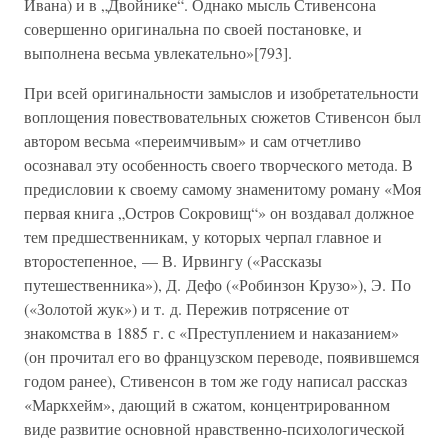
Ивана) и в „Двойнике“. Однако мысль Стивенсона
совершенно оригинальна по своей постановке, и
выполнена весьма увлекательно»[793].
При всей оригинальности замыслов и изобретательности
воплощения повествовательных сюжетов Стивенсон был
автором весьма «переимчивым» и сам отчетливо
осознавал эту особенность своего творческого метода. В
предисловии к своему самому знаменитому роману «Моя
первая книга „Остров Сокровищ“» он воздавал должное
тем предшественникам, у которых черпал главное и
второстепенное, — В. Ирвингу («Рассказы
путешественника»), Д. Дефо («Робинзон Крузо»), Э. По
(«Золотой жук») и т. д. Пережив потрясение от
знакомства в 1885 г. с «Преступлением и наказанием»
(он прочитал его во французском переводе, появившемся
годом ранее), Стивенсон в том же году написал рассказ
«Маркхейм», дающий в сжатом, концентрированном
виде развитие основной нравственно-психологической