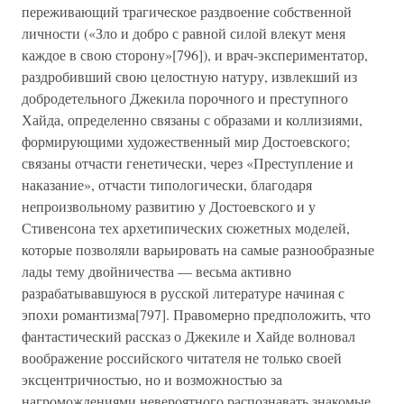
переживающий трагическое раздвоение собственной
личности («Зло и добро с равной силой влекут меня
каждое в свою сторону»[796]), и врач-экспериментатор,
раздробивший свою целостную натуру, извлекший из
добродетельного Джекила порочного и преступного
Хайда, определенно связаны с образами и коллизиями,
формирующими художественный мир Достоевского;
связаны отчасти генетически, через «Преступление и
наказание», отчасти типологически, благодаря
непроизвольному развитию у Достоевского и у
Стивенсона тех архетипических сюжетных моделей,
которые позволяли варьировать на самые разнообразные
лады тему двойничества — весьма активно
разрабатывавшуюся в русской литературе начиная с
эпохи романтизма[797]. Правомерно предположить, что
фантастический рассказ о Джекиле и Хайде волновал
воображение российского читателя не только своей
эксцентричностью, но и возможностью за
нагромождениями невероятного распознавать знакомые