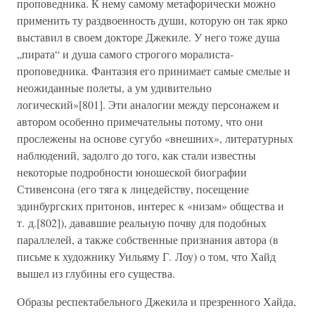
проповедника. К нему самому метафорически можно
применить ту раздвоенность души, которую он так ярко
выставил в своем докторе Джекиле. У него тоже душа
„пирата“ и душа самого строгого моралиста-
проповедника. Фантазия его принимает самые смелые и
неожиданные полеты, а ум удивительно
логический»[801]. Эти аналогии между персонажем и
автором особенно примечательны потому, что они
прослежены на основе сугубо «внешних», литературных
наблюдений, задолго до того, как стали известны
некоторые подробности юношеской биографии
Стивенсона (его тяга к лицедейству, посещение
эдинбургских притонов, интерес к «низам» общества и
т. д.[802]), дававшие реальную почву для подобных
параллелей, а также собственные признания автора (в
письме к художнику Уильяму Г. Лоу) о том, что Хайд
вышел из глубины его существа.
Образы респектабельного Джекила и презренного Хайда,