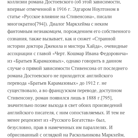
коллизии романа Достоевского (об этой зависимости,
впервые отмеченной в 1916 г. Эдгаром Ноултоном в
статье «Русское влияние на Стивенсона», писали
многократно[794]). Диалог Маркхейма с неким
фантомным незнакомцем, порождением его собственного
сознания, также вызывает, как и сюжет «Странной
истории доктора Джекила и мистера Хайда», очевидные
ассоциации с главой «Черт. Кошмар Ивана Федоровича»
из «Братьев Карамазовых», однако говорить в данном
случае о прямой зависимости Стивенсона от последнего
романа Достоевского не приходится: английского
перевода «Братьев Карамазовых» до 1912 г. не
существовало, а во французском переводе, доступном
Стивенсону, роман появился лишь в 1888 г.[795],
значительно позже выхода в свет обоих произведений
английского писателя, с ним сопоставляемых. И тем не
менее рецензент из «Русского Богатства» был,
безусловно, прав в намеченных им параллелях. И
обрисованный с оглядкой на Раскольникова Маркхейм,