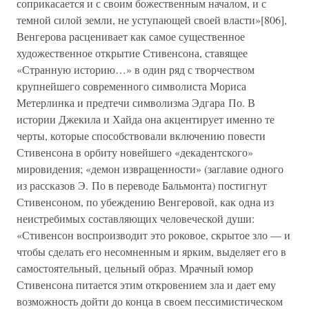
соприкасается и с своим божественным началом, и с
темной силой земли, не уступающей своей власти»[806],
Венгерова расценивает как самое существенное
художественное открытие Стивенсона, ставящее
«Странную историю…» в один ряд с творчеством
крупнейшего современного символиста Мориса
Метерлинка и предтечи символизма Эдгара По. В
истории Джекила и Хайда она акцентирует именно те
черты, которые способствовали включению повести
Стивенсона в орбиту новейшего «декадентского»
мировидения; «демон извращенности» (заглавие одного
из рассказов Э. По в переводе Бальмонта) постигнут
Стивенсоном, по убеждению Венгеровой, как одна из
неистребимых составляющих человеческой души:
«Стивенсон воспроизводит это роковое, скрытое зло — и
чтобы сделать его несомненным и ярким, выделяет его в
самостоятельный, цельный образ. Мрачный юмор
Стивенсона питается этим откровением зла и дает ему
возможность дойти до конца в своем пессимистическом