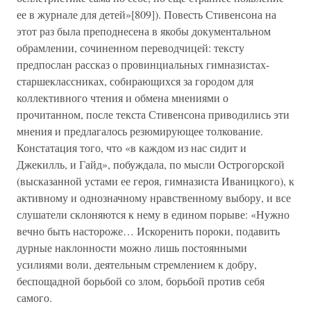
ее в журнале для детей»[809]). Повесть Стивенсона на
этот раз была преподнесена в якобы документальном
обрамлении, сочиненном переводчицей: тексту
предпослан рассказ о провинциальных гимназистах-
старшеклассниках, собирающихся за городом для
коллективного чтения и обмена мнениями о
прочитанном, после текста Стивенсона приводились эти
мнения и предлагалось резюмирующее толкование.
Констатация того, что «в каждом из нас сидит и
Джекилль, и Гайд», побуждала, по мысли Острогорской
(высказанной устами ее героя, гимназиста Иваницкого), к
активному и однозначному нравственному выбору, и все
слушатели склоняются к нему в едином порыве: «Нужно
вечно быть настороже… Искоренить пороки, подавить
дурные наклонности можно лишь постоянными
усилиями воли, деятельным стремлением к добру,
беспощадной борьбой со злом, борьбой против себя
самого.