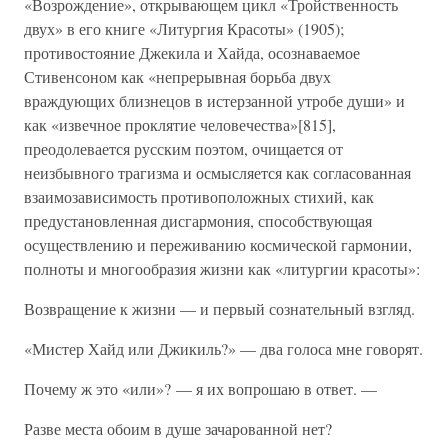
«Возрождение», открывающем цикл «Тройственность
двух» в его книге «Литургия Красоты» (1905);
противостояние Джекила и Хайда, осознаваемое
Стивенсоном как «непрерывная борьба двух
враждующих близнецов в истерзанной утробе души» и
как «извечное проклятие человечества»[815],
преодолевается русским поэтом, очищается от
неизбывного трагизма и осмысляется как согласованная
взаимозависимость противоположных стихий, как
предустановленная дисгармония, способствующая
осуществлению и переживанию космической гармонии,
полноты и многообразия жизни как «литургии красоты»:
Возвращение к жизни — и первый сознательный взгляд.
«Мистер Хайд или Джикиль?» — два голоса мне говорят.
Почему ж это «или»? — я их вопрошаю в ответ. —
Разве места обоим в душе зачарованной нет?