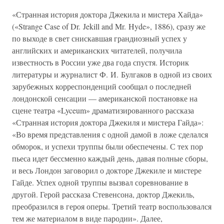
«Странная история доктора Джекила и мистера Хайда»
(«Strange Case of Dr. Jekill and Mr. Hyde», 1886), сразу же
по выходе в свет снискавшая грандиозный успех у
английских и американских читателей, получила
известность в России уже два года спустя. Историк
литературы и журналист Ф. И. Булгаков в одной из своих
зарубежных корреспонденций сообщал о последней
лондонской сенсации — американской постановке на
сцене театра «Lyceum» драматизированного рассказа
«Странная история доктора Джекиля и мистера Гайда»:
«Во время представления с одной дамой в ложе сделался
обморок, и успехи труппы были обеспечены. С тех пор
пьеса идет бессменно каждый день, давая полные сборы,
и весь Лондон заговорил о докторе Джекиле и мистере
Гайде. Успех одной труппы вызвал соревнование в
другой. Герой рассказа Стевенсона, доктор Джекиль,
преобразился в героя оперы. Третий театр воспользовался
тем же материалом в виде пародии». Далее,