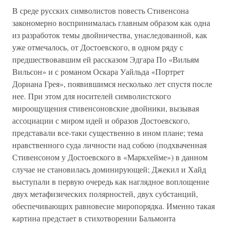
В среде русских символистов повесть Стивенсона
закономерно воспринималась главным образом как одна
из разработок темы двойничества, унаследованной, как
уже отмечалось, от Достоевского, в одном ряду с
предшествовавшим ей рассказом Эдгара По «Вильям
Вильсон» и с романом Оскара Уайльда «Портрет
Дориана Грея», появившимся несколько лет спустя после
нее. При этом для носителей символистского
мироощущения стивенсоновские двойники, вызывая
ассоциации с миром идей и образов Достоевского,
представали все-таки существенно в ином плане; тема
нравственного суда личности над собою (подхваченная
Стивенсоном у Достоевского в «Маркхейме») в данном
случае не становилась доминирующей; Джекил и Хайд
выступали в первую очередь как наглядное воплощение
двух метафизических полярностей, двух субстанций,
обеспечивающих равновесие миропорядка. Именно такая
картина предстает в стихотворении Бальмонта