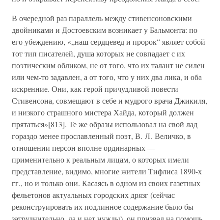
В очередной раз параллель между стивенсоновскими
двойниками и Достоевским возникает у Бальмонта: по
его убеждению, «„наш сердцевед и пророк“ являет собой
тот тип писателей, душа которых не совпадает с их
поэтическим обликом, не от того, что их талант не силен
или чем-то задавлен, а от того, что у них два лика, и оба
искренние. Они, как герой причудливой повести
Стивенсона, совмещают в себе и мудрого врача Джикиля,
и низкого страшного мистера Хайда, который должен
прятаться»[813]. Те же образы использовал на свой лад
гораздо менее прославленный поэт, В. Л. Величко, в
отношении персон вполне ординарных —
применительно к реальным лицам, о которых имели
представление, видимо, многие жители Тифлиса 1890-х
гг., но и только они. Касаясь в одном из своих газетных
фельетонов актуальных городских дрязг (сейчас
реконструировать их подлинное содержание было бы
затруднительно, да и нет нужды), он призвал на помощь