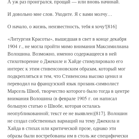
А уж раз проигрался, прощай — или вновь начинай.
И довольно мне слов. Уходите. Я с вами молчу…
О начало, о жизнь, неизвестность, тебя я хочу![816]
«Литургия Красоты», вышедшая в свет в конце декабря
1904 г., не могла пройти мимо внимания Максимилиана
Волошина. Возможно, именно содержащееся в ней
стихотворение о Джекиле и Хайде стимулировало его
интерес к этим стивенсоновским образам, который мог
подкрепляться и тем, что Стивенсона высоко ценил и
переводил на французский язык прозаик-символист
Марсель Швоб, творчество которого было тогда в центре
внимания Волошина (в феврале 1905 г. он написал
большую статью о Швобе, которая осталась
неопубликованной; текст ее не выявлен)[817]. Волошин
не создал собственных вариаций на тему Джекила и
Хайда в стихах или критической прозе, однако эти
образы были востребованы им в столь же специфически