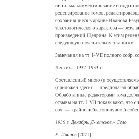
не только комментирование и подготов
рецензирование томов, редактировавш
сохранившиеся в архиве Иванова-Раз
текстологического характера — резуль
произведений Щедрина. К этим рецен
следующую пояснительную записку:
Замечания на тт. I–VII полного собр.
Ленгихл. 1932–1933 г.
Составленный мною (и осуществляемы
(приложен здесь) — предполагал обра
Обработанные редакторами тома долж
отзывы на тт. I–VII показывают, что с
соч. — крайне неблагополучно (особе
1936 г. Декабрь. Д<етское> Село
Р. Иванов
[2071]