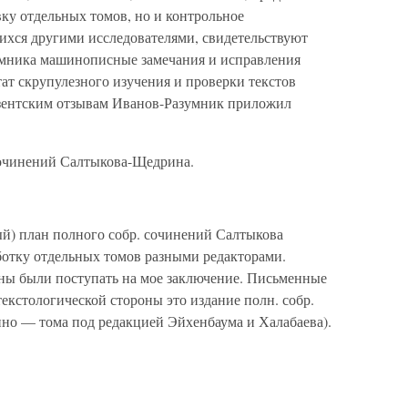
ку отдельных томов, но и контрольное
ихся другими исследователями, свидетельствуют
умника машинописные замечания и исправления
тат скрупулезного изучения и проверки текстов
зентским отзывам Иванов-Разумник приложил
 сочинений Салтыкова-Щедрина.
й) план полного собр. сочинений Салтыкова
ботку отдельных томов разными редакторами.
ны были поступать на мое заключение. Письменные
 текстологической стороны это издание полн. собр.
нно — тома под редакцией Эйхенбаума и Халабаева).