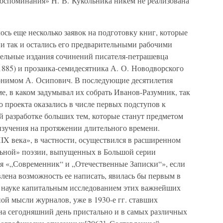
 воспоминания» Н. В. Кукольника никем не реализована
сь еще несколько заявок на подготовку книг, которые
 и так и остались его предварительными рабочими
дельные издания сочинений писателя-петрашевца
885) и прозаика-семидесятника А. О. Новодворского
донимом А. Осипович. В последующие десятилетия
ме, в каком задумывал их собрать Иванов-Разумник, так
о проекта оказались в числе первых подступов к
й разработке больших тем, которые станут предметом
изучения на протяжении длительного времени.
X века», в частности, осуществился в расширенном
ольной» поэзии, выпущенных в Большой серии
я «„Современник“ и „Отечественные Записки“», если
лена возможность ее написать, явилась бы первым в
й науке капитальным исследованием этих важнейших
ой мысли журналов, уже в 1930-е гг. ставших
на сегодняшний день пристально и в самых различных