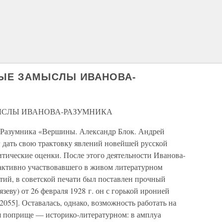
НЫЕ ЗАМЫСЛЫ ИВАНОВА-
ЫСЛЫ ИВАНОВА-РАЗУМНИКА
а-Разумника «Вершины. Александр Блок. Андрей
г дать свою трактовку явлений новейшей русской
тические оценки. После этого деятельности Иванова-
 активно участвовавшего в живом литературном
тий, в советской печати был поставлен прочный
язеву) от 26 февраля 1928 г. он с горькой иронией
055]. Оставалась, однако, возможность работать на
ня поприще — историко-литературном: в амплуа