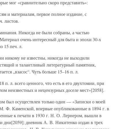
орые мог «сравнительно скоро представить»:
ям и материалам, первое полное издание, с
. листов.
инания. Никогда не были собраны, а частью
 Материал очень интересный для быта и эпохи 30-х
 15 печ. л.
и никому не известны, никогда не выходили
лестящий и талантливый литературный памятник,
ется „взасос“. Чуть больше 15–16 п. л.
 п. л. всего ценного, что есть в его двухтомии, при
лом неизвестных и нецензурных доселе мест»[2058].
ом был осуществлен только один — «Записки о моей
М. Ф. Каменской, впервые опубликованные в 1894 г. в
енные к печати в 1930 г. Н. О. Лернером, вышли в
и дни[2059]; дневник А. В. Никитенко издан в трех