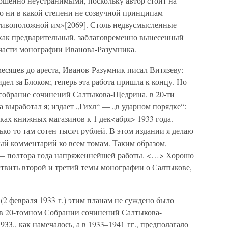
ершенно неустранимыми, поскольку автор стоит на
о ни в какой степени не созвучной принципам
отивоположной им»[2069]. Столь недвусмысленные
 как предварительный, заблаговременно вынесенный
 части монографии Иванова-Разумника.
 месяцев до ареста, Иванов-Разумник писал Витязеву:
дел за Блоком; теперь эта работа пришла к концу. Но
 собрание сочинений Салтыкова-Щедрина, в 20-ти
а выработал я; издает „Гихл“ — „в ударном порядке“:
ках книжных магазинов к 1 дек<абря> 1933 года.
ько-то там сотен тысяч рублей. В этом издании я делаю
ый комментарий ко всем томам. Таким образом,
, — полтора года напряженнейшей работы. <…> Хорошо
ествить второй и третий темы монографии о Салтыкове,
(2 февраля 1933 г.) этим планам не суждено было
е в 20-томном Собрании сочинений Салтыкова-
3., как намечалось, а в 1933–1941 гг., предполагало