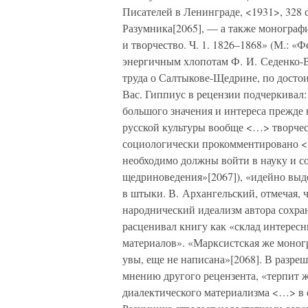
Писателей в Ленинграде, <1931>, 328 
Разумника[2065], — а также монограф
и творчество. Ч. 1. 1826–1868» (М.: «
энергичным хлопотам Ф. И. Седенко-В
труда о Салтыкове-Щедрине, по досто
Вас. Гиппиус в рецензии подчеркивал
большого значения и интереса прежде 
русской культуры вообще <…> творчес
социологически прокомментировано <
необходимо должны войти в науку и со
щедриноведения»[2067]), «идейно выд
в штыки. В. Архангельский, отмечая, 
народнический идеализм автора сохра
расценивал книгу как «склад интересн
материалов». «Марксистская же моног
увы, еще не написана»[2068]. В разре
мнению другого рецензента, «терпит 
диалектического материализма <…> в с