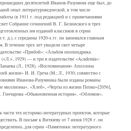
 прошедших десятилетий Иванов-Разумник еще был, до
ьшой опыт литературоведческой, в том числе
работы (в 1911 г. под редакцией и с примечаниями
вет Собрание сочинений В. Г. Белинского в трех
одготовленных им изданий классиков в серии
т. д.), с середины 1920-х гг. он занимался главным
. В течение трех лет увидели свет четыре
дательстве «Прибой»: «Альбом ипохондрика.
<Л.>, 1929) — и три в издательстве «Academia»:
анаева (Л., 1928), «Воспоминания» Аполлона
моей жизни» И. И. Греча (М.; Л., 1930; совместно с
словиями Иванова-Разумника были изданы романы
е миллионы», «Хлеб», «Черты из жизни Пепко»[2056],
. Гончарова «Обыкновенная история», «Обломов»,
ь части тех историко-литературных проектов, которые
ествить. В письме к Витязеву от 7 июня 1928 г. он
определенно, для серии «Памятники литературного