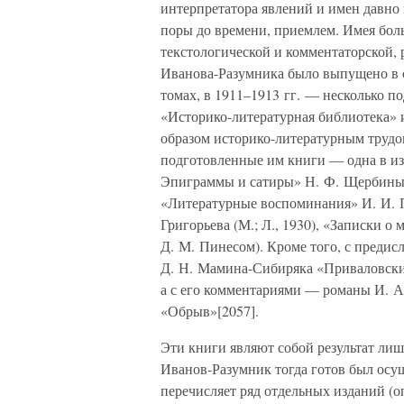
интерпретатора явлений и имен давно
поры до времени, приемлем. Имея бол
текстологической и комментаторской, 
Иванова-Разумника было выпущено в с
томах, в 1911–1913 гг. — несколько п
«Историко-литературная библиотека» и 
образом историко-литературным трудом
подготовленные им книги — одна в из
Эпиграммы и сатиры» Н. Ф. Щербины (
«Литературные воспоминания» И. И. П
Григорьева (М.; Л., 1930), «Записки о 
Д. М. Пинесом). Кроме того, с преди
Д. Н. Мамина-Сибиряка «Приваловски
а с его комментариями — романы И. А
«Обрыв»[2057].
Эти книги являют собой результат лиш
Иванов-Разумник тогда готов был осущ
перечисляет ряд отдельных изданий (