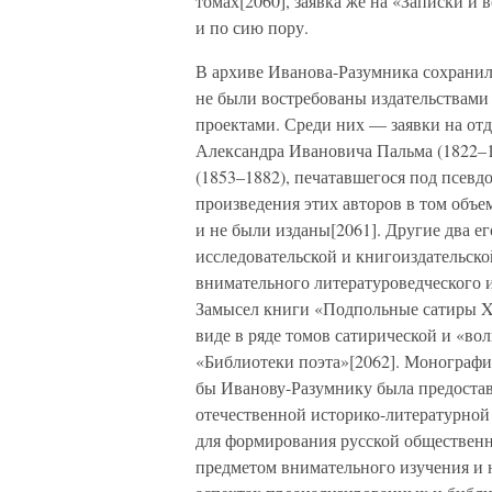
томах[2060], заявка же на «Записки и
и по сию пору.
В архиве Иванова-Разумника сохранило
не были востребованы издательствами
проектами. Среди них — заявки на от
Александра Ивановича Пальма (1822–1
(1853–1882), печатавшегося под псев
произведения этих авторов в том объе
и не были изданы[2061]. Другие два ег
исследовательской и книгоиздательско
внимательного литературоведческого 
Замысел книги «Подпольные сатиры XI
виде в ряде томов сатирической и «в
«Библиотеки поэта»[2062]. Монографи
бы Иванову-Разумнику была предостав
отечественной историко-литературно
для формирования русской общественн
предметом внимательного изучения и 