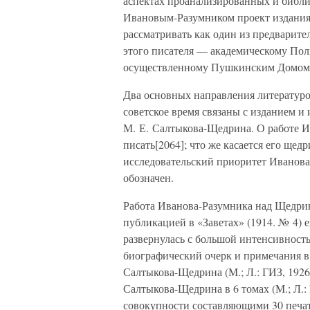
аспектах проанализированных и библ
Ивановым-Разумником проект издания
рассматривать как один из предварит
этого писателя — академическому Пол
осуществленному Пушкинским Домом в
Два основных направления литературо
советское время связаны с изданием и
М. Е. Салтыкова-Щедрина. О работе И
писать[2064]; что же касается его щедр
исследовательский приоритет Иванова
обозначен.
Работа Иванова-Разумника над Щедри
публикацией в «Заветах» (1914. № 4) 
развернулась с большой интенсивность
биографический очерк и примечания 
Салтыкова-Щедрина (М.; Л.: ГИЗ, 192
Салтыкова-Щедрина в 6 томах (М.; Л.:
совокупности составляющими 30 печа