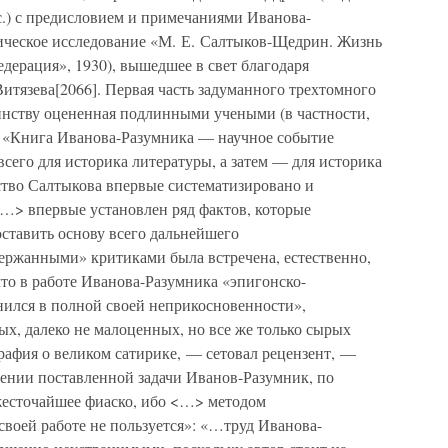
с.) с предисловием и примечаниями Иванова-
ическое исследование «М. Е. Салтыков-Щедрин. Жизнь
Федерация», 1930), вышедшее в свет благодаря
итязева[2066]. Первая часть задуманного трехтомного
инству оцененная подлинными учеными (в частности,
: «Книга Иванова-Разумника — научное событие
всего для историка литературы, а затем — для историка
тво Салтыкова впервые систематизировано и
…> впервые установлен ряд фактов, которые
ставить основу всего дальнейшего
ержанными» критиками была встречена, естественно,
что в работе Иванова-Разумника «эпигонско-
нился в полной своей неприкосновенности»,
ых, далеко не малоценных, но все же только сырых
рафия о великом сатирике, — сетовал рецензент, —
шении поставленной задачи Иванов-Разумник, по
жесточайшее фиаско, ибо <…> методом
воей работе не пользуется»: «…труд Иванова-