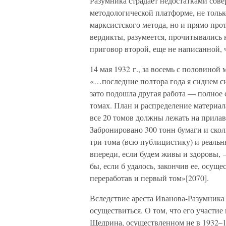
Разумника страдает недостатками сов
методологической платформе, не тольк
марксистского метода, но и прямо пр
вердикты, разумеется, прочитывались
приговор второй, еще не написанной,
14 мая 1932 г., за восемь с половиной
«…последние полтора года я сиднем си
зато подошла другая работа — полное
томах. План и распределение материал
все 20 томов должны лежать на прилав
Забронировано 300 тонн бумаги и скол
три тома (всю публицистику) и реальн
впереди, если будем живы и здоровы
бы, если б удалось, закончив ее, осущ
переработав и первый том»[2070].
Вследствие ареста Иванова-Разумника 
осуществиться. О том, что его участи
Щедрина, осуществленном не в 1932–193