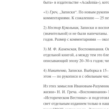
быта» в издательстве «Academia»), кот
«1)
Греч,
„Записки“. По новым рукопис
комментариями. К сожалению — 25 печ
2)
Нестор Кукольник,
Записки и воспом
(значительной) и не были напечатаны.
годов. Размер с комментариями — около
3)
М. Ф. Каменская,
Воспоминания. Он
отдельной книгой, а между тем это б
описывающий эпоху 20–30-х годов; чита
4)
Никитенко,
Записки. Выборка в 15–18
этом — по рукописи и с обильным чис
Из этих замыслов Ивановым-Разумник
жизни» Н. И. Греча. «Воспоминания» 
«Историческом Вестнике» и подготовл
свет отдельным изданием только в наш