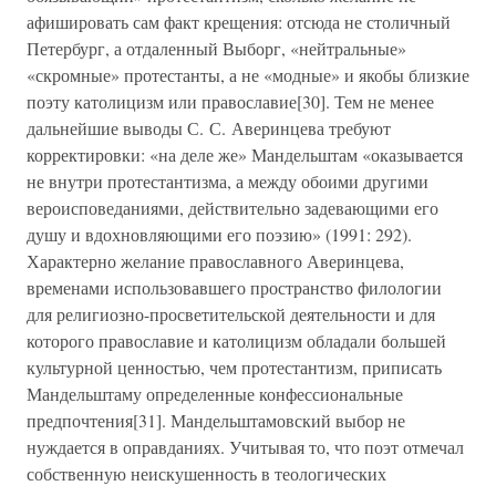
афишировать сам факт крещения: отсюда не столичный
Петербург, а отдаленный Выборг, «нейтральные»
«скромные» протестанты, а не «модные» и якобы близкие
поэту католицизм или православие[30]. Тем не менее
дальнейшие выводы С. С. Аверинцева требуют
корректировки: «на деле же» Мандельштам «оказывается
не внутри протестантизма, а между обоими другими
вероисповеданиями, действительно задевающими его
душу и вдохновляющими его поэзию» (1991: 292).
Характерно желание православного Аверинцева,
временами использовавшего пространство филологии
для религиозно-просветительской деятельности и для
которого православие и католицизм обладали большей
культурной ценностью, чем протестантизм, приписать
Мандельштаму определенные конфессиональные
предпочтения[31]. Мандельштамовский выбор не
нуждается в оправданиях. Учитывая то, что поэт отмечал
собственную неискушенность в теологических