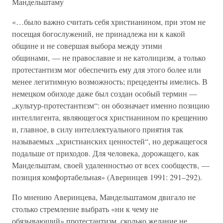
Мандельштаму
«…было важно считать себя христианином, при этом не
посещая богослужений, не принадлежа ни к какой
общине и не совершая выбора между этими
общинами, — не православие и не католицизм, а только
протестантизм мог обеспечить ему для этого более или
менее легитимную возможность; прецеденты имелись. В
немецком обиходе даже был создан особый термин —
„культур-протестантизм“: он обозначает именно позицию
интеллигента, являющегося христианином по крещению
и, главное, в силу интеллектуального приятия так
называемых „христианских ценностей“, но держащегося
подальше от приходов. Для человека, дорожащего, как
Мандельштам, своей удаленностью от всех сообществ, —
позиция комфортабельная» (Аверинцев 1991: 291–292).
По мнению Аверинцева, Мандельштамом двигало не
столько стремление выбрать «ни к чему не
обязывающий» протестантизм, сколько желание не