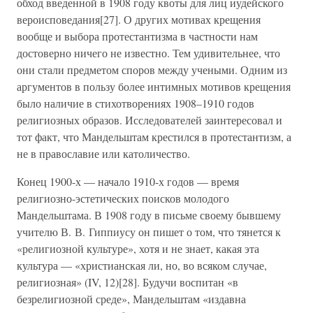
обход введенной в 1908 году квоты для лиц иудейского
вероисповедания[27]. О других мотивах крещения
вообще и выбора протестантизма в частности нам
достоверно ничего не известно. Тем удивительнее, что
они стали предметом споров между учеными. Одним из
аргументов в пользу более интимных мотивов крещения
было наличие в стихотворениях 1908–1910 годов
религиозных образов. Исследователей заинтересовал и
тот факт, что Мандельштам крестился в протестантизм, а
не в православие или католичество.
Конец 1900-х — начало 1910-х годов — время
религиозно-эстетических поисков молодого
Мандельштама. В 1908 году в письме своему бывшему
учителю В. В. Гиппиусу он пишет о том, что тянется к
«религиозной культуре», хотя и не знает, какая эта
культура — «христианская ли, но, во всяком случае,
религиозная» (IV, 12)[28]. Будучи воспитан «в
безрелигиозной среде», Мандельштам «издавна