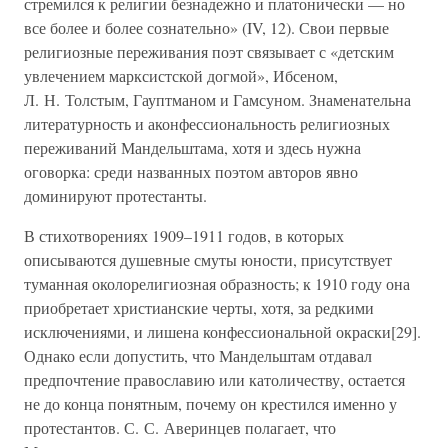
стремился к религии безнадежно и платонически — но
все более и более сознательно» (IV, 12). Свои первые
религиозные переживания поэт связывает с «детским
увлечением марксистской догмой», Ибсеном,
Л. Н. Толстым, Гауптманом и Гамсуном. Знаменательна
литературность и аконфессиональность религиозных
переживаний Мандельштама, хотя и здесь нужна
оговорка: среди названных поэтом авторов явно
доминируют протестанты.
В стихотворениях 1909–1911 годов, в которых
описываются душевные смуты юности, присутствует
туманная околорелигиозная образность; к 1910 году она
приобретает христианские черты, хотя, за редкими
исключениями, и лишена конфессиональной окраски[29].
Однако если допустить, что Мандельштам отдавал
предпочтение православию или католичеству, остается
не до конца понятным, почему он крестился именно у
протестантов. С. С. Аверинцев полагает, что