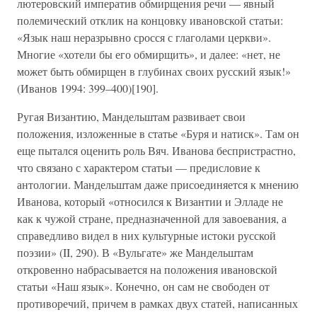
лютеровский императив обмирщения речи — явный
полемический отклик на концовку ивановской статьи:
«Язык наш неразрывно сросся с глаголами церкви».
Многие «хотели бы его обмирщить», и далее: «нет, не
может быть обмирщен в глубинах своих русский язык!»
(Иванов 1994: 399–400)[190].
Ругая Византию, Мандельштам развивает свои
положения, изложенные в статье «Буря и натиск». Там он
еще пытался оценить роль Вяч. Иванова беспристрастно,
что связано с характером статьи — предисловие к
антологии. Мандельштам даже присоединяется к мнению
Иванова, который «относился к Византии и Элладе не
как к чужой стране, предназначенной для завоевания, а
справедливо видел в них культурные истоки русской
поэзии» (II, 290). В «Вульгате» же Мандельштам
откровенно набрасывается на положения ивановской
статьи «Наш язык». Конечно, он сам не свободен от
противоречий, причем в рамках двух статей, написанных