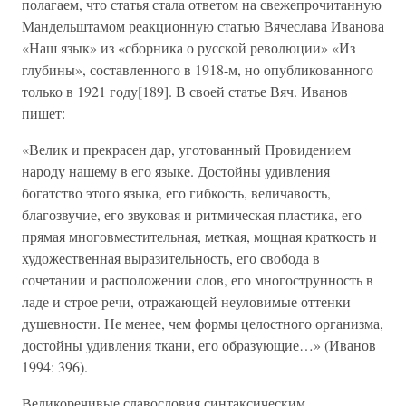
полагаем, что статья стала ответом на свежепрочитанную
Мандельштамом реакционную статью Вячеслава Иванова
«Наш язык» из «сборника о русской революции» «Из
глубины», составленного в 1918-м, но опубликованного
только в 1921 году[189]. В своей статье Вяч. Иванов
пишет:
«Велик и прекрасен дар, уготованный Провидением
народу нашему в его языке. Достойны удивления
богатство этого языка, его гибкость, величавость,
благозвучие, его звуковая и ритмическая пластика, его
прямая многовместительная, меткая, мощная краткость и
художественная выразительность, его свобода в
сочетании и расположении слов, его многострунность в
ладе и строе речи, отражающей неуловимые оттенки
душевности. Не менее, чем формы целостного организма,
достойны удивления ткани, его образующие…» (Иванов
1994: 396).
Великоречивые славословия синтаксическим,