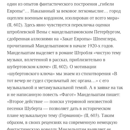
один из опытов фантастического построения „гибели
Европы“… Наказанный за вековое легкомыслие… город
оцеплен военным кордоном, изолирован от всего мира»
(II, 602). Здесь явно чувствуется перекличка оценки
штроблевской Вены с мандельштамовским Петербургом,
сдобренная аллюзиями на «Закат Европы» Шпенглера,
прочитанный Мандельштамом в начале 1920-х годов.
Мандельштам выделяет в романе Штробля «чистую тему
музыки, вплетенной в рассказ, приблизительно в
шубертовском ключе» (II, 602). О мотивации
«шубертовского ключа» мы знаем из стихотворения «В
тот вечер не гудел стрельчатый лес органа…» с его
музыкальной и метамузыкальной темой. А в заявке на так
и не написанную повесть «Фагот» Мандельштам пишет:
«Второе действие — поиски утерянной неизвестной
песенки Шуберта — позволяет дать в историческом
плане музыкальную тему (Германия)» (II, 603). Таким
образом, в своих рецензиях на современную немецкую
фантастическую новеллу Мандельштам выявляет ее