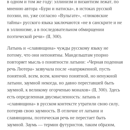
в одном и том же году: эллинизм и византизм лежат, по
мнению автора «Бури и натиска», в истоках русской
поэзии, но, уже согласно «Вульгате», «глюковские
тайны» русского языка заключаются «не в санскрите и не
в эллинизме, а в последовательном обмирщении
поэтической речи» (II, 300).
Латынь и «славянщина» чужды русскому языку не
потому, что они непонятны. Мандельштам упорно
повторяет мысль о понятности латыни: «Черная поденная
речь Лютера» зазвучала после «напряженной, пусть
понятной, всем, всем, конечно понятной, но ненужной
латыни, заумной некогда, но давно переставшей быть
заумной, к великому огорченью монахов» (II, 300). Здесь
есть определенная двусмысленность: латынь и
«славянщина» в русском контексте утратили свою силу,
потеряв свою заумность. В отличие от латыни и
славянщины, поэтическая речь не перестает быть
заумной. Заумь — термин футуристов, таким образом,