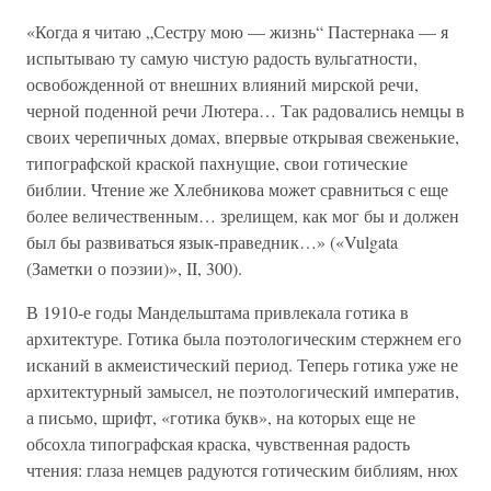
«Когда я читаю „Сестру мою — жизнь“ Пастернака — я
испытываю ту самую чистую радость вульгатности,
освобожденной от внешних влияний мирской речи,
черной поденной речи Лютера… Так радовались немцы в
своих черепичных домах, впервые открывая свеженькие,
типографской краской пахнущие, свои готические
библии. Чтение же Хлебникова может сравниться с еще
более величественным… зрелищем, как мог бы и должен
был бы развиваться язык-праведник…» («Vulgata
(Заметки о поэзии)», II, 300).
В 1910-е годы Мандельштама привлекала готика в
архитектуре. Готика была поэтологическим стержнем его
исканий в акмеистический период. Теперь готика уже не
архитектурный замысел, не поэтологический императив,
а письмо, шрифт, «готика букв», на которых еще не
обсохла типографская краска, чувственная радость
чтения: глаза немцев радуются готическим библиям, нюх