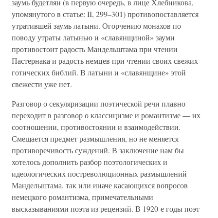
заумь будетлян (в первую очередь, в лице Хлебникова,
упомянутого в статье: II, 299–301) противопоставляется
утратившей заумь латыни. Огорчению монахов по
поводу утраты латынью и «славянщиной» зауми
противостоит радость Мандельштама при чтении
Пастернака и радость немцев при чтении своих свежих
готических библий. В латыни и «славянщине» этой
свежести уже нет.
Разговор о секуляризации поэтической речи плавно
переходит в разговор о классицизме и романтизме — их
соотношении, противостоянии и взаимодействии.
Смещается предмет размышления, но не меняется
противоречивость суждений. В заключение нам бы
хотелось дополнить разбор поэтологических и
идеологических постреволюционных размышлений
Мандельштама, так или иначе касающихся вопросов
немецкого романтизма, примечательными
высказываниями поэта из рецензий. В 1920-е годы поэт