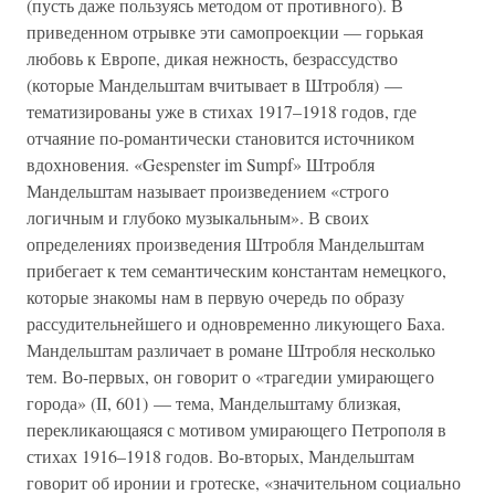
(пусть даже пользуясь методом от противного). В
приведенном отрывке эти самопроекции — горькая
любовь к Европе, дикая нежность, безрассудство
(которые Мандельштам вчитывает в Штробля) —
тематизированы уже в стихах 1917–1918 годов, где
отчаяние по-романтически становится источником
вдохновения. «Gespenster im Sumpf» Штробля
Мандельштам называет произведением «строго
логичным и глубоко музыкальным». В своих
определениях произведения Штробля Мандельштам
прибегает к тем семантическим константам немецкого,
которые знакомы нам в первую очередь по образу
рассудительнейшего и одновременно ликующего Баха.
Мандельштам различает в романе Штробля несколько
тем. Во-первых, он говорит о «трагедии умирающего
города» (II, 601) — тема, Мандельштаму близкая,
перекликающаяся с мотивом умирающего Петрополя в
стихах 1916–1918 годов. Во-вторых, Мандельштам
говорит об иронии и гротеске, «значительном социально