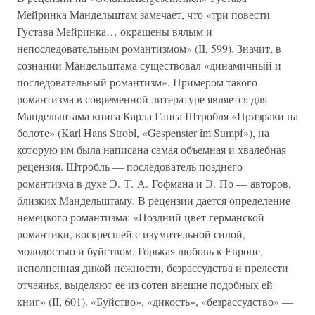
Мейринка Мандельштам замечает, что «три повести
Густава Мейринка… окрашены вялым и
непоследовательным романтизмом» (II, 599). Значит, в
сознании Мандельштама существовал «динамичный и
последовательный романтизм». Примером такого
романтизма в современной литературе является для
Мандельштама книга Карла Ганса Штробля «Призраки на
болоте» (Karl Hans Strobl, «Gespenster im Sumpf»), на
которую им была написана самая объемная и хвалебная
рецензия. Штробль — последователь позднего
романтизма в духе Э. Т. А. Гофмана и Э. По — авторов,
близких Мандельштаму. В рецензии дается определение
немецкого романтизма: «Поздний цвет германской
романтики, воскресшей с изумительной силой,
молодостью и буйством. Горькая любовь к Европе,
исполненная дикой нежности, безрассудства и прелести
отчаянья, выделяют ее из сотен внешне подобных ей
книг» (II, 601). «Буйство», «дикость», «безрассудство» —