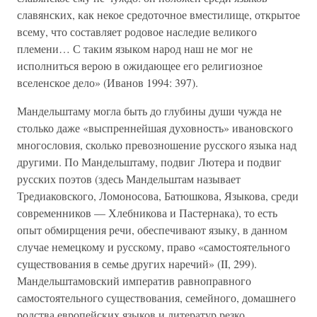
славянских, как некое средоточное вместилище, открытое
всему, что составляет родовое наследие великого
племени… С таким языком народ наш не мог не
исполниться верою в ожидающее его религиозное
вселенское дело» (Иванов 1994: 397).
Мандельштаму могла быть до глубины души чужда не
столько даже «выспреннейшая духовность» ивановского
многословия, сколько превозношение русского языка над
другими. По Мандельштаму, подвиг Лютера и подвиг
русских поэтов (здесь Мандельштам называет
Тредиаковского, Ломоносова, Батюшкова, Языкова, среди
современников — Хлебникова и Пастернака), то есть
опыт обмирщения речи, обеспечивают языку, в данном
случае немецкому и русскому, право «самостоятельного
существования в семье других наречий» (II, 299).
Мандельштамовский императив равноправного
самостоятельного существования, семейного, домашнего
родства европейских языков и литератур резко