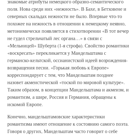
знакомые атрибуты немецкого образно-семантического
поля. Нова среди них «нежность». В Бахе, в Бетховене и
северных скальдах нежности не было. Впервые что-то
похожее на нежность в отношении к немецкому неявно,
метонимически появляется в стихотворении «В тот вечер
не гудел стрельчатый лес органа…» в связи с
«Мельницей» Шуберта (1-я строфа). Свойство романтики
«воскресать» перекликается у Мандельштама с
германско-кельтской, оссианистской идеей возрождения-
возвращения песни. «Горькая любовь к Европе»
корреспондирует с тем, что Мандельштам позднее
назовет акмеистической «тоской по мировой культуре».
Таким образом, в концепции Мандельштама и акмеизм, и
романтизм, а шире, Россия и Германия, обращены к
искомой Европе.
Конечно, мандельштамовские характеристики
романтизма имеют отношение к состоянию самого поэта.
Говоря о других, Мандельштам часто говорит о себе