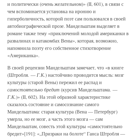
и политически (очень желательном)» (II, 601), в связи с
чем вспоминается установка на иронию и
гиперболичность, которой поэт сам пользовался в своей
автобиографической прозе. Мандельштам выделяет в
романе также тему «приключений молодой американки в
развалинах и катакомбах Вены», которая, возможно,
напомнила поэту его собственное стихотворение
«Американка».
В своей рецензии Мандельштам замечает, что «в книге
(Штробля. —
Г.К.
) настойчиво проводится мысль: мозг
культуры (старой Вены) пережил ее распад и
самостоятельно бредит
(курсив Мандельштама. —
Г.К.
)» (II, 602). На этой образной характеристике
сказалось состояние и самосознание самого
Мандельштама: старая культура (Вена — Петербург)
умерла, но ее мозг, а часть этого мозга — сам
Мандельштам, совесть этой культуры «самостоятельно
бредит»[191]: «„Призраки на болоте“ Ганса Штробля —