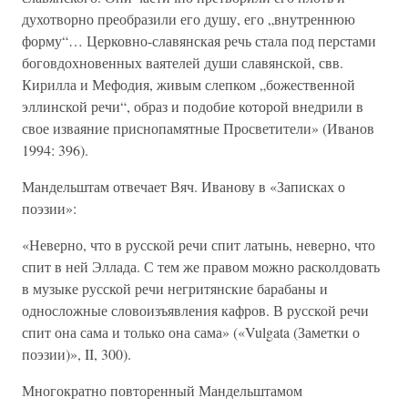
духотворно преобразили его душу, его „внутреннюю
форму“… Церковно-славянская речь стала под перстами
боговдохновенных ваятелей души славянской, свв.
Кирилла и Мефодия, живым слепком „божественной
эллинской речи“, образ и подобие которой внедрили в
свое изваяние приснопамятные Просветители» (Иванов
1994: 396).
Мандельштам отвечает Вяч. Иванову в «Записках о
поэзии»:
«Неверно, что в русской речи спит латынь, неверно, что
спит в ней Эллада. С тем же правом можно расколдовать
в музыке русской речи негритянские барабаны и
односложные словоизъявления кафров. В русской речи
спит она сама и только она сама» («Vulgata (Заметки о
поэзии)», II, 300).
Многократно повторенный Мандельштамом