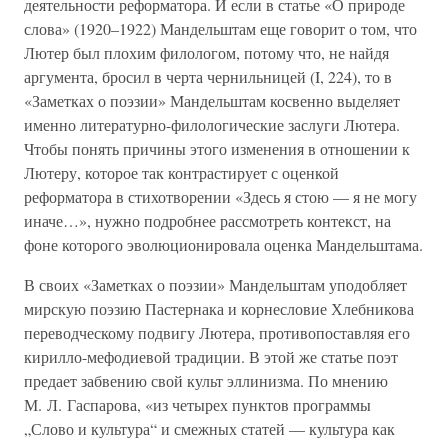
деятельности реформатора. И если в статье «О природе
слова» (1920–1922) Мандельштам еще говорит о том, что
Лютер был плохим филологом, потому что, не найдя
аргумента, бросил в черта чернильницей (I, 224), то в
«Заметках о поэзии» Мандельштам косвенно выделяет
именно литературно-филологические заслуги Лютера.
Чтобы понять причины этого изменения в отношении к
Лютеру, которое так контрастирует с оценкой
реформатора в стихотворении «Здесь я стою — я не могу
иначе…», нужно подробнее рассмотреть контекст, на
фоне которого эволюционировала оценка Мандельштама.
В своих «Заметках о поэзии» Мандельштам уподобляет
мирскую поэзию Пастернака и корнесловие Хлебникова
переводческому подвигу Лютера, противопоставляя его
кирилло-мефодиевой традиции. В этой же статье поэт
предает забвению свой культ эллинизма. По мнению
М. Л. Гаспарова, «из четырех пунктов программы
„Слово и культура“ и смежных статей — культура как