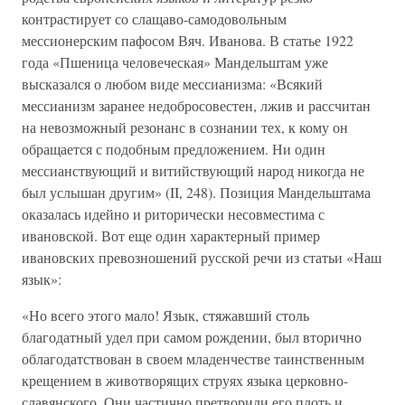
контрастирует со слащаво-самодовольным
мессионерским пафосом Вяч. Иванова. В статье 1922
года «Пшеница человеческая» Мандельштам уже
высказался о любом виде мессианизма: «Всякий
мессианизм заранее недобросовестен, лжив и рассчитан
на невозможный резонанс в сознании тех, к кому он
обращается с подобным предложением. Ни один
мессианствующий и витийствующий народ никогда не
был услышан другим» (II, 248). Позиция Мандельштама
оказалась идейно и риторически несовместима с
ивановской. Вот еще один характерный пример
ивановских превозношений русской речи из статьи «Наш
язык»:
«Но всего этого мало! Язык, стяжавший столь
благодатный удел при самом рождении, был вторично
облагодатствован в своем младенчестве таинственным
крещением в животворящих струях языка церковно-
славянского. Они частично претворили его плоть и