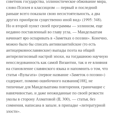
советник государства, эллинистическое обживание мира,
слово-Психея и классицизм — первый и последний
раньше всего показали свою несостоятельность, а два
других приобрели существенно иной вид» (1995: 348).
Но и второй пункт своей программы — эллинизм, еще
недавно поставленный во главу угла, — Мандельштам
начинает яро оспаривать в «Заметках о поэзии». Конечно,
можно было бы списать антивизантийские (то есть
антицерковнославянские) выпады поэта на общий
антирелигиозный настрой эпохи, на тогдашнюю научную
неисследованность как самой Византии, так и ее влияния
на становление славянского языка и напомнить о том, что
статья «Вульгата» (первое название «Заметок о поэзии»)
содержит, помимо ошибочного названия[188], не
типичные для Мандельштама повторения, граничащие с
навязчивостью, и даже неожиданные по своей резкости
уколы в сторону Ахматовой (II, 300), — статья, без
сомнения, написана в запале, в припадке «литературной
злости».