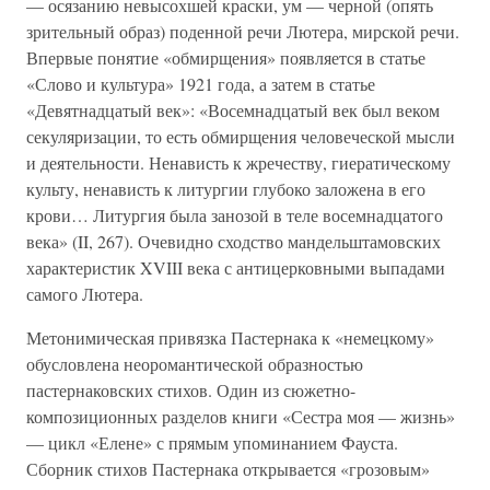
— осязанию невысохшей краски, ум — черной (опять
зрительный образ) поденной речи Лютера, мирской речи.
Впервые понятие «обмирщения» появляется в статье
«Слово и культура» 1921 года, а затем в статье
«Девятнадцатый век»: «Восемнадцатый век был веком
секуляризации, то есть обмирщения человеческой мысли
и деятельности. Ненависть к жречеству, гиератическому
культу, ненависть к литургии глубоко заложена в его
крови… Литургия была занозой в теле восемнадцатого
века» (II, 267). Очевидно сходство мандельштамовских
характеристик XVIII века с антицерковными выпадами
самого Лютера.
Метонимическая привязка Пастернака к «немецкому»
обусловлена неоромантической образностью
пастернаковских стихов. Один из сюжетно-
композиционных разделов книги «Сестра моя — жизнь»
— цикл «Елене» с прямым упоминанием Фауста.
Сборник стихов Пастернака открывается «грозовым»