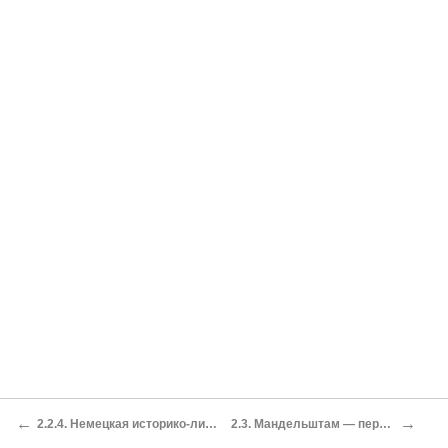
←
→
2.2.4. Немецкая историко-литературная традиция в статье «Буря и натиск»
2.3. Мандельштам — переводчик немецкой революционной поэзии