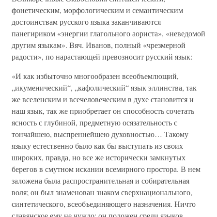
фонетическим, морфологическим и семантическим
достоинствам русского языка заканчиваются
панегириком «энергии глагольного аориста», «неведомой
другим языкам». Вяч. Иванов, полный «чрезмерной
радости», по нарастающей превозносит русский язык:
«И как избыточно многообразен всеобъемлющий,
„икуменический“, „кафолический“ язык эллинства, так
же вселенским и всечеловеческим в духе становится и
наш язык, так же приобретает он способность сочетать
ясность с глубиной, предметную осязательность с
тончайшею, выспреннейшею духовностью… Такому
языку естественно было как бы выступать из своих
широких, правда, но все же исторически замкнутых
берегов в смутном искании всемирного простора. В нем
заложена была распространительная и собирательная
воля; он был знаменован знаком сверхнационального,
синтетического, всеобъединяющего назначения. Ничто
славянское ему не чуждо: он положен среди языков