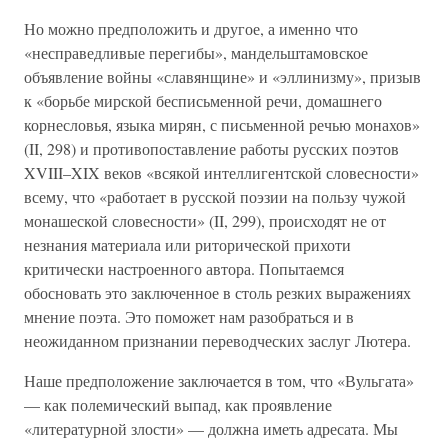
Но можно предположить и другое, а именно что
«несправедливые перегибы», мандельштамовское
объявление войны «славянщине» и «эллинизму», призыв
к «борьбе мирской бесписьменной речи, домашнего
корнесловья, языка мирян, с письменной речью монахов»
(II, 298) и противопоставление работы русских поэтов
XVIII–XIX веков «всякой интеллигентской словесности»
всему, что «работает в русской поэзии на пользу чужой
монашеской словесности» (II, 299), происходят не от
незнания материала или риторической прихоти
критически настроенного автора. Попытаемся
обосновать это заключенное в столь резких выражениях
мнение поэта. Это поможет нам разобраться и в
неожиданном признании переводческих заслуг Лютера.
Наше предположение заключается в том, что «Вульгата»
— как полемический выпад, как проявление
«литературной злости» — должна иметь адресата. Мы