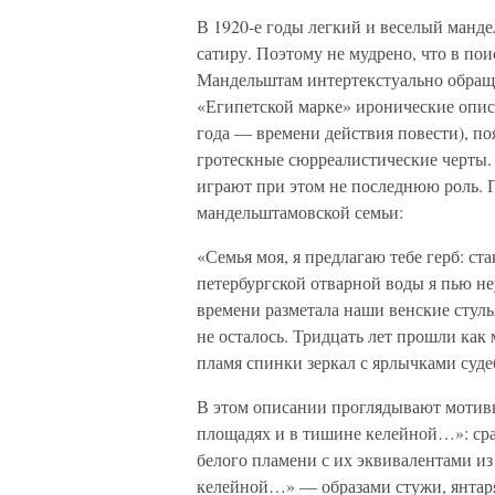
В 1920-е годы легкий и веселый манд
сатиру. Поэтому не мудрено, что в по
Мандельштам интертекстуально обраща
«Египетской марке» иронические описа
года — времени действия повести), п
гротескные сюрреалистические черты.
играют при этом не последнюю роль. П
мандельштамовской семьи:
«Семья моя, я предлагаю тебе герб: ст
петербургской отварной воды я пью н
времени разметала наши венские стуль
не осталось. Тридцать лет прошли как
пламя спинки зеркал с ярлычками судеб
В этом описании проглядывают мотивн
площадях и в тишине келейной…»: сра
белого пламени с их эквивалентами из
келейной…» — образами стужи, янтаря