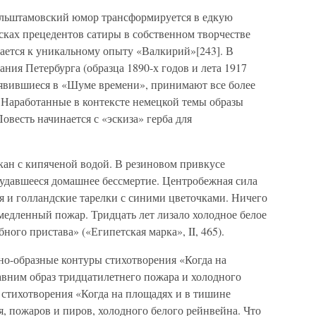
ельштамовский юмор трансформируется в едкую
исках прецедентов сатиры в собственном творчестве
ется к уникальному опыту «Валкирий»[243]. В
ния Петербурга (образца 1890-х годов и лета 1917
оявившиеся в «Шуме времени», принимают все более
 Наработанные в контексте немецкой темы образы
овесть начинается с «эскиза» герба для
акан с кипяченой водой. В резиновом привкусе
еудавшееся домашнее бессмертие. Центробежная сила
я и голландские тарелки с синими цветочками. Ничего
 медленный пожар. Тридцать лет лизало холодное белое
ного пристава» («Египетская марка», II, 465).
о-образные контуры стихотворения «Когда на
вним образ тридцатилетнего пожара и холодного
 стихотворения «Когда на площадях и в тишине
, пожаров и пиров, холодного белого рейнвейна. Что