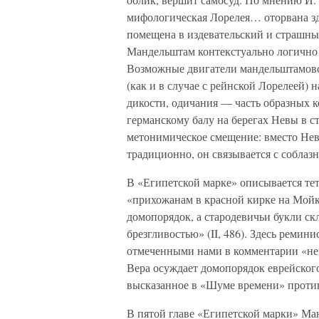
мифологическая Лорелея… оторвана зд
помещена в издевательский и страшный
Мандельштам контекстуально логично 
Возможные двигатели мандельштамовск
(как и в случае с рейнской Лорелеей) 
дикости, одичания — часть образных к
германскому балу на берегах Невы в 
метонимическое смещение: вместо Нев
традиционно, он связывается с соблаз
В «Египетской марке» описывается те
«прихожанам в красной кирке на Мой
домопорядок, а стародевичьи букли ск
брезгливостью» (II, 486). Здесь ремин
отмеченными нами в комментарии «не
Вера осуждает домопорядок еврейског
высказанное в «Шуме времени» против
В пятой главе «Египетской марки» Ма