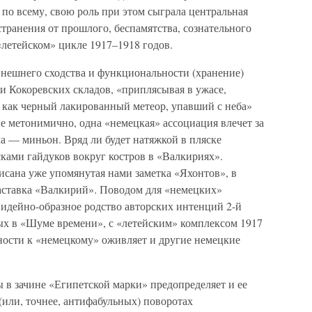
 по всему, свою роль при этом сыграла центральная
транения от прошлого, беспамятства, сознательного
«летейском» цикле 1917–1918 годов.
внешнего сходства и функциональности (хранение)
и Кокоревских складов, «приплясывая в ужасе,
как черный лакированный метеор, упавший с неба»
е метонимично, одна «немецкая» ассоциация влечет за
а — миньон. Вряд ли будет натяжкой в пляске
сками гайдуков вокруг костров в «Валкириях».
исана уже упомянутая нами заметка «Яхонтов», в
аставка «Валкирий». Поводом для «немецких»
 идейно-образное родство авторских интенций 2-й
ых в «Шуме времени», с «летейским» комплексом 1917
ности к «немецкому» оживляет и другие немецкие
 в зачине «Египетской марки» предопределяет и ее
или, точнее, антифабульных) поворотах