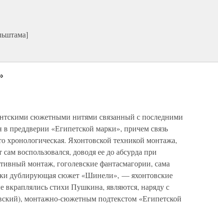
льштама]
»
тантскими сюжетными нитями связанный с последними
 в преддверии «Египетской марки», причем связь
то хронологическая. Яхонтовской техникой монтажа,
сам воспользовался, доводя ее до абсурда при
стивный монтаж, гоголевские фантасмагории, сама
ески дублирующая сюжет «Шинели», — яхонтовские
ые вкраплялись стихи Пушкина, являются, наряду с
вский), монтажно-сюжетным подтекстом «Египетской