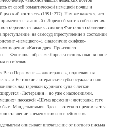
есь от своей романтической немецкой почвы и
 русский контекст» (1991: 277). Нам же кажется, что
применяет связанный с Лорелеей мотив соблазнения.
ой образности таковы: сам вид Фонтанки соблазняет
на преступление, на самосуд (преступление в состоянии
онстант «немецкого»), аналогично скифско-
стихотворении «Кассандре». Произошло
ы — Фонтанка, образ же Лорелеи использован вполне
ном и гибелью.
тя Вера Пергамент — «лютеранка», подпевавшая
ке. <…> Ее тонкие лютеранские губы осуждали наш
лонялись над тарелкой куриного супа с легкой
исцируется «Лютеранин», но уже с наслоениями,
мецких» пассажей «Шума времени»: лютеранка тетя
о быта Мандельштамов. Здесь гротескно преломляется
опоставление «немецкого» и «еврейского».
ндельштам описывает впечатление от нотного письма