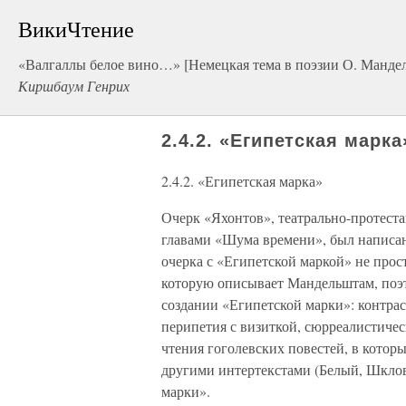
ВикиЧтение
«Валгаллы белое вино…» [Немецкая тема в поэзии О. Манде
Киршбаум Генрих
2.4.2. «Египетская марка
2.4.2. «Египетская марка»
Очерк «Яхонтов», театрально-протес
главами «Шума времени», был написан
очерка с «Египетской маркой» не прос
которую описывает Мандельштам, поэт 
создании «Египетской марки»: контра
перипетия с визиткой, сюрреалистич
чтения гоголевских повестей, в котор
другими интертекстами (Белый, Шкло
марки».