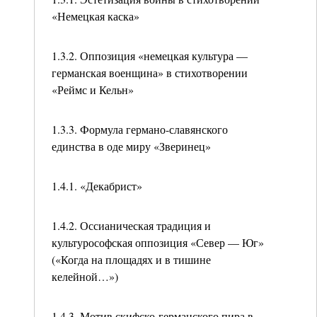
«Немецкая каска»
1.3.2. Оппозиция «немецкая культура —
германская военщина» в стихотворении
«Реймс и Кельн»
1.3.3. Формула германо-славянского
единства в оде миру «Зверинец»
1.4.1. «Декабрист»
1.4.2. Оссианическая традиция и
культурософская оппозиция «Север — Юг»
(«Когда на площадях и в тишине
келейной…»)
1.4.3. Мотив скифско-германского пира в