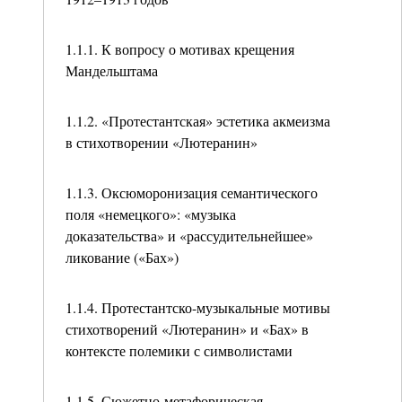
1.1.1. К вопросу о мотивах крещения
Мандельштама
1.1.2. «Протестантская» эстетика акмеизма
в стихотворении «Лютеранин»
1.1.3. Оксюморонизация семантического
поля «немецкого»: «музыка
доказательства» и «рассудительнейшее»
ликование («Бах»)
1.1.4. Протестантско-музыкальные мотивы
стихотворений «Лютеранин» и «Бах» в
контексте полемики с символистами
1.1.5. Сюжетно-метафорическая