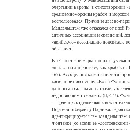
очертаний Европы: в стихотворении «Е
средиземноморским крабом и морской з
воспользовался. Причины две: во-пер
Мандельштам уже отказался от идей Ри
античных ассоциаций и сравнений, д
«арийскую» ассоциацию подсказала вс
образность.
В «Египетской марке» «подразумевает
«шил… на лицеистов», как «рыбак на Ре
467). Ассоциация кажется немотивиров
косвенное пояснение: «Вот и Фонтанк
длинными сальными патлами, Лорелея 
недостающими зубьями» (II, 477). Фон
— граница, отделяющая «блистательны
Портной отбирает у Парнока, героя по
идентифицируется сам Мандельштам, е
Фонтанке (со всеми ее «достоевскими»
облик, вершит самосуд. По мнению И.