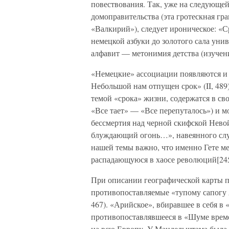
повествования. Так, уже на следующей
домоправительства (эта гротескная гр
«Валкирий»), следует ироническое: «
немецкой азбуки до золотого сала уни
алфавит — метонимия детства (изучени
«Немецкие» ассоциации появляются и да
Небольшой нам отпущен срок» (II, 489
темой «срока» жизни, содержатся в св
«Все тает» — «Все перепуталось») и м
бессмертия над черной скифской Нево
блуждающий огонь…», навеянного слу
нашей темы важно, что именно Гете м
распадающуюся в хаосе революций[245
При описании географической карты 
противопоставляемые «тупому сапогу 
467). «Арийское», вбиравшее в себя в
противопоставлявшееся в «Шуме време
на всю Европу. У Мандельштама была 