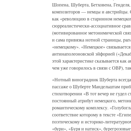
Шопена, Шуберта, Бетховена, Генделя
композиторов — немцы и австрийцы. С
как «революцию в старинном немецком г
сюрреалистически-ассоциативное срав
(мотивированное метонимической связ
и сама привязка нотной страницы, pars
«немецкому». «Немецкое» связывается
антинаполеоновской эйфорией («Декаб
этой характеристике сказывается как 
чем уже говорилось в связи с ОВР), т
«Нотный виноградник Шуберта всегда ра
пассаже о Шуберте Мандельштам прибе
стихотворении «В тот вечер не гудел
постоянный атрибут немецкого, мето
романтическому комплексу. «Голубогла
соответствие которому в тексте «Егип
поэтическому и историко-литературном
«бури», «Буря и натиск», бурегрозовые