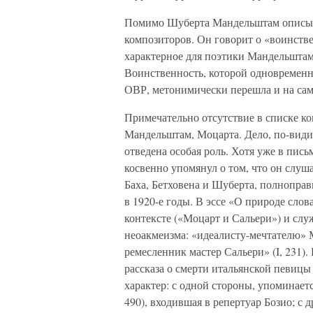
Помимо Шуберта Мандельштам описыва
композиторов. Он говорит о «воинстве
характерное для поэтики Мандельштам
Воинственность, которой одновременно
ОВР, метонимически перешла и на само
Примечательно отсутствие в списке к
Мандельштам, Моцарта. Дело, по-види
отведена особая роль. Хотя уже в пись
косвенно упомянул о том, что он слуша
Баха, Бетховена и Шуберта, полнопр
в 1920-е годы. В эссе «О природе сло
контексте («Моцарт и Сальери») и сл
неоакмеизма: «идеалисту-мечтателю» 
ремесленник мастер Сальери» (I, 231)
рассказа о смерти итальянской певицы
характер: с одной стороны, упоминает
490), входившая в репертуар Бозио; с 