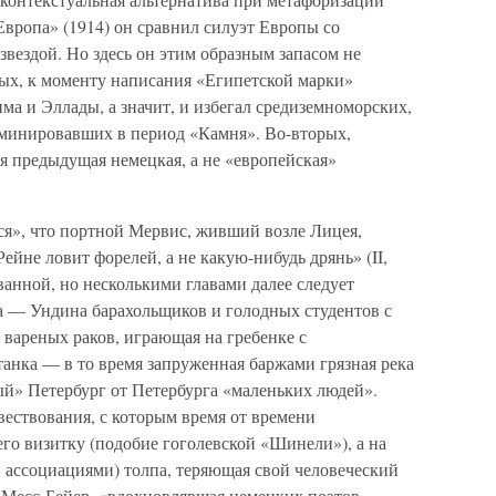
вропа» (1914) он сравнил силуэт Европы со
вездой. Но здесь он этим образным запасом не
вых, к моменту написания «Египетской марки»
ма и Эллады, а значит, и избегал средиземноморских,
оминировавших в период «Камня». Во-вторых,
я предыдущая немецкая, а не «европейская»
ся», что портной Мервис, живший возле Лицея,
йне ловит форелей, а не какую-нибудь дрянь» (II,
анной, но несколькими главами далее следует
а — Ундина барахольщиков и голодных студентов с
вареных раков, играющая на гребенке с
танка — в то время запруженная баржами грязная река
й» Петербург от Петербурга «маленьких людей».
вествования, с которым время от времени
го визитку (подобие гоголевской «Шинели»), а на
 ассоциациями) толпа, теряющая свой человеческий
 Месс-Бейер, «вдохновлявшая немецких поэтов