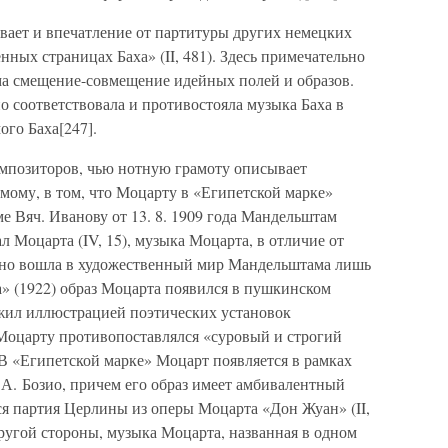
ет и впечатление от партитуры других немецких
нных страницах Баха» (II, 481). Здесь примечательно
а смещение-совмещение идейных полей и образов.
 соответствовала и противостояла музыка Баха в
го Баха[247].
омпозиторов, чью нотную грамоту описывает
мому, в том, что Моцарту в «Египетской марке»
ме Вяч. Иванову от 13. 8. 1909 года Мандельштам
л Моцарта (IV, 15), музыка Моцарта, в отличие от
авно вошла в художественный мир Мандельштама лишь
ва» (1922) образ Моцарта появился в пушкинском
ужил иллюстрацией поэтических установок
Моцарту противопоставлялся «суровый и строгий
. В «Египетской марке» Моцарт появляется в рамках
 А. Бозио, причем его образ имеет амбивалентный
ся партия Церлины из оперы Моцарта «Дон Жуан» (II,
другой стороны, музыка Моцарта, названная в одном