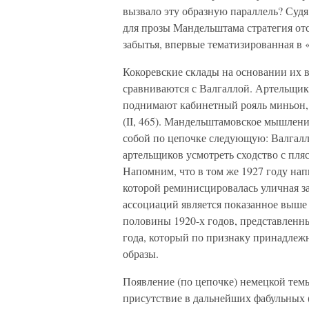
вызвало эту образную параллель? Судя
для прозы Мандельштама стратегия отс
забытья, впервые тематизированная в 
Кокоревские склады на основании их 
сравниваются с Валгаллой. Артельщик
поднимают кабинетный рояль миньон, 
(II, 465). Мандельштамовское мышлени
собой по цепочке следующую: Валгалл
артельщиков усмотреть сходство с пля
Напомним, что в том же 1927 году нап
которой реминисцировалась уличная з
ассоциаций является показанное выше
половины 1920-х годов, представленн
года, который по признаку принадлеж
образы.
Появление (по цепочке) немецкой темы
присутствие в дальнейших фабульных (