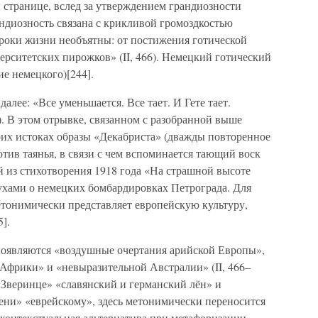
 странице, вслед за утверждением грандиозности
андиозность связана с крикливой громоздкостью
Сроки жизни необъятны: от постижения готической
верситетских пирожков» (II, 466). Немецкий готический
е немецкого)[244].
лее: «Все уменьшается. Все тает. И Гете тает.
). В этом отрывке, связанном с разобранной выше
оих истоках образы «Декабриста» (дважды повторенное
отив таянья, в связи с чем вспоминается тающий воск
й из стихотворения 1918 года «На страшной высоте
хами о немецких бомбардировках Петрограда. Для
етонимически представляет европейскую культуру,
].
появляются «воздушные очертания арийской Европы»,
Африки» и «невыразительной Австралии» (II, 466–
 «Зверинце» «славянский и германский лён» и
ни» «еврейскому», здесь метонимически переносится
контекстуальная альтернатива при метафоризации