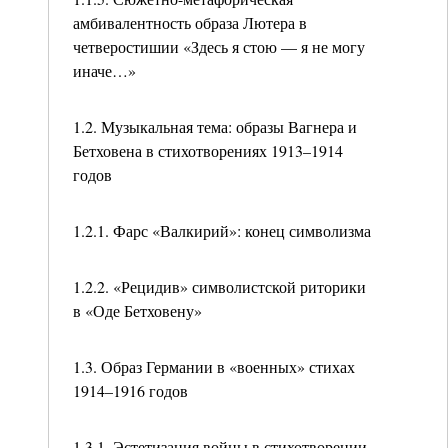
амбивалентность образа Лютера в
четверостишии «Здесь я стою — я не могу
иначе…»
1.2. Музыкальная тема: образы Вагнера и
Бетховена в стихотворениях 1913–1914
годов
1.2.1. Фарс «Валкирий»: конец символизма
1.2.2. «Рецидив» символистской риторики
в «Оде Бетховену»
1.3. Образ Германии в «военных» стихах
1914–1916 годов
1.3.1. Эстетизация войны в стихотворении