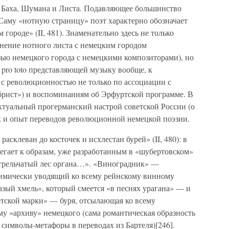
, Баха, Шумана и Листа. Подавляющее большинство
аму «нотную страницу» поэт характерно обозначает
ороде» (II, 481). Знаменательно здесь не только
нение нотного листа с немецким городом
ью немецкого города с немецкими композиторами), но
 pro toto представляющей музыку вообще, к
 с революционностью не только по ассоциации с
рист») и воспоминаниям об Эрфуртской программе. В
актуальный прогерманский настрой советской России (о
ак и опыт переводов революционной немецкой поэзии.
склеван до косточек и исхлестан бурей» (II, 480): в
гает к образам, уже разработанным в «шубертовском»
 стрельчатый лес органа…». «Виноградник» —
нимически уводящий ко всему рейнскому винному
зый хмель», который смеется «в песнях урагана» — и
етской марки» — буря, отсылающая ко всему
у «архиву» немецкого (сама романтическая образность
 символы-метафоры в переводах из Бартеля)[246].