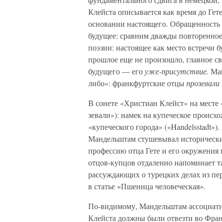
Клейста описывается как время до Гете
основании настоящего. Обращенность 
будущее: сравним дважды повторенное 
поэзии: настоящее как место встречи
прошлое еще не произошло, главное с
будущего — его
уже-присутствие.
Ман
либо»: франкфуртские отцы
прозевали
В сонете «Христиан Клейст» на месте
зевали»): намек на купеческое происх
«купеческого города» («Handelsstadt»)
Мандельштам стушевывал исторические
профессию отца Гете и его окружения 
отцов-купцов отдаленно напоминает т
рассуждающих о турецких делах из пе
в статье «Пшеница человеческая».
По-видимому, Мандельштам ассоциати
Клейста должны были отвезти во Франк