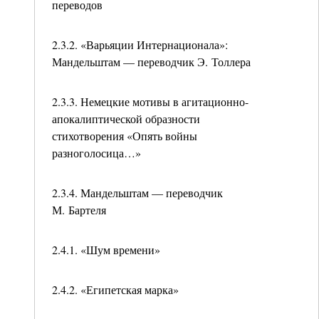
переводов
2.3.2. «Варьяции Интернационала»:
Мандельштам — переводчик Э. Толлера
2.3.3. Немецкие мотивы в агитационно-
апокалиптической образности
стихотворения «Опять войны
разноголосица…»
2.3.4. Мандельштам — переводчик
М. Бартеля
2.4.1. «Шум времени»
2.4.2. «Египетская марка»