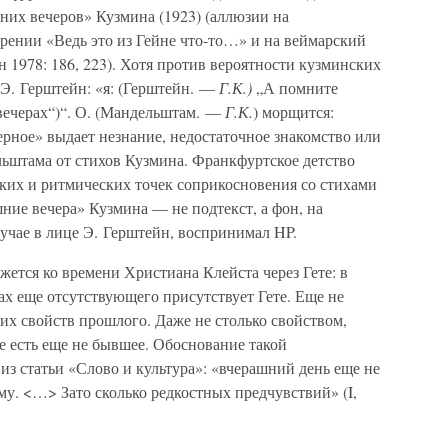
них вечеров» Кузмина (1923) (аллюзии на
орении «Ведь это из Гейне что-то…» и на веймарский
н 1978: 186, 223). Хотя против вероятности кузминских
 Э. Герштейн: «я: (Герштейн. —
Г.К.)
„А помните
вечерах“)“. О. (Мандельштам. —
Г.К.
) морщится:
верное» выдает незнание, недостаточное знакомство или
ьштама от стихов Кузмина. Франкфуртское детство
ких и ритмических точек соприкосновения со стихами
ние вечера» Кузмина — не подтекст, а фон, на
лучае в лице Э. Герштейн, воспринимал HP.
ется ко времени Христиана Клейста через Гете: в
вах еще отсутствующего присутствует Гете. Еще не
их свойств прошлого. Даже не столько свойством,
 есть еще не бывшее. Обоснование такой
из статьи «Слово и культура»: «вчерашний день еще не
му. <…> Зато сколько редкостных предчувствий» (I,