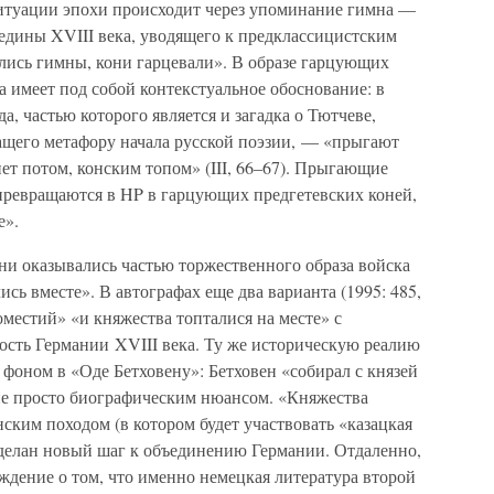
итуации эпохи происходит через упоминание гимна —
едины XVIII века, уводящего к предклассицистским
ись гимны, кони гарцевали». В образе гарцующих
а имеет под собой контекстуальное обоснование: в
а, частью которого является и загадка о Тютчеве,
жащего метафору начала русской поэзии, — «прыгают
нет потом, конским топом» (III, 66–67). Прыгающие
 превращаются в HP в гарцующих предгетевских коней,
е».
и оказывались частью торжественного образа войска
ись вместе». В автографах еще два варианта (1995: 485,
оместий» «и княжества топталися на месте» с
ость Германии XVIII века. Ту же историческую реалию
фоном в «Оде Бетховену»: Бетховен «собирал с князей
я не просто биографическим нюансом. «Княжества
нским походом (в котором будет участвовать «казацкая
т сделан новый шаг к объединению Германии. Отдаленно,
уждение о том, что именно немецкая литература второй