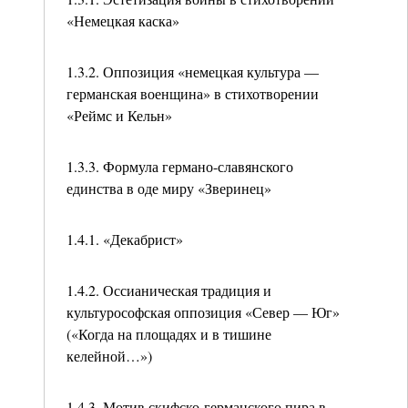
«Немецкая каска»
1.3.2. Оппозиция «немецкая культура —
германская военщина» в стихотворении
«Реймс и Кельн»
1.3.3. Формула германо-славянского
единства в оде миру «Зверинец»
1.4.1. «Декабрист»
1.4.2. Оссианическая традиция и
культурософская оппозиция «Север — Юг»
(«Когда на площадях и в тишине
келейной…»)
1.4.3. Мотив скифско-германского пира в