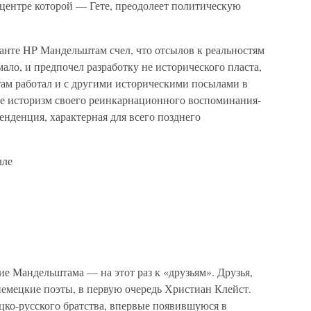
 центре которой — Гете, преодолеет политическую
анте HP Мандельштам счел, что отсылов к реальностям
ало, и предпочел разработку не исторического пласта,
ам работал и с другими историческими посылами в
не историзм своего реинкарнационного воспоминания-
енденция, характерная для всего позднего
лле
ие Мандельштама — на этот раз к «друзьям». Друзья,
немецкие поэты, в первую очередь Христиан Клейст.
ко-русского братства, впервые появившуюся в