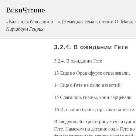
ВикиЧтение
«Валгаллы белое вино…» [Немецкая тема в поэзии О. Манде
Киршбаум Генрих
3.2.4. В ожидании Гете
3.2.4. В ожидании Гете
13 Еще во Франкфурте отцы зевали,
14 Еще о Гете не было известий,
15 Слагались гимны, кони гарцевали
16 И, словно буквы, прыгали на месте.
В следующей строфе рисуется ситуация
Гете. Намеком на детские годы Гете в
фундаментального сдвига в немецкой, 