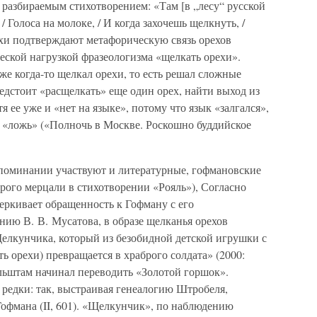
 разбираемым стихотворением: «Там [в „лесу“ русской
 Голоса на молоке, / И когда захочешь щелкнуть, /
тихи подтверждают метафорическую связь орехов
еской нагрузкой фразеологизма «щелкать орехи».
е когда-то щелкал орехи, то есть решал сложные
редстоит «расщелкать» еще один орех, найти выход из
я ее уже и «нет на языке», потому что язык «залгался»,
 «ложь» («Полночь в Москве. Роскошно буддийское
поминании участвуют и литературные, гофмановские
рого мерцали в стихотворении «Рояль»), Согласно
еркивает обращенность к Гофману с его
нию В. В. Мусатова, в образе щелканья орехов
елкунчика, который из безобидной детской игрушки с
ь орехи) превращается в храброго солдата» (2000:
льштам начинал переводить «Золотой горшок».
едки: так, выстраивая генеалогию Штробеля,
офмана (II, 601). «Щелкунчик», по наблюдению