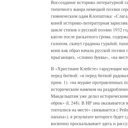
Воссоздание историко-литературной с
типичного жанра немецкой поэзии сер
гимническим одам Клопштока: «Слагал
коней историко-литературная зарисовк
цикле стихов о русской поэзии 1932 год
капли после раскатного грома, содер
галопом, скачут градины гурьбой, пах
кони как образ начала русской поэзии
прыгающих, «словно буквы», «на мест
В «Христиане Клейсте» гарцующие кон
перед битвой: «и перед битвой радовал
прим. 1): «на мураве протравленных п
историческим намеком на раздробленн
Мандельштам уже делал историческим 
оброк» (I, 248). В HP она оказываетс
топталися на месте» связывается с Рей
папаха»), в результате которого буде
косвенно проскальзывает здесь и расс