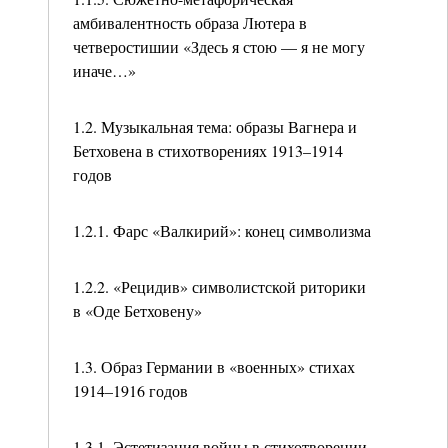
амбивалентность образа Лютера в
четверостишии «Здесь я стою — я не могу
иначе…»
1.2. Музыкальная тема: образы Вагнера и
Бетховена в стихотворениях 1913–1914
годов
1.2.1. Фарс «Валкирий»: конец символизма
1.2.2. «Рецидив» символистской риторики
в «Оде Бетховену»
1.3. Образ Германии в «военных» стихах
1914–1916 годов
1.3.1. Эстетизация войны в стихотворении