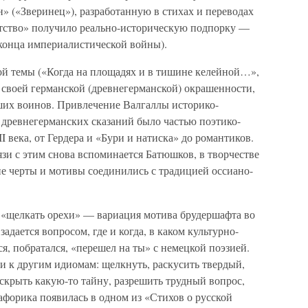
» («Зверинец»), разработанную в стихах и переводах
ратство» получило реально-историческую подпорку —
конца империалистической войны).
й темы («Когда на площадях и в тишине келейной…»,
 своей германской (древнегерманской) окрашенности,
авших воинов. Привлечение Валгаллы историко-
 древнегерманских сказаний было частью поэтико-
 века, от Гердера и «Бури и натиска» до романтиков.
зи с этим снова вспоминается Батюшков, в творчестве
ие черты и мотивы соединились с традицией оссиано-
 «щелкать орехи» — вариация мотива брудершафта во
адается вопросом, где и когда, в каком культурно-
я, побратался, «перешел на ты» с немецкой поэзией.
и к другим идиомам: щелкнуть, раскусить твердый,
скрыть какую-то тайну, разрешить трудный вопрос,
афорика появилась в одном из «Стихов о русской