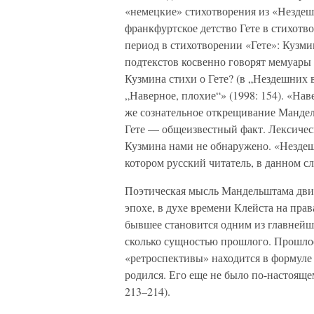
«немецкие» стихотворения из «Нездеш
франкфуртское детство Гете в стихотв
период в стихотворении «Гете»: Кузми
подтекстов косвенно говорят мемуары
Кузмина стихи о Гете? (в „Нездешних 
„Наверное, плохие“» (1998: 154). «На
же сознательное открещивание Мандел
Гете — общеизвестный факт. Лексичес
Кузмина нами не обнаружено. «Нездеш
котором русский читатель, в данном с
Поэтическая мысль Мандельштама движ
эпохе, в духе времени Клейста на пра
бывшее становится одним из главнейш
сколько сущностью прошлого. Прошлое
«ретроспективы» находится в формуле 
родился. Его еще не было по-настояще
213–214).