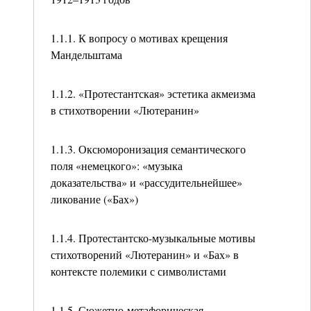
1.1.1. К вопросу о мотивах крещения
Мандельштама
1.1.2. «Протестантская» эстетика акмеизма
в стихотворении «Лютеранин»
1.1.3. Оксюморонизация семантического
поля «немецкого»: «музыка
доказательства» и «рассудительнейшее»
ликование («Бах»)
1.1.4. Протестантско-музыкальные мотивы
стихотворений «Лютеранин» и «Бах» в
контексте полемики с символистами
1.1.5. Сюжетно-метафорическая