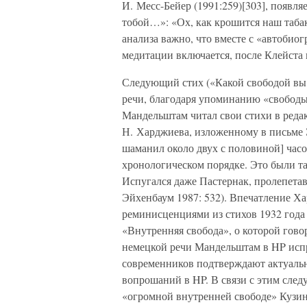
И. Месс-Бейер (1991:259)[303], появля
тобой…»: «Ох, как крошится наш табак
анализа важно, что вместе с «автоби
медитации включается, после Клейста 
Следующий стих («Какой свободой вы
речи, благодаря упоминанию «свободы
Мандельштам читал свои стихи в реда
Н. Харджиева, изложенному в письме
шаманил около двух с половиной] часо
хронологическом порядке. Это были та
Испугался даже Пастернак, пролепетав
Эйхенбаум 1987: 532). Впечатление 
реминисценциями из стихов 1932 года
«Внутренняя свобода», о которой гов
немецкой речи Мандельштам в HP испр
современников подтверждают актуальн
вопрошаний в HP. В связи с этим след
«огромной внутренней свободе» Кузин