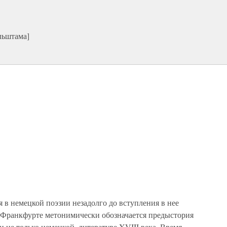
льштама]
 в немецкой поэзии незадолго до вступления в нее
о Франкфурте метонимически обозначается предыстория
и не только немецкой, литературе XVIII века. Время