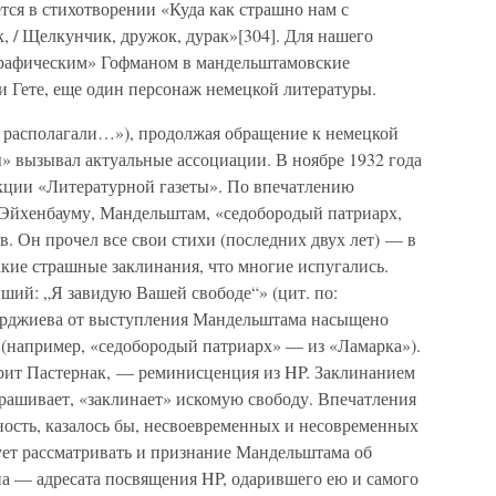
ется в стихотворении «Куда как страшно нам с
, / Щелкунчик, дружок, дурак»[304]. Для нашего
ографическим» Гофманом в мандельштамовские
и Гете, еще один персонаж немецкой литературы.
 располагали…»), продолжая обращение к немецкой
» вызывал актуальные ассоциации. В ноябре 1932 года
кции «Литературной газеты». По впечатлению
 Эйхенбауму, Мандельштам, «седобородый патриарх,
в. Он прочел все свои стихи (последних двух лет) — в
кие страшные заклинания, что многие испугались.
ший: „Я завидую Вашей свободе“» (цит. по:
Харджиева от выступления Мандельштама насыщено
 (например, «седобородый патриарх» — из «Ламарка»).
орит Пастернак, — реминисценция из HP. Заклинанием
ашивает, «заклинает» искомую свободу. Впечатления
ость, казалось бы, несвоевременных и несовременных
ует рассматривать и признание Мандельштама об
а — адресата посвящения HP, одарившего ею и самого