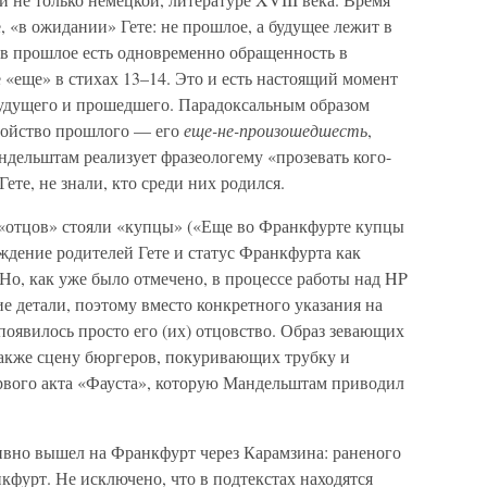
, «в ожидании» Гете: не прошлое, а будущее лежит в
в прошлое есть одновременно обращенность в
«еще» в стихах 13–14. Это и есть настоящий момент
 будущего и прошедшего. Парадоксальным образом
войство прошлого — его
еще-не-произошедшесть
,
дельштам реализует фразеологему «прозевать кого-
Гете, не знали, кто среди них родился.
 «отцов» стояли «купцы» («Еще во Франкфурте купцы
ождение родителей Гете и статус Франкфурта как
. Но, как уже было отмечено, в процессе работы над HP
 детали, поэтому вместо конкретного указания на
появилось просто его (их) отцовство. Образ зевающих
акже сцену бюргеров, покуривающих трубку и
рвого акта «Фауста», которую Мандельштам приводил
вно вышел на Франкфурт через Карамзина: раненого
фурт. Не исключено, что в подтекстах находятся