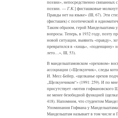
поэзии», непосредственно связанных с
поэзии. —
Г.К.
] фисташковые молкнут /
Правды нет на языке» (III, 67). Эти с
(фисташек) с поэтической и идиоматич
Таким образом, герой Мандельштама уж
вопросы. Теперь, в 1932 году, поэту п
новой ситуации, выявить «правду», хот
превратился в «хищь», «поденщину» и
лето…», III, 53).
В мандельштамовском «ореховом» вос
ассоциации («Щелкунчик», следы кото
И. Месс-Бейер, «щелканье орехов подч
„Щелкунчиком“» (1991: 259). И по мне
присутствует «мотив гофмановского Щ
не менее безобидной функцией (щелкат
418). Напомним, что студентом Манде
Упоминания Гофмана у Мандельштама р
Мандельштам называет в том числе и Г