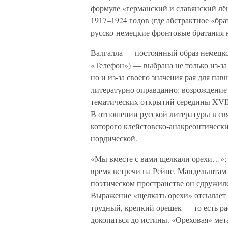
формуле «германский и славянский лён
1917–1924 годов (где абстрактное «б
русско-немецкие фронтовые братания 
Валгалла — постоянный образ немецко
«Телефон») — выбрана не только из-за
но и из-за своего значения рая для п
литературно оправданно: возрождение
тематических открытий середины XVIII
В отношении русской литературы в свя
которого клейстовско-анакреонтическ
нордической.
«Мы вместе с вами щелкали орехи…»:
время встречи на Рейне. Мандельштам з
поэтическом пространстве он сдружилс
Выражение «щелкать орехи» отсылает 
трудный, крепкий орешек — то есть ра
докопаться до истины. «Ореховая» мет