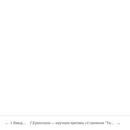
←
→
I. Введение
Г.Ермолаев — научная критика «Стремени "Тихого Дона"»