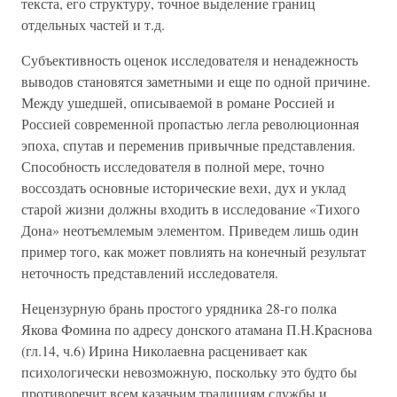
текста, его структуру, точное выделение границ
отдельных частей и т.д.
Субъективность оценок исследователя и ненадежность
выводов становятся заметными и еще по одной причине.
Между ушедшей, описываемой в романе Россией и
Россией современной пропастью легла революционная
эпоха, спутав и переменив привычные представления.
Способность исследователя в полной мере, точно
воссоздать основные исторические вехи, дух и уклад
старой жизни должны входить в исследование «Тихого
Дона» неотъемлемым элементом. Приведем лишь один
пример того, как может повлиять на конечный результат
неточность представлений исследователя.
Нецензурную брань простого урядника 28-го полка
Якова Фомина по адресу донского атамана П.Н.Краснова
(гл.14, ч.6) Ирина Николаевна расценивает как
психологически невозможную, поскольку это будто бы
противоречит всем казачьим традициям службы и