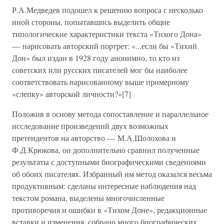
Р.А.Медведев подошел к решению вопроса с несколько
иной стороны, попытавшись выделить общие
типологические характеристики текста «Тихого Дона»
— нарисовать авторский портрет: «...если бы «Тихий
Дон» был издан в 1928 году анонимно, то кто из
советских или русских писателей мог бы наиболее
соответствовать нарисованному выше примерному
«слепку» авторской личности?»[7]
Положив в основу метода сопоставление и параллельное
исследование произведений двух возможных
претендентов на авторство — М.А.Шолохова и
Ф.Д.Крюкова, он дополнительно сравнил полученные
результаты с доступными биографическими сведениями
об обоих писателях. Избранный им метод оказался весьма
продуктивным: сделаны интересные наблюдения над
текстом романа, выделены многочисленные
противоречия и ошибки в «Тихом Доне», редакционные
вставки и изменения, собрано много биографических