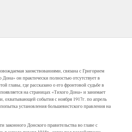
ровождаемая заимствованиями, связана с Григорием
о Дона» он практически полностью отсутствует в
ой главы, где рассказано о его фронтовой судьбе в
появляется на страницах «Тихого Дона» и занимает
ти, охватывающей события с ноября 1917г. по апрель
я попытка установления большевистского правления на
и законного Донского правительства во главе с
 в начале января 1918г., когда под воздействием