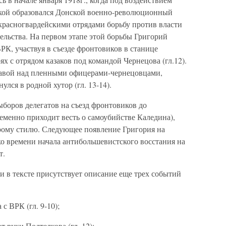
кой образовался Донской военно-революционный
 красногвардейскими отрядами борьбу против власти
ельства. На первом этапе этой борьбы Григорий
РК, участвуя в съезде фронтовиков в станице
ях с отрядом казаков под командой Чернецова (гл.12).
равой над пленными офицерами-чернецовцами,
лся в родной хутор (гл. 13-14).
ыборов делегатов на съезд фронтовиков до
еменно приходит весть о самоубийстве Каледина),
арому стилю. Следующее появление Григория на
ко времени начала антибольшевистского восстания на
т.
 в тексте присутствует описание еще трех событий
с ВРК (гл. 9-10);
 руки Подтелкова (гл. 12);