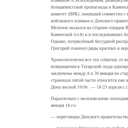
большевистской пропаганды в Каменс
комитет (ВРК), начавший совместно с
войскового атамана и Донского правит
Мелехов оказался на стороне отрядов В
Каменской (гл.8) и в последовавших бо
Однако, потрясенный бессудной расп
Григорий покинул ряды красных и верну
Хронологически все эти события, от в
возвращения в Татарский (куда одновр
заключены между 8 и 30 января по ст
страницах пятой части относится уже 
Дону весной 1918г. — 18-23 апреля с.с
Параллельно с мелеховскими эпизодами
января 18-го:
— переговоры Донского правительства 
— поражение Чернецова и его гибель от