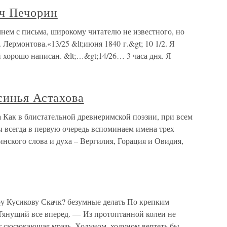
ч Печорин
ем с письма, широкому читателю не известного, но
Лермонтова.«13/25 &lt;июня 1840 г.&gt; 10 1/2. Я
й хорошо написан. &lt;…&gt;14/26… 3 часа дня. Я
синья Астахова
 Как в блистательной древнеримской поэзии, при всем
 всегда в первую очередь вспоминаем имена трех
инского слова и духа – Вергилия, Горация и Овидия,
у Кусикову Скачк? безумные делать По крепким
Тянущий все вперед. — Из протоптанной колеи не
т сюсюкающая мразь. Ходуном, ходуном вертеть бы