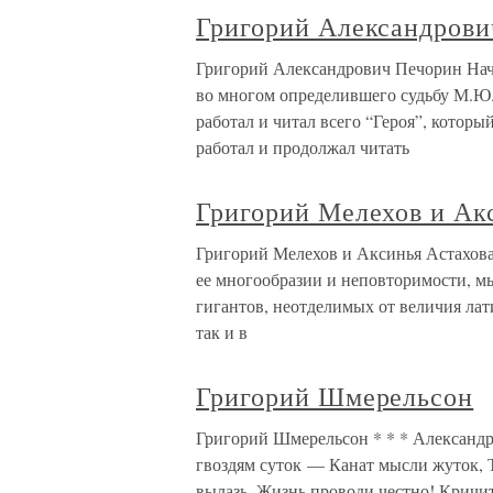
Григорий Александрови
Григорий Александрович Печорин Начн
во многом определившего судьбу М.Ю. 
работал и читал всего “Героя”, которы
работал и продолжал читать
Григорий Мелехов и Ак
Григорий Мелехов и Аксинья Астахова
ее многообразии и неповторимости, мы
гигантов, неотделимых от величия лат
так и в
Григорий Шмерельсон
Григорий Шмерельсон * * * Александр
гвоздям суток — Канат мысли жуток, 
вылазь. Жизнь проводи честно! Кричи