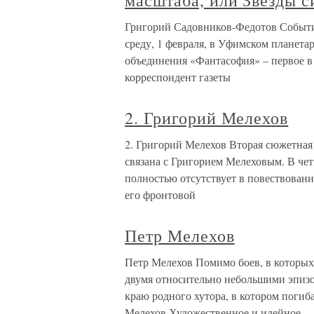
масштаба, или Звезды с
Григорий Садовников-Федотов События
среду, 1 февраля, в Уфимском планета
объединения «Фантасофия» – первое в
корреспондент газеты
2. Григорий Мелехов
2. Григорий Мелехов Вторая сюжетная
связана с Григорием Мелеховым. В че
полностью отсутствует в повествовании
его фронтовой
Петр Мелехов
Петр Мелехов Помимо боев, в которых
двумя относительно небольшими эпизо
краю родного хутора, в котором погиб
Мелехов.Художественное и идейное