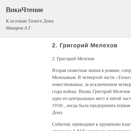
ВикиЧтение
К истокам Тихого Дона
Макаров А Г
2. Григорий Мелехов
2. Григорий Мелехов
Вторая сюжетная линия в романе, соп
Мелеховым. В четвертой части «Тихог
повествовании, за исключением четверт
годы войны. Вновь Григорий Мелехов 
одно из центральных мест в пятой час
1918г., когда была предпринята перва
Дону.
События, приведшие к крушению власт
атаманом А.М.Калединым, развернулись