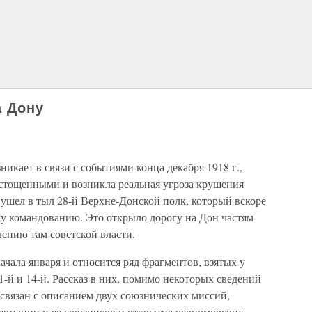
а Дону
икает в связи с событиями конца декабря 1918 г.,
истощенными и возникла реальная угроза крушения
 ушел в тыл 28-й Верхне-Донской полк, который вскоре
му командованию. Это открыло дорогу на Дон частям
ению там советской власти.
ачала января и относится ряд фрагментов, взятых у
1-й и 14-й. Рассказ в них, помимо некоторых сведений
 связан с описанием двух союзнических миссий,
ермании и ее союзников и открытия черноморских