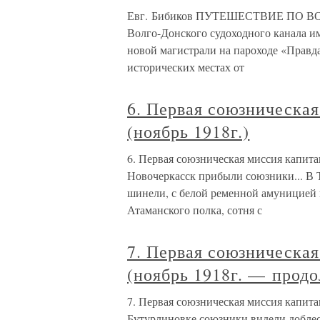
Евг. Бибиков ПУТЕШЕСТВИЕ ПО ВОЛГ
Волго-Донского судоходного канала и
новой магистрали на пароходе «Правда
исторических местах от
6. Первая союзническая
(ноябрь 1918г.)
6. Первая союзническая миссия капитан
Новочеркасск прибыли союзники... В Т
шинели, с белой ременной амуницией и
Атаманского полка, сотня с
7. Первая союзническая
(ноябрь 1918г. — прод
7. Первая союзническая миссия капита
Бутурлиновке союзники видели доблес