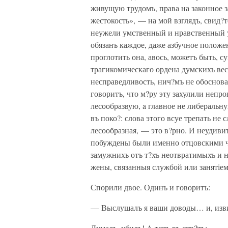
живущую трудомъ, права на законное 
жестокость», — на мой взглядъ, свид?
неужели умственный и нравственный у
обязанъ каждое, даже азбучное положен
проглотить она, авось, можетъ быть, с
трагикомическаго ордена думскихъ ве
несправедливость, нич?мъ не обоснова
говоритъ, что м?ру эту захулили непр
лесообразвую, a главное не либеральн
въ поко?: слова этого всуе трепать не 
лесообразная, — это в?рно. И неудивит
побуждены были именно отцовскими чу
замужнихъ отъ т?хъ неотвратимыхъ и 
жены, связанныя службой или занятіем
Спорили двое. Одинъ и говоритъ:
— Выслушалъ я ваши доводы… и, изви
Думалъ, убилъ! A тотъ въ отв?тъ: