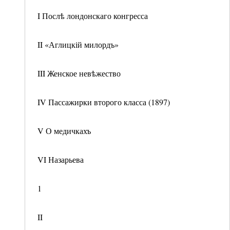
I Послѣ лондонскаго конгресса
II «Аглицкій милордъ»
III Женское невѣжество
IV Пассажирки второго класса (1897)
V О медичкахъ
VI Назарьева
1
II