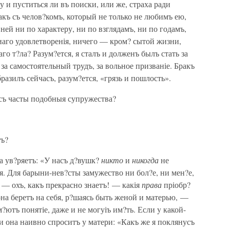
у и пуститься ли въ поиски, или же, страха ради
акъ съ челов?комъ, который не только не любимъ ею,
ней ни по характеру, ни по взглядамъ, ни по годамъ,
иаго удовлетворенія, ничего — кром? сытой жизни,
о т?ла? Разум?ется, я сталъ и долженъ былъ стать за
а самостоятельный трудъ, за вольное призваніе. Бракъ
образилъ сейчасъ, разум?ется, «грязь и пошлость».
асъ часты подобныя супружества?
тъ?
а ув?ряетъ: «У насъ д?вушк?
никто
и
никогда
не
ая. Для барыни-нев?сты замужество ни бол?е, ни мен?е,
етъ — охъ, какъ прекрасно знаетъ! — какія
права
пріобр?
она беретъ на себя, р?шаясь быть женой и матерью, —
ютъ понятіе, даже и не могуіъ им?ть. Если y какой-
и она наивно спроситъ у матери: «Какъ же я поклянусъ