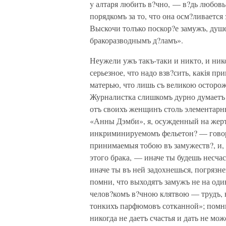
y алтаря любить в?чно, — в?дь любовь
порядкомъ за то, что она осм?ливаетс
Выскочи толъко поскор?е замужъ, душе
бракоразводнымъ д?ламъ».
Неужели ужъ такъ-таки и никто, и нико
серьезное, что надо взв?сить, какія п
матерью, что лишь съ великою осторожн
Журналистка слишкомъ дурно думаетъ 
отъ своихъ женщинъ столь элементарны
«Анны Дэмби», я, осужденный на жерт
инкриминируемомъ фельетон? — говори
принимаемыя тобою въ замужеств?, и, е
этого брака, — иначе ты будешь несчас
иначе ты въ ней задохнешься, погрязне
помни, что выходятъ замужъ не на оди
челов?комъ в?чною клятвою — трудъ, н
тонкихъ парфюмовъ сотканной»; помни
никогда не даетъ счастья и дать не мо