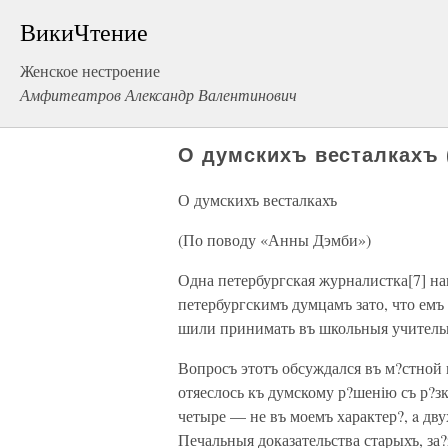
ВикиЧтение
Женское нестроение
Амфитеатров Александр Валентинович
О думскихъ весталкахъ 
О думскихъ весталкахъ
(По поводу «Анны Дэмби»)
Одна петербургская журналистка[7] 
петербургскимъ думцамъ зато, что емъ
шили принимать въ школьныя учител
Вопросъ этотъ обсуждался въ м?стной
отяеслось къ думскому р?шенію съ р?з
четыре — не въ моемъ характер?, a дв
Печальныя доказательства старыхъ, за