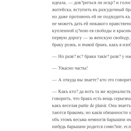
идеала, — дов?риться ли искр? и голос
житейска, вступить въ разсудочный бр
но даже противенъ ей не подходитъ къ 
не можетъ дать ей никакого нравствен
купленной ц?ною ея свободы и красиваг
первую дорогу — за женскую свободу, з
браку рознь, и
такой бракъ
, какъ я из
— Но разв? вс? браки такіе? разв? y н
— Ужасно часты!
— A откуда вы знаете? кто это говори
— Какъ кто? да вотъ та же журналистк
говоритъ, что бракъ есть вещь серьезн
какъ веселая partie de plaisir. Она зна
таются бракомъ; но какія обязанности 
объ этомъ весьма немногія барышни им?
нибудь барышни родится сомн?ніе, есл