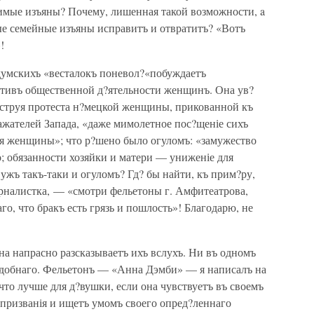
имые изъяны? Почему, лишенная такой возможности, a
ные семейные изъяны исправитъ и отвратитъ? «Вотъ
!
думскихъ «весталокъ поневол?«побуждаетъ
тивъ общественной д?ятельности женщинъ. Она ув?
я струя протеста н?мецкой женщины, прикованной къ
ражателей Запада, «даже мимолетное пос?щеніе сихъ
я женщины»; что р?шено было огуломъ: «замужество
о; обязанности хозяйки и матери — униженіе для
жъ такъ-таки и огуломъ? Гд? бы найти, къ прим?ру,
урналистка, — «смотри фельетоны г. Амфитеатрова,
о, что бракъ есть грязь и пошлость»! Благодарю, не
на напрасно разсказываетъ ихъ вслухъ. Ни въ одномъ
одобнаго. Фельетонъ — «Анна Дэмби» — я написалъ на
что лучше для д?вушки, если она чувствуетъ въ своемъ
 призванія и ищетъ умомъ своего опред?леннаго