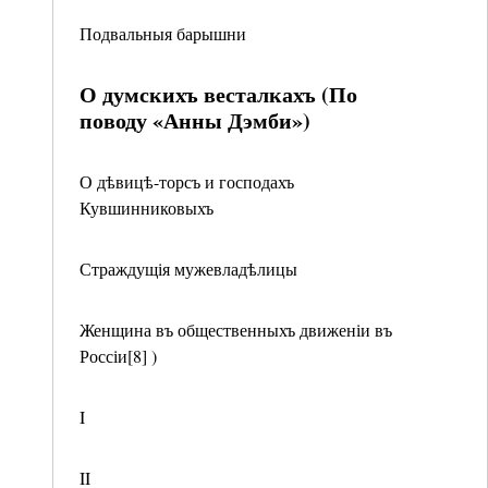
Подвальныя барышни
О думскихъ весталкахъ (По
поводу «Анны Дэмби»)
О дѣвицѣ-торсъ и господахъ
Кувшинниковыхъ
Страждущія мужевладѣлицы
Женщина въ общественныхъ движеніи въ
Россіи[8] )
I
II