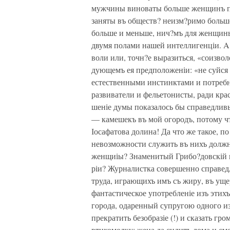
мужчины виноваты больше женщинъ пот
заняты въ обществ? неизм?римо больш
больше и меньше, нич?мъ для женщины
двумя полами нашей интеллигенціи. A
воли или, точн?е выразиться, «соизвол
дующемъ ея предположеніи: «не суйс
естественными инстинктами и потре
развиватели и фельетонисты, ради крас
шеніе думы показалось бы справедли
— камешекъ въ мой огородъ, потому чт
Іосафатова долина! Да что же такое, п
невозможности служить въ нихъ должн
женщиіы? Знаменитый Грибо?довскій ин
ріи? Журналистка совершенно справед
труда, играющихъ имъ съ жиру, въ уще
фантастическое употребленіе изъ этихъ
города, одаренный супругою одного и
прекратить безобразіе (!) и сказать г
втихомолку: жена да сидитъ дома и см