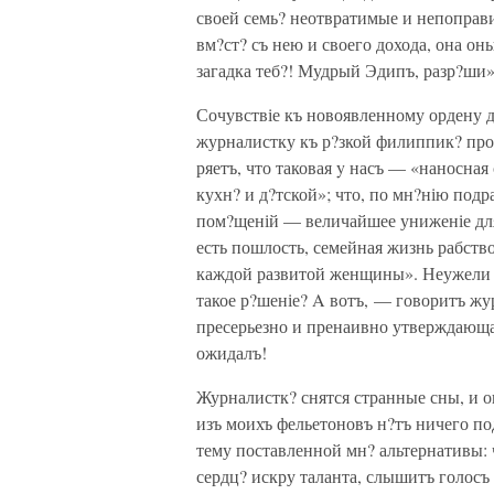
своей семь? неотвратимые и непоправ
вм?ст? съ нею и своего дохода, она о
загадка теб?! Мудрый Эдипъ, разр?ши»
Сочувствіе къ новоявленному ордену 
журналистку къ р?зкой филиппик? про
ряетъ, что таковая y насъ — «наносна
кухн? и д?тской»; что, по мн?нію под
пом?щеній — величайшее униженіе дл
есть пошлость, семейная жизнь рабств
каждой развитой женщины». Неужели у
такое р?шеніе? A вотъ, — говоритъ ж
пресерьезно и пренаивно утверждающаг
ожидалъ!
Журналистк? снятся странные сны, и о
изъ моихъ фельетоновъ н?тъ ничего п
тему поставленной мн? альтернативы: 
сердц? искру таланта, слышитъ голосъ