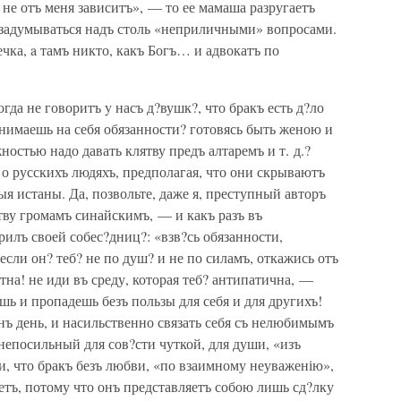
 не отъ меня зависитъ», — то ее мамаша разругаетъ
я задумываться надъ столь «неприличными» вопросами.
чка, a тамъ никто, какъ Богъ… и адвокатъ по
гда не говоритъ y насъ д?вушк?, что бракъ есть д?ло
ринимаешь на себя обязанности? готовясь быть женою и
остью надо давать клятву предъ алтаремъ и т. д.?
о русскихъ людяхъ, предполагая, что они скрываютъ
я истаны. Да, позвольте, даже я, преступный авторъ
ву громамъ синайскимъ, — и какъ разъ въ
лъ своей собес?дниц?: «взв?сь обязанности,
сли он? теб? не по душ? и не по силамъ, откажись отъ
тна! не иди въ среду, которая теб? антипатична, —
шь и пропадешь безъ пользы для себя и для другихъ!
нъ день, и насильственно связать себя съ нелюбимымъ
епосильный для сов?сти чуткой, для души, «изъ
, что бракъ безъ любви, «по взаимному неуваженію»,
жетъ, потому что онъ представляетъ собою лишь сд?лку