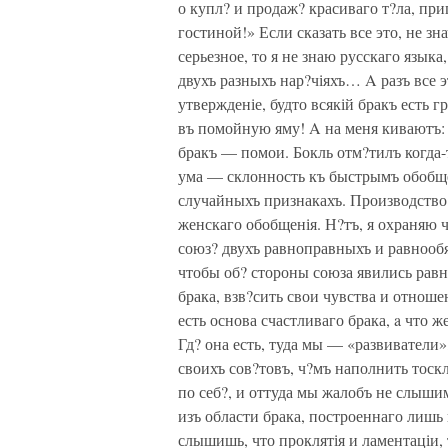
о купл? и продаж? красиваго т?ла, при
гостиной!» Если сказать все это, не з
серьезное, то я не знаю русскаго язык
двухъ разныхъ нар?чіяхъ… A разъ все э
утвержденіе, будто всякій бракъ есть 
въ помойную яму! A на меня киваютъ: 
бракъ — помои. Бокль отм?тилъ когда-
ума — склонность къ быстрымъ обобщ
случайныхъ признакахъ. Производство
женскаго обобщенія. Н?тъ, я охраняю чи
союз? двухъ равноправныхъ и равнообя
чтобы об? стороны союза явились рав
брака, взв?сить свои чувства и отноше
есть основа счастливаго брака, a что ж
Гд? она есть, туда мы — «развиватели
своихъ сов?товъ, ч?мъ наполнить тос
по себ?, и оттуда мы жалобъ не слыши
изъ области брака, построеннаго лишь
слышишь, что проклятія и ламентаціи,