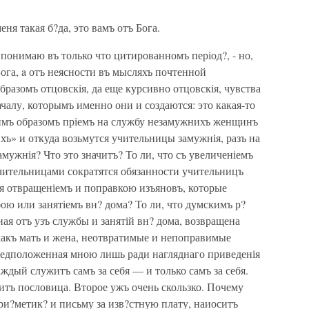
ня такая б?да, это вамъ отъ Бога.
 понимаю въ только что цитированномъ період?, - но,
 Бога, a отъ неясности въ мысляхъ почтенной
разомъ отцовскія, да еще курсивно отцовскія, чувства
чалу, которымъ именно они и создаются: это какая-то
кимъ образомъ пріемъ на службу незамужнихъ женщинъ
ъ» и откуда возьмутся учительницы замужнія, разъ на
мужнія? Что это значитъ? То ли, что съ увеличеніемъ
ительницами сократятся обязанности учительницъ
ся отвращеніемъ и поправкою изъяновъ, которые
ою или занятіемъ вн? дома? То ли, что думскимъ р?
я отъ узъ службы и занятій вн? дома, возвращена
 какъ мать и жена, неотвратимые и непоправимые
едположенная мною лишь ради нагляднаго приведенія
ждый служитъ самъ за себя — и только самъ за себя.
оритъ пословица. Второе ужъ очень скользко. Почему
и?метик? и письму за изв?стную плату, наиоситъ