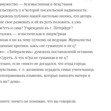
замужество — безсмысленная и безц?льная
тельствуетъ о н?которой писательской надменности:
ровень публики нашей настолько низокъ, что авторъ
іе свое разжевать и ей въ ротъ положить, a ужъ
ум?етъ и сама? Учрежденіе въ г. Петербург?
сталокъ — эгоистическая и лицем?рная
нная и ни къ чему путному не ведущая. Журналистка
ошенные критики, какъ «не гуманную и не ц?
ую». «Либерализмъ» думскихъ постановленій оставимъ
сл?дуетъ. A что м?ра не гуманная и не ц?
ельно, если «никто не догадался, что отцы города
вствами, т. е. желаніемъ оградить семьи учительницъ
непоправимыхъ изъяновъ, которые наносятъ матери и
ъ вн? дома».
ните; ничего не понимаю, что вы говорили.