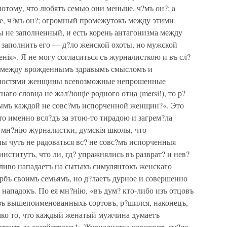
ому, что любятъ семью они меньше, ч?мъ он?; a
е, ч?мъ он?; огромный промежутокъ между этими
 не заполненный, и есть корень антагонизма между
 заполнить его — д?ло женской охоты, но мужской
енія». Я не могу согласиться съ журналисткою и въ сл?
я между врожденнымъ здравымъ смысломъ и
бностями женщины всевозможные непрошенные
наго словца не жал?ющіе родного отца (mersi!), то р?
вымъ каждой не совс?мъ испорченной женщин?«. Это
о именно всл?дъ за этою-то тирадою и загрем?ла
о мн?нію журналистки, думскія школы, что
ы чуть не радоваться вс? не совс?мъ испорченныя
ститутъ, что ли, гд? упражнялись въ разврат? и нев?
ливо нападаетъ на сытыхъ симулянтокъ женскаго
рбъ своимъ семьямъ, но д?лаетъ дурное и совершенно
 нападокъ. По ея мн?нію, «въ дум? кто-либо изъ отцовъ
зъ вышепоименованныхъ сортовъ, р?шился, наконецъ,
ромко то, что каждый женатый мужчина думаетъ
отритъ за хозяйствомъ!» Журналистка черезчуръ см?ло