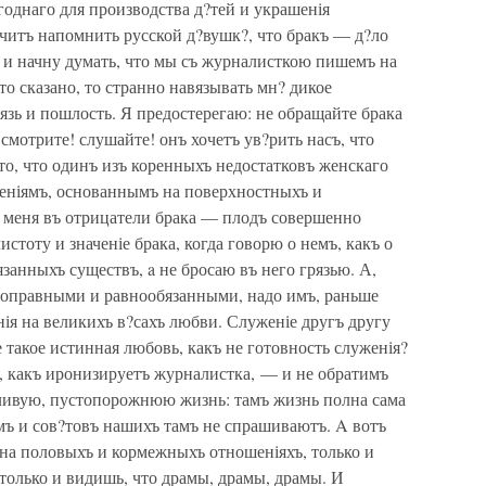
годнаго для производства д?тей и украшенія
начитъ напомнить русской д?вушк?, что бракъ — д?ло
а, и начну думать, что мы съ журналисткою пишемъ на
то сказано, то странно навязывать мн? дикое
грязь и пошлость. Я предостерегаю: не обращайте брака
смотрите! слушайте! онъ хочетъ ув?рить насъ, что
то, что одинъ изъ коренныхъ недостатковъ женскаго
еніямъ, основаннымъ на поверхностныхъ и
 меня въ отрицатели брака — плодъ совершенно
стоту и значеніе брака, когда говорю о немъ, какъ о
занныхъ существъ, a не бросаю въ него грязью. А,
ноправными и равнообязанными, надо имъ, раньше
нія на великихъ в?сахъ любви. Служеніе другъ другу
е такое истинная любовь, какъ не готовность служенія?
», какъ иронизируетъ журналистка, — и не обратимъ
кливую, пустопорожнюю жизнь: тамъ жизнь полна сама
мъ и сов?товъ нашихъ тамъ не спрашиваютъ. A вотъ
 на половыхъ и кормежныхъ отношеніяхъ, только и
 только и видишь, что драмы, драмы, драмы. И