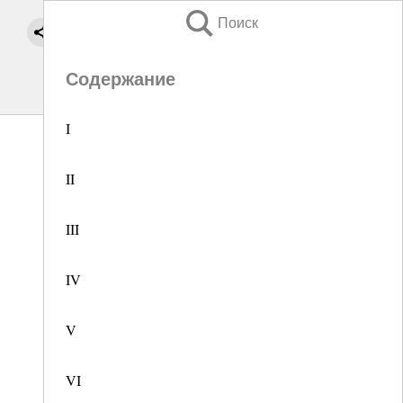
Поиск
Содержание
I
II
III
IV
V
VI