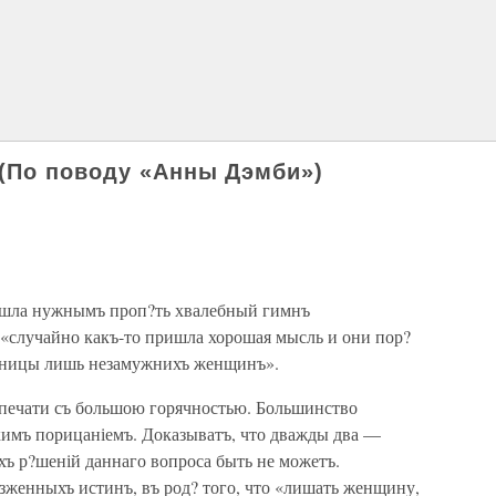
(По поводу «Анны Дэмби»)
нашла нужнымъ проп?ть хвалебный гимнъ
 «случайно какъ-то пришла хорошая мысль и они пор?
ьницы лишь незамужнихъ женщинъ».
 печати съ большою горячностью. Большинство
кимъ порицаніемъ. Доказыватъ, что дважды два —
ухъ р?шеній даннаго вопроса быть не можетъ.
?зженныхъ истинъ, въ род? того, что «лишать женщину,