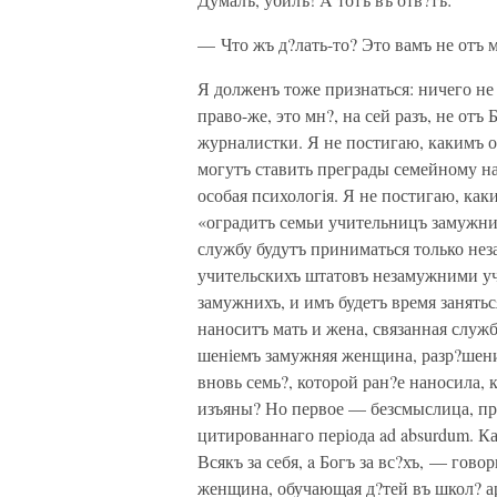
— Что жъ д?лать-то? Это вамъ не отъ ме
Я долженъ тоже признаться: ничего не
право-же, это мн?, на сей разъ, не отъ
журналистки. Я не постигаю, какимъ об
могутъ ставить преграды семейному на
особая психологія. Я не постигаю, ка
«оградитъ семьи учительницъ замужних
службу будутъ приниматься только неза
учительскихъ штатовъ незамужними уч
замужнихъ, и имъ будетъ время занять
наноситъ мать и жена, связанная служб
шеніемъ замужняя женщина, разр?шениа
вновь семь?, которой ран?е наносила,
изъяны? Но первое — безсмыслица, пр
цитированнаго періода ad absurdum. Ка
Всякъ за себя, a Богъ за вс?хъ, — гов
женщина, обучающая д?тей въ школ? ар