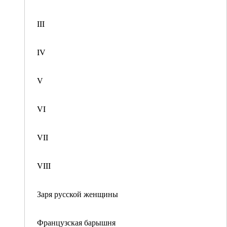
III
IV
V
VI
VII
VIII
Заря русской женщины
Французская барышня