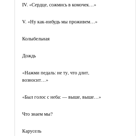
IV. «Сердце, сожмись в комочек…»
V. «Ну как-нибудь мы проживем…»
Колыбельная
Дождь
«Нажми педаль: не ту, что длит,
возносит…»
«Был голос с неба: — выше, выше…»
Что знаем мы?
Карусель