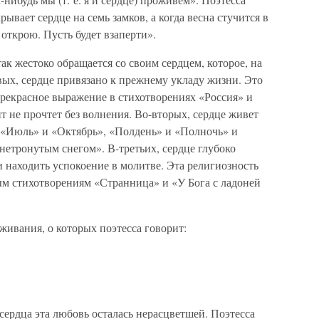
крывает сердце на семь замков, а когда весна стучится в
 открою. Пусть будет взаперти».
ак жестоко обращается со своим сердцем, которое, на
вых, сердце привязано к прежнему укладу жизни. Это
прекрасное выражение в стихотворениях «Россия» и
т не прочтет без волнения. Во-вторых, сердце живет
 «Июль» и «Октябрь», «Полдень» и «Полночь» и
нетронутым снегом». В-третьих, сердце глубоко
и находить успокоение в молитве. Эта религиозность
м стихотворениям «Странница» и «У Бога с ладоней
живания, о которых поэтесса говорит:
ердца эта любовь осталась нерасцветшей. Поэтесса