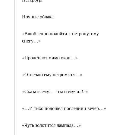
Ночные облака
«Влюбленно подойти к нетронутому
снегу…»
«Пролетают мимо окон…»
«Отвечаю ему негромко я…»
«Сказать ему: — ты измучил!..»
«…И тихо подошел последний вечер…»
«Чуть золотится лампада…»