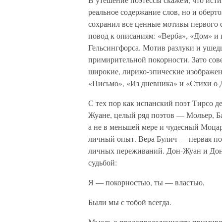
реальное содержание слов, но и обер
сохранил все ценные мотивы первого
повод к описаниям: «Верба», «Дом» и
Гельсингфорса. Мотив разлуки и ушедш
примирительной покорности. Зато сов
широкие, лирико-эпические изображен
«Письмо», «Из дневника» и «Стихи о 
С тех пор как испанский поэт Тирсо д
Жуане, целый ряд поэтов — Мольер, Ба
а не в меньшей мере и чудесный Моцар
личный опыт. Вера Булич — первая по
личных переживаний. Дон-Жуан и Дон
судьбой:
Я — покорностью, ты — властью,
Были мы с тобой всегда.
Мысль о предопределенности примиряе