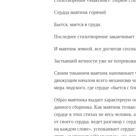
Сердца маятник горячий
Бьется, мается в груди.
Последнее стихотворение заканчивает
И маятник земной, все досчитав сполн
Застывшей вечности уже не потревожи
Своим тиканием маятник напоминает че
движущим началом всего механизма ча
мира людского, где сердце «бьется с б
Образ маятника выдает характерную ос
данного сборника. Как маятник только 
сердце в этих стихах не весь человек, 
от своего сердца, ведет разговор с сер
на каждом слове», успокаивает сердце:
стать» и утешает себя мыслью: «ну, как