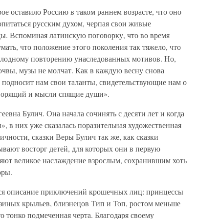
ое оставило Россию в таком раннем возрасте, что оно
опитаться русским духом, черпая свои живые
ды. Вспоминая латинскую поговорку, что во время
ать, что положение этого поколения так тяжело, что
плодному повторению унаследованных мотивов. Но,
очвы, музы не молчат. Как в каждую весну снова
 подносит нам свои таланты, свидетельствующие нам о
творящий и мысли спящие души».
евна Булич. Она начала сочинять с десяти лет и когда
», в них уже сказалась поразительная художественная
ичности, сказки Веры Булич так же, как сказки
ывают восторг детей, для которых они в первую
ляют великое наслаждение взрослым, сохранившим хоть
оры.
тся описание приключений крошечных лиц: принцессы
озиных крыльев, близнецов Тип и Топ, ростом меньше
о тонко подмеченная черта. Благодаря своему