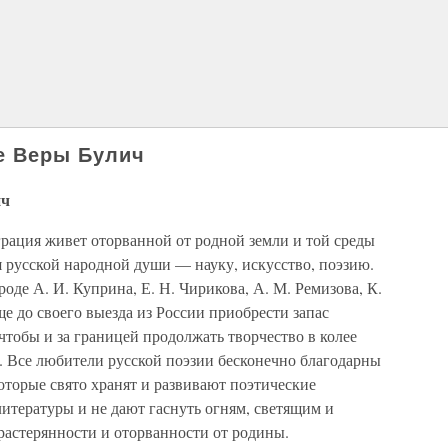
ве Веры Булич
ич
играция живет оторванной от родной земли и той среды
 русской народной души — науку, искусство, поэзию.
оде А. И. Куприна, Е. Н. Чирикова, А. М. Ремизова, К.
ще до своего выезда из России приобрести запас
чтобы и за границей продолжать творчество в колее
 Все любители русской поэзии бесконечно благодарны
оторые свято хранят и развивают поэтические
итературы и не дают гаснуть огням, светящим и
астерянности и оторванности от родины.