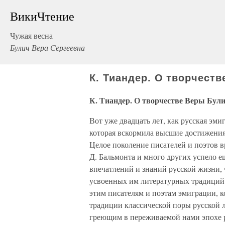
ВикиЧтение
Чужая весна
Булич Вера Сергеевна
К. Тиандер. О творчест
К. Тиандер. О творчестве Веры Бул
Вот уже двадцать лет, как русская эм
которая вскормила высшие достижения
Целое поколение писателей и поэтов вр
Д. Бальмонта и много других успело е
впечатлений и знаний русской жизни, 
усвоенных им литературных традиций.
этим писателям и поэтам эмиграции, к
традиции классической поры русской л
греющим в переживаемой нами эпохе р