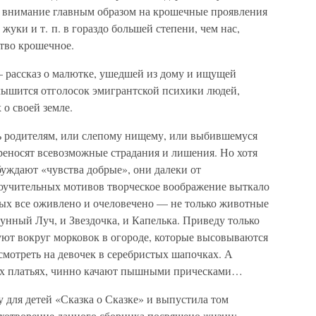
е внимание главным образом на крошечные проявления
жуки и т. п. в гораздо большей степени, чем нас,
тво крошечное.
рассказ о малютке, ушедшей из дому и ищущей
слышится отголосок эмигрантской психики людей,
о своей земле.
чь родителям, или слепому нищему, или выбившемуся
ереносят всевозможные страдания и лишения. Но хотя
уждают «чувства добрые», они далеки от
оучительных мотивов творческое воображение выткало
рых все оживлено и очеловечено — не только животные
унный Луч, и Звездочка, и Капелька. Приведу только
ют вокруг морковок в огороде, которые высовываются
осмотреть на девочек в серебристых шапочках. А
ных платьях, чинно качают пышными прическами…
у для детей «Сказка о Сказке» и выпустила том
хотворение данного сборника посвящено жизни: