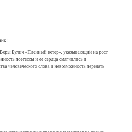
ник!
 Веры Булич «Пленный ветер», указывающий на рост
нность поэтессы и ее сердца смягчились и
тва человеческого слова и невозможность передать
инно художественные творения выражают не только