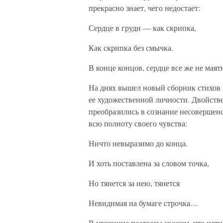
прекрасно знает, чего недостает:
Сердце в груди — как скрипка,
Как скрипка без смычка.
В конце концов, сердце все же не маят
На днях вышел новый сборник стихов
ее художественной личности. Двойстве
преобразились в сознание несовершенс
всю полноту своего чувства:
Ничто невыразимо до конца.
И хоть поставлена за словом точка,
Но тянется за нею, тянется
Невидимая на бумаге строчка…
В утешение поэтессы скажем, что ист