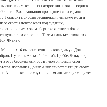
тоны еще не осмысленных настроений. Новый сборник
 сборника. Воспоминания прошедшей жизни дали
 пр. Горизонт природы расширился пейзажем моря и
его счастья повторяется под сурдинку
ершенно новым в этом сборнике являются более
ия душевного состояния. Такими опытами являются
Дон-Жуане».
е Молина в 16-ом веке сочинил свою драму о Дон-
йрон, Пушкин, Алексей Толстой, Граббе, Ленау и др.,
т в этот бессмертный образ перевоплотили свой
этесса, избравшая Донну Анну свидетельницей своих
на Анна — вечные спутники, связанные друг с другом
т поэтессу с разлукой: