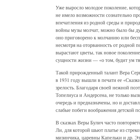
Уже выросло молодое поколение, котор
не имело возможности сознательно пр
впечатления из родной среды и приро
войны музы молчат, можно было бы дум
оно приговорено к молчанию или бес
несмотря на оторванность от родной п
вырастают цветы, так новое поколение
сущности жизни — «о том, будит ум 
Такой прирожденный талант Вера Серге
в 1931 году вышли в печати ее «Сказки
зрелость. Благодаря своей нежной поэт
Топелиуса и Андерсена, не только выз
очередь и предназначены, но и достав
слабые побеги воображения детской п
В сказках Веры Булич часто повторяе
Ли, для которой шьют платье из стрек
мизинчика, царевны Капельки и др. Эт