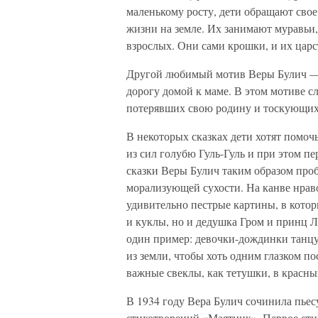
маленькому росту, дети обращают сво
жизни на земле. Их занимают муравьи, 
взрослых. Они сами крошки, и их царс
Другой любимый мотив Веры Булич — 
дорогу домой к маме. В этом мотиве 
потерявших свою родину и тоскующих 
В некоторых сказках дети хотят помо
из сил голубю Гуль-Гуль и при этом п
сказки Веры Булич таким образом проб
морализующей сухости. На канве нрав
удивительно пестрые картины, в кото
и куклы, но и дедушка Гром и принц Л
один пример: девочки-дождинки танцу
из земли, чтобы хоть одним глазком п
важные свеклы, как тетушки, в крас
В 1934 году Вера Булич сочинила пьес
стихотворений «Маятник». Первое сти