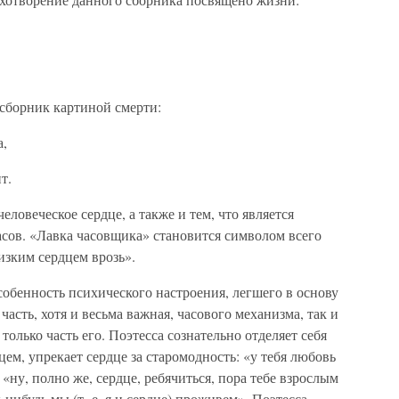
 сборник картиной смерти:
а,
т.
ловеческое сердце, а также и тем, что является
сов. «Лавка часовщика» становится символом всего
лизким сердцем врозь».
обенность психического настроения, легшего в основу
часть, хотя и весьма важная, часового механизма, так и
а только часть его. Поэтесса сознательно отделяет себя
дцем, упрекает сердце за старомодность: «у тебя любовь
 «ну, полно же, сердце, ребячиться, пора тебе взрослым
-нибудь мы (т. е. я и сердце) проживем». Поэтесса