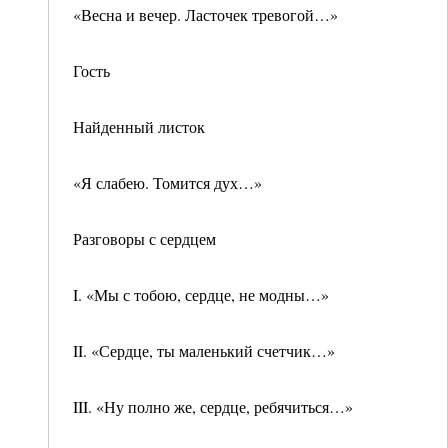
«Весна и вечер. Ласточек тревогой…»
Гость
Найденный листок
«Я слабею. Томится дух…»
Разговоры с сердцем
I. «Мы с тобою, сердце, не модны…»
II. «Сердце, ты маленький счетчик…»
III. «Ну полно же, сердце, ребячиться…»