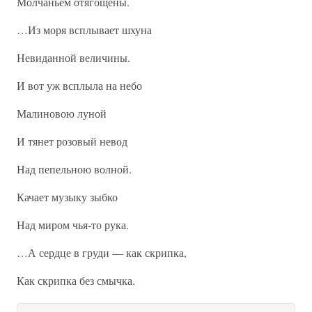
Молчаньем отягощены.
…Из моря всплывает шхуна
Невиданной величины.
И вот уж всплыла на небо
Малиновою луной
И тянет розовый невод
Над пепельною волной.
Качает музыку зыбко
Над миром чья-то рука.
…А сердце в груди — как скрипка,
Как скрипка без смычка.