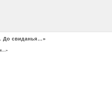
о. До свиданья…»
ья…»