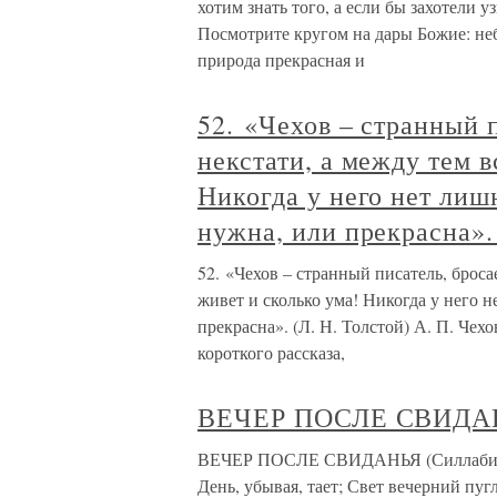
хотим знать того, а если бы захотели уз
Посмотрите кругом на дары Божие: неб
природа прекрасная и
52. «Чехов – странный п
некстати, а между тем в
Никогда у него нет лиш
нужна, или прекрасна». 
52. «Чехов – странный писатель, бросае
живет и сколько ума! Никогда у него 
прекрасна». (Л. Н. Толстой) А. П. Чех
короткого рассказа,
ВЕЧЕР ПОСЛЕ СВИДАНЬ
ВЕЧЕР ПОСЛЕ СВИДАНЬЯ (Силлабическ
День, убывая, тает; Свет вечерний пу