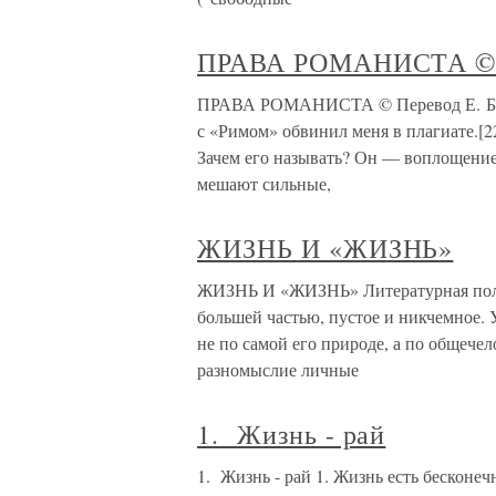
ПРАВА РОМАНИСТА © 
ПРАВА РОМАНИСТА © Перевод Е. БИР
с «Римом» обвинил меня в плагиате.[2
Зачем его называть? Он — воплощение 
мешают сильные,
ЖИЗНЬ И «ЖИЗНЬ»
ЖИЗНЬ И «ЖИЗНЬ» Литературная полем
большей частью, пустое и никчемное.
не по самой его природе, а по общечел
разномыслие личные
1. Жизнь - рай
1. Жизнь - рай 1. Жизнь есть бесконечн