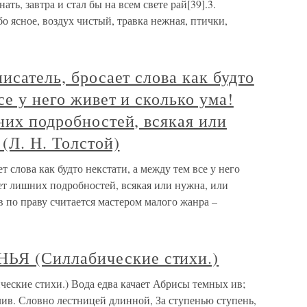
нать, завтра и стал бы на всем свете рай[39].3.
о ясное, воздух чистый, травка нежная, птички,
исатель, бросает слова как будто
се у него живет и сколько ума!
них подробностей, всякая или
(Л. Н. Толстой)
т слова как будто некстати, а между тем все у него
нет лишних подробностей, всякая или нужна, или
ов по праву считается мастером малого жанра –
Я (Силлабические стихи.)
ие стихи.) Вода едва качает Абрисы темных ив;
глив. Словно лестницей длинной, За ступенью ступень,