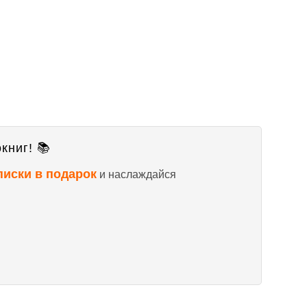
книг! 📚
писки в подарок
и наслаждайся