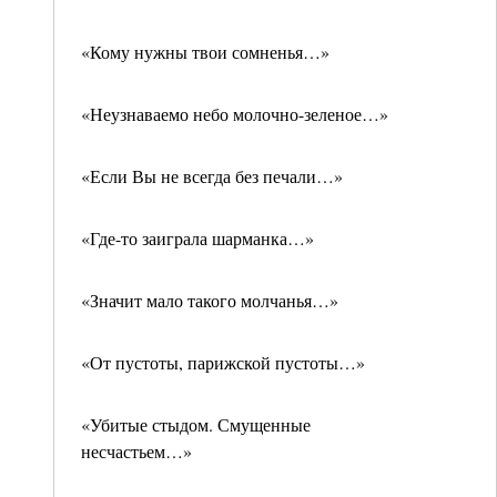
«Кому нужны твои сомненья…»
«Неузнаваемо небо молочно-зеленое…»
«Если Вы не всегда без печали…»
«Где-то заиграла шарманка…»
«Значит мало такого молчанья…»
«От пустоты, парижской пустоты…»
«Убитые стыдом. Смущенные
несчастьем…»