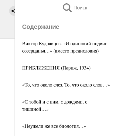
Поиск
Содержание
Виктор Кудрявцев. «И одинокий подвиг
созерцанья…» (вместо предисловия)
ПРИБЛИЖЕНИЯ (Париж, 1934)
«То, что около слез. То, что около слов…»
«С тобой и с ним, с дождями, с
тишиной…»
«Неужели же все биология…»