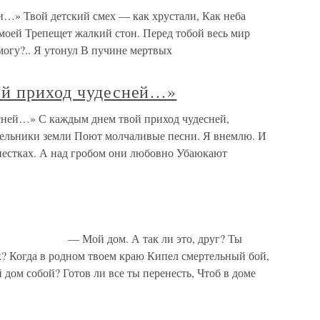
и…» Твой детский смех — как хрустали, Как неба
моей Трепещет жалкий стон. Перед тобой весь мир
могу?.. Я утонул В пучине мертвых
ой приход чудесней…»
сней…» С каждым днем твой приход чудесней,
сельники земли Поют молчаливые песни. Я внемлю. И
пестках. А над гробом они любовно Убаюкают
 — Мой дом. А так ли это, друг? Ты
к? Когда в родном твоем краю Кипел смертельный бой,
дом собой? Готов ли все ты перенесть, Чтоб в доме