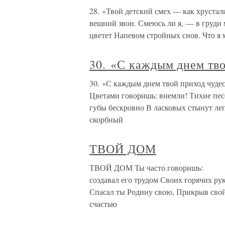
28. «Твой детский смех — как хрустал
вешний звон. Смеюсь ли я, — в груди 
цветет Напевом стройных снов. Что я 
30. «С каждым днем тв
30. «С каждым днем твой приход чуде
Цветами говоришь: внемли! Тихие пе
губы бескровно В ласковых стынут ле
скорбный
ТВОЙ ДОМ
ТВОЙ ДОМ Ты часто говоришь:
создавал его трудом Своих горячих ру
Спасал ты Родину свою, Прикрыв свой 
счастью