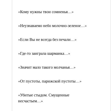
«Кому нужны твои сомненья…»
«Неузнаваемо небо молочно-зеленое…»
«Если Вы не всегда без печали…»
«Где-то заиграла шарманка…»
«Значит мало такого молчанья…»
«От пустоты, парижской пустоты…»
«Убитые стыдом. Смущенные
несчастьем…»