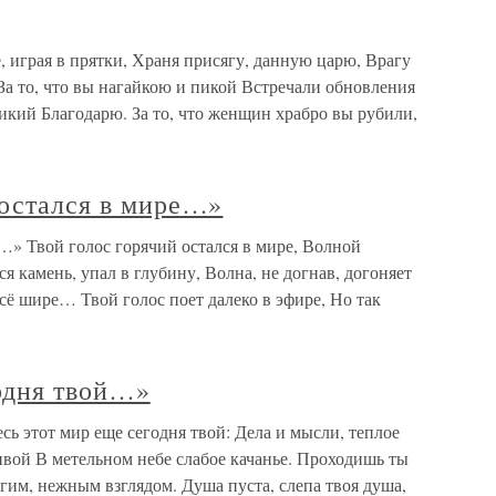
е, играя в прятки, Храня присягу, данную царю, Врагу
 За то, что вы нагайкою и пикой Встречали обновления
 дикий Благодарю. За то, что женщин храбро вы рубили,
 остался в мире…»
е…» Твой голос горячий остался в мире, Волной
 камень, упал в глубину, Волна, не догнав, догоняет
всё шире… Твой голос поет далеко в эфире, Но так
годня твой…»
сь этот мир еще сегодня твой: Дела и мысли, теплое
ивой В метельном небе слабое качанье. Проходишь ты
лгим, нежным взглядом. Душа пуста, слепа твоя душа,