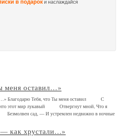
писки в подарок
и наслаждайся
Ты меня оставил…»
вил…» Благодарю Тебя, что Ты меня оставил С
х, что этот мир лукавый Отвергнут мной, Что я
 Безмолвен сад, — И устремлен недвижно в ночные
х — как хрустали…»