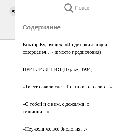
Поиск
Содержание
Виктор Кудрявцев. «И одинокий подвиг
созерцанья…» (вместо предисловия)
ПРИБЛИЖЕНИЯ (Париж, 1934)
«То, что около слез. То, что около слов…»
«С тобой и с ним, с дождями, с
тишиной…»
«Неужели же все биология…»