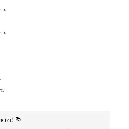
го,
го,
…
ить
книг! 📚