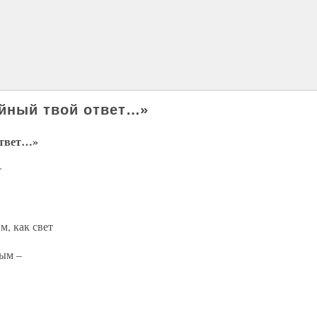
айный твой ответ…»
ответ…»
т
м, как свет
ным –