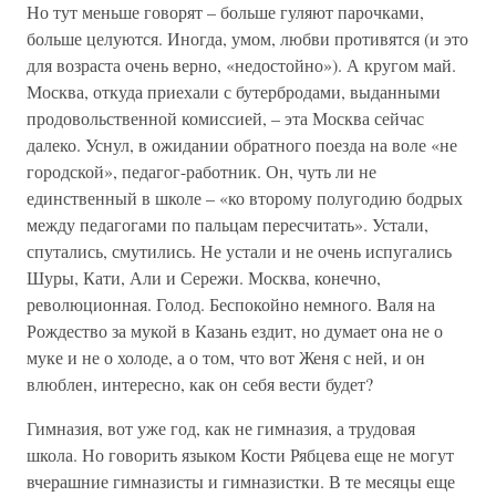
Но тут меньше говорят – больше гуляют парочками,
больше целуются. Иногда, умом, любви противятся (и это
для возраста очень верно, «недостойно»). А кругом май.
Москва, откуда приехали с бутербродами, выданными
продовольственной комиссией, – эта Москва сейчас
далеко. Уснул, в ожидании обратного поезда на воле «не
городской», педагог-работник. Он, чуть ли не
единственный в школе – «ко второму полугодию бодрых
между педагогами по пальцам пересчитать». Устали,
спутались, смутились. Не устали и не очень испугались
Шуры, Кати, Али и Сережи. Москва, конечно,
революционная. Голод. Беспокойно немного. Валя на
Рождество за мукой в Казань ездит, но думает она не о
муке и не о холоде, а о том, что вот Женя с ней, и он
влюблен, интересно, как он себя вести будет?
Гимназия, вот уже год, как не гимназия, а трудовая
школа. Но говорить языком Кости Рябцева еще не могут
вчерашние гимназисты и гимназистки. В те месяцы еще