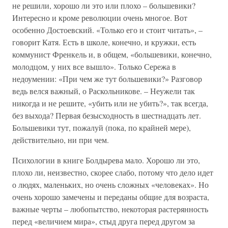
не решили, хорошо ли это или плохо – большевики?
Интересно и кроме революции очень многое. Вот
особенно Достоевский. «Только его и стоит читать», –
говорит Катя. Есть в школе, конечно, и кружки, есть
коммунист Френкель и, в общем, «большевики, конечно,
молодцом, у них все вышло». Только Сережа в
недоумении: «При чем же тут большевики?» Разговор
ведь велся важный, о Раскольникове. – Неужели так
никогда и не решите, «убить или не убить?», так всегда,
без выхода? Первая безысходность в шестнадцать лет.
Большевики тут, пожалуй (пока, по крайней мере),
действительно, ни при чем.
Психологии в книге Болдырева мало. Хорошо ли это,
плохо ли, неизвестно, скорее слабо, потому что дело идет
о людях, маленьких, но очень сложных «человеках». Но
очень хорошо замечены и переданы общие для возраста,
важные черты – любопытство, некоторая растерянность
перед «величием мира», стыд друга перед другом за