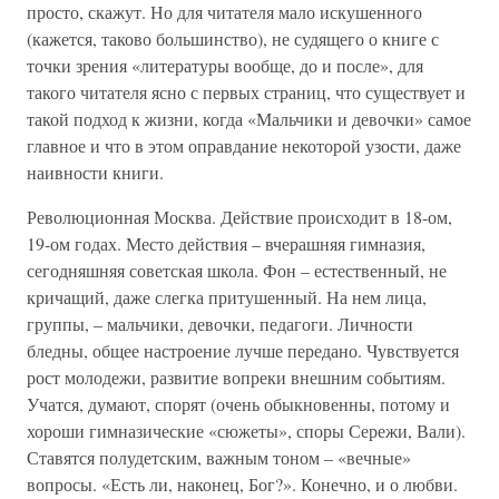
просто, скажут. Но для читателя мало искушенного
(кажется, таково большинство), не судящего о книге с
точки зрения «литературы вообще, до и после», для
такого читателя ясно с первых страниц, что существует и
такой подход к жизни, когда «Мальчики и девочки» самое
главное и что в этом оправдание некоторой узости, даже
наивности книги.
Революционная Москва. Действие происходит в 18-ом,
19-ом годах. Место действия – вчерашняя гимназия,
сегодняшняя советская школа. Фон – естественный, не
кричащий, даже слегка притушенный. На нем лица,
группы, – мальчики, девочки, педагоги. Личности
бледны, общее настроение лучше передано. Чувствуется
рост молодежи, развитие вопреки внешним событиям.
Учатся, думают, спорят (очень обыкновенны, потому и
хороши гимназические «сюжеты», споры Сережи, Вали).
Ставятся полудетским, важным тоном – «вечные»
вопросы. «Есть ли, наконец, Бог?». Конечно, и о любви.