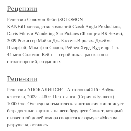
Рецензии
Рецензии Соломон Кейн (SOLOMON
KANE)Производство компаний Czech Anglo Productions,
Davis-Films и Wandering Star Pictures (Франция-ВБ-Чехия),
2009.Режиссер Майкл Дж. Бассетт.В ролях: Джеймс
Пьюрфой, Макс фон Сюдов, Рейчел Херд-Вуд и др. 1 ч.
44 мин.Соломон Кейн — герой цикла рассказов и
стихотворений, созданных
Рецензии
Рецензии АПОКАЛИПСИС. АнтологияСПб.: Азбука-
классика, 2009. - 480с. Пер. с англ. (Серия «Лучшее»).
10000 экз.Очередная тематическая антология живописует
безрадостные картины нашего будущего.Сюжет, который
с известной долей юмора сводится к формуле «Москва
разрушена, осталось