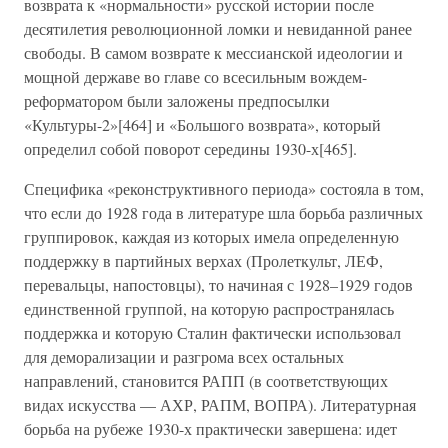
возврата к «нормальности» русской истории после
десятилетия революционной ломки и невиданной ранее
свободы. В самом возврате к мессианской идеологии и
мощной державе во главе со всесильным вождем-
реформатором были заложены предпосылки
«Культуры-2»[464] и «Большого возврата», который
определил собой поворот середины 1930-х[465].
Специфика «реконструктивного периода» состояла в том,
что если до 1928 года в литературе шла борьба различных
группировок, каждая из которых имела определенную
поддержку в партийных верхах (Пролеткульт, ЛЕФ,
перевальцы, напостовцы), то начиная с 1928–1929 годов
единственной группой, на которую распространялась
поддержка и которую Сталин фактически использовал
для деморализации и разгрома всех остальных
направлений, становится РАПП (в соответствующих
видах искусства — АХР, РАПМ, ВОПРА). Литературная
борьба на рубеже 1930-х практически завершена: идет