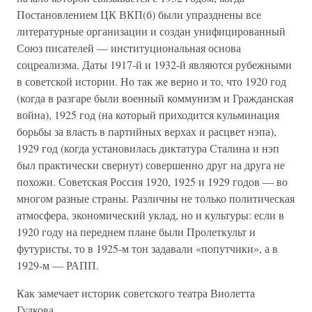
Постановлением ЦК ВКП(б) были упразднены все
литературные организации и создан унифицированный
Союз писателей — институциональная основа
соцреализма. Даты 1917-й и 1932-й являются рубежными
в советской истории. Но так же верно и то, что 1920 год
(когда в разгаре были военный коммунизм и Гражданская
война), 1925 год (на который приходится кульминация
борьбы за власть в партийных верхах и расцвет нэпа),
1929 год (когда установилась диктатура Сталина и нэп
был практически свернут) совершенно друг на друга не
похожи. Советская Россия 1920, 1925 и 1929 годов — во
многом разные страны. Различны не только политическая
атмосфера, экономический уклад, но и культуры: если в
1920 году на переднем плане были Пролеткульт и
футуристы, то в 1925-м тон задавали «попутчики», а в
1929-м — РАПП.
Как замечает историк советского театра Виолетта
Гудкова,