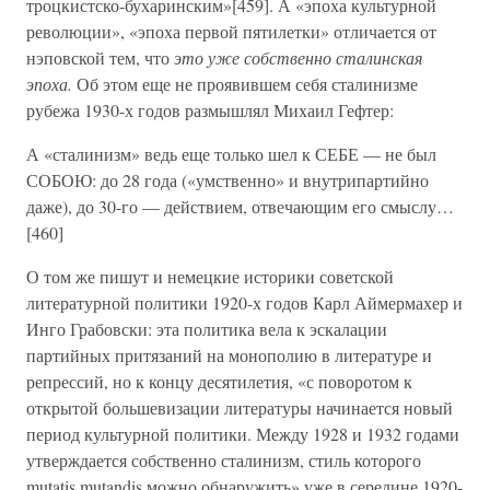
троцкистско-бухаринским»[459]. А «эпоха культурной
революции», «эпоха первой пятилетки» отличается от
нэповской тем, что
это уже собственно сталинская
эпоха.
Об этом еще не проявившем себя сталинизме
рубежа 1930-х годов размышлял Михаил Гефтер:
А «сталинизм» ведь еще только шел к СЕБЕ — не был
СОБОЮ: до 28 года («умственно» и внутрипартийно
даже), до 30-го — действием, отвечающим его смыслу…
[460]
О том же пишут и немецкие историки советской
литературной политики 1920-х годов Карл Аймермахер и
Инго Грабовски: эта политика вела к эскалации
партийных притязаний на монополию в литературе и
репрессий, но к концу десятилетия, «с поворотом к
открытой большевизации литературы начинается новый
период культурной политики. Между 1928 и 1932 годами
утверждается собственно сталинизм, стиль которого
mutatis mutandis можно обнаружить» уже в середине 1920-