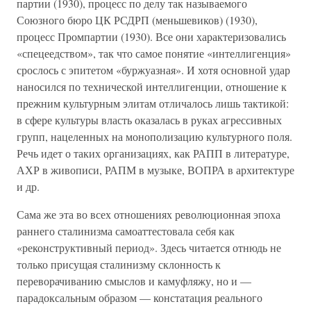
партии (1930), процесс по делу так называемого
Союзного бюро ЦК РСДРП (меньшевиков) (1930),
процесс Промпартии (1930). Все они характеризовались
«спецеедством», так что самое понятие «интеллигенция»
срослось с эпитетом «буржуазная». И хотя основной удар
наносился по технической интеллигенции, отношение к
прежним культурным элитам отличалось лишь тактикой:
в сфере культуры власть оказалась в руках агрессивных
групп, нацеленных на монополизацию культурного поля.
Речь идет о таких организациях, как РАПП в литературе,
АХР в живописи, РАПМ в музыке, ВОПРА в архитектуре
и др.
Сама же эта во всех отношениях революционная эпоха
раннего сталинизма самоаттестовала себя как
«реконструктивный период». Здесь читается отнюдь не
только присущая сталинизму склонность к
переворачиванию смыслов и камуфляжу, но и —
парадоксальным образом — констатация реального