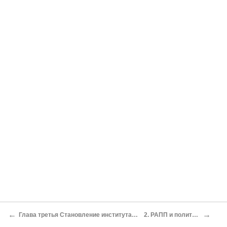
←
→
Глава третья Становление института советской литературной критики в эпоху культурной революции: 1928–1932
2. РАПП и политическая инструментализация критики