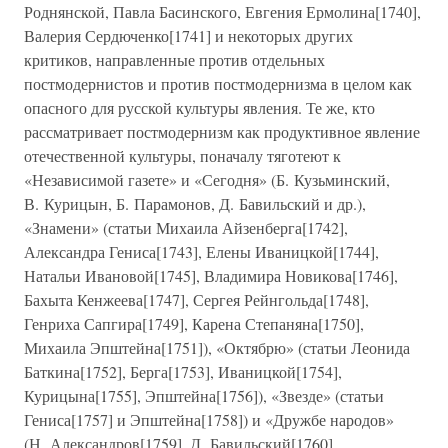
Роднянской, Павла Басинского, Евгения Ермолина[1740],
Валерия Сердюченко[1741] и некоторых других
критиков, направленные против отдельных
постмодернистов и против постмодернизма в целом как
опасного для русской культуры явления. Те же, кто
рассматривает постмодернизм как продуктивное явление
отечественной культуры, поначалу тяготеют к
«Независимой газете» и «Сегодня» (Б. Кузьминский,
В. Курицын, Б. Парамонов, Д. Бавильский и др.),
«Знамени» (статьи Михаила Айзенберга[1742],
Александра Гениса[1743], Елены Иваницкой[1744],
Натальи Ивановой[1745], Владимира Новикова[1746],
Бахыта Кенжеева[1747], Сергея Рейнгольда[1748],
Генриха Сапгира[1749], Карена Степаняна[1750],
Михаила Эпштейна[1751]), «Октябрю» (статьи Леонида
Баткина[1752], Берга[1753], Иваницкой[1754],
Курицына[1755], Эпштейна[1756]), «Звезде» (статьи
Гениса[1757] и Эпштейна[1758]) и «Дружбе народов»
(Н. Александров[1759], Д. Бавильский[1760],