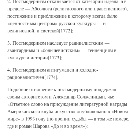
2. Постмодернизм отказывается от категории идеала, а в
пределе — Абсолюта (религиозного или нравственного),
постижение и приближение к которому всегда было
«ценностным центром» русской культуры — и
религиозной, и светской[1772];
3. Постмодернизм наследует радикалистским —
авангардным и «большевистским» — тенденциям в
культуре и истории[1773];
4. Постмодернизм антигуманен и холодно-
рационалистичен[1774].
Подобное отношение к постмодернизму поддержал
своим авторитетом и Александр Солженицын, чье
«Ответное слово на присуждение литературной награды
Американского клуба искусств» опубликовано в «Новом
мире» в 1993 году (по иронии судьбы — в том же номере,
где и роман Шарова «До и во время»):