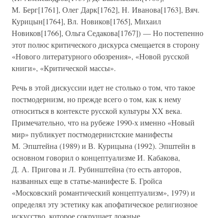
М. Берг[1761], Олег Дарк[1762], Н. Иванова[1763], Вяч.
Курицын[1764], Вл. Новиков[1765], Михаил
Новиков[1766], Ольга Седакова[1767]) — Но постепенно
этот полюс критического дискурса смещается в сторону
«Нового литературного обозрения», «Новой русской
книги», «Критической массы».
Речь в этой дискуссии идет не столько о том, что такое
постмодернизм, но прежде всего о том, как к нему
относиться в контексте русской культуры XX века.
Примечательно, что на рубеже 1990-х именно «Новый
мир» публикует постмодернистские манифесты
М. Эпштейна (1989) и В. Курицына (1992). Эпштейн в
основном говорил о концептуализме И. Кабакова,
Д. А. Пригова и Л. Рубинштейна (то есть авторов,
названных еще в статье-манифесте Б. Гройса
«Московский романтический концептуализм», 1979) и
определял эту эстетику как апофатическое религиозное
искусство, которое сокрушает ложные