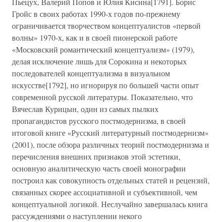
Пьецух, Валерий Попов и Юлия Кисина[1791]. Борис
Гройс в своих работах 1990-х годов по-прежнему
ограничивается творчеством концептуалистов «первой
волны» 1970-х, как и в своей пионерской работе
«Московский романтический концептуализм» (1979),
делая исключение лишь для Сорокина и некоторых
последователей концептуализма в визуальном
искусстве[1792], но игнорируя по большей части опыт
современной русской литературы. Показательно, что
Вячеслав Курицын, один из самых пылких
пропагандистов русского постмодернизма, в своей
итоговой книге «Русский литературный постмодернизм»
(2001), после обзора различных теорий постмодернизма и
перечисления внешних признаков этой эстетики,
основную аналитическую часть своей монографии
построил как совокупность отдельных статей и рецензий,
связанных скорее ассоциативной и субъективной, чем
концептуальной логикой. Неслучайно завершалась книга
рассуждениями о наступлении некого