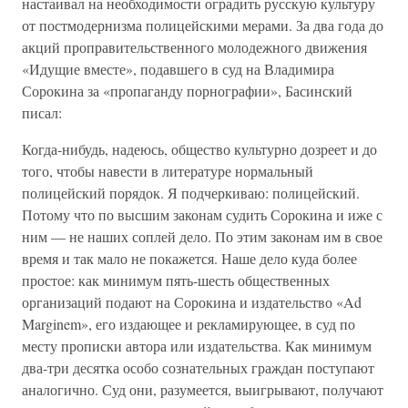
настаивал на необходимости оградить русскую культуру
от постмодернизма полицейскими мерами. За два года до
акций проправительственного молодежного движения
«Идущие вместе», подавшего в суд на Владимира
Сорокина за «пропаганду порнографии», Басинский
писал:
Когда-нибудь, надеюсь, общество культурно дозреет и до
того, чтобы навести в литературе нормальный
полицейский порядок. Я подчеркиваю: полицейский.
Потому что по высшим законам судить Сорокина и иже с
ним — не наших соплей дело. По этим законам им в свое
время и так мало не покажется. Наше дело куда более
простое: как минимум пять-шесть общественных
организаций подают на Сорокина и издательство «Ad
Marginem», его издающее и рекламирующее, в суд по
месту прописки автора или издательства. Как минимум
два-три десятка особо сознательных граждан поступают
аналогично. Суд они, разумеется, выигрывают, получают