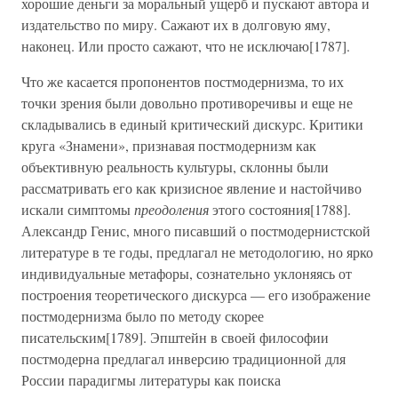
хорошие деньги за моральный ущерб и пускают автора и
издательство по миру. Сажают их в долговую яму,
наконец. Или просто сажают, что не исключаю[1787].
Что же касается пропонентов постмодернизма, то их
точки зрения были довольно противоречивы и еще не
складывались в единый критический дискурс. Критики
круга «Знамени», признавая постмодернизм как
объективную реальность культуры, склонны были
рассматривать его как кризисное явление и настойчиво
искали симптомы
преодоления
этого состояния[1788].
Александр Генис, много писавший о постмодернистской
литературе в те годы, предлагал не методологию, но ярко
индивидуальные метафоры, сознательно уклоняясь от
построения теоретического дискурса — его изображение
постмодернизма было по методу скорее
писательским[1789]. Эпштейн в своей философии
постмодерна предлагал инверсию традиционной для
России парадигмы литературы как поиска