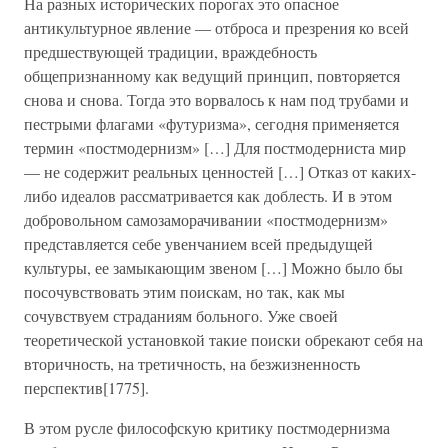
На разных исторических порогах это опасное
антикультурное явление — отброса и презрения ко всей
предшествующей традиции, враждебность
общепризнанному как ведущий принцип, повторяется
снова и снова. Тогда это ворвалось к нам под трубами и
пестрыми флагами «футуризма», сегодня применяется
термин «постмодернизм» […] Для постмодерниста мир
— не содержит реальных ценностей […] Отказ от каких-
либо идеалов рассматривается как доблесть. И в этом
добровольном самозаморачивании «постмодернизм»
представляется себе увенчанием всей предыдущей
культуры, ее замыкающим звеном […] Можно было бы
посочувствовать этим поискам, но так, как мы
сочувствуем страданиям больного. Уже своей
теоретической установкой такие поиски обрекают себя на
вторичность, на третичность, на безжизненность
перспектив[1775].
В этом русле философскую критику постмодернизма