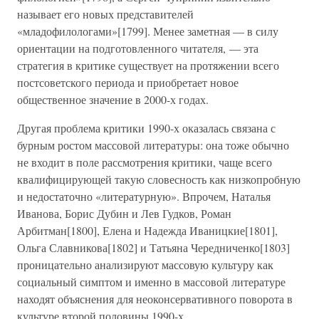
называет его новых представителей
«младофилологами»[1799]. Менее заметная — в силу
ориентации на подготовленного читателя, — эта
стратегия в критике существует на протяжении всего
постсоветского периода и приобретает новое
общественное значение в 2000-х годах.
Другая проблема критики 1990-х оказалась связана с
бурным ростом массовой литературы: она тоже обычно
не входит в поле рассмотрения критики, чаще всего
квалифицирующей такую словесность как низкопробную
и недостаточно «литературную». Впрочем, Наталья
Иванова, Борис Дубин и Лев Гудков, Роман
Арбитман[1800], Елена и Надежда Иваницкие[1801],
Ольга Славникова[1802] и Татьяна Чередниченко[1803]
проницательно анализируют массовую культуру как
социальный симптом и именно в массовой литературе
находят объяснения для неоконсервативного поворота в
культуре второй половины 1990-х.