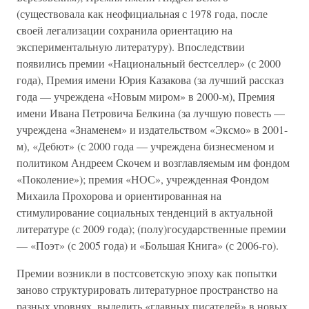
(существовала как неофициальная с 1978 года, после
своей легализации сохранила ориентацию на
экспериментальную литературу). Впоследствии
появились премии «Национальный бестселлер» (с 2000
года), Премия имени Юрия Казакова (за лучший рассказ
года — учреждена «Новым миром» в 2000-м), Премия
имени Ивана Петровича Белкина (за лучшую повесть —
учреждена «Знаменем» и издательством «Эксмо» в 2001-
м), «Дебют» (с 2000 года — учреждена бизнесменом и
политиком Андреем Скочем и возглавляемым им фондом
«Поколение»); премия «НОС», учрежденная Фондом
Михаила Прохорова и ориентированная на
стимулирование социальных тенденций в актуальной
литературе (с 2009 года); (полу)государственные премии
— «Поэт» (с 2005 года) и «Большая Книга» (с 2006-го).
Премии возникли в постсоветскую эпоху как попытки
заново структурировать литературное пространство на
разных уровнях, выделить «главных писателей» в новых