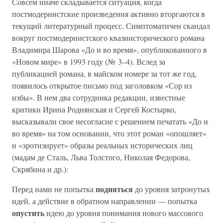
Совсем иначе складывается ситуация, когда
постмодернистские произведения активно вторгаются в
текущий литературный процесс. Симптоматичен скандал
вокруг постмодернистского квазиисторического романа
Владимира Шарова «До и во время», опубликованного в
«Новом мире» в 1993 году (№ 3–4). Вслед за
публикацией романа, в майском номере за тот же год,
появилось открытое письмо под заголовком «Сор из
избы». В нем два сотрудника редакции, известные
критики Ирина Роднянская и Сергей Костырко,
высказывали свое несогласие с решением печатать «До и
во время» на том основании, что этот роман «опошляет»
и «эротизирует» образы реальных исторических лиц
(мадам де Сталь, Льва Толстого, Николая Федорова,
Скрябина и др.):
подняться
Перед нами не попытка
до уровня затронутых
идей, а действие в обратном направлении — попытка
опустить
идею до уровня понимания нового массового