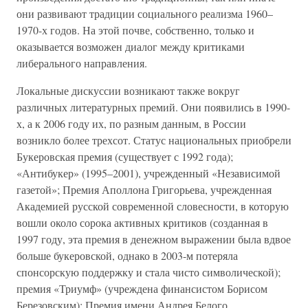
они развивают традиции социального реализма 1960–
1970-х годов. На этой почве, собственно, только и
оказывается возможен диалог между критиками
либерального направления.
Локальные дискуссии возникают также вокруг
различных литературных премий. Они появились в 1990-
х, а к 2006 году их, по разным данным, в России
возникло более трехсот. Статус национальных приобрели
Букеровская премия (существует с 1992 года);
«Антибукер» (1995–2001), учрежденный «Независимой
газетой»; Премия Аполлона Григорьева, учрежденная
Академией русской современной словесности, в которую
вошли около сорока активных критиков (созданная в
1997 году, эта премия в денежном выражении была вдвое
больше букеровской, однако в 2003-м потеряла
спонсорскую поддержку и стала чисто символической);
премия «Триумф» (учреждена финансистом Борисом
Березовским); Премия имени Андрея Белого