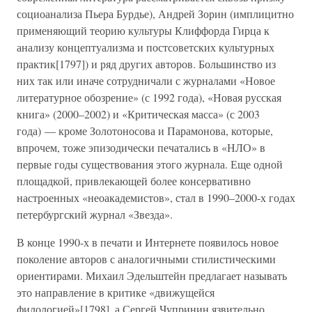
социоанализа Пьера Бурдье), Андрей Зорин (имплицитно
применяющий теорию культуры Клиффорда Гирца к
анализу концептуализма и постсоветских культурных
практик[1797]) и ряд других авторов. Большинство из
них так или иначе сотрудничали с журналами «Новое
литературное обозрение» (с 1992 года), «Новая русская
книга» (2000–2002) и «Критическая масса» (с 2003
года) — кроме Золотоносова и Парамонова, которые,
впрочем, тоже эпизодически печатались в «НЛО» в
первые годы существования этого журнала. Еще одной
площадкой, привлекающей более консервативно
настроенных «неоакадемистов», стал в 1990–2000-х годах
петербургский журнал «Звезда».
В конце 1990-х в печати и Интернете появилось новое
поколение авторов с аналогичными стилистическими
ориентирами. Михаил Эдельштейн предлагает называть
это направление в критике «движущейся
филологией»[1798], а Сергей Чупринин язвительно