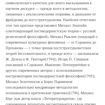
символического капитала для своего высказывания в
научном дискурсе — прежде всего в методологиях,
связанных с неклассическими теориями, в диапазоне от
фрейдизма до постструктурализма. Наиболее отчетливо
этот тип критики представляют Михаил Эпштейн
(синтезирующий постмодернистскую теорию с русской
религиозной философией), Михаил Рыклин (пишущий о
современных культурных феноменах — от Сорокина до
Проханова — с точки зрения постструктуралистских
теорий бессознательного, и прежде всего — шизоанализа
Ж. Делеза и Ф. Гваттари[1794]), Игорь П. Смирнов
(писавший о Сорокине, Мамлееве, Пепперштейне и
других современных авторах с использованием
инструментария постмодернистской философии[1795]),
Михаил Золотоносов и Борис Парамонов
(последовательно внедряющие методологию
психоанализа в критические практики)[1796], Михаил
Берг (как автор книги «Литературократия», где
современная литература рассматривается сквозь призму