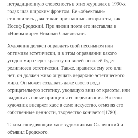
нетрадиционную словесность в этих журналах в 1990-х
годах шла широким фронтом. Ее «объектами»
становились даже такие признанные авторитеты, как
Иосиф Бродский. При жизни поэта его наставлял в
«Новом мире» Николай Славянский:
Художник должен оправдать свой пессимизм или
оптимизм эстетически, и в этом оправдании какого
угодно мира через красоту он волей-неволей будет
религиозен эстетически. Также, нравится ему это или
нет, он должен живо ощущать иерархию эстетического
мира. Он может создавать даже своего рода
отрицательную эстетику, уводящую вниз от красоты, или
выдвигать новые принципы ее переживания. Но если
художник внедряет хаос в само искусство, отменяя его
собственные ценности, творчество кончается[1780].
Таким «внедряющим хаос художником» Славянский и
объявил Бродского.