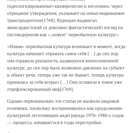
(идеологизированные) квазирелигии и негативно, через
отрицание утверждения, указывает на невыговариваемое
трансцендентное[1768]. Курицын выдвигал
авангардистский (и довольно фантастический) взгляд на
постмодернизм как «„новую“ первобытную культуру»:
«Новая» первобытная культура возникает в момент, когда
культура начинает отражать самое себя […] до сих пор
она отражала реальность, казавшуюся внеположенной
культуре, до сих пор было возможно давление на субъект
и объект речи, теперь уже так не бывает, теперь культура
принялась за себя всерьез […] Она оставила в покое уже
отрефлексированный мир[1769].
Однако первоначально эти статьи не вызвали широкой
полемики, поскольку воспринимались как продолжение
культурной легитимации андеграунда 1970–1980-х годов
— процесса, начавшегося в годы перестройки.