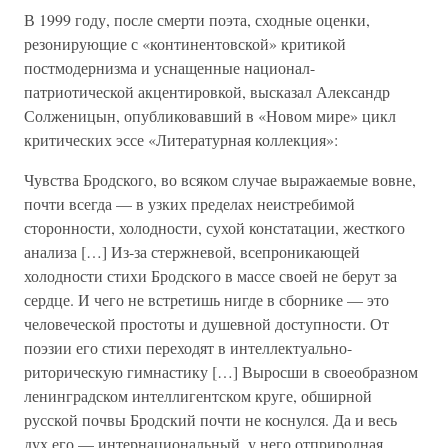
В 1999 году, после смерти поэта, сходные оценки,
резонирующие с «континентовской» критикой
постмодернизма и уснащенные национал-
патриотической акцентировкой, высказал Александр
Солженицын, опубликовавший в «Новом мире» цикл
критических эссе «Литературная коллекция»:
Чувства Бродского, во всяком случае выражаемые вовне,
почти всегда — в узких пределах неистребимой
сторонности, холодности, сухой констатации, жесткого
анализа […] Из-за стержневой, всепроникающей
холодности стихи Бродского в массе своей не берут за
сердце. И чего не встретишь нигде в сборнике — это
человеческой простоты и душевной доступности. От
поэзии его стихи переходят в интеллектуально-
риторическую гимнастику […] Выросши в своеобразном
ленинградском интеллигентском круге, обширной
русской почвы Бродский почти не коснулся. Да и весь
дух его — интернациональный, у него отприродная