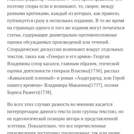
поэтому споры если и возникают, то, скорее, между
разными критиками, каждый из которых, как правило,
публикуется сразу в нескольких изданиях. В то же время
на страницах одного и того же издания могут печататься
статьи, содержащие диаметрально противоположные
оценки обсуждаемых произведений или течений.
Спорадические дискуссии возникают вокруг отдельных
текстов, таких как «Генерал и его армия» Георгия
Владимова (спор касался, главным образом, этической
оценки деятельности генерала Власова)[1736], рассказ
«Кавказский пленный» и роман «Андеграунд, или Герой
нашего времени» Владимира Маканина[1737], поэзия
Бориса Рыжего[1738].
Во всех этих случаях разность во мнениях касается
интерпретации данного текста (или группы текстов), но
не идеологической позиции автора и представленной
эстетики. Показательно, что все перечисленные
произведения достаточно традиционны; так или иначе