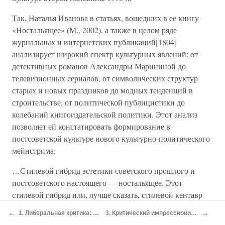
Так, Наталья Иванова в статьях, вошедших в ее книгу
«Ностальящее» (М., 2002), а также в целом ряде
журнальных и интернетских публикаций[1804]
анализирует широкий спектр культурных явлений: от
детективных романов Александры Марининой до
телевизионных сериалов, от символических структур
старых и новых праздников до модных тенденций в
строительстве, от политической публицистики до
колебаний книгоиздательской политики. Этот анализ
позволяет ей констатировать формирование в
постсоветской культуре нового культурно-политического
мейнстрима:
…Стилевой гибрид эстетики советского прошлого и
постсоветского настоящего — ностальящее. Этот
стилевой гибрид или, лучше сказать, стилевой кентавр
оказался на удивление жизнеспособным, но год за годом,
←
→
1. Либеральная критика: Кризис идентичности
3. Критический импрессионизм: Критик как писатель
месяц за месяцем из него выпаривался стёб, — оставалась