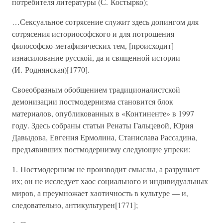
потребителя литературы (С. Костырко);
…Сексуальное сотрясение служит здесь допингом для
сотрясения историософского и для потрошения
философско-метафизических тем, [происходит]
изнасилование русской, да и священной истории
(И. Роднянская)[1770].
Своеобразным обобщением традиционалистской
демонизации постмодернизма становится блок
материалов, опубликованных в «Континенте» в 1997
году. Здесь собраны статьи Ренаты Гальцевой, Юрия
Давыдова, Евгения Ермолина, Станислава Рассадина,
предъявивших постмодернизму следующие упреки:
1. Постмодернизм не производит смыслы, а разрушает
их; он не исследует хаос социального и индивидуальных
миров, а преумножает хаотичность в культуре — и,
следовательно, антикультурен[1771];