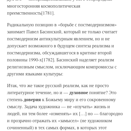
многосторонняя космополитическая
преемственность[1781].
Радикальную позицию в «борьбе с постмодернизмом»
занимает Павел Басинский, который не только считает
постмодернизм антикультурным явлением, но и не
допускает возможного в будущем синтеза реализма и
постмодернизма, обсуждавшегося в критике второй
половины 1990-х[1782]. Басинский наделяет реализм
религиозным смыслом, исключающим компромиссы с
другими языками культуры:
Итак, что же такое русский реализм, как не просто
духовное
литературное течение, но и —
понятие? Это
доверия
степень
к Божьему миру и его сокровенному
смыслу. Задача художника — не «изучать» жизнь и
людей, ни тем более «изменять» их […] но — благородно
и прозрачно отражать их «замысел» (не художником
сочиненный) в тех самых формах, в которых этот