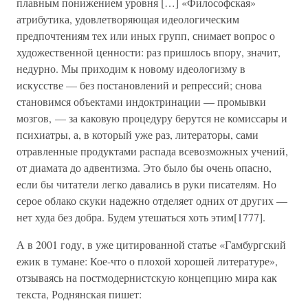
плавным понижением уровня […] «Философская»
атрибутика, удовлетворяющая идеологическим
предпочтениям тех или иных групп, снимает вопрос о
художественной ценности: раз пришлось впору, значит,
недурно. Мы приходим к новому идеологизму в
искусстве — без постановлений и репрессий; снова
становимся объектами индоктринации — промывки
мозгов, — за каковую процедуру берутся не комиссары и
психиатры, а, в который уже раз, литераторы, сами
отравленные продуктами распада всевозможных учений,
от диамата до адвентизма. Это было бы очень опасно,
если бы читатели легко давались в руки писателям. Но
серое облако скуки надежно отделяет одних от других —
нет худа без добра. Будем утешаться хоть этим[1777].
А в 2001 году, в уже цитированной статье «Гамбургский
ежик в тумане: Кое-что о плохой хорошей литературе»,
отзываясь на постмодернистскую концепцию мира как
текста, Роднянская пишет: