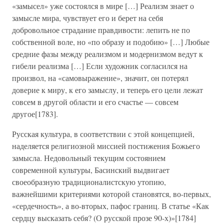
«замысел» уже состоялся в мире […] Реализм знает о
замысле мира, чувствует его и берет на себя
добровольное страдание правдивости: лепить не по
собственной воле, но «по образу и подобию» […] Любые
средние фазы между реализмом и модернизмом ведут к
гибели реализма […] Если художник согласился на
произвол, на «самовыражение», значит, он потерял
доверие к миру, к его замыслу, и теперь его цели лежат
совсем в другой области и его счастье — совсем
другое[1783].
Русская культура, в соответствии с этой концепцией,
наделяется религиозной миссией постижения Божьего
замысла. Недовольный текущим состоянием
современной культуры, Басинский выдвигает
своеобразную традиционалистскую утопию,
важнейшими критериями которой становятся, во-первых,
«сердечность», а во-вторых, пафос границ. В статье «Как
сердцу высказать себя? (О русской прозе 90-х)»[1784]