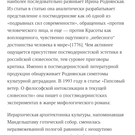
наиболее последовательно развивает Ирина Роднянская.
Из статьи в статью она аналитически разрабатывает
представление о постмодернизме как об одной из
«подрывных сил современности», обращенных «против
человеческого лица, и еще — против Красоты как
воплощенного, чувственно ощутимого „небесного“
достоинства человека в мире»[1776]. Чем активнее
ощущается присутствие постмодернистской эстетики в
российской словесности, тем суровее приговоры
критика. Именно в постмодернистской литературной
продукции обнаруживает Роднянская симптомы
культурной деградации. В 1993 году в статье «Гипсовый
ветер. О философской интоксикации в текущей
словесности» она пишет о (пост)модернистских
экспериментах в жанре мифологического романа:
Иерархическая архитектоника культуры, напоминавшая
Мандельштаму готический собор, сменилась
неразмежеванной пологой равниной с неощутимо