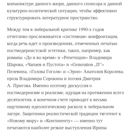
конъюнктуре данного жюри, данного спонсора и данной
культурно-политической ситуации, чтобы эффективно
структурировать литературное пространство.
Между тем в либеральной критике 1990-х годов
отчетливо прослеживается «системная» конфронтация,
когда речь идет о произведениях, отмеченных печатью
постмодернистской эстетики, таких, например, как
романы «До и во время» и «Репетиции» Владимира
Шарова, «Чапаев и Пустота» и «Generation „П“»
Пелевина, «Голова Гоголя» и «Эрон» Анатолия Королева,
проза Владимира Сорокина и поэзия Дмитрия
А. Пригова. Именно поэтому дискуссия о
постмодернизме и реализме, идущая на протяжении всего
десятилетия, в конечном счете приводит к весьма
ощутимому идеологическому расколу в либеральном
лагере. Защитники реалистической традиции тяготеют к
«Новому миру» и «Континенту» — именно тут
печатаются наиболее резкие выступления Ирины