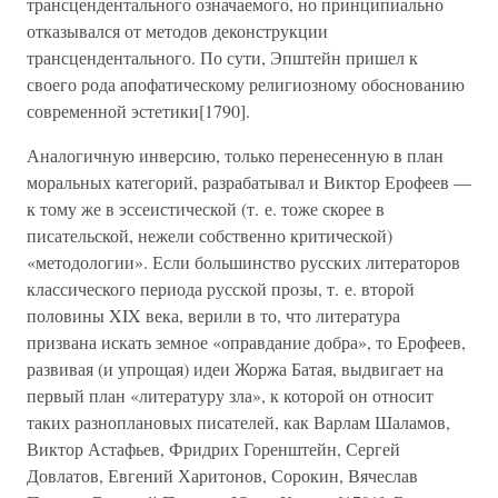
трансцендентального означаемого, но принципиально
отказывался от методов деконструкции
трансцендентального. По сути, Эпштейн пришел к
своего рода апофатическому религиозному обоснованию
современной эстетики[1790].
Аналогичную инверсию, только перенесенную в план
моральных категорий, разрабатывал и Виктор Ерофеев —
к тому же в эссеистической (т. е. тоже скорее в
писательской, нежели собственно критической)
«методологии». Если большинство русских литераторов
классического периода русской прозы, т. е. второй
половины XIX века, верили в то, что литература
призвана искать земное «оправдание добра», то Ерофеев,
развивая (и упрощая) идеи Жоржа Батая, выдвигает на
первый план «литературу зла», к которой он относит
таких разноплановых писателей, как Варлам Шаламов,
Виктор Астафьев, Фридрих Горенштейн, Сергей
Довлатов, Евгений Харитонов, Сорокин, Вячеслав