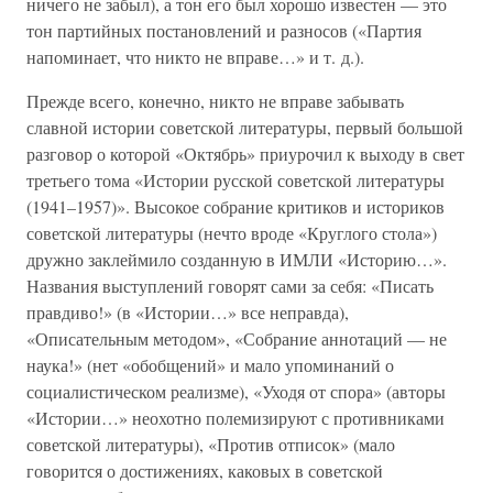
ничего не забыл), а тон его был хорошо известен — это
тон партийных постановлений и разносов («Партия
напоминает, что никто не вправе…» и т. д.).
Прежде всего, конечно, никто не вправе забывать
славной истории советской литературы, первый большой
разговор о которой «Октябрь» приурочил к выходу в свет
третьего тома «Истории русской советской литературы
(1941–1957)». Высокое собрание критиков и историков
советской литературы (нечто вроде «Круглого стола»)
дружно заклеймило созданную в ИМЛИ «Историю…».
Названия выступлений говорят сами за себя: «Писать
правдиво!» (в «Истории…» все неправда),
«Описательным методом», «Собрание аннотаций — не
наука!» (нет «обобщений» и мало упоминаний о
социалистическом реализме), «Уходя от спора» (авторы
«Истории…» неохотно полемизируют с противниками
советской литературы), «Против отписок» (мало
говорится о достижениях, каковых в советской