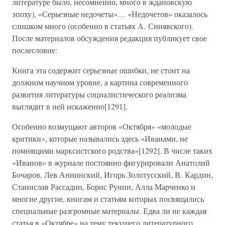
литературе было, несомненно, много в ждановскую
эпоху), «Серьезные недочеты»… «Недочетов» оказалось
слишком много (особенно в статьях А. Синявского).
После материалов обсуждения редакция публикует свое
послесловие:
Книга эта содержит серьезные ошибки, не стоит на
должном научном уровне, а картина современного
развития литературы социалистического реализма
выглядит в ней искаженно[1291].
Особенно возмущают авторов «Октября» «молодые
критики», которые назывались здесь «Иванами, не
помнящими марксистского родства»[1292]. В числе таких
«Иванов» в журнале постоянно фигурировали Анатолий
Бочаров, Лев Аннинский, Игорь Золотусский, В. Кардин,
Станислав Рассадин, Борис Рунин, Алла Марченко и
многие другие, книгам и статьям которых посвящались
специальные разгромные материалы. Едва ли не каждая
статья в «Октябре» на тему текущего литературного