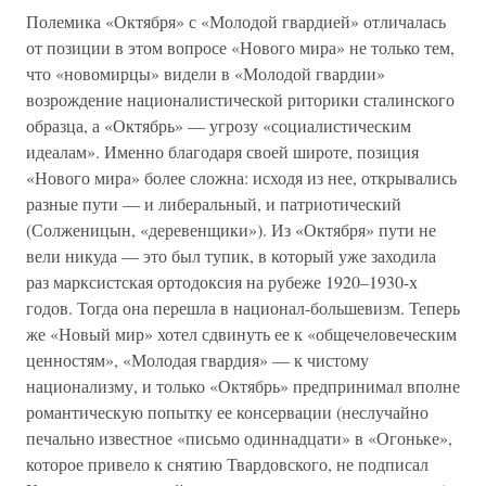
Полемика «Октября» с «Молодой гвардией» отличалась
от позиции в этом вопросе «Нового мира» не только тем,
что «новомирцы» видели в «Молодой гвардии»
возрождение националистической риторики сталинского
образца, а «Октябрь» — угрозу «социалистическим
идеалам». Именно благодаря своей широте, позиция
«Нового мира» более сложна: исходя из нее, открывались
разные пути — и либеральный, и патриотический
(Солженицын, «деревенщики»). Из «Октября» пути не
вели никуда — это был тупик, в который уже заходила
раз марксистская ортодоксия на рубеже 1920–1930-х
годов. Тогда она перешла в национал-большевизм. Теперь
же «Новый мир» хотел сдвинуть ее к «общечеловеческим
ценностям», «Молодая гвардия» — к чистому
национализму, и только «Октябрь» предпринимал вполне
романтическую попытку ее консервации (неслучайно
печально известное «письмо одиннадцати» в «Огоньке»,
которое привело к снятию Твардовского, не подписал