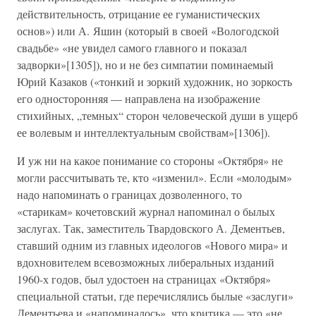
действительность, отрицание ее гуманистических
основ») или А. Яшин (который в своей «Вологодской
свадьбе» «не увидел самого главного и показал
задворки»[1305]), но и не без симпатии поминаемый
Юрий Казаков («тонкий и зоркий художник, но зоркость
его односторонняя — направлена на изображение
стихийных, „темных“ сторон человеческой души в ущерб
ее волевым и интеллектуальным свойствам»[1306]).
И уж ни на какое понимание со стороны «Октября» не
могли рассчитывать те, кто «изменил». Если «молодым»
надо напоминать о границах дозволенного, то
«старикам» кочетовский журнал напоминал о былых
заслугах. Так, заместитель Твардовского А. Дементьев,
ставший одним из главных идеологов «Нового мира» и
вдохновителем всевозможных либеральных изданий
1960-х годов, был удостоен на страницах «Октября»
специальной статьи, где перечислялись былые «заслуги»
Дементьева и «напоминалось», что критика — это «не