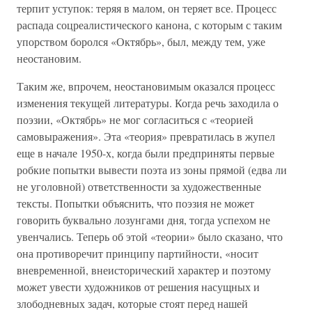
терпит уступок: теряя в малом, он теряет все. Процесс
распада соцреалистического канона, с которым с таким
упорством боролся «Октябрь», был, между тем, уже
неостановим.
Таким же, впрочем, неостановимым оказался процесс
изменения текущей литературы. Когда речь заходила о
поэзии, «Октябрь» не мог согласиться с «теорией
самовыражения». Эта «теория» превратилась в жупел
еще в начале 1950-х, когда были предприняты первые
робкие попытки вывести поэта из зоны прямой (едва ли
не уголовной) ответственности за художественные
тексты. Попытки объяснить, что поэзия не может
говорить буквально лозунгами дня, тогда успехом не
увенчались. Теперь об этой «теории» было сказано, что
она противоречит принципу партийности, «носит
вневременной, внеисторический характер и поэтому
может увести художников от решения насущных и
злободневных задач, которые стоят перед нашей