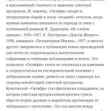
и вдохновенный сталинист и защитник советской
ортодоксии. И, наконец, «Октябрь» входит в
литературную борьбу в эпоху «поздней» оттепели, когда
шумные кампании начального ее периода (в связи с
публикацией романов В. Дудинцева «Не хлебом
единым», 1956–1957, Б. Пастернака «Доктор Живаго»,
1958, альманаха «Литературная Москва», 1957, и многих
других) завершились и публикации новых произведений
уже почти не сопровождались писательскими
собраниями и гневными публикациями в печати. Это
позволило «Октябрю» почти не отвлекаться на кампании
и сосредоточиться на последовательной полемике с
либеральными идеями, развить на своих страницах все
стороны новой/старой советской ортодоксии.
Кочетовский «Октябрь» стал фактически плацдармом, на
котором советская ортодоксальная критика сумела
обрести второе дыхание и выработать противоядие от
либерального «нигилизма». Он стал мостом между