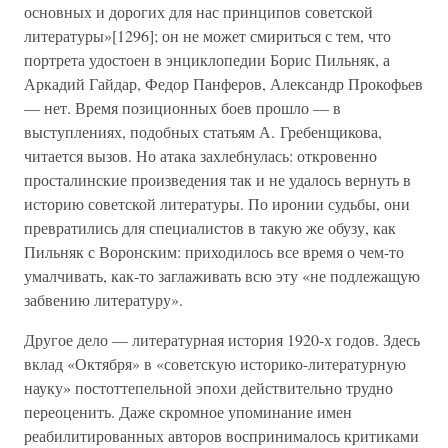
основных и дорогих для нас принципов советской
литературы»[1296]; он не может смириться с тем, что
портрета удостоен в энциклопедии Борис Пильняк, а
Аркадий Гайдар, Федор Панферов, Александр Прокофьев
— нет. Время позиционных боев прошло — в
выступлениях, подобных статьям А. Гребенщикова,
читается вызов. Но атака захлебнулась: откровенно
просталинские произведения так и не удалось вернуть в
историю советской литературы. По иронии судьбы, они
превратились для специалистов в такую же обузу, как
Пильняк с Воронским: приходилось все время о чем-то
умалчивать, как-то заглаживать всю эту «не подлежащую
забвению литературу».
Другое дело — литературная история 1920-х годов. Здесь
вклад «Октября» в «советскую историко-литературную
науку» постоттепельной эпохи действительно трудно
переоценить. Даже скромное упоминание имен
реабилитированных авторов воспринималось критиками