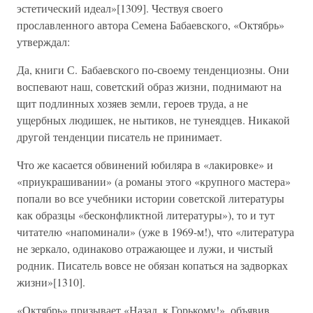
эстетический идеал»[1309]. Чествуя своего
прославленного автора Семена Бабаевского, «Октябрь»
утверждал:
Да, книги С. Бабаевского по-своему тенденциозны. Они
воспевают наш, советский образ жизни, поднимают на
щит подлинных хозяев земли, героев труда, а не
ущербных людишек, не нытиков, не тунеядцев. Никакой
другой тенденции писатель не принимает.
Что же касается обвинений юбиляра в «лакировке» и
«приукрашивании» (а романы этого «крупного мастера»
попали во все учебники истории советской литературы
как образцы «бесконфликтной литературы»), то и тут
читателю «напоминали» (уже в 1969-м!), что «литература
не зеркало, одинаково отражающее и лужи, и чистый
родник. Писатель вовсе не обязан копаться на задворках
жизни»[1310].
«Октябрь» призывает «Назад, к Горькому!», объявив