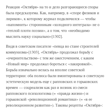
Реакция «Октября» на то и дело разгорающиеся споры
была предсказуема. Как, например, в «споре физиков и
лириков», к которому журнал подключился — чтобы
«напомнить» сторонникам «холодного интеграла» не о
«теплой плоти поэзии», а о том, что «необходимо
мыслить науку социально»[1302].
Видя в советском писателе «певца во стане строителей
коммунизма»[1303], «Октябрь» продолжал борьбу с
«очернительством» с тем же ожесточением, с каким
«Новый мир» продолжал бороться с «лакировкой».
Борьба изначально велась на вполне советской
территории: оба полюса были вмонтированы в советскую
эстетическую модель еще с рапповских и горьковских
времен — соцреализм как раз и возник из смеси
рапповского психологизма (= «правда жизни») и
горьковской «революционной романтики» (= «в ее
революционном развитии»). Таковы рецепты «Октября»: