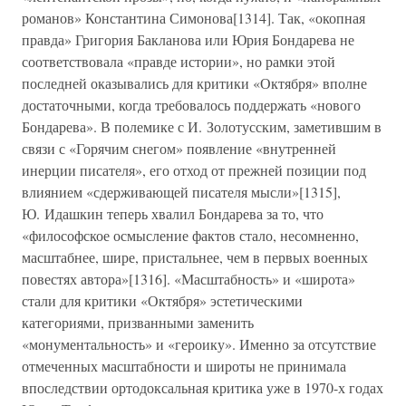
романов» Константина Симонова[1314]. Так, «окопная
правда» Григория Бакланова или Юрия Бондарева не
соответствовала «правде истории», но рамки этой
последней оказывались для критики «Октября» вполне
достаточными, когда требовалось поддержать «нового
Бондарева». В полемике с И. Золотусским, заметившим в
связи с «Горячим снегом» появление «внутренней
инерции писателя», его отход от прежней позиции под
влиянием «сдерживающей писателя мысли»[1315],
Ю. Идашкин теперь хвалил Бондарева за то, что
«философское осмысление фактов стало, несомненно,
масштабнее, шире, пристальнее, чем в первых военных
повестях автора»[1316]. «Масштабность» и «широта»
стали для критики «Октября» эстетическими
категориями, призванными заменить
«монументальность» и «героику». Именно за отсутствие
отмеченных масштабности и широты не принимала
впоследствии ортодоксальная критика уже в 1970-х годах