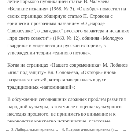
летие Горького публикацией статьи В. Чалмаева
«Великие искания» (1968, № 3), «Октябрь» поместил на
своих страницах обширную статью П. Строкова с
ернически-прозрачным названием «О „народе-
Саврасушке“, о „загадках“ русского характера и исканиях
„при свете совести“» (1963, № 12), обвиняя «Молодую
гвардию» в «идеализации русской истории», в
утверждении теории «единого потока».
Когда на страницах «Нашего современника» М. Лобанов
«взял под защиту» Вл. Соловьева, «Октябрь» вновь
разразился статьей, которая завершалась в духе
традиционных «напоминаний»:
В обсуждении сегодняшних сложных проблем развития
народной культуры, в том числе в оценке культурного
наследия прошлого, не принимать во внимание и к
руководству конкретно-исторические, классовые,
партийные ориентиры и более чем «неосторожно»
←
→
2. Либеральная критика («Новый мир»)
4. Патриотическая критика («Молодая гвардия»)
обращаться с ленинской концепцией России, русского