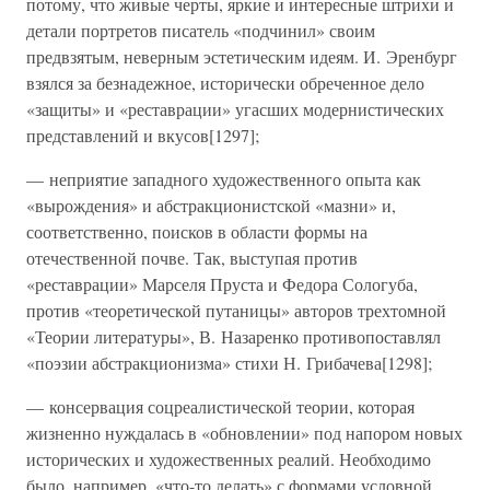
потому, что живые черты, яркие и интересные штрихи и
детали портретов писатель «подчинил» своим
предвзятым, неверным эстетическим идеям. И. Эренбург
взялся за безнадежное, исторически обреченное дело
«защиты» и «реставрации» угасших модернистических
представлений и вкусов[1297];
— неприятие западного художественного опыта как
«вырождения» и абстракционистской «мазни» и,
соответственно, поисков в области формы на
отечественной почве. Так, выступая против
«реставрации» Марселя Пруста и Федора Сологуба,
против «теоретической путаницы» авторов трехтомной
«Теории литературы», В. Назаренко противопоставлял
«поэзии абстракционизма» стихи Н. Грибачева[1298];
— консервация соцреалистической теории, которая
жизненно нуждалась в «обновлении» под напором новых
исторических и художественных реалий. Необходимо
было, например, «что-то делать» с формами условной