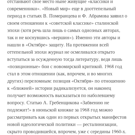
отстаивают свое место ныне живущие «классики и
современники». «Новый мир» еще в дооттепельный
период в статьях В. Померанцева и Ф. Абрамова заявил о
своем отношении к «советской классике» сталинской
эпохи (хотя речь шла лишь о самых одиозных авторах,
так и не коснувшись «вершин»). Именно эти авторы и
нашли в «Октябре» защиту. На протяжении всей
оттепельной эпохи журнал не осмеливался открыто
вступаться за осужденную тогда литературу, ведя лишь
«позиционные» бои с новомирской критикой. 1968 год
стал в этом отношении (как, впрочем, и во многих
других) переломным: позиция «Октября» по отношению
к «ближней» истории радикализуется, он наконец
получает возможность высказаться по наболевшему
вопросу. Статью А. Гребенщикова «Забвению не
подлежит!» в июньской книжке за 1968 год можно
рассматривать как один из первых открытых манифестов
новой идеологической политики — ресталинизации,
скрыто проводившейся, впрочем, уже с середины 1960-х.