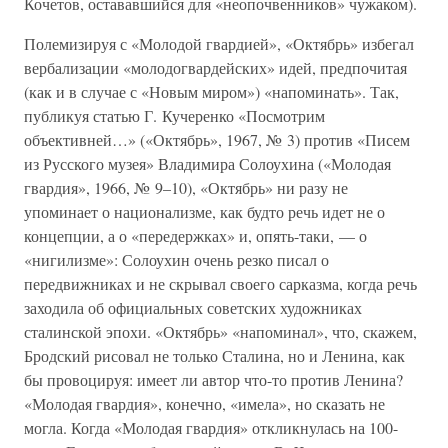
Кочетов, остававшийся для «неопочвенников» чужаком).
Полемизируя с «Молодой гвардией», «Октябрь» избегал
вербализации «молодогвардейских» идей, предпочитая
(как и в случае с «Новым миром») «напоминать». Так,
публикуя статью Г. Кучеренко «Посмотрим
объективней…» («Октябрь», 1967, № 3) против «Писем
из Русского музея» Владимира Солоухина («Молодая
гвардия», 1966, № 9–10), «Октябрь» ни разу не
упоминает о национализме, как будто речь идет не о
концепции, а о «передержках» и, опять-таки, — о
«нигилизме»: Солоухин очень резко писал о
передвижниках и не скрывал своего сарказма, когда речь
заходила об официальных советских художниках
сталинской эпохи. «Октябрь» «напоминал», что, скажем,
Бродский рисовал не только Сталина, но и Ленина, как
бы провоцируя: имеет ли автор что-то против Ленина?
«Молодая гвардия», конечно, «имела», но сказать не
могла. Когда «Молодая гвардия» откликнулась на 100-