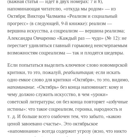
(важная статья — идет в двух номерах: 7 и 8),
напоминающая читателю, «откуда мы родом» — из
Октября; Виктора Чалмаева «Реализм и социальный
прогресс» (в следующей, 9-й книжке): реализм —
вершина искусства, а соцреализм — вершина реализма;
Александра Овчаренко «Каждый раз — чудо» (№ 12): не
перестает удивляться главный горьковед неисчерпаемым
возможностям соцреализма — так и плодятся шедевры.
Если попытаться выделить ключевое слово новомирской
критики, то это, пожалуй,
реабилитация;
если искать
одно емкое слово для критики «Октября», то это, видимо,
напоминание.
«Октябрь» без конца напоминает: кому и
чему должно служить искусство, в чем «уроки»
советской литературы; он без конца повторяет «азбучные
истины»: что такое соцреализм, героика, народность и
т. д. И больше всего озабочен тем, что забыто, «какою
ценой завоевано счастье». Это октябрьское
«напоминание» всегда содержит угрозу (ясно, что никто