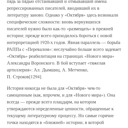
пядь за пядью отстаивавший и отмывавший имена
репрессированных писателей, вводивший их в
литературу заново. Однако у «Октября» здесь возникали
специфические сложности: вновь вернувшихся
писателей нужно было как-то «размещать» в прежней
истории; прежде всего приходилось бороться с новой
интерпретацией 1920-х годов. Явная параллель — борьба
РАППа с «Перевалом»: неслучайно больше всего задевает
«Октябрь» реабилитация на страницах «Нового мира»
Александра Воронского. В бой вступает «тяжелая
артиллерия»: Ал. Дымшиц, А. Метченко,
П. Строков[1294].
История никогда не была для «Октября» чем-то
самоценным (как, впрочем, и для «Нового мира»). Она
всегда — прежде всего плацдарм, на котором
утверждаются определенные ценности, обращенные к
текущему литературному процессу. Но самые горячие
точки находятся в «ближней» истории, в которой