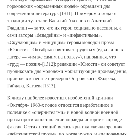
горьковских «окрыленных людей» образцами для
современной литературы[1311]. Примером отхода от
традиции тут стали Василий Аксенов и Анатолий
Гладилин — за то, что их герои социально пассивны, а
сами авторы «безыдейны» и «инфантильны».
«Скучающим» и «ищущим» героям молодой прозы
«Юности» «Октябрь» советовал трудиться (едва ли не в
лагере — «им же самим на пользу»), напоминая, что
«труд — поэзия»[1312]; редакции «Юности» он советует
публиковать для молодежи мобилизующие произведения,
приводя в качестве примеров Островского, Фадеева,
Гайдара, Катаева[1313].
К числу наиболее известных изобретений критики
«Октября» 1960-х годов относится выработанное в
полемике с «очернителями» и новой волной военной
прозы противопоставление «правды истории» «правде
факта». С этих позиций велась критика «кочки зрения»
«лейтенантской прозы», но, когда нужно, и «панорамных