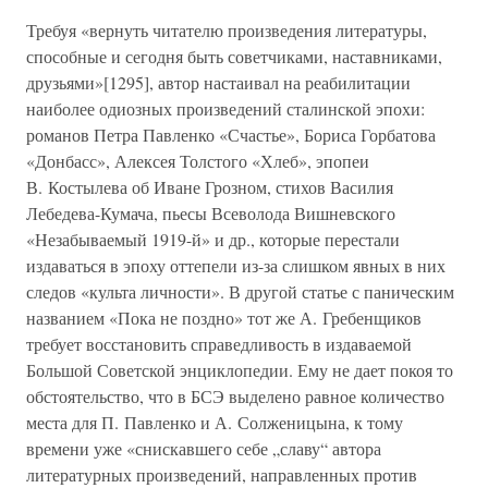
Требуя «вернуть читателю произведения литературы,
способные и сегодня быть советчиками, наставниками,
друзьями»[1295], автор настаивал на реабилитации
наиболее одиозных произведений сталинской эпохи:
романов Петра Павленко «Счастье», Бориса Горбатова
«Донбасс», Алексея Толстого «Хлеб», эпопеи
В. Костылева об Иване Грозном, стихов Василия
Лебедева-Кумача, пьесы Всеволода Вишневского
«Незабываемый 1919-й» и др., которые перестали
издаваться в эпоху оттепели из-за слишком явных в них
следов «культа личности». В другой статье с паническим
названием «Пока не поздно» тот же А. Гребенщиков
требует восстановить справедливость в издаваемой
Большой Советской энциклопедии. Ему не дает покоя то
обстоятельство, что в БСЭ выделено равное количество
места для П. Павленко и А. Солженицына, к тому
времени уже «снискавшего себе „славу“ автора
литературных произведений, направленных против