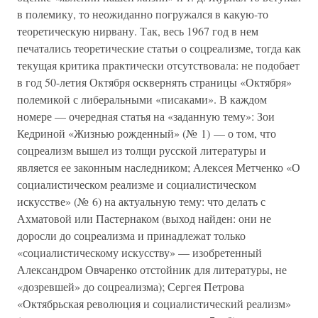
в полемику, то неожиданно погружался в какую-то
теоретическую нирвану. Так, весь 1967 год в нем
печатались теоретические статьи о соцреализме, тогда как
текущая критика практически отсутствовала: не подобает
в год 50-летия Октября осквернять страницы «Октября»
полемикой с либеральными «писаками». В каждом
номере — очередная статья на «заданную тему»: Зои
Кедриной «Жизнью рожденный» (№ 1) — о том, что
соцреализм вышел из толщи русской литературы и
является ее законным наследником; Алексея Метченко «О
социалистическом реализме и социалистическом
искусстве» (№ 6) на актуальную тему: что делать с
Ахматовой или Пастернаком (выход найден: они не
доросли до соцреализма и принадлежат только
«социалистическому искусству» — изобретенный
Александром Овчаренко отстойник для литературы, не
«дозревшей» до соцреализма); Сергея Петрова
«Октябрьская революция и социалистический реализм»