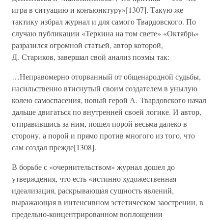
игра в ситуацию и конъюнктуру»[1307]. Такую же
тактику избрал журнал и для самого Твардовского. По
случаю публикации «Теркина на том свете» «Октябрь»
разразился огромной статьей, автор которой,
Д. Стариков, завершал свой анализ поэмы так:
…Неправомерно оторванный от общенародной судьбы,
насильственно втиснутый своим создателем в унылую
колею самоспасения, новый герой А. Твардовского начал
дальше двигаться по внутренней своей логике. И автор,
отправившись за ним, пошел порой весьма далеко в
сторону, а порой и прямо против многого из того, что
сам создал прежде[1308].
В борьбе с «очернительством» журнал дошел до
утверждения, что есть «истинно художественная
идеализация, раскрывающая сущность явлений,
выражающая в интенсивном эстетическом заострении, в
предельно-концентрированном воплощении