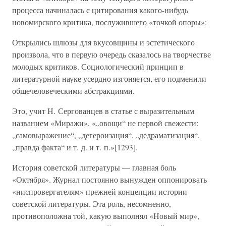
процесса начиналась с цитирования какого-нибудь
новомирского критика, послужившего «точкой опоры»:
Открылись шлюзы для вкусовщины и эстетического
произвола, что в первую очередь сказалось на творчестве
молодых критиков. Социологический принцип в
литературной науке усердно изгоняется, его подменили
общечеловеческими абстракциями.
Это, учит Н. Сергованцев в статье с выразительным
названием «Миражи», «„овощи“ не первой свежести:
„самовыражение“, „дегероизация“, „дедраматизация“,
„правда факта“ и т. д. и т. п.»[1293].
История советской литературы — главная боль
«Октября». Журнал постоянно вынужден оппонировать
«ниспровергателям» прежней концепции истории
советской литературы. Эта роль, несомненно,
противоположна той, какую выполнял «Новый мир»,