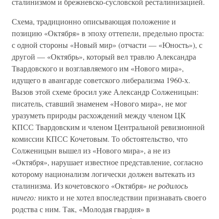
сталинизмом и брежневско-сусловской ресталинизацией.
Схема, традиционно описывающая положение и
позицию «Октября» в эпоху оттепели, предельно проста:
с одной стороны «Новый мир» (отчасти — «Юность»), с
другой — «Октябрь», который вел травлю Александра
Твардовского и возглавляемого им «Нового мира»,
идущего в авангарде советского либерализма 1960-х.
Вызов этой схеме бросил уже Александр Солженицын:
писатель, ставший знаменем «Нового мира», не мог
уразуметь природы расхождений между членом ЦК
КПСС Твардовским и членом Центральной ревизионной
комиссии КПСС Кочетовым. То обстоятельство, что
Солженицын вышел из «Нового мира», а не из
«Октября», нарушает известное представление, согласно
которому национализм логически должен вытекать из
сталинизма. Из кочетовского «Октября»
не родилось
ничего:
никто и не хотел впоследствии признавать своего
родства с ним. Так, «Молодая гвардия» в