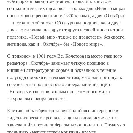
«Октябрь» в равной мере апеллировали к «чистоте
социалистических идеалов» — только для «Нового мира»
они лежали в революции и 1920-х годах, а для «Октября»
— в сталинской эпохе. Оба журнала подпитывали друг
друга, отталкивались друг от друга в своей многолетней
полемике. «Новый мир» так же не представим без своего
антипода, как и «Октябрь» без «Нового мира».
С приходом в 1961 году Вс. Кочетова на место главного
редактора «Октябрь» занимает четкую позицию в
кипящей литературной борьбе и буквально в течение
полугода становится тем магнитом, который притянул к
себе все, что противостояло либеральной позиции
«Нового мира», став вторым после «Нового мира»
«журналом с направлением».
Критика «Октября» составляет наиболее интересное в
«идеологическом арсенале защиты социалистических
завоеваний» против либеральных оппонентов. Памятуя о
традициях «марксистской критики» времен