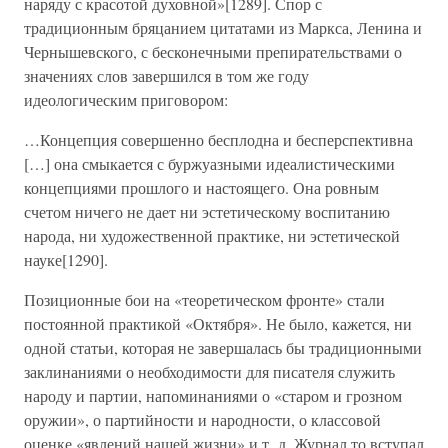
наряду с красотой духовной»[1289]. Спор с
традиционным бряцанием цитатами из Маркса, Ленина и
Чернышевского, с бесконечными препирательствами о
значениях слов завершился в том же году
идеологическим приговором:
…Концепция совершенно бесплодна и бесперспективна
[…] она смыкается с буржуазными идеалистическими
концепциями прошлого и настоящего. Она ровным
счетом ничего не дает ни эстетическому воспитанию
народа, ни художественной практике, ни эстетической
науке[1290].
Позиционные бои на «теоретическом фронте» стали
постоянной практикой «Октября». Не было, кажется, ни
одной статьи, которая не завершалась бы традиционными
заклинаниями о необходимости для писателя служить
народу и партии, напоминаниями о «старом и грозном
оружии», о партийности и народности, о классовой
оценке «явлений нашей жизни» и т. д. Журнал то вступал