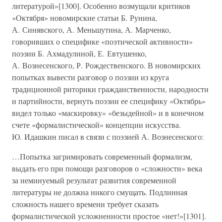
литературой»[1300]. Особенно возмущали критиков
«Октября» новомирские статьи Б. Рунина,
А. Синявского, А. Меньшутина, А. Марченко,
говоривших о специфике «поэтической активности»
поэзии Б. Ахмадулиной, Е. Евтушенко,
А. Вознесенского, Р. Рождественского. В новомирских
попытках вывести разговор о поэзии из круга
традиционной риторики гражданственности, народности
и партийности, вернуть поэзии ее специфику «Октябрь»
видел только «маскировку» «безыдейной» и в конечном
счете «формалистической» концепции искусства.
Ю. Идашкин писал в связи с поэзией А. Вознесенского:
…Попытка загримировать современный формализм,
выдать его при помощи разговоров о «сложности» века
за неминуемый результат развития современной
литературы не должна никого смущать. Подлинная
сложность нашего времени требует сказать
формалистической усложненности простое «нет!»[1301].