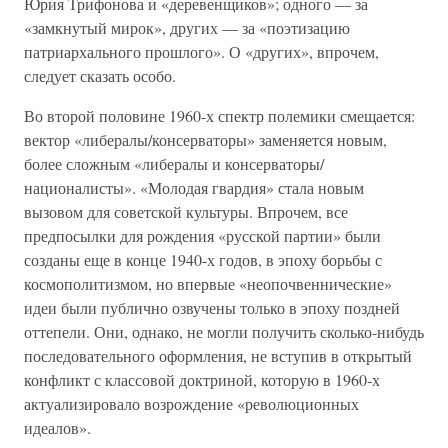
Юрия Трифонова и «деревенщиков»; одного — за
«замкнутый мирок», других — за «поэтизацию
патриархального прошлого». О «других», впрочем,
следует сказать особо.
Во второй половине 1960-х спектр полемики смещается:
вектор «либералы/консерваторы» заменяется новым,
более сложным «либералы и консерваторы/
националисты». «Молодая гвардия» стала новым
вызовом для советской культуры. Впрочем, все
предпосылки для рождения «русской партии» были
созданы еще в конце 1940-х годов, в эпоху борьбы с
космополитизмом, но впервые «неопочвеннические»
идеи были публично озвучены только в эпоху поздней
оттепели. Они, однако, не могли получить сколько-нибудь
последовательного оформления, не вступив в открытый
конфликт с классовой доктриной, которую в 1960-х
актуализировало возрождение «революционных
идеалов».