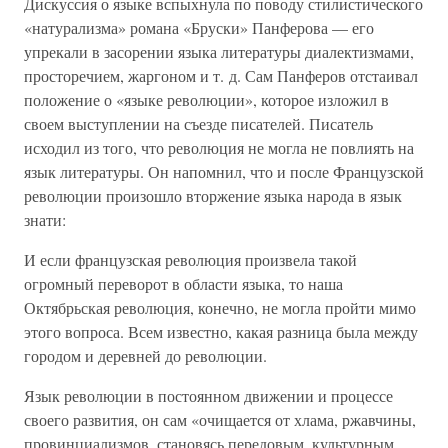
Дискуссия о языке вспыхнула по поводу стилистического
«натурализма» романа «Бруски» Панферова — его
упрекали в засорении языка литературы диалектизмами,
просторечием, жаргоном и т. д. Сам Панферов отстаивал
положение о «языке революции», которое изложил в
своем выступлении на съезде писателей. Писатель
исходил из того, что революция не могла не повлиять на
язык литературы. Он напомнил, что и после Французской
революции произошло вторжение языка народа в язык
знати:
И если французская революция произвела такой
огромный переворот в области языка, то наша
Октябрьская революция, конечно, не могла пройти мимо
этого вопроса. Всем известно, какая разница была между
городом и деревней до революции.
Язык революции в постоянном движении и процессе
своего развития, он сам «очищается от хлама, ржавчины,
провинциализмов, становясь передовым, культурным