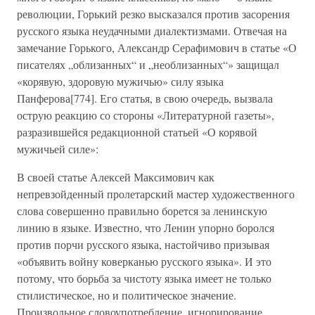
революции, Горький резко высказался против засорения
русского языка неудачными диалектизмами. Отвечая на
замечание Горького, Александр Серафимович в статье «О
писателях „облизанных“ и „необлизанных“» защищал
«корявую, здоровую мужичью» силу языка
Панферова[774]. Его статья, в свою очередь, вызвала
острую реакцию со стороны «Литературной газеты»,
разразившейся редакционной статьей «О корявой
мужичьей силе»:
В своей статье Алексей Максимович как
непревзойденный пролетарский мастер художественного
слова совершенно правильно борется за ленинскую
линию в языке. Известно, что Ленин упорно боролся
против порчи русского языка, настойчиво призывая
«объявить войну коверканью русского языка». И это
потому, что борьба за чистоту языка имеет не только
стилистическое, но и политическое значение.
Произвольное словоупотребление, игнорирование