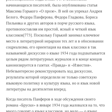
начинающихся писателей, была опубликована статья
Максима Горького «О прозе». В ней он упрекал Андрея
Белого, Федора Панферова, Федора Гладкова, Бориса
Пильняка и других авторов в порче русского языка,
противопоставляя им простой, ясный и четкий язык
классиков[773]. Поскольку Горький занимал ключевое
место в литературной иерархии тех лет и в обосновании
соцреализма, его ориентация на язык классики в так
называемой дискуссии о языке 1934 года подхватывается
целым рядом литературных журналов и в конце концов
канонизируется в газетах «Правда» и «Известия».
Небезынтересно реконструировать ход дискуссии,
результаты которой определили не только советскую
языковую политику и культуру языка, но и язык новой
литературы на десятилетия вперед.
Когда писатель Панферов в ходе обсуждения своего
романа «Бруски» в январе 1934 года жаловался на то, что
много говорят о языке классиков, но мало — о языке