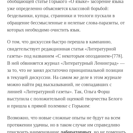
обобщающей статье Горького «О языке» засорение языка
уже определенно объясняется классовой борьбой:
бездельники, купцы, странники и теологи пускали в
обращение бессмысленные и нелепые слова-паразиты, от
которых необходимо очистить язык.
О том, что дискуссия быстро перешла в кампанию,
свидетельствует редакционная статья «Литературной
газеты» под названием «С некоторым опозданием»[778].
В ней обвиняется журнал «Литературный Ленинград» —
за то, что не занял достаточно принципиальной позиции
в текущей дискуссии. На самом же деле в этом журнале
можно найти ряд высказываний, не совпадавших с
линией «Литературной газеты». Так, Ольга Форш
выступила с положительной оценкой творчества Белого
и пришла к прямой полемике с Горьким:
Возможно, что новые сложные опыты не будут на всем
протяжении удачны, но в таком случае им справедливо
лабораторных,
присвоить наименование
но не помещать