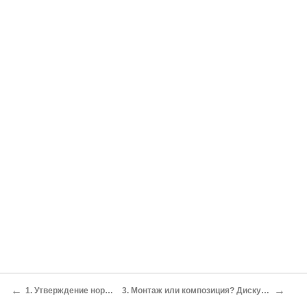
←
→
1. Утверждение нормативной эстетики
3. Монтаж или композиция? Дискуссия о Дос Пассосе и Джойсе