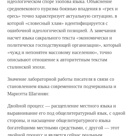
идеологическом споре эзопова языка. Объяснение
средневекового пуризма боязнью впадения в «грех и
ересь» точно характеризует актуальную ситуацию, в
которой «словесный хлам» идентифицируется с
ошибочной идеологической позицией. А замечания
насчет языка сакрального текста «экономически и
политически господствующей организации», который
«чужд и непонятен массовому населению», точно
описывают отношение к авторитетным текстам
сталинской эпохи.
Значение лабораторной работы писателя в связи со
становлением языка современности подчеркивала и
Мариэтта Шагинян:
Двойной процесс — расщепление местного языка и
выравнивание его под общелитературный язык, с одной
стороны, и насыщение общелитературного языка
богатейшими местными средствами, с другой — этот
двойной процесс и является сейчас реальным