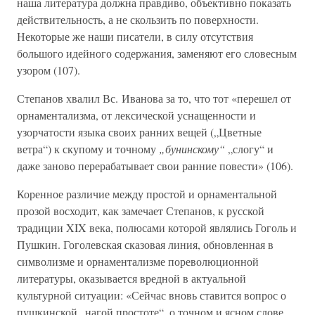
наша литература должна правдиво, объективно показать
действительность, а не скользить по поверхности.
Некоторые же наши писатели, в силу отсутствия
большого идейного содержания, заменяют его словесным
узором (107).
Степанов хвалил Вс. Иванова за то, что тот «перешел от
орнаментализма, от лексической уснащенности и
узорчатости языка своих ранних вещей („Цветные
ветра“) к скупому и точному
„бунинскому“
„слогу“ и
даже заново перерабатывает свои ранние повести» (106).
Коренное различие между простой и орнаментальной
прозой восходит, как замечает Степанов, к русской
традиции XIX века, полюсами которой являлись Гоголь и
Пушкин. Гоголевская сказовая линия, обновленная в
символизме и орнаментализме пореволюционной
литературы, оказывается вредной в актуальной
культурной ситуации: «Сейчас вновь ставится вопрос о
пушкинской „нагой простоте“, о точном и ясном слове,