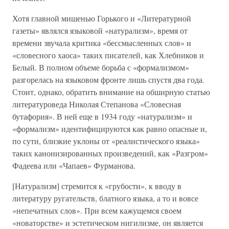
Хотя главной мишенью Горького и «Литературной
газеты» являлся языковой «натурализм», время от
времени звучала критика «бессмысленных слов» и
«словесного хаоса» таких писателей, как Хлебников и
Белый. В полном объеме борьба с «формализмом»
разгорелась на языковом фронте лишь спустя два года.
Стоит, однако, обратить внимание на обширную статью
литературоведа Николая Степанова «Словесная
бутафория». В ней еще в 1934 году «натурализм» и
«формализм» идентифицируются как равно опасные и,
по сути, близкие уклоны от «реалистического языка»
таких канонизированных произведений, как «Разгром»
Фадеева или «Чапаев» Фурманова.
[Натурализм] стремится к «грубости», к вводу в
литературу ругательств, блатного языка, а то и вовсе
«непечатных слов». При всем кажущемся своем
«новаторстве» и эстетическом нигилизме, он является