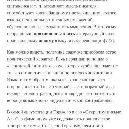
синтаксиса и т. п. затемняют мысль писателя,
способствуют контрабандному протаскиванию всякого
вздора, неправильных вредных положений,
обусловливают разнузданность мышления. Вот почему
противопоставлять
неправильно
литературный язык
новому
произвольному
языку, языку революции[775].
Как можно видеть, полемика сразу же приобрела остро
политический характер. Речь неожиданно пошла о
«ленинской линии в языке», которая якобы включает не
только стилистические, но и политические критерии.
Язык, таким образом, оказался в зоне контроля со
стороны власти. Только чистый, т. е. прозрачный язык
исключает «контрабандные» и «вредные» подтексты и
вообще возможность «идеологической контрабанды».
В самой аргументации Горького в его «Открытом письме
Ал. Серафимовичу» уже содержалось политическое
заострение темы. Согласно Горькому, негативно