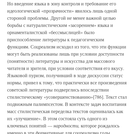
Но введение языка в зону контроля и требование его
идеологической «прозрачности» явилось лишь одной
стороной проблемы. Другой не менее важной целью
борьбы с натуралистическим «засорением» языка и
орнаменталистской «бессмыслицей» было
приспособление литературы к педагогическим
функциям. Соцреализм исходил из того, что эти функции
могут быть реализованы лишь при условии доступности
(понятности) литературы и искусства для массового
читателя и зрителя, при условии соответствия его вкусу.
Языковой пуризм, получивший в ходе дискуссии статус
нормы, привел к тому, что практически все произведения
советской литературы подверглись впоследствии
стилистическому «усовершенствованию»[786]. Текст стал
подвижным палимпсестом. В контексте задач воспитания
масс стилистическая переделка текстов оценивалась как
их «улучшение». В этом состояла суть одного из
ключевых понятий —
народности,
которое рождалось
именно в эти формативные для соцреализма годы.