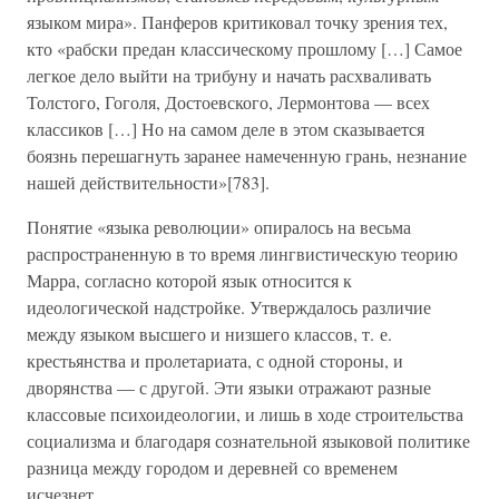
языком мира». Панферов критиковал точку зрения тех,
кто «рабски предан классическому прошлому […] Самое
легкое дело выйти на трибуну и начать расхваливать
Толстого, Гоголя, Достоевского, Лермонтова — всех
классиков […] Но на самом деле в этом сказывается
боязнь перешагнуть заранее намеченную грань, незнание
нашей действительности»[783].
Понятие «языка революции» опиралось на весьма
распространенную в то время лингвистическую теорию
Марра, согласно которой язык относится к
идеологической надстройке. Утверждалось различие
между языком высшего и низшего классов, т. е.
крестьянства и пролетариата, с одной стороны, и
дворянства — с другой. Эти языки отражают разные
классовые психоидеологии, и лишь в ходе строительства
социализма и благодаря сознательной языковой политике
разница между городом и деревней со временем
исчезнет.