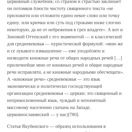
церковный служебник; со страхом и страстью заклинает
он потомков блюсти чистоту священного текста «не
приложити или отложити едино некое слово или точку
едину, или крючки или суть под строками ниже слогню
некоторую, да не от небрежения в грех впадете». А вот и
Зиновий Оттенский с его знаменитой — и классической
для средневековья — пуристической формулой: «мню же
и се лукавого измышление — еже уподобляти и
низводити книжные речи от общих народных речей […]
приличнейше мню от книжных речей и общие народные
речи исправляти, а не книжные народными обесчещати».
А «книжные речи» средневековья — это язык
экономически и политически господствующей
организации средневековья — церкви; это священный и
неприкосновенный язык, чуждый и непонятный
массовому населению (латынь на Западе,
церковнославянский — у нас)[780].
Статья Якубинского — образец использования в