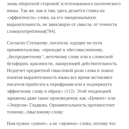
лишь оборотной стороной эстетизованного поэтического
языка. Так же, как и там, здесь делается ставка на
«эффектность» слова, на его эмоциональную
выразительность, не зависящую от смысла, от точности
словоупотребления[784].
Согласно Степанову, писатели, идущие по пути
орнаментализма, «приходят к обессмысленному,
„беспредметному“, неточному слову или к словесной
бутафории, красивости, лакирующей действительность.
Недоучет предметной смысловой роли слова и ложно
понятая выразительность языка все время заставляют
писателя прибегать к перифразам или к подчеркнуто
эффектному слову и образу» (112). Этой тенденцией
заражены даже такие произведения, как «Цемент» или
«Энергия» Гладкова. Орнаментальность противостоит
точному, смысловому слову:
Нам нужно «умное», а не «заумное» слово, потому что