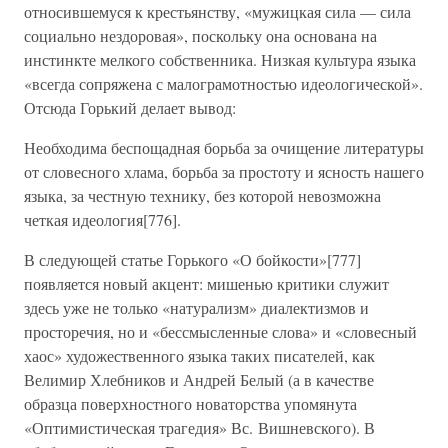
относившемуся к крестьянству, «мужицкая сила — сила
социально нездоровая», поскольку она основана на
инстинкте мелкого собственника. Низкая культура языка
«всегда сопряжена с малограмотностью идеологической».
Отсюда Горький делает вывод:
Необходима беспощадная борьба за очищение литературы
от словесного хлама, борьба за простоту и ясность нашего
языка, за честную технику, без которой невозможна
четкая идеология[776].
В следующей статье Горького «О бойкости»[777]
появляется новый акцент: мишенью критики служит
здесь уже не только «натурализм» диалектизмов и
просторечия, но и «бессмысленные слова» и «словесный
хаос» художественного языка таких писателей, как
Велимир Хлебников и Андрей Белый (а в качестве
образца поверхностного новаторства упомянута
«Оптимистическая трагедия» Вс. Вишневского). В