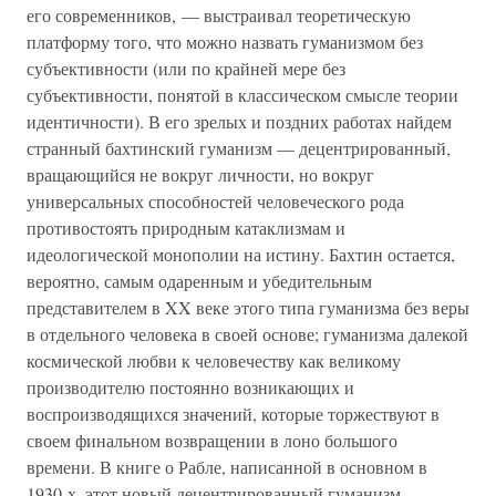
его современников, — выстраивал теоретическую
платформу того, что можно назвать гуманизмом без
субъективности (или по крайней мере без
субъективности, понятой в классическом смысле теории
идентичности). В его зрелых и поздних работах найдем
странный бахтинский гуманизм — децентрированный,
вращающийся не вокруг личности, но вокруг
универсальных способностей человеческого рода
противостоять природным катаклизмам и
идеологической монополии на истину. Бахтин остается,
вероятно, самым одаренным и убедительным
представителем в XX веке этого типа гуманизма без веры
в отдельного человека в своей основе; гуманизма далекой
космической любви к человечеству как великому
производителю постоянно возникающих и
воспроизводящихся значений, которые торжествуют в
своем финальном возвращении в лоно большого
времени. В книге о Рабле, написанной в основном в
1930-х, этот новый децентрированный гуманизм