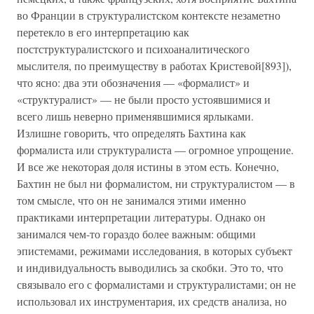
во Франции в структуралистском контексте незаметно
перетекло в его интерпретацию как
постструктуралистского и психоаналитического
мыслителя, по преимуществу в работах Кристевой[893]),
что ясно: два эти обозначения — «формалист» и
«структуралист» — не были просто устоявшимися и
всего лишь неверно применявшимися ярлыками.
Излишне говорить, что определять Бахтина как
формалиста или структуралиста — огромное упрощение.
И все же некоторая доля истины в этом есть. Конечно,
Бахтин не был ни формалистом, ни структуралистом — в
том смысле, что он не занимался этими именно
практиками интерпретации литературы. Однако он
занимался чем-то гораздо более важным: общими
эпистемами, режимами исследования, в которых субъект
и индивидуальность выводились за скобки. Это то, что
связывало его с формалистами и структуралистами; он не
использовал их инструментария, их средств анализа, но