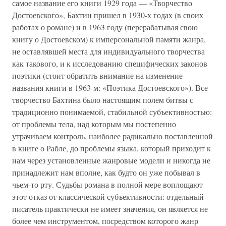
самое название его книги 1929 года — «Творчество
Достоевского», Бахтин пришел в 1930-х годах (в своих
работах о романе) и в 1963 году (перерабатывая свою
книгу о Достоевском) к имперсональной памяти жанра,
не оставлявшей места для индивидуального творчества
как такового, и к исследованию специфических законов
поэтики (стоит обратить внимание на изменение
названия книги в 1963-м: «Поэтика Достоевского»). Все
творчество Бахтина было настоящим полем битвы с
традиционно понимаемой, стабильной субъективностью:
от проблемы тела, над которым мы постепенно
утрачиваем контроль, наиболее радикально поставленной
в книге о Рабле, до проблемы языка, который приходит к
нам через установленные жанровые модели и никогда не
принадлежит нам вполне, как будто он уже побывал в
чьем-то рту. Судьбы романа в полной мере воплощают
этот отказ от классической субъективности: отдельный
писатель практически не имеет значения, он является не
более чем инструментом, посредством которого жанр