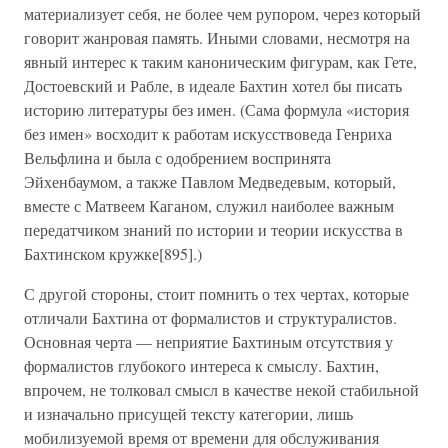
материализует себя, не более чем рупором, через который
говорит жанровая память. Иными словами, несмотря на
явный интерес к таким каноническим фигурам, как Гете,
Достоевский и Рабле, в идеале Бахтин хотел бы писать
историю литературы без имен. (Сама формула «история
без имен» восходит к работам искусствоведа Генриха
Вельфлина и была с одобрением воспринята
Эйхенбаумом, а также Павлом Медведевым, который,
вместе с Матвеем Каганом, служил наиболее важным
передатчиком знаний по истории и теории искусства в
Бахтинском кружке[895].)
С другой стороны, стоит помнить о тех чертах, которые
отличали Бахтина от формалистов и структуралистов.
Основная черта — неприятие Бахтиным отсутствия у
формалистов глубокого интереса к смыслу. Бахтин,
впрочем, не толковал смысл в качестве некой стабильной
и изначально присущей тексту категории, лишь
мобилизуемой время от времени для обслуживания