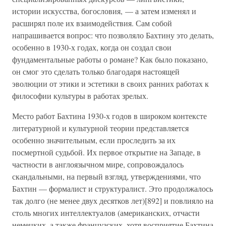
истории искусства, богословия, — а затем изменял и
расширял поле их взаимодействия. Сам собой
напрашивается вопрос: что позволяло Бахтину это делать,
особенно в 1930-х годах, когда он создал свои
фундаментальные работы о романе? Как было показано,
он смог это сделать только благодаря настоящей
эволюции от этики и эстетики в своих ранних работах к
философии культуры в работах зрелых.
Место работ Бахтина 1930-х годов в широком контексте
литературной и культурной теории представляется
особенно значительным, если проследить за их
посмертной судьбой. Их первое открытие на Западе, в
частности в англоязычном мире, сопровождалось
скандальными, на первый взгляд, утверждениями, что
Бахтин — формалист и структуралист. Это продолжалось
так долго (не менее двух десятков лет)[892] и повлияло на
столь многих интеллектуалов (американских, отчасти
немецких, а также французских, хотя восприятие Бахтина