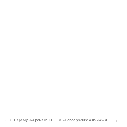
←
→
6. Переоценка романа. От эстетики и этики к философии культуры
8. «Новое учение о языке» и исследование-манифест о Тристане и Изольде