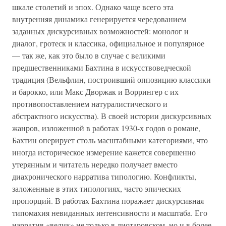
шкале столетий и эпох. Однако чаще всего эта
внутренняя динамика генерируется чередованием
заданных дискурсивных возможностей: монолог и
диалог, гротеск и классика, официальное и популярное
— так же, как это было в случае с великими
предшественниками Бахтина в искусствоведческой
традиция (Вельфлин, построивший оппозицию классики
и барокко, или Макс Дворжак и Воррингер с их
противопоставлением натуралистического и
абстрактного искусства). В своей истории дискурсивных
жанров, изложенной в работах 1930-х годов о романе,
Бахтин оперирует столь масштабными категориями, что
иногда историческое измерение кажется совершенно
утерянным и читатель нередко получает вместо
диахронического нарратива типологию. Конфликты,
заложенные в этих типологиях, часто эпических
пропорций. В работах Бахтина поражает дискурсивная
типомахия невиданных интенсивности и масштаба. Его
нарратив «велик» не только в лиотаровском, но и в более