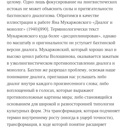
целому. Одно лишь фокусирование на лингвистических
истоках не может объяснить силы и притягательности
бахтинского диалогизма. Обратимся в качестве
иллюстрации к работе Яна Мукаржовского «Диалог и
монолог» (1940)[890]. Терминологически текст
Мукаржовского куда более «дисциплинирован», однако
по масштабу и оригинальности он уступает бахтинской
версии диалога. Мукаржовский, который хорошо знал и
высоко ценил работы Волошинова, оказывается зажатым
в узколингвистическом противопоставлении диалога и
монолога. Бахтин же разрешал проблему, освежая наше
понимание диалога, приглашая нас услышать либо
диалог внутри каждого произнесенного слова; либо
воплощенный в голосах, которые выражают
противоположные картины мира; либо становящийся
основанием для широкой и разносторонней типологии
культурных форм. Эта трансформация, которая подчиняет
термин внутреннему росту (иногда в ущерб точности),
трансформация, в ходе которой понятие расширяет