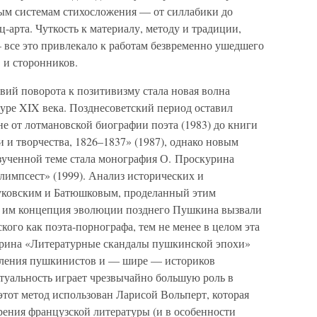
ным системам стихосложения — от силлабики до
-арта. Чуткость к материалу, методу и традиции,
все это привлекало к работам безвременно ушедшего
 и сторонников.
вий поворота к позитивизму стала новая волна
уре XIX века. Позднесоветский период оставил
е от лотмановской биографии поэта (1983) до книги
и творчества, 1826–1837» (1987), однако новым
 изученной теме стала монография О. Проскурина
импсест» (1999). Анализ исторических и
уковским и Батюшковым, проделанный этим
я им концепция эволюции позднего Пушкина вызвали
кого как поэта-порнографа, тем не менее в целом эта
урина «Литературные скандалы пушкинской эпохи»
коления пушкинистов и — шире — историков
туальность играет чрезвычайно большую роль в
этот метод использован Ларисой Вольперт, которая
рения французской литературы (и в особенности