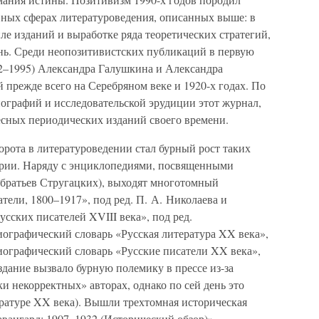
вных сферах литературоведения, описанных выше: в
ле изданий и выработке ряда теоретических стратегий,
нь. Среди неопозитивистских публикаций в первую
992–1995) Александра Галушкина и Александра
прежде всего на Серебряном веке и 1920-х годах. По
ографий и исследовательской эрудиции этот журнал,
есных периодических изданий своего времени.
рота в литературоведении стал бурный рост таких
арии. Наряду с энциклопедиями, посвященными
 братьев Стругацких), выходят многотомный
тели, 1800–1917», под ред. П. А. Николаева и
сских писателей XVIII века», под ред.
ографический словарь «Русская литература XX века»,
иографический словарь «Русские писатели XX века»,
здание вызвало бурную полемику в прессе из-за
ки некорректных» авторах, однако по сей день это
ратуре XX века). Вышли трехтомная историческая
авангард: 1907–1932 (Исторический обзор)»