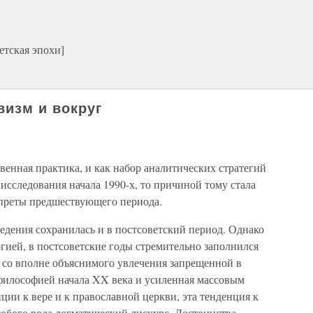
етская эпохи]
визм и вокруг
енная практика, и как набор аналитических стратегий
сследования начала 1990-х, то причиной тому стала
апреты предшествующего периода.
едения сохранилась и в постсоветский период. Однако
гией, в постсоветские годы стремительно заполнился
 со вполне объяснимого увлечения запрещенной в
 философией начала XX века и усиленная массовым
ии к вере и к православной церкви, эта тенденция к
собого рода догматический дискурс. Достоинства