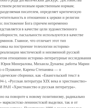
тствием религиозным нравственным нормам;
е разделяемая писателем, определяет критическую
почтительность в отношении к церкви и религии
о; постижение Бога (причем непременно
едставляется в качестве цели художественного
соборности, пасхальности используются в качестве
рминов. Главное, что отличает этот тип
овка на построение телеологии историко-
 реализации мистической и неизменной русской
 этом отношении историко-литературные исследования
, Юрия Минералова, Михаила Дунаева; работы Марии
 о Пушкине, Карена Степаняна — о
иодические сборники, как «Евангельский текст в
94-), «Русская литература XIX века и христианство»
ЛИ РАН «Христианство и русская литература».
о на повороте к новому позитивизму, радикально
 марксистско-ленинистской выделки, так и от
ания истины. Позитивизм 1990-х годов породил