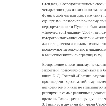
Стендаля). Сосредоточившись в своей
четырех эпизодах из жизни поэта, исс
французской литературы, а изучение т
сценариями, позволило по-новому поня
перформативности Пушкина был занов
«Творчество Пушкина» (2003), где пов
которого извлекались сценарии жизнес
жизнетворчества и сложные взаимоот
продолжают методологию пушкинских 
в вышеупомянутой биографии[1935].
Возвращение к позитивизму, не сков
запретами, позволило обратиться и к 
книга Е. Д. Толстой «Поэтика раздраже
противоречит хрестоматийному пиетет
антисемитом и никак не вписывается в
реагируя на самые различные идеологи
времени. Толстая реконструирует клю
З. Гиппиус и другими фигурами Сереб