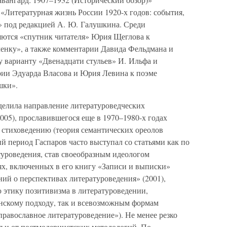
 «Литературная жизнь России 1920-х годов: события,
» под редакцией А. Ю. Галушкина. Среди
ются «спутник читателя» Юрия Щеглова к
ленку», а также комментарии Давида Фельдмана и
 варианту «Двенадцати стульев» И. Ильфа и
рии Эдуарда Власова и Юрия Левина к поэме
шки».
делила направление литературоведческих
005), прославившегося еще в 1970–1980-х годах
стиховедению (теория семантических ореолов
ий период Гаспаров часто выступал со статьями как по
туроведения, став своеобразным идеологом
ях, включенных в его книгу «Записи и выписки»
ений о перспективах литературоведения» (2001),
 этику позитивизма в литературоведении,
инскому подходу, так и всевозможным формам
равославное литературоведение»). Не менее резко
я и от постмодернистских методологий. По