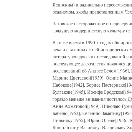
Ясинским) и радикально переосмысли
реализмом, якобы представленным Че
Чеховское настороженное и недоверчив
грядущую модернистскую культуру (с. 
В то же время в 1990-х годах обширн
века и связанных с ней исторических
литературоведческих исследований сов
последующее десятилетия появился ц
исследований об Андрее Белом[1936], 
Марине Цветаевой[1939], Осипе Манде
Набокове[1942], Борисе Пастернаке[19
Булгакове[1945], Иосифе Бродском[194
гораздо меньше внимания досталось Д
Анне Ахматовой[1949], Николаю Гумил
Бабелю[1952], Евгению Замятину[1953
Пильняку[1955], Юрию Олеше[1956], 
Константину Вагинову, Владиславу Хо