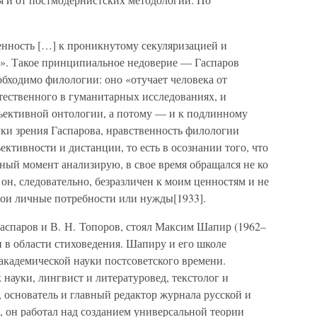
енность […] к проникнутому секуляризацией и
». Такое принципиальное недоверие — Гаспаров
обходимо филологии: оно «отучает человека от
тественного в гуманитарных исследованиях, и
бъективной онтологии, а потому — и к подлинному
ки зрения Гаспарова, нравственность филологии
ъективности и дистанции, то есть в осознании того, что
ный момент анализирую, в свое время обращался не ко
 он, следовательно, безразличен к моим ценностям и не
мои личные потребности или нужды[1933].
Гаспаров и В. Н. Топоров, стоял Максим Шапир (1962–
и в области стиховедения. Шапиру и его школе
академической науки постсоветского времени.
 науки, лингвист и литературовед, текстолог и
, основатель и главный редактор журнала русской и
», он работал над созданием универсальной теории