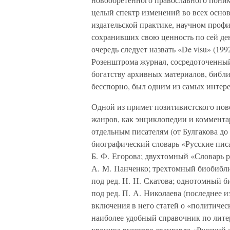
целый спектр изменений во всех осно
издательской практике, научном профи
сохранивших свою ценность по сей де
очередь следует назвать «De visu» (1
Розенштрома журнал, сосредоточенный 
богатству архивных материалов, библи
бесспорно, был одним из самых интер
Одной из примет позитивистского пово
жанров, как энциклопедии и коммент
отдельным писателям (от Булгакова до
биографический словарь «Русские писа
Б. Ф. Егорова; двухтомный «Словарь ру
А. М. Панченко; трехтомный биобибли
под ред. Н. Н. Скатова; однотомный б
под ред. П. А. Николаева (последнее и
включения в него статей о «политичес
наиболее удобный справочник по лите
хроника русского авангарда «Русский 