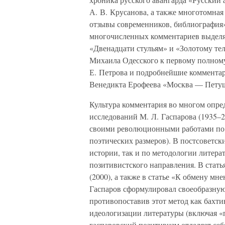
А. В. Крусанова, а также многотомная
отзывы современников, библиография
многочисленных комментариев выделя
«Двенадцати стульям» и «Золотому те
Михаила Одесского к первому полному
Е. Петрова и подробнейшие коммента
Венедикта Ерофеева «Москва — Пету
Культура комментария во многом опре
исследований М. Л. Гаспарова (1935–2
своими революционными работами по 
поэтических размеров). В постсоветск
истории, так и по методологии литера
позитивистского направления. В стать
(2000), а также в статье «К обмену мн
Гаспаров сформулировал своеобразную
противопоставив этот метод как бахт
идеологизации литературы (включая «п
гаспаровский позитивизм отделяет себ