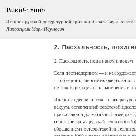
ВикиЧтение
История русской литературной критики [Советская и постсов
Липовецкий Марк Наумович
2. Пасхальность, позити
2. Пасхальность, позитивизм и вокруг
Если постмодернизм — и как художеств
— объединил многие новые издания и и
не только реакция на ограничения и з
Инерция идеологического литературов
вакуум, оставленный советской идеоло
православной догматикой. Начавшаяся
советское время русской религиозной
обращением постсоветской интеллигенц
середине 1990-х годов оформилась в о