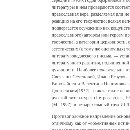
литературы в нем проверяются соотве
православная вера, разделяемая или н
реакцию на его творчество; всякая не
подвергается осуждению как кощунств
православного) автором или героем пр
творчества; а категории церковности, 
эстетических (к тому же оценочных) те
литературоведческого письма, — устан
литературного развития, подчиненной
духовности. Наиболее показательны в
Светланы Семеновой, Ивана Есаулова
Виролайнен и Валентина Непомнящего
Достоевском[1932], а также такие пер
русской литературе» (Петрозаводск, 19
(М., 1997), и четырехтомный труд ИР
Противоположное направление основан
отличному как от «объективных истин»
новообретенного православного поним