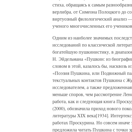
стиха, обращаясь к самым разнообраз
верлибра, от Симеона Полоцкого до соц
виртуозный филологический анализ — 
ученого многочисленных его учеников
Одним из наиболее значимых последст
исследований по классической литерат
богатейшую пушкинистику, в диапазон
Н. Эйдельмана «Пушкин: из биографии 
словом в этой, казалось бы, насквозь
«Поэзия Пушкина, или Подвижный пал
текстуальных контактов Пушкина с Ж
исследователем, а также предложенна
меньше споров, чем рассмотрение Ленс
работа, как и следующая книга Проск
(2000), обозначила приход нового по
литературы XIX века[1934]. Интертекс
работах Проскурина. Но совсем иначе 
предложила читать Пушкина с точки з