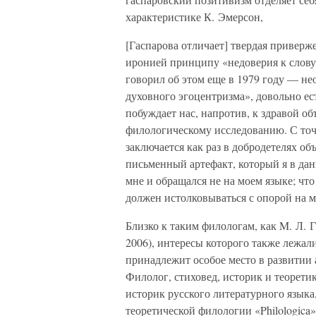
характеристике К. Эмерсон,
[Гаспарова отличает] твердая приверж
иронией принципу «недоверия к слову
говорил об этом еще в 1979 году — не
духовного эгоцентризма», довольно ес
побуждает нас, напротив, к здравой о
филологическому исследованию. С точ
заключается как раз в добродетелях об
письменный артефакт, который я в дан
мне и обращался не на моем языке; что
должен истолковываться с опорой на 
Близко к таким филологам, как M. Л. 
2006), интересы которого также лежал
принадлежит особое место в развитии 
Филолог, стиховед, историк и теоретик
историк русского литературного языка
теоретической филологии «Philologica