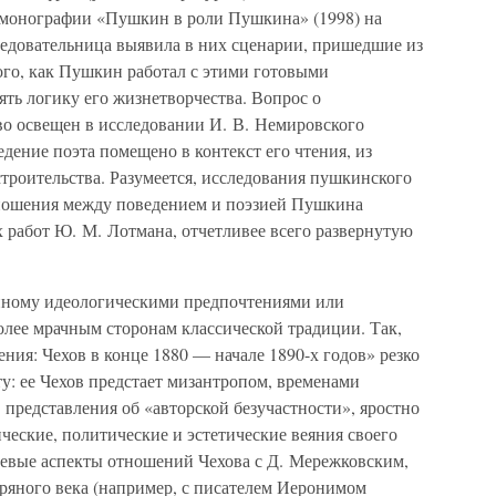
 монографии «Пушкин в роли Пушкина» (1998) на
ледовательница выявила в них сценарии, пришедшие из
ого, как Пушкин работал с этими готовыми
ть логику его жизнетворчества. Вопрос о
о освещен в исследовании И. В. Немировского
едение поэта помещено в контекст его чтения, из
троительства. Разумеется, исследования пушкинского
ношения между поведением и поэзией Пушкина
работ Ю. М. Лотмана, отчетливее всего развернутую
анному идеологическими предпочтениями или
более мрачным сторонам классической традиции. Так,
ния: Чехов в конце 1880 — начале 1890-х годов» резко
у: ее Чехов предстает мизантропом, временами
 представления об «авторской безучастности», яростно
ческие, политические и эстетические веяния своего
чевые аспекты отношений Чехова с Д. Мережковским,
ряного века (например, с писателем Иеронимом