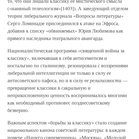
то, что они лишали классику ее мистического смысла
(«наивный телеологизм»[1403]). А заведующий отделом
теории либерального журнала «Вопросы литературы»
Серго Ломинадзе присоединился к атаке на Эфроса,
добавив к списку «обвиняемых» Юрия Любимова как
прямого наследника театрального авангарда.
Националистическая программа «священной войны за
классику», включавшая в себя антисемитизм и
ностальгию по сталинизму, резонировала с воззрениями
либеральной интеллигенции не только в силу ее
антисоветского пафоса, но и в силу ее
религиозности
—
превращение классики в сакральную и
неприкосновенную ценность воспринималось многими
как необходимый противовес позднесоветскому
безверию.
Важным аспектом «борьбы за классику» стало создание
национального
канона советской литературы: в каждом
номере «Нашего современника», «Москвы», «Молодой