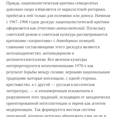
Правда, националистическая критика семидесятых
довольно скоро избавляется от марксистской риторики,
прибегая к ней только для полемики или доноса. Начиная
с 1967–1968 годов дискурс националистической критики
оформляется как отчетливо
антисоветский.
Поскольку
советский режим и советская культура рассматриваются
критиками-«патриотами» с
домодерных
позиций,
главными составляющими этого дискурса являются
антизападничество, антимодернизм и
антиинтеллектуализм. Все явления культуры
интерпретируются неопочвенниками 1970-х как
результат борьбы между силами, верными национальным
традициям (которые воплощали, с одной стороны,
крестьянство, а с другой — русская классическая
литература), — и злонамеренным искажением и
разрушением этих традиций, исходящим от западнически
ориентированной интеллигенции и евреев как агентов
модернизации. Так формируется жесткая система
оппозиций, которую нетрудно обнаружить едва ли не в