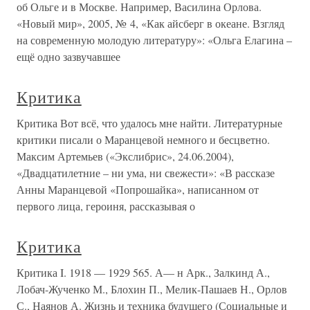
об Ольге и в Москве. Например, Василина Орлова.
«Новый мир», 2005, № 4, «Как айсберг в океане. Взгляд
на современную молодую литературу»: «Ольга Елагина –
ещё одно зазвучавшее
Критика
Критика Вот всё, что удалось мне найти. Литературные
критики писали о Маранцевой немного и бесцветно.
Максим Артемьев («Экслибрис», 24.06.2004),
«Двадцатилетние – ни ума, ни свежести»: «В рассказе
Анны Маранцевой «Попрошайка», написанном от
первого лица, героиня, рассказывая о
Критика
Критика I. 1918 — 1929 565. А— н Арк., Залкинд А.,
Лобач-Жученко М., Блохин П., Мелик-Пашаев Н., Орлов
С., Наянов А. Жизнь и техника будущего (Социальные и