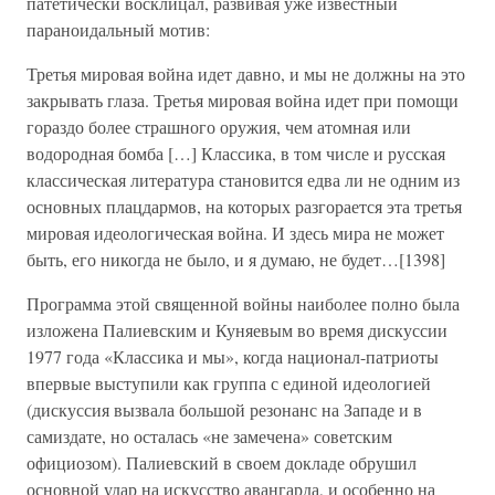
патетически восклицал, развивая уже известный
параноидальный мотив:
Третья мировая война идет давно, и мы не должны на это
закрывать глаза. Третья мировая война идет при помощи
гораздо более страшного оружия, чем атомная или
водородная бомба […] Классика, в том числе и русская
классическая литература становится едва ли не одним из
основных плацдармов, на которых разгорается эта третья
мировая идеологическая война. И здесь мира не может
быть, его никогда не было, и я думаю, не будет…[1398]
Программа этой священной войны наиболее полно была
изложена Палиевским и Куняевым во время дискуссии
1977 года «Классика и мы», когда национал-патриоты
впервые выступили как группа с единой идеологией
(дискуссия вызвала большой резонанс на Западе и в
самиздате, но осталась «не замечена» советским
официозом). Палиевский в своем докладе обрушил
основной удар на искусство авангарда, и особенно на