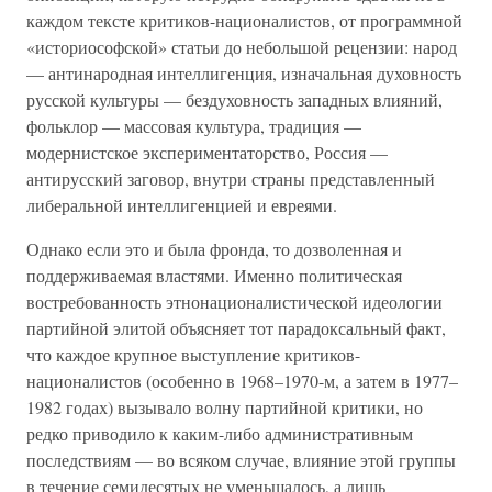
каждом тексте критиков-националистов, от программной
«историософской» статьи до небольшой рецензии: народ
— антинародная интеллигенция, изначальная духовность
русской культуры — бездуховность западных влияний,
фольклор — массовая культура, традиция —
модернистское экспериментаторство, Россия —
антирусский заговор, внутри страны представленный
либеральной интеллигенцией и евреями.
Однако если это и была фронда, то дозволенная и
поддерживаемая властями. Именно политическая
востребованность этнонационалистической идеологии
партийной элитой объясняет тот парадоксальный факт,
что каждое крупное выступление критиков-
националистов (особенно в 1968–1970-м, а затем в 1977–
1982 годах) вызывало волну партийной критики, но
редко приводило к каким-либо административным
последствиям — во всяком случае, влияние этой группы
в течение семидесятых не уменьшалось, а лишь