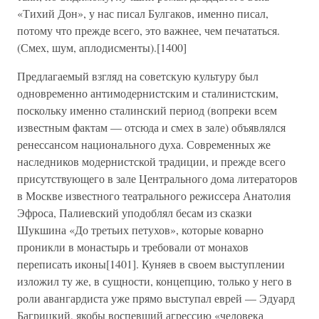
«Тихий Дон», у нас писал Булгаков, именно писал,
потому что прежде всего, это важнее, чем печататься.
(Смех, шум, аплодисменты).[1400]
Предлагаемый взгляд на советскую культуру был
одновременно антимодернистским и сталинистским,
поскольку именно сталинский период (вопреки всем
известным фактам — отсюда и смех в зале) объявлялся
ренессансом национального духа. Современных же
наследников модернистской традиции, и прежде всего
присутствующего в зале Центрального дома литераторов
в Москве известного театрального режиссера Анатолия
Эфроса, Палиевский уподоблял бесам из сказки
Шукшина «До третьих петухов», которые коварно
проникли в монастырь и требовали от монахов
переписать иконы[1401]. Куняев в своем выступлении
изложил ту же, в сущности, концепцию, только у него в
роли авангардиста уже прямо выступал еврей — Эдуард
Багрицкий, якобы воспевший агрессию «человека