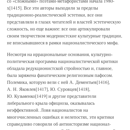
со «сложными» поэтами-метафористами начала 1980-
х[1415]. Все эти авторы выходили за пределы
традиционно-реалистической эстетики, все они
представляли в глазах читателей и властей эстетическую
сложность, но еще важнее: все они артикулировали
своим творчеством модернистские культурные традиции,
не вписывавшиеся в рамки националистического мифа.
Несмотря на иррациональные основания, культурно-
политическая программа националистической критики
обладала редукционистской стройностью и, главное,
была заряжена фанатическим религиозным пафосом.
Полемика, которую вели с ней А. Дементьев[1416],
А. Н. Яковлев[1417], Ю. Суровцев[1418],
Ю. Кузьменко[1419] и другие представители
либерального крыла официоза, оказывалась
неэффективной. Ловя националистов на
многочисленных ошибках и нелепостях, эти критики
справедливо говорили об антиисторизме национал-