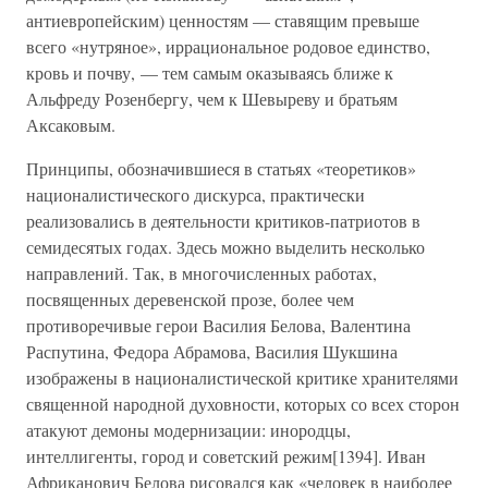
антиевропейским) ценностям — ставящим превыше
всего «нутряное», иррациональное родовое единство,
кровь и почву, — тем самым оказываясь ближе к
Альфреду Розенбергу, чем к Шевыреву и братьям
Аксаковым.
Принципы, обозначившиеся в статьях «теоретиков»
националистического дискурса, практически
реализовались в деятельности критиков-патриотов в
семидесятых годах. Здесь можно выделить несколько
направлений. Так, в многочисленных работах,
посвященных деревенской прозе, более чем
противоречивые герои Василия Белова, Валентина
Распутина, Федора Абрамова, Василия Шукшина
изображены в националистической критике хранителями
священной народной духовности, которых со всех сторон
атакуют демоны модернизации: инородцы,
интеллигенты, город и советский режим[1394]. Иван
Африканович Белова рисовался как «человек в наиболее