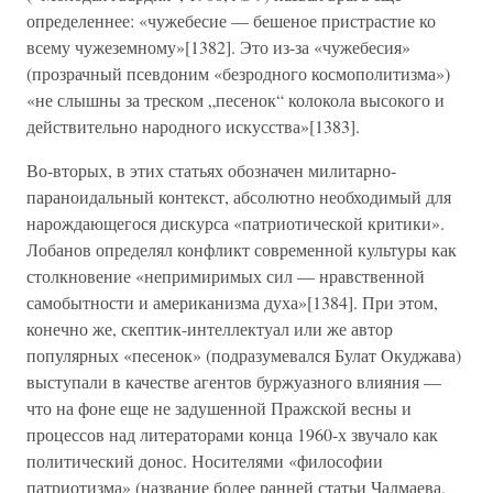
определеннее: «чужебесие — бешеное пристрастие ко
всему чужеземному»[1382]. Это из-за «чужебесия»
(прозрачный псевдоним «безродного космополитизма»)
«не слышны за треском „песенок“ колокола высокого и
действительно народного искусства»[1383].
Во-вторых, в этих статьях обозначен милитарно-
параноидальный контекст, абсолютно необходимый для
нарождающегося дискурса «патриотической критики».
Лобанов определял конфликт современной культуры как
столкновение «непримиримых сил — нравственной
самобытности и американизма духа»[1384]. При этом,
конечно же, скептик-интеллектуал или же автор
популярных «песенок» (подразумевался Булат Окуджава)
выступали в качестве агентов буржуазного влияния —
что на фоне еще не задушенной Пражской весны и
процессов над литераторами конца 1960-х звучало как
политический донос. Носителями «философии
патриотизма» (название более ранней статьи Чалмаева,