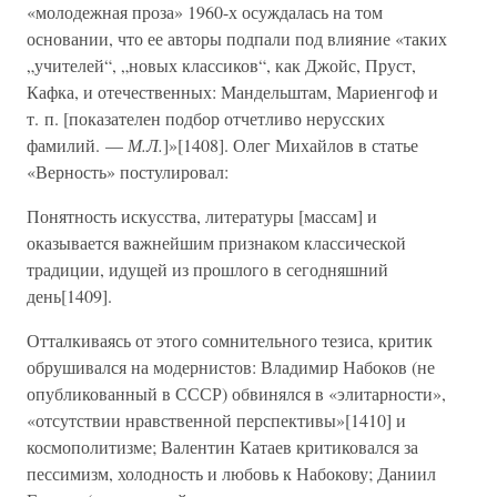
«молодежная проза» 1960-х осуждалась на том
основании, что ее авторы подпали под влияние «таких
„учителей“, „новых классиков“, как Джойс, Пруст,
Кафка, и отечественных: Мандельштам, Мариенгоф и
т. п. [показателен подбор отчетливо нерусских
фамилий. —
М.Л.
]»[1408]. Олег Михайлов в статье
«Верность» постулировал:
Понятность искусства, литературы [массам] и
оказывается важнейшим признаком классической
традиции, идущей из прошлого в сегодняшний
день[1409].
Отталкиваясь от этого сомнительного тезиса, критик
обрушивался на модернистов: Владимир Набоков (не
опубликованный в СССР) обвинялся в «элитарности»,
«отсутствии нравственной перспективы»[1410] и
космополитизме; Валентин Катаев критиковался за
пессимизм, холодность и любовь к Набокову; Даниил