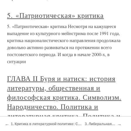
5. «Патриотическая» критика
5. «Патриотическая» критика Несмотря на кажущееся
выпадение из культурного мейнстрима после 1991 года,
критика националистического направления продолжала
довольно активно развиваться на протяжении всего
постсоветского периода. И когда в начале 2000-х, в
ситуации
ГЛАВА II Буря и натиск: история
литературы, общественная и
философская критика. Символизм.
Народничество. Политика и
литературная критика. Политика и
литературная критика до и после
←
→
1. Критика в литературной политике: Статус и функции
3. Либеральная критика