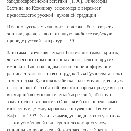
западноевропейской эстетики»[1390]. Философия
Бахтина, по Кожинову, закономерно выражает
превосходство русской «духовной традиции»:
Именно русская мысль могла и должна была создать
эстетику диалога, воплотившую наиболее глубокую
природу русской литературы[1391].
Зато сама «всечеловеческая» Россия, доказывал критик,
является объектом постоянных посягательств других
империй. Так, под видом достоверной информации
развивается основанная на трудах Льва Гумилева мысль о
том, что даже Куликовская битва «на самом деле, если уж
на то пошло, была битвой русского народа прежде всего с
всемирной космополитической агрессией, ибо сама
захватническая политика Орды все более определялась
интересами „международных спекулянтов“ Генуи и
Кафы…»[1392]. Засилье «международных спекулянтов»
— это устойчивый в «патриотическом дискурсе»
синоним «мирового еврейского заговора». Значит, и