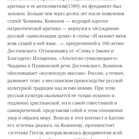
критики и ее антисемитизм[1389]; но фундамент был
заложен. Больше чем через десять лет после появления
статей Чалмаева, Кожинов — ведущий идеолог
патриотической критики — вернулся к обсуждению
русской «цивилизации души» в статье «И назовет меня
всяк сущий в ней язык…», приуроченной к 160-летию
Достоевского. Отталкиваясь от «Слова о Законе и
Благодати» Иллариона, «Апологии сумасшедшего»
Чаадаева и Пушкинской речи Достоевского, Кожинов
обосновывает «вселенскую миссию» России, а точнее,
развивает тезис о мессианском превосходстве русской
культурной традиции над всеми иными. При этом
русская культура оказывается не только исконно и
подлинно христианской, но и самой совестливой и
самокритичной, представляя собой в этом отношении
укор и образец миру. Вписан в этот контекст и Бахтин:
его эстетика диалога, по Кожинову, противостоит
«эстетике Гегеля, которая являлась фундаментом всей