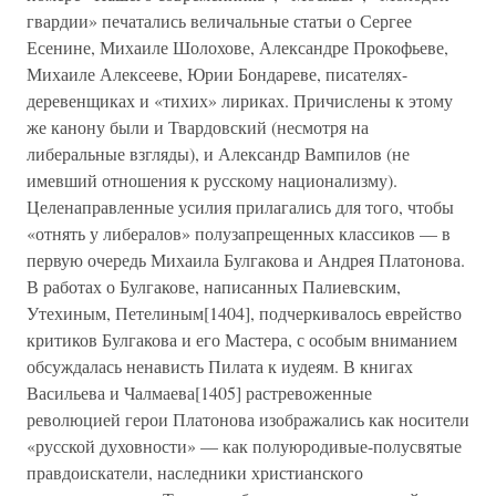
гвардии» печатались величальные статьи о Сергее
Есенине, Михаиле Шолохове, Александре Прокофьеве,
Михаиле Алексееве, Юрии Бондареве, писателях-
деревенщиках и «тихих» лириках. Причислены к этому
же канону были и Твардовский (несмотря на
либеральные взгляды), и Александр Вампилов (не
имевший отношения к русскому национализму).
Целенаправленные усилия прилагались для того, чтобы
«отнять у либералов» полузапрещенных классиков — в
первую очередь Михаила Булгакова и Андрея Платонова.
В работах о Булгакове, написанных Палиевским,
Утехиным, Петелиным[1404], подчеркивалось еврейство
критиков Булгакова и его Мастера, с особым вниманием
обсуждалась ненависть Пилата к иудеям. В книгах
Васильева и Чалмаева[1405] растревоженные
революцией герои Платонова изображались как носители
«русской духовности» — как полуюродивые-полусвятые
правдоискатели, наследники христианского