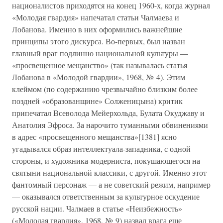
националистов приходятся на конец 1960-х, когда журнал
«Молодая гвардия» напечатал статьи Чалмаева и
Лобанова. Именно в них оформились важнейшие
принципы этого дискурса. Во-первых, был назван
главный враг подлинно национальной культуры —
«просвещенное мещанство» (так называлась статья
Лобанова в «Молодой гвардии», 1968, № 4). Этим
клеймом (по содержанию чрезвычайно близким более
поздней «образованщине» Солженицына) критик
припечатал Всеволода Мейерхольда, Булата Окуджаву и
Анатолия Эфроса. За нарочито туманными обвинениями
в адрес «просвещенного мещанства»[1381] ясно
угадывался образ интеллектуала-западника, с одной
стороны, и художника-модерниста, покушающегося на
святыни национальной классики, с другой. Именно этот
фантомный персонаж — а не советский режим, например
— оказывался ответственным за культурное оскудение
русской нации. Чалмаев в статье «Неизбежность»
(«Молодая гвардия», 1968, № 9) назвал врага еще