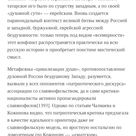
татарское иго было по существу западным, а по своей
«духовной сути» — еврейским. Вновь создается
параноидальный контекст великой битвы между Россией
и западной, буржуазной, еврейской агрессией
бездуховности: только теперь под видом «всемирности»
этот конфликт распространяется практически на всю
русскую историю и приобретает поистине мистический
смысл.
Метафизика «цивилизации души», противопоставление
духовной России бездушному Западу, разумеется,
вызвали у всех оппонентов «патриотического дискурса»
ассоциации со славянофильством, да и сами критики-
националисты активно пропагандировали
славянофилов[1393]. Однако по статьям Чалмаева и
Кожинова видно, что патриотическая критика предлагала
в качестве идеального ориентира даже не
славянофильскую модель, но яростную ностальгию по
домодерным (по Кожинову — «азиатским»,