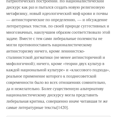
патриотических построений. Но националистический
дискурс как раз и пытался создать новую религиозную
метафизику, новый идеологический миф крови и почвы
— антиисторические по определению, — и обсуждение
литературных текстов, по своей природе суггестивных и
многозначных, наилучшим образом соответствовало этой
задаче. Вместе с тем сами либеральные полемисты не
могли противопоставить националистическому
антиисторизму ничего, кроме ленинистско-
сталинистской догматики (не менее антиисторичной и
мифологичной); ничего, кроме «теории двух культур в
каждой национальной культуре» и «классового подхода»,
реальное применение которого к позднесоветской
современности было во всех отношениях сомнительно,
да и нежелательно. Более существенную альтернативу
националистическому дискурсу могла представить
либеральная критика, совершенно иначе читавшая те же
самые литературные тексты[1420].