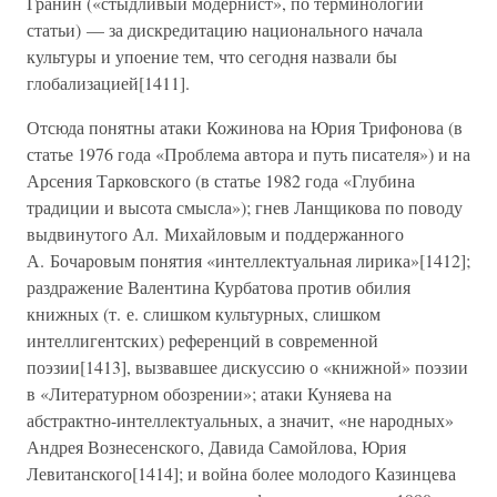
Гранин («стыдливый модернист», по терминологии
статьи) — за дискредитацию национального начала
культуры и упоение тем, что сегодня назвали бы
глобализацией[1411].
Отсюда понятны атаки Кожинова на Юрия Трифонова (в
статье 1976 года «Проблема автора и путь писателя») и на
Арсения Тарковского (в статье 1982 года «Глубина
традиции и высота смысла»); гнев Ланщикова по поводу
выдвинутого Ал. Михайловым и поддержанного
А. Бочаровым понятия «интеллектуальная лирика»[1412];
раздражение Валентина Курбатова против обилия
книжных (т. е. слишком культурных, слишком
интеллигентских) референций в современной
поэзии[1413], вызвавшее дискуссию о «книжной» поэзии
в «Литературном обозрении»; атаки Куняева на
абстрактно-интеллектуальных, а значит, «не народных»
Андрея Вознесенского, Давида Самойлова, Юрия
Левитанского[1414]; и война более молодого Казинцева