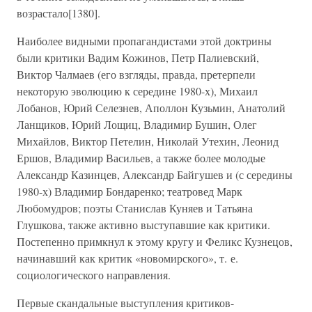
возрастало[1380].
Наиболее видными пропагандистами этой доктрины
были критики Вадим Кожинов, Петр Палиевский,
Виктор Чалмаев (его взгляды, правда, претерпели
некоторую эволюцию к середине 1980-х), Михаил
Лобанов, Юрий Селезнев, Аполлон Кузьмин, Анатолий
Ланщиков, Юрий Лощиц, Владимир Бушин, Олег
Михайлов, Виктор Петелин, Николай Утехин, Леонид
Ершов, Владимир Васильев, а также более молодые
Александр Казинцев, Александр Байгушев и (с середины
1980-х) Владимир Бондаренко; театровед Марк
Любомудров; поэты Станислав Куняев и Татьяна
Глушкова, также активно выступавшие как критики.
Постепенно примкнул к этому кругу и Феликс Кузнецов,
начинавший как критик «новомирского», т. е.
социологического направления.
Первые скандальные выступления критиков-