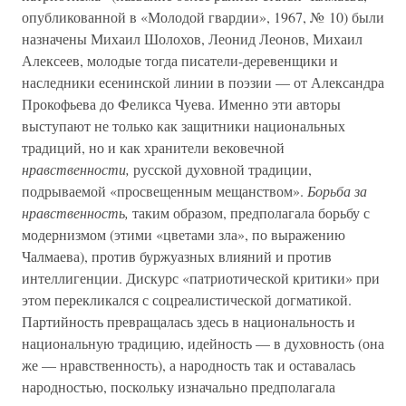
опубликованной в «Молодой гвардии», 1967, № 10) были
назначены Михаил Шолохов, Леонид Леонов, Михаил
Алексеев, молодые тогда писатели-деревенщики и
наследники есенинской линии в поэзии — от Александра
Прокофьева до Феликса Чуева. Именно эти авторы
выступают не только как защитники национальных
традиций, но и как хранители вековечной
нравственности,
русской духовной традиции,
подрываемой «просвещенным мещанством».
Борьба за
нравственность,
таким образом, предполагала борьбу с
модернизмом (этими «цветами зла», по выражению
Чалмаева), против буржуазных влияний и против
интеллигенции. Дискурс «патриотической критики» при
этом перекликался с соцреалистической догматикой.
Партийность превращалась здесь в национальность и
национальную традицию, идейность — в духовность (она
же — нравственность), а народность так и оставалась
народностью, поскольку изначально предполагала