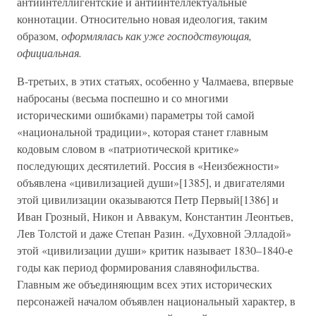
антиинтеллигентские и антиинтеллектуальные
коннотации. Относительно новая идеология, таким
образом,
оформлялась как уже господствующая,
официальная.
В-третьих, в этих статьях, особенно у Чалмаева, впервые
набросаны (весьма поспешно и со многими
историческими ошибками) параметры той самой
«национальной традиции», которая станет главным
кодовым словом в «патриотической критике»
последующих десятилетий. Россия в «Неизбежности»
объявлена «цивилизацией души»[1385], и двигателями
этой цивилизации оказываются Петр Первый[1386] и
Иван Грозный, Никон и Аввакум, Константин Леонтьев,
Лев Толстой и даже Степан Разин. «Духовной Элладой»
этой «цивилизации души» критик называет 1830–1840-е
годы как период формирования славянофильства.
Главным же объединяющим всех этих исторических
персонажей началом объявлен национальный характер, в