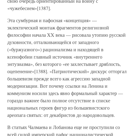
свою очередь ориентированный на войну с
«чужебесием»[1387].
Эта сумбурная и пафосная «концепция» —
эклектический монтаж фрагментов религиозной
философии начала XX века — рисовала утопию русской
духовности, отталкивающейся от западного
(«буржуазного») рационализма и находящей в
ксенофобии главный источник «внутреннего
энтузиазма», без которого «ее захлестывает дряблость,
оцепенение»[1388]. «Патриотический» дискурс отторгал
большевизм прежде всего как агрессию западной
модернизации. Вот почему ссылки на Ленина и
коммунизм носили здесь явно формальный характер —
гораздо важнее было полное отсутствие в списке
национальных героев фигур из большевистского
ареопага святых: от декабристов до народовольцев.
В статьях Чалмаева и Лобанова еще не проступили со
всей силой имперский пафос националистической