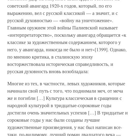
советский авангард 1920-х годов, который, по его
выражению, вел с русской классикой — а значит, и с
русской духовностью — «войну на уничтожение».
Главным оружием этой войны Палиевский называет
«интерпретаторство», поскольку авангард обращается «к
классике за художественным содержанием, которого у
него, у авангарда, никогда не было и нет»[1399]. Однако,
по мнению критика, в сталинскую эпоху
восторжествовала историческая справедливость, и
русская духовность вновь возобладала:
Многие из тех, в частности, левых художников, которые
начинали свой путь с того, что поднимали меч, от меча
же и погибли […] Культура классическая в сращении с
народной культурой в тридцатые-сороковые годы
достигли очень значительных успехов […] В тридцатые и
сороковые годы у нас были созданы лучшие
художественные произведения, у нас был написан все-
таки, по-видимому, лучший роман двадцатого века —