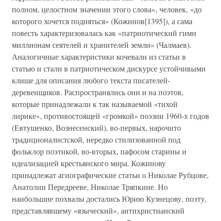
полном, целостном значении этого слова», человек, «до
которого хочется подняться» (Кожинов[1395]), а сама
повесть характеризовалась как «патриотический гимн
миллионам сеятелей и хранителей земли» (Чалмаев).
Аналогичные характеристики кочевали из статьи в
статью и стали в патриотическом дискурсе устойчивыми
клише для описания любого текста писателей-
деревенщиков. Распространялись они и на поэтов,
которые принадлежали к так называемой «тихой
лирике», противостоящей «громкой» поэзии 1960-х годов
(Евтушенко, Вознесенский), во-первых, нарочито
традиционалистской, нередко стилизованной под
фольклор поэтикой, во-вторых, пафосом старины и
идеализацией крестьянского мира. Кожинову
принадлежат агиографические статьи о Николае Рубцове,
Анатолии Передрееве, Николае Тряпкине. Но
наибольшие похвалы достались Юрию Кузнецову, поэту,
представлявшему «языческий», антихристианский