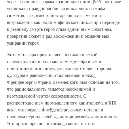
через различные формы «рационализации»[935], которые
усиливали правдоподобие возникающих из мифа
сюжетов. Так, вместо повторяющихся смерти и
возрождения как части мифического цикла при переходе
к реализму смерть героя стала единичным событием,
превратив сюжет в ряд восхождений и обманчивых
умираний героя.
Хотя метафора представлена в семантической
палеонтологии в роли моста между образным и
понятийным познанием, удерживая эти две стороны
культуры в равновесии, стадиальный подход
Фрейденберг и Франк-Каменецкого был основан на том,
что рациональность является необходимой и
неотменяемой чертой современности. С
распространением промышленного капитализма в XIX
веке, утверждала Фрейденберг, сюжет оставил в
прошлом период своей «доисторической» анонимности.
Это противоречие, никогда до конца так и не