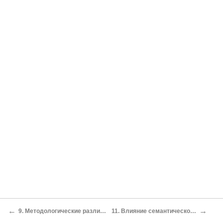
←
→
9. Методологические различия: Против формализма и вульгарного социологизма
11. Влияние семантической палеонтологии на литературоведение 1930-х годов