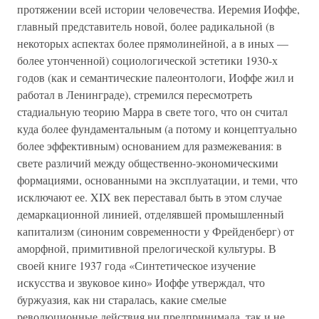
протяжении всей истории человечества. Иеремия Иоффе,
главный представитель новой, более радикальной (в
некоторых аспектах более прямолинейной, а в иных —
более утонченной) социологической эстетики 1930-х
годов (как и семантические палеонтологи, Иоффе жил и
работал в Ленинграде), стремился пересмотреть
стадиальную теорию Марра в свете того, что он считал
куда более фундаментальным (а потому и концептуально
более эффективным) основанием для размежевания: в
свете различий между общественно-экономическими
формациями, основанными на эксплуатации, и теми, что
исключают ее. XIX век переставал быть в этом случае
демаркационной линией, отделявшей промышленный
капитализм (синоним современности у Фрейденберг) от
аморфной, примитивной прелогической культуры. В
своей книге 1937 года «Синтетическое изучение
искусства и звуковое кино» Иоффе утверждал, что
буржуазия, как ни старалась, какие смелые
революционные действия ни предпринимала, так и не