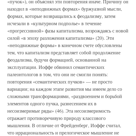
«пучок»), он объяснял эти повторения иначе. Причину он
находил в «неподвижных формах» буржуазной мысли,
формах, которые возвращались к феодализму, затем
исчезали в «культурном подполье» в течение
«прогрессивной» фазы капитализма, возрождаясь с новой
силой «в эпоху разложения капитализма» (20). Эти
«неподвижные формы» в конечном счете обусловлены
тем, что капитализм представляет собой продолжение
феодализма, будучи формацией, основанной на
эксплуатации. Иоффе обвинил семантических
палеонтологов в том, что они не смогли понять:
повторения «семантических пучков» — не просто
вариации; на каждом этапе развития мы имеем дело со
сложными трансформациями, «раздвоением и борьбой
элементов одного пучка, разнесением их в
несоизмеримые ряды» (46). Эта несоизмеримость
отражает противоречивую природу классового
мышления. В отличие от Фрейденберг, Иоффе считал,
что иррациональность и прелогическое мышление не