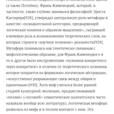
(а также Потебни), Франк-Каменецкий, который, в
частности, также глубоко занимался философией Эрнста
Кассирера[928], утверждал центральную роль метафоры в
качестве «познавательной категории, предваряющей
логические понятия в образном мышлении», сыгравшей
ключевую роль в возникновении теоретических схем, на
которых строится «научное познание» реальности[929].
Метафора понималась как генетически связанная с
мифологическими образами; для Франк-Каменецкого и
то и другое было инструментами «познания конкретного
через конкретное» в отличие от теоретического познания,
которое опирается на формально-логические абстракции,
«искусственно разрывающие связь между общим и
единичным»[930]. Хотя миф считался более ранней
стадией культурной эволюции, предшествовавшей
«поэзии» («поэзией» семантические палеонтологи часто
называли вообще всю литературу), поэтическая метафора
развилась из мифа и в тесном контакте с ним. Эта