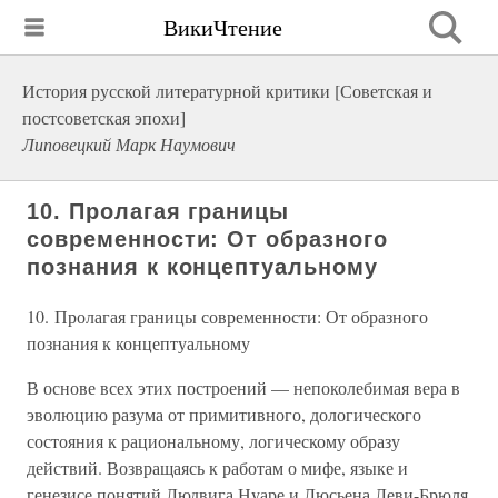
ВикиЧтение
История русской литературной критики [Советская и
постсоветская эпохи]
Липовецкий Марк Наумович
10. Пролагая границы
современности: От образного
познания к концептуальному
10. Пролагая границы современности: От образного
познания к концептуальному
В основе всех этих построений — непоколебимая вера в
эволюцию разума от примитивного, дологического
состояния к рациональному, логическому образу
действий. Возвращаясь к работам о мифе, языке и
генезисе понятий Людвига Нуаре и Люсьена Леви-Брюля