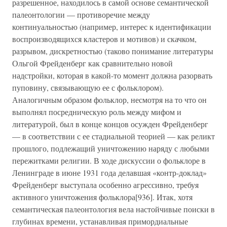
разрешенное, находилось в самой основе семантической
палеонтологии — противоречие между
континуальностью (например, интерес к идентификации
воспроизводящихся кластеров и мотивов) и скачком,
разрывом, дискретностью (таково понимание литературы
Ольгой Фрейденберг как сравнительно новой
надстройки, которая в какой-то момент должна разорвать
пуповину, связывающую ее с фольклором).
Аналогичным образом фольклор, несмотря на то что он
выполнял посредническую роль между мифом и
литературой, был в конце концов осужден Фрейденберг
— в соответствии с ее стадиальной теорией — как реликт
прошлого, подлежащий уничтожению наряду с любыми
пережитками религии. В ходе дискуссии о фольклоре в
Ленинграде в июне 1931 года делавшая «контр-доклад»
Фрейденберг выступала особенно агрессивно, требуя
активного уничтожения фольклора[936]. Итак, хотя
семантическая палеонтология вела настойчивые поиски в
глубинах времени, устанавливая примордиальные