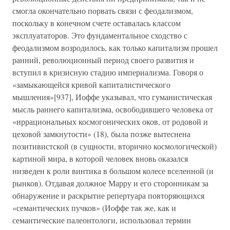
смогла окончательно порвать связи с феодализмом,
поскольку в конечном счете оставалась классом
эксплуататоров. Это фундаментальное сходство с
феодализмом возродилось, как только капитализм прошел
ранний, революционный период своего развития и
вступил в кризисную стадию империализма. Говоря о
«замыкающейся кривой капиталистического
мышления»[937], Иоффе указывал, что гуманистическая
мысль раннего капитализма, освободившего человека от
«иррациональных космогонических оков, от родовой и
цеховой замкнутости» (18), была позже вытеснена
позитивистской (в сущности, вторично космологической)
картиной мира, в которой человек вновь оказался
низведен к роли винтика в большом колесе вселенной (и
рынков). Отдавая должное Марру и его сторонникам за
обнаружение и раскрытие репертуара повторяющихся
«семантических пучков» (Иоффе так же, как и
семантические палеонтологи, использовал термин