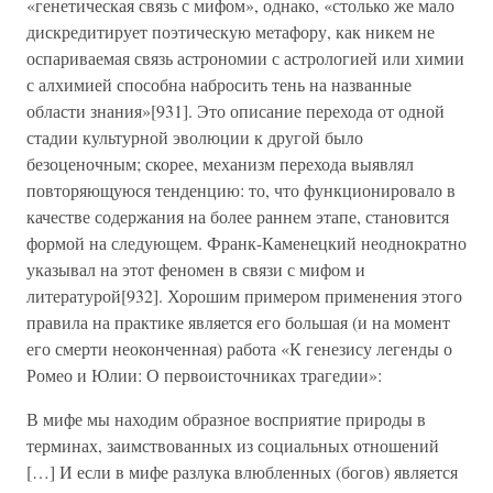
«генетическая связь с мифом», однако, «столько же мало
дискредитирует поэтическую метафору, как никем не
оспариваемая связь астрономии с астрологией или химии
с алхимией способна набросить тень на названные
области знания»[931]. Это описание перехода от одной
стадии культурной эволюции к другой было
безоценочным; скорее, механизм перехода выявлял
повторяющуюся тенденцию: то, что функционировало в
качестве содержания на более раннем этапе, становится
формой на следующем. Франк-Каменецкий неоднократно
указывал на этот феномен в связи с мифом и
литературой[932]. Хорошим примером применения этого
правила на практике является его большая (и на момент
его смерти неоконченная) работа «К генезису легенды о
Ромео и Юлии: О первоисточниках трагедии»:
В мифе мы находим образное восприятие природы в
терминах, заимствованных из социальных отношений
[…] И если в мифе разлука влюбленных (богов) является