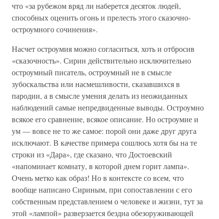
что «за рубежом вряд ли наберется десяток людей,
способных оценить огонь и прелесть этого сказочно-
остроумного сочинения».
Насчет остроумия можно согласиться, хоть и отбросив
«сказочность». Сирин действительно исключительно
остроумный писатель, остроумный не в смысле
зубоскальства или насмешливости, сказавшихся в
пародии, а в смысле умения делать из неожиданных
наблюдений самые непредвиденные выводы. Остроумно
всякое его сравнение, всякое описание. Но остроумие и
ум — вовсе не то же самое: порой они даже друг друга
исключают. В качестве примера сошлюсь хотя бы на те
строки из «Дара», где сказано, что Достоевский
«напоминает комнату, в которой днем горит лампа».
Очень метко как образ! Но в контексте со всем, что
вообще написано Сириным, при сопоставлении с его
собственным представлением о человеке и жизни, тут за
этой «лампой» разверзается бездна обезоруживающей