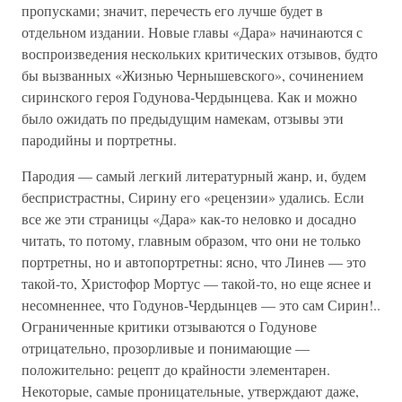
пропусками; значит, перечесть его лучше будет в
отдельном издании. Новые главы «Дара» начинаются с
воспроизведения нескольких критических отзывов, будто
бы вызванных «Жизнью Чернышевского», сочинением
сиринского героя Годунова-Чердынцева. Как и можно
было ожидать по предыдущим намекам, отзывы эти
пародийны и портретны.
Пародия — самый легкий литературный жанр, и, будем
беспристрастны, Сирину его «рецензии» удались. Если
все же эти страницы «Дара» как-то неловко и досадно
читать, то потому, главным образом, что они не только
портретны, но и автопортретны: ясно, что Линев — это
такой-то, Христофор Мортус — такой-то, но еще яснее и
несомненнее, что Годунов-Чердынцев — это сам Сирин!..
Ограниченные критики отзываются о Годунове
отрицательно, прозорливые и понимающие —
положительно: рецепт до крайности элементарен.
Некоторые, самые проницательные, утверждают даже,