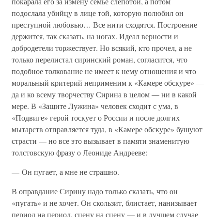
покарала его за измену семье слепотой, а потом
подослала убийцу в лице той, которую полюбил он
преступной любовью… Все нити сходятся. Построение
держится, так сказать, на ногах. Идеал верности и
добродетели торжествует. Но всякий, кто прочел, а не
только перелистал сиринский роман, согласится, что
подобное толкование не имеет к нему отношения и что
моральный критерий неприменим к «Камере обскуре» —
да и ко всему творчеству Сирина в целом — ни в какой
мере. В «Защите Лужина» человек сходит с ума, в
«Подвиге» герой тоскует о России и после долгих
мытарств отправляется туда, в «Камере обскуре» бушуют
страсти — но все это вызывает в памяти знаменитую
толстовскую фразу о Леониде Андрееве:
— Он пугает, а мне не страшно.
В оправдание Сирину надо только сказать, что он
«пугать» и не хочет. Он скользит, блистает, нанизывает
период на период, сцену на сцену — и в лучшем случае