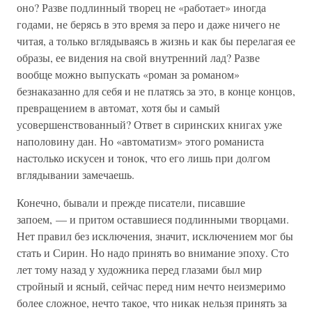
оно? Разве подлинный творец не «работает» иногда
годами, не берясь в это время за перо и даже ничего не
читая, а только вглядываясь в жизнь и как бы перелагая ее
образы, ее видения на свой внутренний лад? Разве
вообще можно выпускать «роман за романом»
безнаказанно для себя и не платясь за это, в конце концов,
превращением в автомат, хотя бы и самый
усовершенствованный? Ответ в сиринских книгах уже
наполовину дан. Но «автоматизм» этого романиста
настолько искусен и тонок, что его лишь при долгом
вглядывании замечаешь.
Конечно, бывали и прежде писатели, писавшие
запоем, — и притом оставшиеся подлинными творцами.
Нет правил без исключения, значит, исключением мог бы
стать и Сирин. Но надо принять во внимание эпоху. Сто
лет тому назад у художника перед глазами был мир
стройный и ясный, сейчас перед ним нечто неизмеримо
более сложное, нечто такое, что никак нельзя принять за