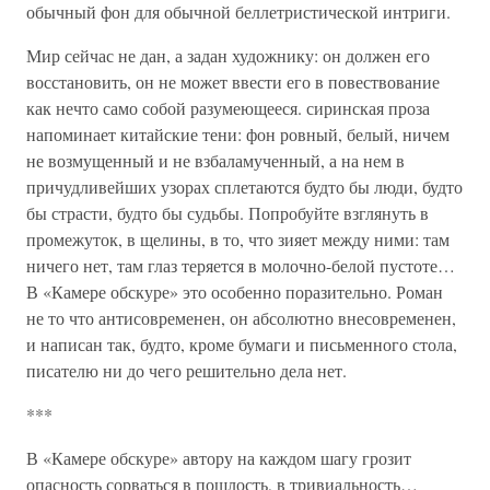
обычный фон для обычной беллетристической интриги.
Мир сейчас не дан, а задан художнику: он должен его
восстановить, он не может ввести его в повествование
как нечто само собой разумеющееся. сиринская проза
напоминает китайские тени: фон ровный, белый, ничем
не возмущенный и не взбаламученный, а на нем в
причудливейших узорах сплетаются будто бы люди, будто
бы страсти, будто бы судьбы. Попробуйте взглянуть в
промежуток, в щелины, в то, что зияет между ними: там
ничего нет, там глаз теряется в молочно-белой пустоте…
В «Камере обскуре» это особенно поразительно. Роман
не то что антисовременен, он абсолютно внесовременен,
и написан так, будто, кроме бумаги и письменного стола,
писателю ни до чего решительно дела нет.
***
В «Камере обскуре» автору на каждом шагу грозит
опасность сорваться в пошлость, в тривиальность…