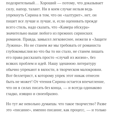
подозрительный… Хороший — потому, что доказывает
силу, напор, талант. Ни в коем случае нельзя ведь
упрекнуть Сирина в том, что он «халтурит», нет, он
пишет все лучше и лучше, и, если оценивать прежде
всего стиль, надо сказать, что «Камера обскура»
значительно выше любого из прежних сиринских
романов. Правда, замысел легковеснее, нежели в «Защите
Лужина». Но не станем же мы требовать от романиста
глубокомыслия во что бы то ни стало, не станем лишать
его права рассказать просто «случай из жизни», без
всяких проблем и идей. Нашу здешнюю литературу
обычно упрекают в вялости, в творческом малокровии.
Вот беллетрист, к которому упрек этот никак отнесен
быть не может! От чтения Сирина остается впечатление,
что он в силах писать без конца, — и всегда одинаково
гладко, изящно и своеобразно.
Но тут же невольно думаешь: что такое творчество? Разве
это «писание», именно писание, как процесс, — и только