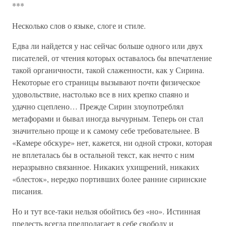
***
Несколько слов о языке, слоге и стиле.
Едва ли найдется у нас сейчас больше одного или двух
писателей, от чтения которых оставалось бы впечатление
такой органичности, такой слаженности, как у Сирина.
Некоторые его страницы вызывают почти физическое
удовольствие, настолько все в них крепко спаяно и
удачно сцеплено… Прежде Сирин злоупотреблял
метафорами и бывал иногда вычурным. Теперь он стал
значительно проще и к самому себе требовательнее. В
«Камере обскуре» нет, кажется, ни одной строки, которая
не вплеталась бы в остальной текст, как нечто с ним
неразрывно связанное. Никаких ухищрений, никаких
«блесток», нередко портивших более ранние сиринские
писания.
Но и тут все-таки нельзя обойтись без «но». Истинная
прелесть всегда предполагает в себе свободу и