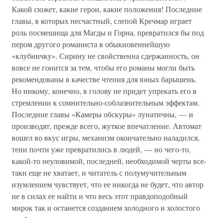
Какой сюжет, какие герои, какие положения! Последние
главы, в которых несчастный, слепой Кречмар играет
роль посмешища для Магды и Горна, превратился бы под
пером другого романиста в обыкновеннейшую
«клубничку». Сирину не свойственна сдержанность, он
вовсе не гонится за тем, чтобы его романы могли быть
рекомендованы в качестве чтения для юных барышень.
Но никому, конечно, в голову не придет упрекать его в
стремлении к сомнительно-соблазнительным эффектам.
Последние главы «Камеры обскуры» лунатичны, — и
производят, прежде всего, жуткое впечатление. Автомат
вошел во вкус игры, механизм окончательно наладился,
тени почти уже превратились в людей, — но чего-то,
какой-то неуловимой, последней, необходимой черты все-
таки еще не хватает, и читатель с полумучительным
изумлением чувствует, что ее никогда не будет, что автор
не в силах ее найти и что весь этот правдоподобный
мирок так и останется созданием холодного и холостого