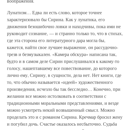
воображения.
Лунатизм… Едва ли есть слово, которое точнее
характеризовало бы Сирина. Как у лунатика, его
движения безошибочно ловки и находчивы, пока ими не
руководит сознание, — и странно только то, что в стихах,
где эта сторона его литературного дара могла бы,
кажется, найти свое лучшее выражение, он рассудочно-
трезв и безмузыкален. «Камера обскура» написана так,
будто и в самом деле Сирин прислушивался к какому-то
голосу, нашептавшему все повествование, до которого
лично ему, Сирину, в сущности, дела нет. Нет книги, где
то, что обычно называется «идеей» художественного
произведения, исчезло бы так бесследно… Конечно, при
желании все можно истолковать в соответствии с
традиционными моральными представлениями, и везде
можно усмотреть некий возвышенный смысл. Можно
проделать это и с романом Сирина. Кречмар бросил жену
и погубил дочь. Счастье оказалось несбыточно. Судьба