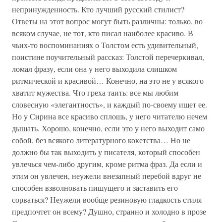
непринужденность. Кто лучший русский стилист?
Ответы на этот вопрос могут быть различны: только, во
всяком случае, не тот, кто писал наиболее красиво. В
чьих-то воспоминаниях о Толстом есть удивительный,
поистине поучительный рассказ: Толстой перечеркивал,
ломал фразу, если она у него выходила слишком
ритмической и красивой… Конечно, на это не у всякого
хватит мужества. Что греха таить: все мы любим
словесную «элегантность», и каждый по-своему ищет ее.
Но у Сирина все красиво сплошь, у него читателю нечем
дышать. Хорошо, конечно, если это у него выходит само
собой, без всякого литературного кокетства… Но не
должно бы так выходить у писателя, который способен
увлечься чем-либо другим, кроме ритма фраз. Да если и
этим он увлечен, неужели внезапный перебой вдруг не
способен взволновать пишущего и заставить его
сорваться? Неужели вообще резиновую гладкость стиля
предпочтет он всему? Душно, странно и холодно в прозе