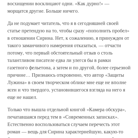
восхищении восклицают одни. «Как дурно!» —
морщатся другие. Больше ничего.
Да не подумает читатель, что я в сегодняшней своей
статье претендую на то, чтобы сразу «пополнить пробел»
в отношении Сирина. Нет, к сожалению, я принужден от
такого заманчивого намерения отказаться, — отчасти
потому, что первый обстоятельный отзыв о столь
талантливом писателе едва ли улегся бы в рамки
газетного фельетона, а затем и по другой, более серьезной
причине… Признаюсь откровенно, что автор «Защиты
Лужина» в своем творческом облике мне еще не вполне
ясен и что твердого, установившегося взгляда на него я
еще не нашел.
Только что вышла отдельной книгой «Камера обскура»,
печатавшаяся перед тем в «Современных записках».
Естественно воспользоваться случаем перечесть этот
роман — вещь для Сирина характернейшую, какую-то