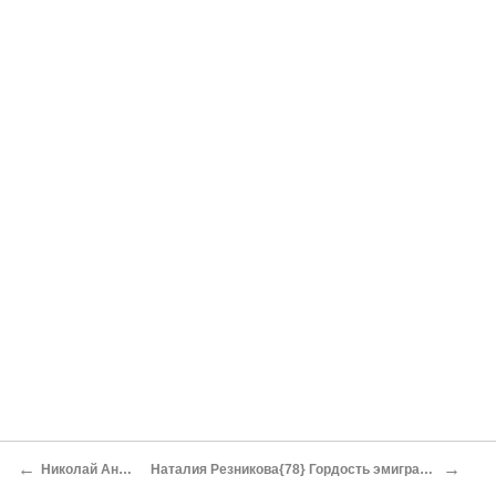
←
→
Николай Андреев Сирин
Наталия Резникова{78} Гордость эмигрантской литературы — В. Сирин