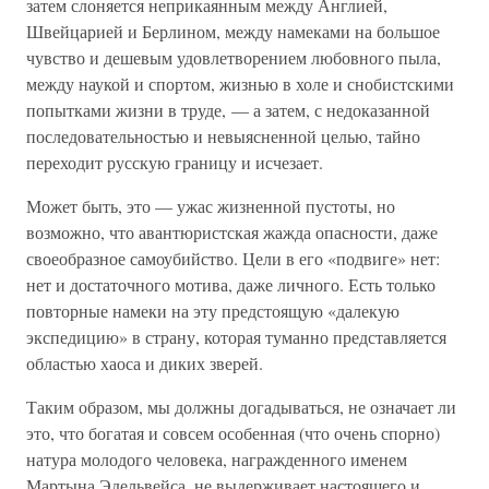
затем слоняется неприкаянным между Англией,
Швейцарией и Берлином, между намеками на большое
чувство и дешевым удовлетворением любовного пыла,
между наукой и спортом, жизнью в холе и снобистскими
попытками жизни в труде, — а затем, с недоказанной
последовательностью и невыясненной целью, тайно
переходит русскую границу и исчезает.
Может быть, это — ужас жизненной пустоты, но
возможно, что авантюристская жажда опасности, даже
своеобразное самоубийство. Цели в его «подвиге» нет:
нет и достаточного мотива, даже личного. Есть только
повторные намеки на эту предстоящую «далекую
экспедицию» в страну, которая туманно представляется
областью хаоса и диких зверей.
Таким образом, мы должны догадываться, не означает ли
это, что богатая и совсем особенная (что очень спорно)
натура молодого человека, награжденного именем
Мартына Эдельвейса, не выдерживает настоящего и