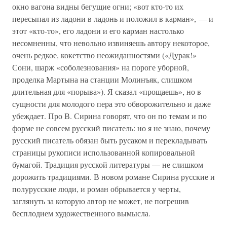
окно вагона видны бегущие огни; «вот кто-то их
пересыпал из ладони в ладонь и положил в карман», — и
этот «кто-то», его ладони и его карман настолько
несомненны, что невольно извиняешь автору некоторое,
очень редкое, кокетство неожиданностями («Дурак!»
Сони, шарж «соболезнования» на пороге уборной,
проделка Мартына на станции Молинъяк, слишком
длительная для «порыва»). Я сказал «прощаешь», но в
сущности для молодого пера это обворожительно и даже
убеждает. Про В. Сирина говорят, что он по темам и по
форме не совсем русский писатель: но я не знаю, почему
русский писатель обязан быть русаком и перекладывать
страницы рукописи использованной копировальной
бумагой. Традиция русской литературы — не слишком
дорожить традициями. В новом романе Сирина русские и
полурусские люди, и роман обрывается у черты,
заглянуть за которую автор не может, не погрешив
бесплодием художественного вымысла.