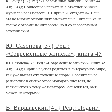
К. Зайцев{32} Рец.: «Современные записки», книга 44
&lt;…&gt; Полностью напечатана в отчетной книжке
журнала новая повесть В. Сирина «Соглядатай». Вещь
эта во многих отношениях замечательна. Читаешь ее не
только с огромным интересом, но и со своеобразным
эстетическим
Ю. Сазонова{37} Рец.:
«Современные записки», книга 45
Ю. Сазонова{37} Рец.: «Современные записки», книга 45
&lt;…&gt; Сирин не успел родиться в литературном мире,
как уже вызвал ожесточенные споры. Поразительное
разноречие в оценке этого молодого писателя, не
являющегося к тому же новатором, объясняется, быть
может, некоторыми
В. Варшавский{41} Рец.: Подвиг.