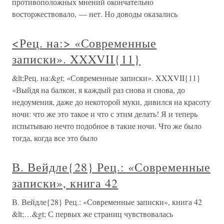
противоположных мнений окончательно
восторжествовало, — нет. Но доводы оказались
<Рец. на:> «Современные
записки». XXXVII{11}
&lt;Рец. на:&gt; «Современные записки». XXXVII{11}
«Выйдя на балкон, я каждый раз снова и снова, до
недоумения, даже до некоторой муки, дивился на красоту
ночи: что же это такое и что с этим делать! Я и теперь
испытываю нечто подобное в такие ночи. Что же было
тогда, когда все это было
В. Вейдле{28} Рец.: «Современные
записки», книга 42
В. Вейдле{28} Рец.: «Современные записки», книга 42
&lt;…&gt; С первых же страниц чувствовалась