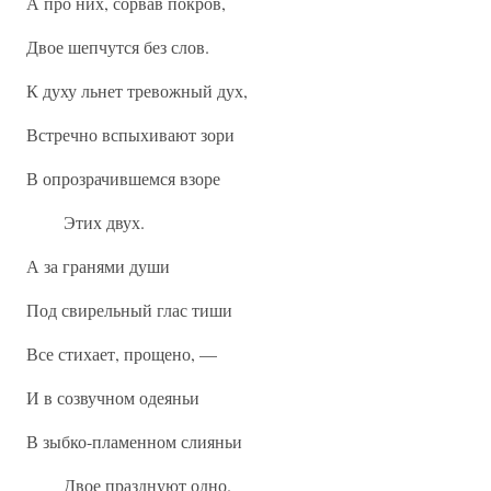
А про них, сорвав покров,
Двое шепчутся без слов.
К духу льнет тревожный дух,
Встречно вспыхивают зори
В опрозрачившемся взоре
Этих двух.
А за гранями души
Под свирельный глас тиши
Все стихает, прощено, —
И в созвучном одеяньи
В зыбко-пламенном слияньи
Двое празднуют одно.