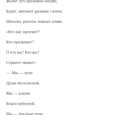
Жалит луч призывно-багрян,
Будит, мятежит дыханье слепое,
Шепоты, ропоты темных семян.
«Кто нас пронзает?
Кто призывает?
О кто вы? Кто вы?
Сорвите оковы!»
— Мы — лучи
Души бестелесной.
Мы — ключи
Влаги небесной.
Мы — бледные тени